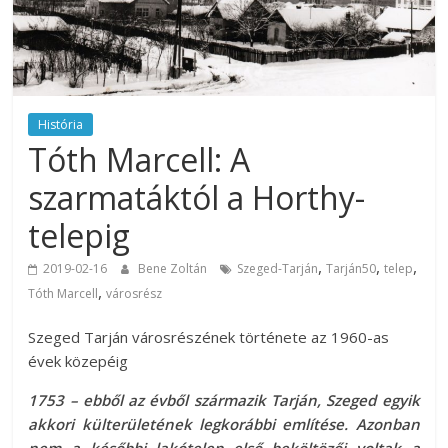
História
Tóth Marcell: A
szarmatáktól a Horthy-
telepig
,
,
,
2019-02-16
Bene Zoltán
Szeged-Tarján
Tarján50
telep
,
Tóth Marcell
városrész
Szeged Tarján városrészének története az 1960-as
évek közepéig
1753 – ebből az évből származik Tarján, Szeged egyik
akkori külterületének legkorábbi említése. Azonban