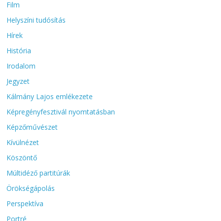
Film
Helyszíni tudósítás
Hírek
História
Irodalom
Jegyzet
Kálmány Lajos emlékezete
Képregényfesztivál nyomtatásban
Képzőművészet
Kívülnézet
Köszöntő
Múltidéző partitúrák
Örökségápolás
Perspektíva
Portré