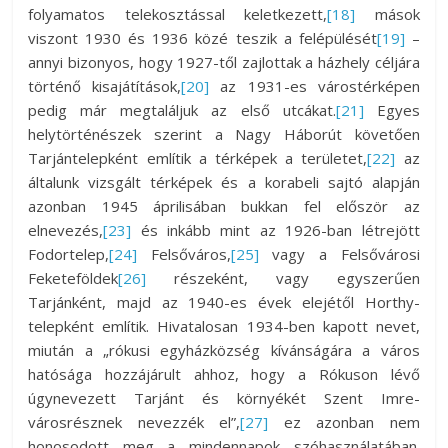
folyamatos telekosztással keletkezett,
[18]
mások
viszont 1930 és 1936 közé teszik a felépülését
[19]
–
annyi bizonyos, hogy 1927-től zajlottak a házhely céljára
történő kisajátítások,
[20]
az 1931-es várostérképen
pedig már megtaláljuk az első utcákat.
[21]
Egyes
helytörténészek szerint a Nagy Háborút követően
Tarjántelepként említik a térképek a területet,
[22]
az
általunk vizsgált térképek és a korabeli sajtó alapján
azonban 1945 áprilisában bukkan fel először az
elnevezés,
[23]
és inkább mint az 1926-ban létrejött
Fodortelep,
[24]
Felsőváros,
[25]
vagy a Felsővárosi
Feketeföldek
[26]
részeként, vagy egyszerűen
Tarjánként, majd az 1940-es évek elejétől Horthy-
telepként említik. Hivatalosan 1934-ben kapott nevet,
miután a „rókusi egyházközség kívánságára a város
hatósága hozzájárult ahhoz, hogy a Rókuson lévő
úgynevezett Tarjánt és környékét Szent Imre-
városrésznek nevezzék el”,
[27]
ez azonban nem
honosodott meg a mindennapok szóhasználatában.