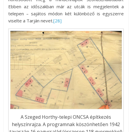
Ebben az időszakban már az utcák is megjelentek a
telepen – sajátos módon két különböző is egyszerre
viselte a Tarján nevet.
[28]
A Szeged Horthy-telepi ONCSA építkezés
helyszínrajza. A programnak köszönhetően 1942
tavaszán 16 nagycsalád (összesen 118 gyermekkel)