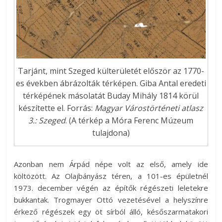
Tarjánt, mint Szeged külterületét először az 1770-
es években ábrázolták térképen. Giba Antal eredeti
térképének másolatát Buday Mihály 1814 körül
készítette el. Forrás:
Magyar Várostörténeti atlasz
3.: Szeged
. (A térkép a Móra Ferenc Múzeum
tulajdona)
Azonban nem Árpád népe volt az első, amely ide
költözött. Az Olajbányász téren, a 101-es épületnél
1973. december végén az építők régészeti leletekre
bukkantak. Trogmayer Ottó vezetésével a helyszínre
érkező régészek egy öt sírból álló, későszarmatakori