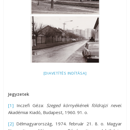
[DIAVETÍTÉS INDÍTÁSA]
Jegyzetek
[1]
Inczefi Géza:
Szeged környékének földrajzi nevei
.
Akadémiai Kiadó, Budapest, 1960. 91. o.
[2]
Délmagyarország, 1974. február 21. 8. o. Magyar