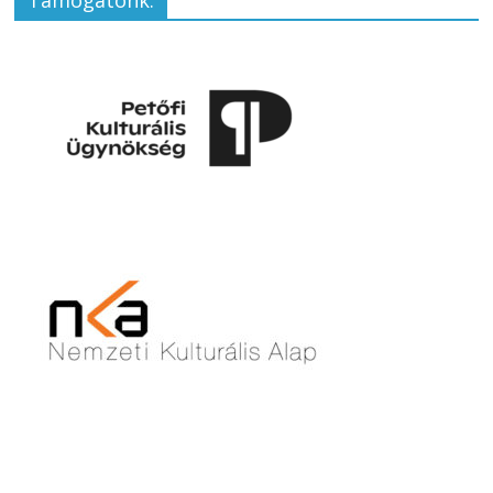
Támogatónk: