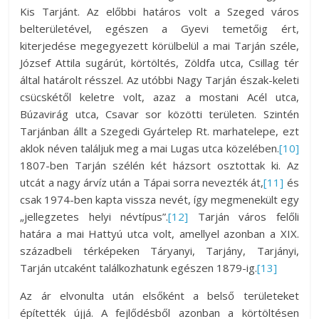
Kis Tarjánt. Az előbbi határos volt a Szeged város
belterületével, egészen a Gyevi temetőig ért,
kiterjedése megegyezett körülbelül a mai Tarján széle,
József Attila sugárút, körtöltés, Zöldfa utca, Csillag tér
által határolt résszel. Az utóbbi Nagy Tarján észak-keleti
csücskétől keletre volt, azaz a mostani Acél utca,
Búzavirág utca, Csavar sor közötti területen. Szintén
Tarjánban állt a Szegedi Gyártelep Rt. marhatelepe, ezt
aklok néven találjuk meg a mai Lugas utca közelében.
[10]
1807-ben Tarján szélén két házsort osztottak ki. Az
utcát a nagy árvíz után a Tápai sorra nevezték át,
[11]
és
csak 1974-ben kapta vissza nevét, így megmenekült egy
„jellegzetes helyi névtípus”.
[12]
Tarján város felőli
határa a mai Hattyú utca volt, amellyel azonban a XIX.
századbeli térképeken Táryanyi, Tarjány, Tarjányi,
Tarján utcaként találkozhatunk egészen 1879-ig.
[13]
Az ár elvonulta után elsőként a belső területeket
építették újjá. A fejlődésből azonban a körtöltésen