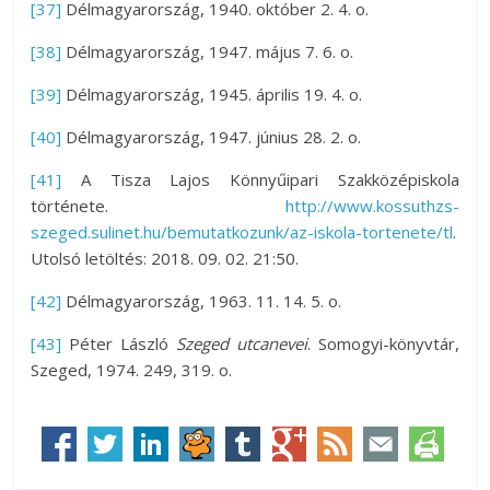
[37]
Délmagyarország, 1940. október 2. 4. o.
[38]
Délmagyarország, 1947. május 7. 6. o.
[39]
Délmagyarország, 1945. április 19. 4. o.
[40]
Délmagyarország, 1947. június 28. 2. o.
[41]
A Tisza Lajos Könnyűipari Szakközépiskola
története.
http://www.kossuthzs-
szeged.sulinet.hu/bemutatkozunk/az-iskola-tortenete/tl
.
Utolsó letöltés: 2018. 09. 02. 21:50.
[42]
Délmagyarország, 1963. 11. 14. 5. o.
[43]
Péter László
Szeged utcanevei
. Somogyi-könyvtár,
Szeged, 1974. 249, 319. o.