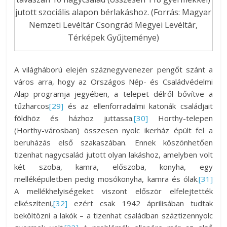
jutott szociális alapon bérlakáshoz. (Forrás: Magyar
Nemzeti Levéltár Csongrád Megyei Levéltár,
Térképek Gyűjteménye)
A világháború elején száznegyvenezer pengőt szánt a
város arra, hogy az Országos Nép- és Családvédelmi
Alap programja jegyében, a telepet délről bővítve a
tűzharcos
[29]
és az ellenforradalmi katonák családjait
földhöz és házhoz juttassa.
[30]
Horthy-telepen
(Horthy-városban) összesen nyolc ikerház épült fel a
beruházás első szakaszában. Ennek köszönhetően
tizenhat nagycsalád jutott olyan lakáshoz, amelyben volt
két szoba, kamra, előszoba, konyha, egy
melléképületben pedig mosókonyha, kamra és ólak.
[31]
A mellékhelyiségeket viszont először elfelejtették
elkészíteni,
[32]
ezért csak 1942 áprilisában tudtak
beköltözni a lakók – a tizenhat családban száztizennyolc