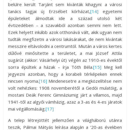
belülre került Tarjánt sem kívánták kihagyni: a városi
tanács tagjai új Erzsébet kórházat,
[14]
egyetemi
épületeket álmodtak ide a század utolsó két
évtizedében – a szavakból azonban semmi nem lett.
Ezek helyett inkább azok otthonává vált, akik ugyan nem
tudták megfizetni a városi lakásárakat, de nem kívántak
messzire eltávolodni a centrumtól. Miután a város kertes
dűlővé minősítette a területet, a mai József Attila
sugárút (akkor: Vásárhelyi út) végén az 1910-es évektől
sorra épültek a házak – írja Tóth Béla.
[15]
Meg kell
jegyezni azonban, hogy a korabeli térképeken ennek
nincsen nyoma.
[16]
Mindenesetre a megközelítése nem
volt nehézkes: 1908 novemberétől a Gedói mulatóig, a
mostani Deák Ferenc Gimnáziumig járt a villamos, majd
1941-től az algyői vámházig, azaz a 3-as és 4-es járatok
mai végállomásáig.
[17]
A telep létrejöttét jellemzően a világháború utánra
teszik, Pálmai Mátyás leírása alapján a ’20-as években