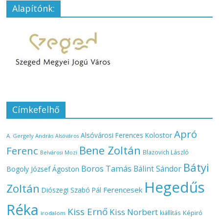
Alapítónk:
Címkefelhő
Apró
Alsóvárosi Ferences Kolostor
A. Gergely András
Alsóváros
Bene Zoltán
Ferenc
Blazovich László
Belvárosi Mozi
Bátyi
Boros Tamás
Bálint Sándor
Bogoly József Ágoston
Hegedűs
Zoltán
Ferencesek
Diószegi Szabó Pál
Réka
Kiss Ernő
Kiss Norbert
Képiró
kiállítás
irodalom