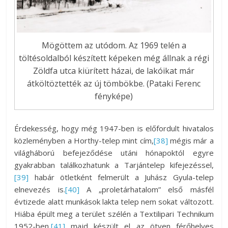
Mögöttem az utódom. Az 1969 telén a
töltésoldalból készített képeken még állnak a régi
Zöldfa utca kiürített házai, de lakóikat már
átköltöztették az új tömbökbe. (Pataki Ferenc
fényképe)
Érdekesség, hogy még 1947-ben is előfordult hivatalos
közleményben a Horthy-telep mint cím,
[38]
mégis már a
világháború befejeződése utáni hónapoktól egyre
gyakrabban találkozhatunk a Tarjántelep kifejezéssel,
[39]
habár ötletként felmerült a Juhász Gyula-telep
elnevezés is.
[40]
A „proletárhatalom” első másfél
évtizede alatt munkások lakta telep nem sokat változott.
Hiába épült meg a terület szélén a Textilipari Technikum
1952-ben,
[41]
majd készült el az ötven férőhelyes