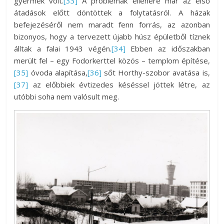
gyermek volt.
[33]
A problémák ellenére már az első
átadások előtt döntöttek a folytatásról. A házak
befejezéséről nem maradt fenn forrás, az azonban
bizonyos, hogy a tervezett újabb húsz épületből tíznek
álltak a falai 1943 végén.
[34]
Ebben az időszakban
merült fel – egy Fodorkerttel közös – templom építése,
[35]
óvoda alapítása,
[36]
sőt Horthy-szobor avatása is,
[37]
az előbbiek évtizedes késéssel jöttek létre, az
utóbbi soha nem valósult meg.