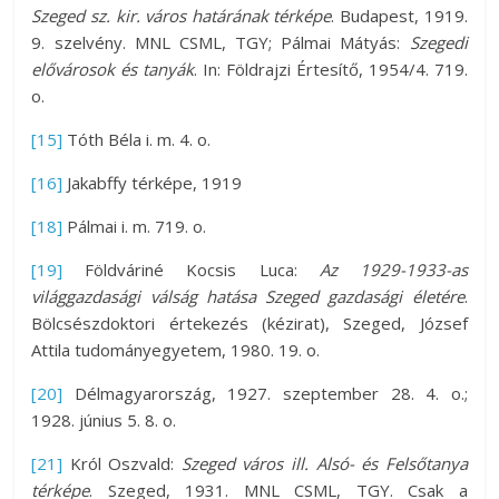
Szeged sz. kir. város határának térképe
. Budapest, 1919.
9. szelvény. MNL CSML, TGY; Pálmai Mátyás:
Szegedi
elővárosok és tanyák
. In: Földrajzi Értesítő, 1954/4. 719.
o.
[15]
Tóth Béla i. m. 4. o.
[16]
Jakabffy térképe, 1919
[18]
Pálmai i. m. 719. o.
[19]
Földváriné Kocsis Luca:
Az 1929-1933-as
világgazdasági válság hatása Szeged gazdasági életére
.
Bölcsészdoktori értekezés (kézirat), Szeged, József
Attila tudományegyetem, 1980. 19. o.
[20]
Délmagyarország, 1927. szeptember 28. 4. o.;
1928. június 5. 8. o.
[21]
Król Oszvald:
Szeged város ill. Alsó- és Felsőtanya
térképe
. Szeged, 1931. MNL CSML, TGY. Csak a