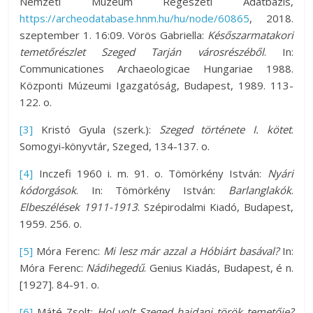
Nemzeti Múzeum Régészeti Adatbázis,
https://archeodatabase.hnm.hu/hu/node/60865
, 2018.
szeptember 1. 16:09. Vörös Gabriella:
Későszarmatakori
temetőrészlet Szeged Tarján városrészéből
. In:
Communicationes Archaeologicae Hungariae 1988.
Központi Múzeumi Igazgatóság, Budapest, 1989. 113-
122. o.
[3]
Kristó Gyula (szerk.):
Szeged története I. kötet
.
Somogyi-könyvtár, Szeged, 134-137. o.
[4]
Inczefi 1960 i. m. 91. o. Tömörkény István:
Nyári
kódorgások
. In: Tömörkény István:
Barlanglakók
.
Elbeszélések 1911-1913
. Szépirodalmi Kiadó, Budapest,
1959. 256. o.
[5]
Móra Ferenc:
Mi lesz már azzal a Hóbiárt basával?
In:
Móra Ferenc:
Nádihegedű
. Genius Kiadás, Budapest, é n.
[1927]. 84-91. o.
[6]
Máté Zsolt:
Hol volt Szeged hajdani török temetője?