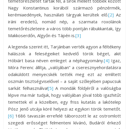
temetőrészletet tártak fel, a sírok mellett többek között
Nagy Konstantinus korából származó pénzérmék,
kerémiaedények, használati tárgyak kerültek elő.
[2]
Az
iráni eredetű, nomád nép, a szarmata roxolánok
temetőrészleteire a város több pontján rábukkantak, így
Makkoserdőn, Algyőn és Tápén is.
[3]
A legenda szerint itt, Tarjánban verték agyon a féltékeny
halászok a feleségeiket kedvelő török béget, akit
Hóbiárt basa néven emleget a néphagyomány.
[4]
Igaz,
Móra Ferenc állítja, „valójában” a cseresznyehordatásra
odaküldött menyecskék tették meg ezt az említett
oszmán tisztségviselővel – a saját szőlejében papucsuk
sarkát felhasználva!
[5]
A mondák földjéről a valóságba
lépve ma már tudjuk, hogy valójában jóval több igazhitűt
temettek el a közelben, egy friss kutatás a lakótelep
Pósz Jenő utcája köré helyezi az egykori török temetőt.
[6]
1686 tavaszán errefelé táborozott le az ostromlott
szegedi erősséget felmenteni kívánó, Budáról érkező