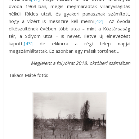
óvoda 1963-ban, mégis megmaradtak villanyvilágítás
nélküli földes utcái, és gyakori panasznak számított,
hogy a vízért is messzire kell menni.
[42]
Az óvoda
elkészültének évében több utca – mint a Köztársaság
tér, a Sólyom utca – is nevet, illetve új elnevezést
kapott,
[43]
de ekkorra a régi telep napjai
megszámláltattak. Ez azonban egy másik történet…
Me
gjelent a folyóirat 2018. októberi számában
Takács Máté fotói: