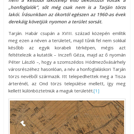
nem a későbbi lakótelep első beköltözői voltak a
„honfoglalók”, sőt még csak nem is a Tarján törzs
lakói. Írásunkban az ókortól egészen az 1960-as évek
derekáig követjük nyomon a terület sorsát.
Tarján. Habár csupán a XVIII. század közepén említik
meg ezen a néven a területet, majd tűnik fel nem sokkal
később az egyik korabeli térképen, mégis azt
feltételezik a kutatók – Inczefi Géza, majd az ő nyomán
Péter László –, hogy a szomszédos Hódmezővásárhely
városrészéhez hasonlóan, a név a honfoglaláskori Tarján
törzs nevéből származik. Itt telepedhettek meg a Tisza
árterénél, az Ond törzs települése mellett, így meg
kellett különböztetniük a maguk területét.
[1]