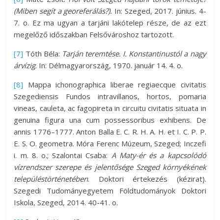
(Miben segít a georeferálás?).
In: Szeged, 2017. június. 4-
7. o. Ez ma ugyan a tarjáni lakótelep része, de az ezt
megelőző időszakban Felsővároshoz tartozott.
[7]
Tóth Béla:
Tarján teremtése. I. Konstantinustól a nagy
árvízig
. In: Délmagyarország, 1970. január 14. 4. o.
[8]
Mappa ichonographica liberae regiaecque civitatis
Szegediensis Fundos intravillanos, hortos, pomaria
vineas, cauleta, ac fagopireta in circuitu civitatis situata in
genuina figura una cum possessoribus exhibens. De
annis 1776–1777. Anton Balla E. C. R. H. A. H. et I. C. P. P.
E. S. O. geometra. Móra Ferenc Múzeum, Szeged; Inczefi
i. m. 8. o.; Szalontai Csaba:
A Maty-ér és a kapcsolódó
vízrendszer szerepe és jelentősége Szeged környékének
településtörténetében
. Doktori értekezés (kézirat).
Szegedi Tudományegyetem Földtudományok Doktori
Iskola, Szeged, 2014. 40-41. o.