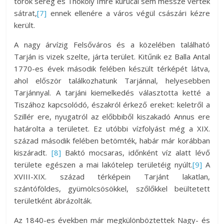
török sereg és Thököly Imre kurucai sem messze vertek
sátrat,
[7]
ennek ellenére a város végül császári kézre
került.
A nagy árvízig Felsőváros és a közelében található
Tarján is vizek szelte, járta terület. Kitűnik ez Balla Antal
1770-es évek második felében készült térképét látva,
ahol először találkozhatunk Tarjánnal, helyesebben
Tarjánnyal. A tarjáni kiemelkedés választotta ketté a
Tiszához kapcsolódó, északról érkező ereket: keletről a
Szillér ere, nyugatról az előbbiből kiszakadó Annus ere
határolta a területet. Ez utóbbi vízfolyást még a XIX.
század második felében betömték, habár már korábban
kiszáradt.
[8]
Baktó mocsaras, időnként víz alatt lévő
területe egészen a mai lakótelep területéig nyúlt.
[9]
A
XVIII-XIX. század térképein Tarjánt lakatlan,
szántóföldes, gyümölcsösökkel, szőlőkkel beültetett
területként ábrázolták.
Az 1840-es években már megkülönböztettek Nagy- és