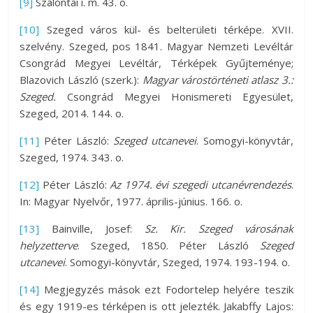
[9]
Szalontai i. m. 43. o.
[10]
Szeged város kül- és belterületi térképe. XVII.
szelvény. Szeged, pos 1841. Magyar Nemzeti Levéltár
Csongrád Megyei Levéltár, Térképek Gyűjteménye;
Blazovich László (szerk.):
Magyar várostörténeti atlasz 3.:
Szeged.
Csongrád Megyei Honismereti Egyesület,
Szeged, 2014. 144. o.
[11]
Péter László:
Szeged utcanevei
. Somogyi-könyvtár,
Szeged, 1974. 343. o.
[12]
Péter László:
Az 1974. évi szegedi utcanévrendezés
.
In: Magyar Nyelvőr, 1977. április-június. 166. o.
[13]
Bainville, Josef:
Sz. Kir. Szeged városának
helyzetterve
. Szeged, 1850. Péter László
Szeged
utcanevei
. Somogyi-könyvtár, Szeged, 1974. 193-194. o.
[14]
Megjegyzés mások ezt Fodortelep helyére teszik
és egy 1919-es térképen is ott jelezték. Jakabffy Lajos: