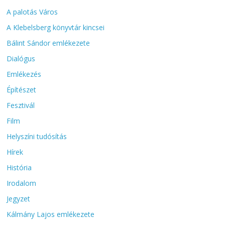
A palotás Város
A Klebelsberg könyvtár kincsei
Bálint Sándor emlékezete
Dialógus
Emlékezés
Építészet
Fesztivál
Film
Helyszíni tudósítás
Hírek
História
Irodalom
Jegyzet
Kálmány Lajos emlékezete