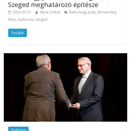
Szeged meghatározó építésze
,
2023-07-21
Bene Zoltán
Balia-Nagy Judit
Borvendég
,
,
Béla
építészet
Szeged
Tovább
Dialógus