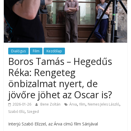
Dialógus
Film
Kezdőlap
Boros Tamás – Hegedűs
Réka: Rengeteg
önbizalmat nyert, de
jövőre jöhet az Oscar is?
,
,
,
2026-01-26
Bene Zoltán
Árva
film
Nemes Jeles László
,
Szabó Elíz
Szeged
Interjú Szabó Elízzel, az Árva című film Sárijával