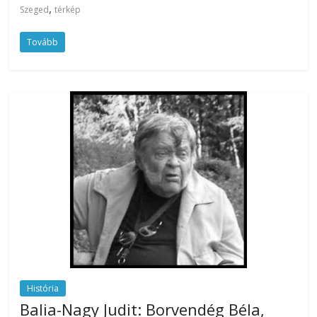
,
Szeged
térkép
Tovább
História
Balia-Nagy Judit: Borvendég Béla,