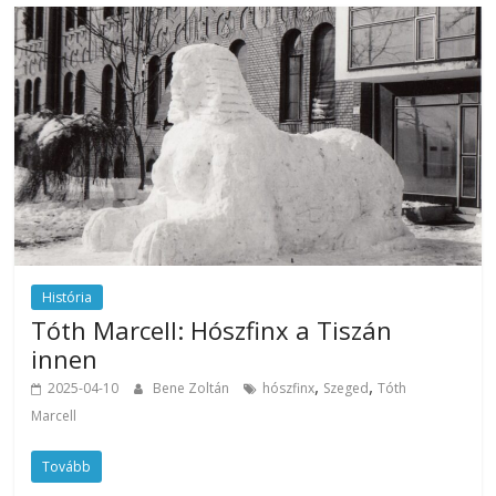
História
Tóth Marcell: Hószfinx a Tiszán
innen
,
,
2025-04-10
Bene Zoltán
hószfinx
Szeged
Tóth
Marcell
Tovább