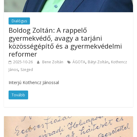
Dialógus
Boldog Zoltán: A rappelő
gyermekvédő, avagy a tarjáni
közösségépítő és a gyermekvédelmi
reformer
,
,
2025-10-26
Bene Zoltán
ÁGOTA
Bátyi Zoltán
Kothencz
,
János
Szeged
Interjú Kothencz Jánossal
Tovább