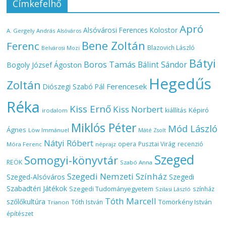
Címkefelhő
Apró
Alsóvárosi Ferences Kolostor
A. Gergely András
Alsóváros
Bene Zoltán
Ferenc
Blazovich László
Belvárosi Mozi
Bátyi
Boros Tamás
Bálint Sándor
Bogoly József Ágoston
Hegedűs
Zoltán
Ferencesek
Diószegi Szabó Pál
Réka
Kiss Ernő
Kiss Norbert
Képiró
kiállítás
irodalom
Miklós Péter
Mód László
Ágnes
Löw Immánuel
Máté Zsolt
Nátyi Róbert
opera
Pusztai Virág
recenzió
Móra Ferenc
néprajz
Szeged
Somogyi-könyvtár
REÖK
Szabó Anna
Szegedi Nemzeti Színház
Szeged-Alsóváros
Szegedi
Szabadtéri Játékok
Szegedi Tudományegyetem
színház
Szilasi László
Tóth Marcell
szőlőkultúra
Tömörkény István
Tóth István
Trianon
építészet