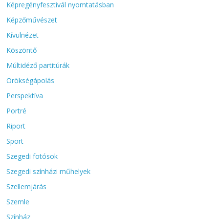
Képregényfesztivál nyomtatásban
Képzőművészet
Kívülnézet
Köszöntő
Múltidéző partitúrák
Örökségápolás
Perspektíva
Portré
Riport
Sport
Szegedi fotósok
Szegedi színházi műhelyek
Szellemjárás
Szemle
Színház