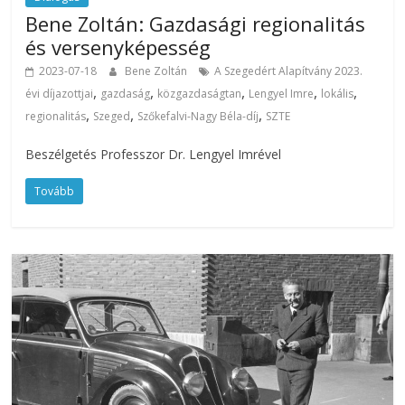
Bene Zoltán: Gazdasági regionalitás
és versenyképesség
2023-07-18
Bene Zoltán
A Szegedért Alapítvány 2023.
,
,
,
,
,
évi díjazottjai
gazdaság
közgazdaságtan
Lengyel Imre
lokális
,
,
,
regionalitás
Szeged
Szőkefalvi-Nagy Béla-díj
SZTE
Beszélgetés Professzor Dr. Lengyel Imrével
Tovább