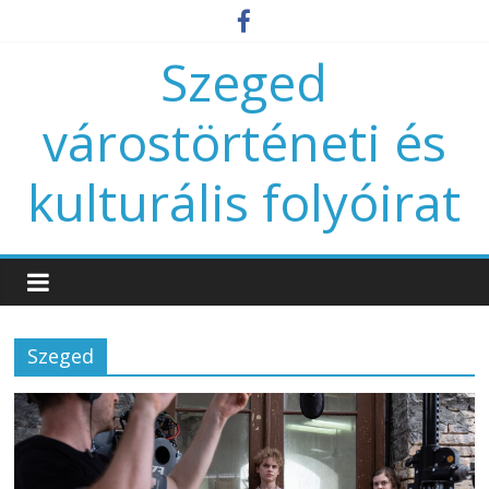
Szeged
várostörténeti és
kulturális folyóirat
Szeged