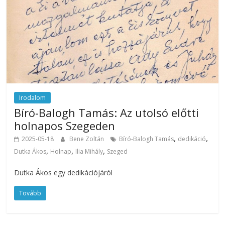
Irodalom
Bíró-Balogh Tamás: Az utolsó előtti
holnapos Szegeden
,
,
2025-05-18
Bene Zoltán
Bíró-Balogh Tamás
dedikáció
,
,
,
Dutka Ákos
Holnap
Ilia Mihály
Szeged
Dutka Ákos egy dedikációjáról
Tovább