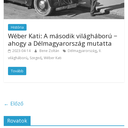
História
Wéber Kati: A második világháború −
ahogy a Délmagyarország mutatta
,
2023-04-14
Bene Zoltán
Délmagyarország
II.
,
,
világháború
Szeged
Wéber Kati
Tovább
← Előző
Rovatok