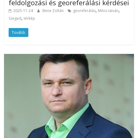
feldolgozási és georeferálási kérdései
,
,
2025-11-24
Bene Zoltán
georeferálás
Milos Iatván
,
Szeged
térkép
Tovább