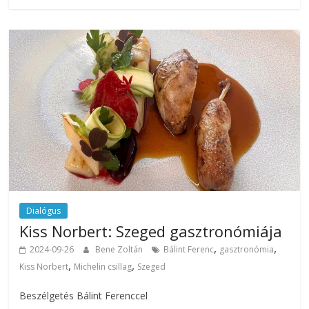
Dialógus
Kiss Norbert: Szeged gasztronómiája
,
,
2024-09-26
Bene Zoltán
Bálint Ferenc
gasztronómia
,
,
Kiss Norbert
Michelin csillag
Szeged
Beszélgetés Bálint Ferenccel