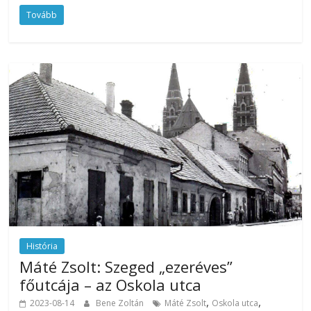
Tovább
História
Máté Zsolt: Szeged „ezeréves”
főutcája – az Oskola utca
,
,
2023-08-14
Bene Zoltán
Máté Zsolt
Oskola utca