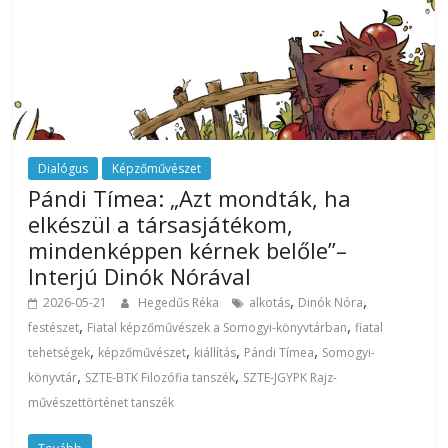
Dialógus
Képzőművészet
Pándi Tímea: „Azt mondták, ha
elkészül a társasjátékom,
mindenképpen kérnek belőle”–
Interjú Dinók Nórával
,
,
2026-05-21
Hegedűs Réka
alkotás
Dinók Nóra
,
,
festészet
Fiatal képzőművészek a Somogyi-könyvtárban
fiatal
,
,
,
,
tehetségek
képzőművészet
kiállítás
Pándi Tímea
Somogyi-
,
,
könyvtár
SZTE-BTK Filozófia tanszék
SZTE-JGYPK Rajz-
művészettörténet tanszék