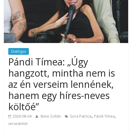
Dialógus
Pándi Tímea: „Úgy
hangzott, mintha nem is
az én verseim lennének,
hanem egy híres-neves
költőé”
,
,
2026-08-04
Bene Zoltán
Gora Patrícia
Pándi Tímea
verseskötet