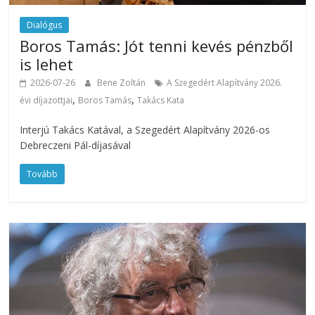
Dialógus
Boros Tamás: Jót tenni kevés pénzből
is lehet
2026-07-26
Bene Zoltán
A Szegedért Alapítvány 2026.
,
,
évi díjazottjai
Boros Tamás
Takács Kata
Interjú Takács Katával, a Szegedért Alapítvány 2026-os
Debreczeni Pál-díjasával
Tovább