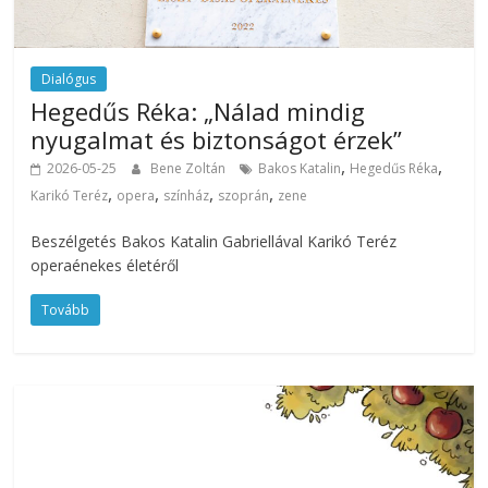
Dialógus
Hegedűs Réka: „Nálad mindig
nyugalmat és biztonságot érzek”
,
,
2026-05-25
Bene Zoltán
Bakos Katalin
Hegedűs Réka
,
,
,
,
Karikó Teréz
opera
színház
szoprán
zene
Beszélgetés Bakos Katalin Gabriellával Karikó Teréz
operaénekes életéről
Tovább