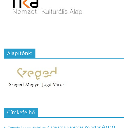
Alapítónk:
Címkefelhő
Apró
Alsóvárosi Ferences Kolostor
A. Gergely András
Alsóváros