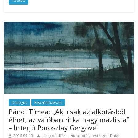
Tovább
Dialógus
Képzőművészet
Pándi Tímea: „Aki csak az alkotásból
élhet, az valóban ritka nagy mázlista”
– Interjú Poroszlay Gergővel
,
,
2026-05-13
Hegedűs Réka
alkotás
festészet
Fiatal