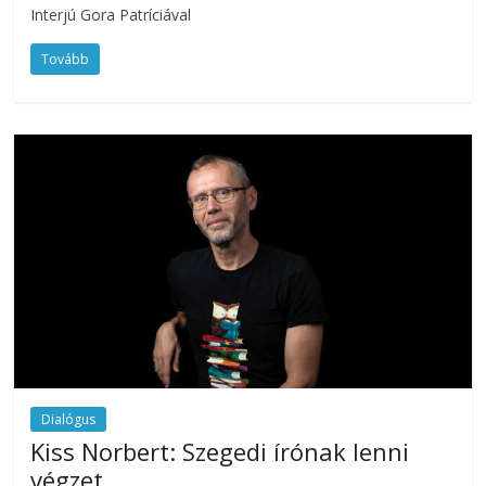
Interjú Gora Patríciával
Tovább
Dialógus
Kiss Norbert: Szegedi írónak lenni
végzet