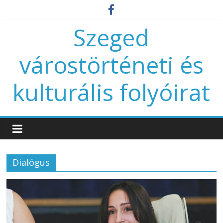
Szeged
várostörténeti és
kulturális folyóirat
Dialógus