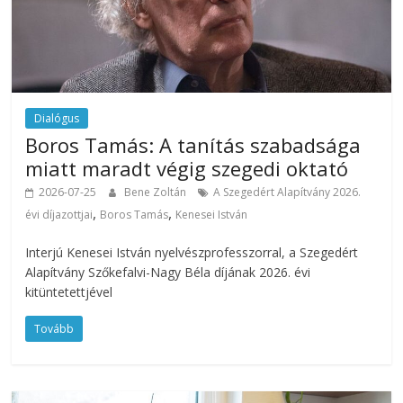
Dialógus
Boros Tamás: A tanítás szabadsága
miatt maradt végig szegedi oktató
2026-07-25
Bene Zoltán
A Szegedért Alapítvány 2026.
,
,
évi díjazottjai
Boros Tamás
Kenesei István
Interjú Kenesei István nyelvészprofesszorral, a Szegedért
Alapítvány Szőkefalvi-Nagy Béla díjának 2026. évi
kitüntetettjével
Tovább