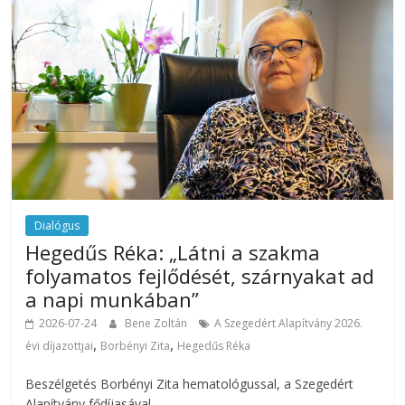
Dialógus
Hegedűs Réka: „Látni a szakma
folyamatos fejlődését, szárnyakat ad
a napi munkában”
2026-07-24
Bene Zoltán
A Szegedért Alapítvány 2026.
,
,
évi díjazottjai
Borbényi Zita
Hegedűs Réka
Beszélgetés Borbényi Zita hematológussal, a Szegedért
Alapítvány fődíjasával