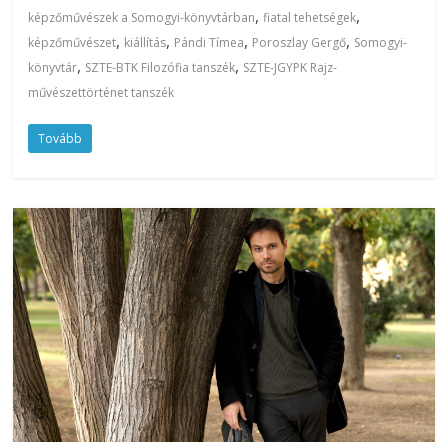
,
,
képzőművészek a Somogyi-könyvtárban
fiatal tehetségek
,
,
,
,
képzőművészet
kiállítás
Pándi Tímea
Poroszlay Gergő
Somogyi-
,
,
könyvtár
SZTE-BTK Filozófia tanszék
SZTE-JGYPK Rajz-
művészettörténet tanszék
Tovább