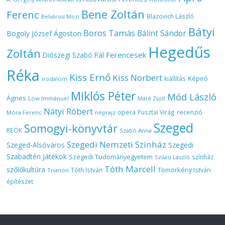
Bene Zoltán
Ferenc
Blazovich László
Belvárosi Mozi
Bátyi
Boros Tamás
Bálint Sándor
Bogoly József Ágoston
Hegedűs
Zoltán
Ferencesek
Diószegi Szabó Pál
Réka
Kiss Ernő
Kiss Norbert
Képiró
kiállítás
irodalom
Miklós Péter
Mód László
Ágnes
Löw Immánuel
Máté Zsolt
Nátyi Róbert
opera
Pusztai Virág
recenzió
Móra Ferenc
néprajz
Szeged
Somogyi-könyvtár
REÖK
Szabó Anna
Szegedi Nemzeti Színház
Szeged-Alsóváros
Szegedi
Szabadtéri Játékok
Szegedi Tudományegyetem
színház
Szilasi László
Tóth Marcell
szőlőkultúra
Tömörkény István
Tóth István
Trianon
építészet