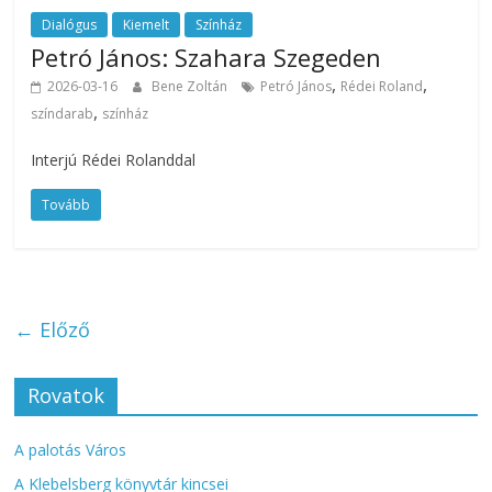
Dialógus
Kiemelt
Színház
Petró János: Szahara Szegeden
,
,
2026-03-16
Bene Zoltán
Petró János
Rédei Roland
,
színdarab
színház
Interjú Rédei Rolanddal
Tovább
← Előző
Rovatok
A palotás Város
A Klebelsberg könyvtár kincsei