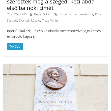
szerezték meg a szegedi kézilabda
első bajnoki címét
,
,
2026-06-30
Bene Zoltán
Boros Tamás
kézilabda
PICk
,
,
Szeged
Skaliczki László
Tisza Volán
Interjú Skaliczki László kézilabda mesteredzővel egy kettős
évforduló kapcsán
Tovább