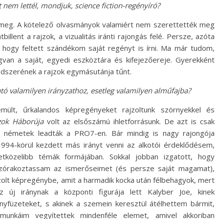
nem lettél, mondjuk, science fiction-regényíró?
meg. A kötelező olvasmányok valamiért nem szerettették meg
illent a rajzok, a vizualitás iránti rajongás felé. Persze, azóta
 hogy feltett szándékom saját regényt is írni. Ma már tudom,
van a saját, egyedi eszköztára és kifejezőereje. Gyerekként
dszerének a rajzok egymásutánja tűnt.
ató valamilyen irányzathoz, esetleg valamilyen alműfajba?
mült, űrkalandos képregényeket rajzoltunk szörnyekkel és
agok Háborúja
volt az elsőszámú ihletforrásunk. De azt is csak
 a németek leadták a PRO7-en. Bár mindig is nagy rajongója
1994-körül kezdett más irányt venni az alkotói érdeklődésem,
tközelibb témák formájában. Sokkal jobban izgatott, hogy
szórakoztassam az ismerőseimet (és persze saját magamat),
lt képregénybe, amit a harmadik kocka után félbehagyok, mert
 új iránynak a központi figurája lett Kalyber Joe, kinek
yfüzeteket, s akinek a szemein keresztül átélhettem bármit,
munkáim vegyítettek mindenféle elemet, amivel akkoriban