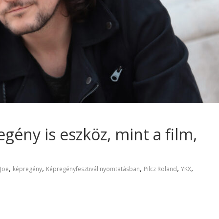
gény is eszköz, mint a film,
,
,
,
,
,
 Joe
képregény
Képregényfesztivál nyomtatásban
Pilcz Roland
YKX