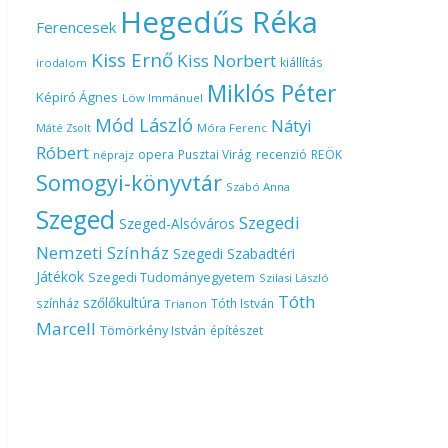
Hegedűs Réka
Ferencesek
Kiss Ernő
Kiss Norbert
kiállítás
irodalom
Miklós Péter
Képiró Ágnes
Löw Immánuel
Mód László
Nátyi
Móra Ferenc
Máté Zsolt
Róbert
opera
Pusztai Virág
recenzió
REÖK
néprajz
Somogyi-könyvtár
Szabó Anna
Szeged
Szegedi
Szeged-Alsóváros
Nemzeti Színház
Szegedi Szabadtéri
Játékok
Szegedi Tudományegyetem
Szilasi László
Tóth
szőlőkultúra
színház
Tóth István
Trianon
Marcell
Tömörkény István
építészet