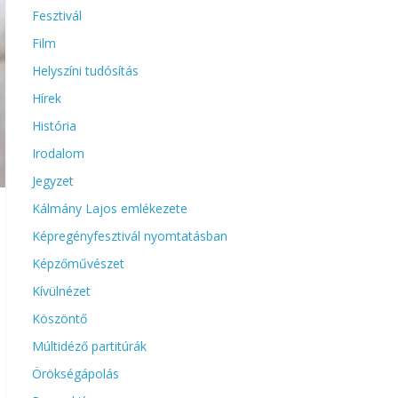
Fesztivál
Film
Helyszíni tudósítás
Hírek
História
Irodalom
Jegyzet
Kálmány Lajos emlékezete
Képregényfesztivál nyomtatásban
Képzőművészet
Kívülnézet
Köszöntő
Múltidéző partitúrák
Örökségápolás