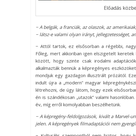
Előadás közbe
− A belgák, a franciák, az olaszok, az amerikaia
− látsz-e valami olyan irányt, jellegzetességet,
− Attól tartok, ez elsősorban a régebbi, nag
Főleg, mert akkoriban igen elszigetelt keretek
között, hogy szinte csak irodalmi adaptáció
alkalmazták bennük a képregényes eszközöket
mondjuk egy gazdagon illusztrált prózától. Eze
indult újra a „modern” magyar képregénykészí
létrehozni, de úgy látom, hogy ezek elsősorba
én is szándékosan „utazok” valami hasonlóban.
év, míg erről komolyabban beszélhetünk.
− A képregény-feldolgozások, kivált a Marvel-u
jelen. A képregények filmadaptációi nem gyengít
− Kulturális szempontból nem biztos, hogy k