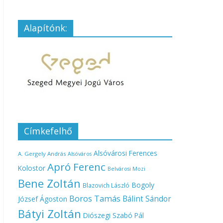
Alapítónk:
Címkefelhő
Alsóvárosi Ferences
A. Gergely András
Alsóváros
Apró Ferenc
Kolostor
Belvárosi Mozi
Bene Zoltán
Bogoly
Blazovich László
Boros Tamás
Bálint Sándor
József Ágoston
Bátyi Zoltán
Diószegi Szabó Pál