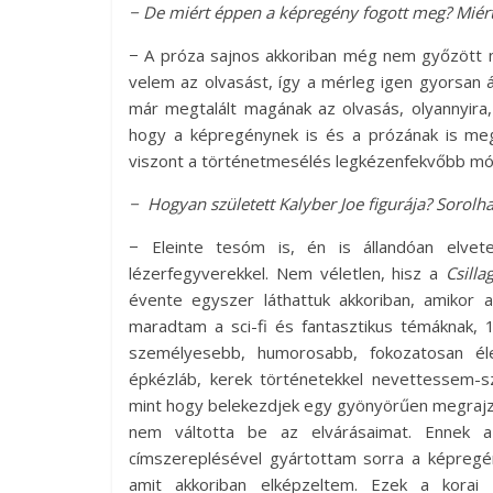
− De miért éppen a képregény fogott meg? Miért 
− A próza sajnos akkoriban még nem győzött 
velem az olvasást, így a mérleg igen gyorsan átb
már megtalált magának az olvasás, olyannyira,
hogy a képregénynek is és a prózának is meg
viszont a történetmesélés legkézenfekvőbb mó
− Hogyan született Kalyber Joe figurája? Sorolh
− Eleinte tesóm is, én is állandóan elvete
lézerfegyverekkel. Nem véletlen, hisz a
Csill
évente egyszer láthattuk akkoriban, amikor
maradtam a sci-fi és fantasztikus témáknak, 
személyesebb, humorosabb, fokozatosan éle
épkézláb, kerek történetekkel nevettessem-
mint hogy belekezdjek egy gyönyörűen megrajzo
nem váltotta be az elvárásaimat. Ennek az
címszereplésével gyártottam sorra a képregén
amit akkoriban elképzeltem. Ezek a korai 