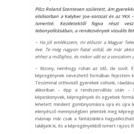
Pilcz Roland Szentesen született, ám gyerekko
elsősorban a
Kalyber Joe
-sorozat és az
YKX –
ismertté. Kezdetektől fogva részt ves
lebonyolításában, a rendezvények vizuális fel
− Ha jól emlékszem, mi először a Magyar Televí
éve. Te még nagyon fiatal voltál, de már akko
ehhez a műfajhoz, és mikor vált ez a vonzalom 
− Bizony; nemhogy rohan az idő, de süvít. 
képregénynek nevezhető formában fejeztem k
Tesómmal otthonülő gyerekek voltunk, ráadásul
akkoriban ­­– épp a rendszerváltás után – 
képeskönyvek, képregények és egyebek formájá
lehetett mindent gombnyomásra újra és újra le
elenyésző mennyiségben jelentek meg képregény
másnap már csak a fantáziánkra hagyatkozhat
találjunk ki, és a képregényekből ismert rajzos 