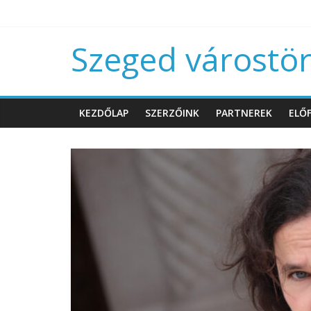
Szeged várostört
KEZDŐLAP
SZERZŐINK
PARTNEREK
ELŐF