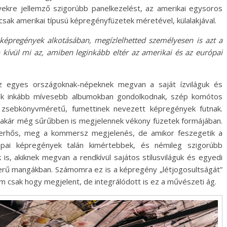
ekre jellemző szigorúbb panelkezelést, az amerikai egysoros
csak amerikai típusú képregényfüzetek méretével, külalakjával.
 képregények alkotásában, megízlelhetted személyesen is azt a
 kívül mi az, amiben leginkább eltér az amerikai és az európai
z egyes országoknak-népeknek megvan a saját ízviláguk és
lgák inkább mívesebb albumokban gondolkodnak, szép komótos
, zsebkönyvméretű, fumettinek nevezett képregények futnak.
 akár még sűrűbben is megjelennek vékony füzetek formájában.
perhős, meg a kommersz megjelenés, de amikor feszegetik a
ópai képregények talán kimértebbek, és némileg szigorúbb
is, akiknek megvan a rendkívül sajátos stílusviláguk és egyedi
erű mangákban. Számomra ez is a képregény „létjogosultságát”
em csak hogy megjelent, de integrálódott is ez a művészeti ág.