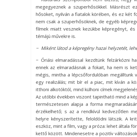
megegyeznek a szuperhősökkel. Másrészt ez
hősöket, nyilván a fiatalok körében, és ez két 
nem csak a szuperhősöknek, de egyéb képregé
filmek miatt vesznek kezükbe képregényt, és
témájú művekre is.
− Miként látod a képregény hazai helyzetét, leh
− Óriási elmaradással kezdtünk felzárkózni h
ennek az elmaradásnak a fokait, ha nem is ke
mégis, mintha a lépcsőfordulóban megálltunk v
egy realizálás; mit bír el a piac, mit kíván 
itthoni alkotóktól, mind külhoni címek megjele
Az utóbbi években viszont tapintható mind a ké
természetesen alapja a forma megmaradásának
érzékelhető; s az a rendkívül kedvezőtlen m
helyre kényszerítette, feloldódni látszik. A k
eszköz, mint a film, vagy a próza: lehet általa f
kettő között. Mindenesetre a pozitív változáso