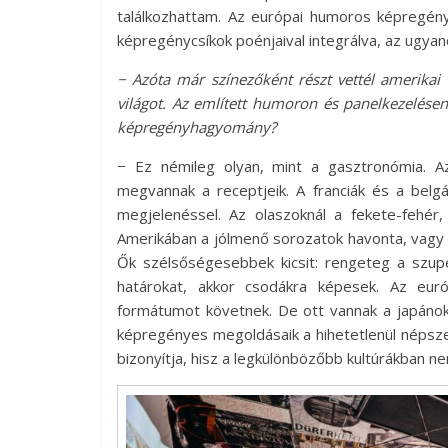
találkozhattam. Az európai humoros képregény
képregénycsíkok poénjaival integrálva, az ugyan
− Azóta már színezőként részt vettél amerikai
világot. Az említett humoron és panelkezelésen
képregényhagyomány?
− Ez némileg olyan, mint a gasztronómia. A
megvannak a receptjeik. A franciák és a be
megjelenéssel. Az olaszoknál a fekete-fehér
Amerikában a jólmenő sorozatok havonta, vagy
Ők szélsőségesebbek kicsit: rengeteg a szu
határokat, akkor csodákra képesek. Az eur
formátumot követnek. De ott vannak a japánok 
képregényes megoldásaik a hihetetlenül népsz
bizonyítja, hisz a legkülönbözőbb kultúrákban n