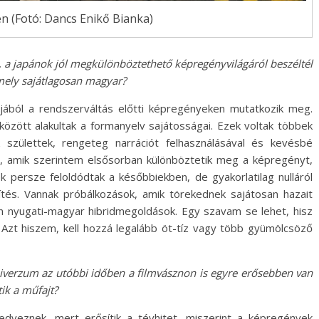
n (Fotó: Dancs Enikő Bianka)
k, a japánok jól megkülönböztethető képregényvilágáról beszéltél
 amely sajátlagosan magyar?
yjából a rendszerváltás előtti képregényeken mutatkozik meg.
 között alakultak a formanyelv sajátosságai. Ezek voltak többek
k születtek, rengeteg narrációt felhasználásával és kevésbé
, amik szerintem elsősorban különböztetik meg a képregényt,
k persze feloldódtak a későbbiekben, de gyakorlatilag nulláról
tés. Vannak próbálkozások, amik törekednek sajátosan hazait
n nyugati-magyar hibridmegoldások. Egy szavam se lehet, hisz
 Azt hiszem, kell hozzá legalább öt-tíz vagy több gyümölcsöző
niverzum az utóbbi időben a filmvásznon is egyre erősebben van
ik a műfajt?
edveznek, mert erősítik a tévhitet, miszerint a képregények