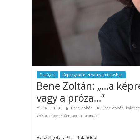
Dialógus
Képregényfesztivál nyomtatásban
Bene Zoltán: „…a képre
vagy a próza…”
,
2021-11-18
Bene Zoltán
Bene Zoltán
kalyber
YoYorn Kayrah Xemovrah kalandjai
Beszélgetés Pilcz Rolanddal