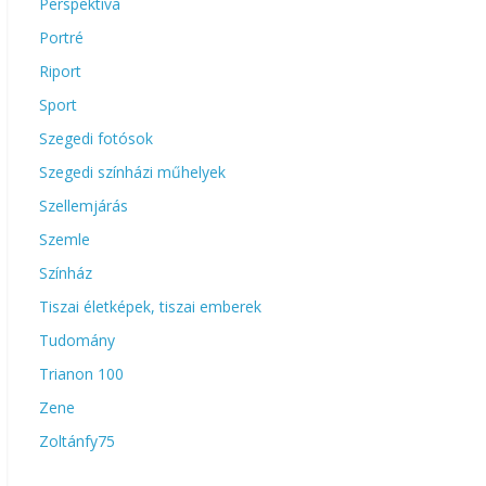
Perspektíva
Portré
Riport
Sport
Szegedi fotósok
Szegedi színházi műhelyek
Szellemjárás
Szemle
Színház
Tiszai életképek, tiszai emberek
Tudomány
Trianon 100
Zene
Zoltánfy75