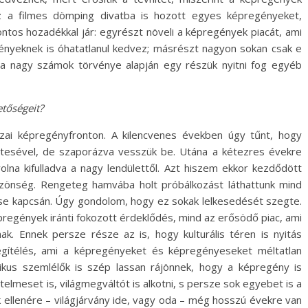
 a filmes dömping divatba is hozott egyes képregényeket,
fontos hozadékkal jár: egyrészt növeli a képregények piacát, ami
nyeknek is óhatatlanul kedvez; másrészt nagyon sokan csak e
 a nagy számok törvénye alapján egy részük nyitni fog egyéb
etőségeit?
azai képregényfronton. A kilencvenes években úgy tűnt, hogy
ttesével, de szaporázva vesszük be. Utána a kétezres évekre
olna kifulladva a nagy lendülettől. Azt hiszem ekkor kezdődött
a közönség. Rengeteg hamvába holt próbálkozást láthattunk mind
nése kapcsán. Úgy gondolom, hogy ez sokak lelkesedését szegte.
pregények iránti fokozott érdeklődés, mind az erősödő piac, ami
. Ennek persze része az is, hogy kulturális téren is nyitás
egítélés, ami a képregényeket és képregényeseket méltatlan
ritikus szemlélők is szép lassan rájönnek, hogy a képregény is
örtelmeset is, világmegváltót is alkotni, s persze sok egyebet is a
k ellenére – világjárvány ide, vagy oda – még hosszú évekre van