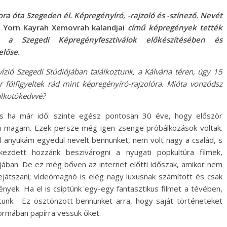
ra óta Szegeden él. Képregényíró, -rajzoló és -színező. Nevét
 Yorn Kayrah Xemovrah kalandjai
című képregények tették
z a Szegedi Képregényfesztiválok előkészítésében és
előse.
zió Szegedi Stúdiójában találkoztunk, a Kálvária téren, úgy 15
r fölfigyeltek rád mint képregényíró-rajzolóra. Mióta vonzódsz
alkotókedvvé?
És ha már idő: szinte egész pontosan 30 éve, hogy először
i magam. Ezek persze még igen zsenge próbálkozások voltak.
 anyukám egyedül nevelt bennünket, nem volt nagy a család, s
kezdett hozzánk beszivárogni a nyugati popkultúra filmek,
ban. De ez még bőven az internet előtti időszak, amikor nem
játszani; videómagnó is elég nagy luxusnak számított és csak
ek. Ha el is csíptünk egy-egy fantasztikus filmet a tévében,
tunk. Ez ösztönzött bennünket arra, hogy saját történeteket
formában papírra vessük őket.