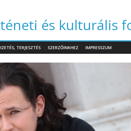
éneti és kulturális f
IZETÉS, TERJESZTÉS
SZERZŐINKHEZ
IMPRESSZUM