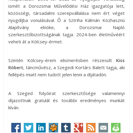
ismét a Dorozsmai Művelődési Ház igazgatója lett,
közösségi, társadalmi szerepvállalása nem ért véget
nyugdíjba vonulásával. Ő a Sztriha Kálmán Közhasznú
Alapítvány elnöke, a Dorozsmai Napló
szerkesztőbizottságának tagja. 2024-ben életművéért
veheti át a Kölcsey-érmet.
Szintén Kölcsey-érem elismerésben részesült
Kiss
Róbert
, táncművész, a Szegedi Kortárs Balett tagja, aki
fellépés miatt nem tudott jelen lenni a díjátadón.
A Szeged folyóirat szerkesztősége valamennyi
díjazottnak gratulál és további eredményes munkát
kíván.