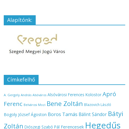
Alapítónk:
Címkefelhő
Apró
Alsóvárosi Ferences Kolostor
A. Gergely András
Alsóváros
Bene Zoltán
Ferenc
Blazovich László
Belvárosi Mozi
Bátyi
Boros Tamás
Bálint Sándor
Bogoly József Ágoston
Hegedűs
Zoltán
Ferencesek
Diószegi Szabó Pál