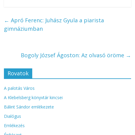
←
Apró Ferenc: Juhász Gyula a piarista
gimnáziumban
Bogoly József Ágoston: Az olvasó öröme
→
Rovatok
A palotás Város
A Klebelsberg könyvtár kincsei
Bálint Sándor emlékezete
Dialógus
Emlékezés
Építészet