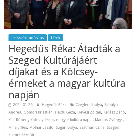
Helyszíni tudósítás
Hírek
Hegedűs Réka: Átadták a
Szeged Kultúrájáért
díjakat és a Kölcsey-
érmeket a magyar kultúra
napján
,
2024-01-26
Hegedűs Réka
Czeglédi Ibolya
Fabulya
,
,
,
,
,
Andrea
Gömöri Krisztián
Hajdu Géza
Hevesi Zoltán
Kárász Zénó
,
,
,
,
Kiss Róbert
Kölcsey-érem
magyar kultúra napja
Markos Gyöngyi
,
,
,
,
Mihály Illés
Molnár László
Sugár Ibolya
Szatmári Csilla
Szeged
Kultúrájáért Díj