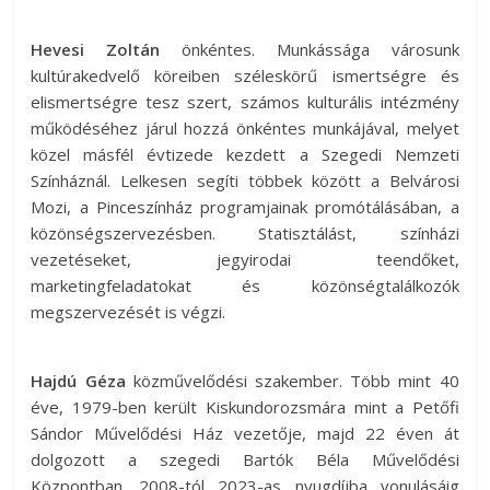
Hevesi Zoltán
önkéntes. Munkássága városunk
kultúrakedvelő köreiben széleskörű ismertségre és
elismertségre tesz szert, számos kulturális intézmény
működéséhez járul hozzá önkéntes munkájával, melyet
közel másfél évtizede kezdett a Szegedi Nemzeti
Színháznál. Lelkesen segíti többek között a Belvárosi
Mozi, a Pinceszínház programjainak promótálásában, a
közönségszervezésben. Statisztálást, színházi
vezetéseket, jegyirodai teendőket,
marketingfeladatokat és közönségtalálkozók
megszervezését is végzi.
Hajdú Géza
közművelődési szakember. Több mint 40
éve, 1979-ben került Kiskundorozsmára mint a Petőfi
Sándor Művelődési Ház vezetője, majd 22 éven át
dolgozott a szegedi Bartók Béla Művelődési
Központban. 2008-tól 2023-as nyugdíjba vonulásáig