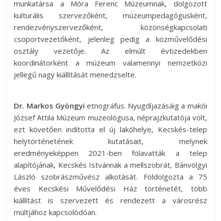
munkatársa a Móra Ferenc Múzeumnak, dolgozott
kulturális szervezőként, múzeumpedagógusként,
rendezvényszervezőként, közönségkapcsolati
csoportvezetőként, jelenleg pedig a közművelődési
osztály vezetője. Az elmúlt évtizedekben
koordinátorként a múzeum valamennyi nemzetközi
jellegű nagy kiállítását menedzselte.
Dr. Markos Gyöngyi
etnográfus. Nyugdíjazásáig a makói
József Attila Múzeum muzeológusa, néprajzkutatója volt,
ezt követően indította el új lakóhelye, Kecskés-telep
helytörténetének kutatásait, melynek
eredményeképpen 2021-ben fölavatták a telep
alapítójának, Kecskés Istvánnak a mellszobrát, Bánvölgyi
László szobrászművész alkotását. Földolgozta a 75
éves Kecskési Művelődési Ház történetét, több
kiállítást is szervezett és rendezett a városrész
múltjához kapcsolódóan.