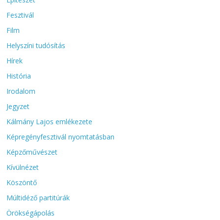
Fesztivál
Film
Helyszíni tudósítás
Hírek
História
Irodalom
Jegyzet
Kálmány Lajos emlékezete
Képregényfesztivál nyomtatásban
Képzőművészet
Kívülnézet
Köszöntő
Múltidéző partitúrák
Örökségápolás