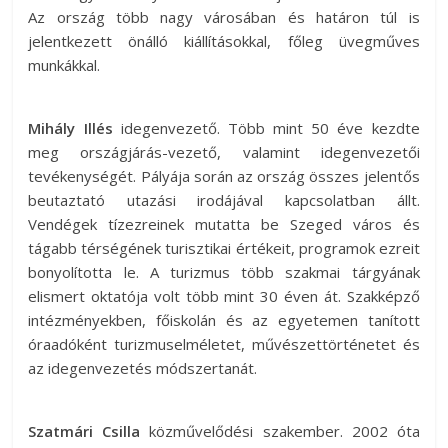
Az ország több nagy városában és határon túl is
jelentkezett önálló kiállításokkal, főleg üvegműves
munkákkal.
Mihály Illés
idegenvezető. Több mint 50 éve kezdte
meg országjárás-vezető, valamint idegenvezetői
tevékenységét. Pályája során az ország összes jelentős
beutaztató utazási irodájával kapcsolatban állt.
Vendégek tízezreinek mutatta be Szeged város és
tágabb térségének turisztikai értékeit, programok ezreit
bonyolította le. A turizmus több szakmai tárgyának
elismert oktatója volt több mint 30 éven át. Szakképző
intézményekben, főiskolán és az egyetemen tanított
óraadóként turizmuselméletet, művészettörténetet és
az idegenvezetés módszertanát.
Szatmári Csilla
közművelődési szakember. 2002 óta