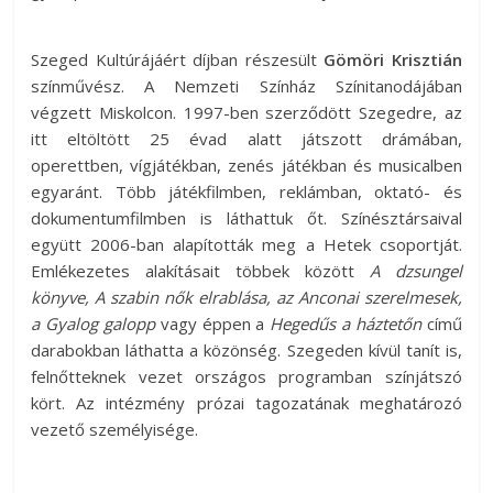
Szeged Kultúrájáért díjban részesült
Gömöri Krisztián
színművész. A Nemzeti Színház Színitanodájában
végzett Miskolcon. 1997-ben szerződött Szegedre, az
itt eltöltött 25 évad alatt játszott drámában,
operettben, vígjátékban, zenés játékban és musicalben
egyaránt. Több játékfilmben, reklámban, oktató- és
dokumentumfilmben is láthattuk őt. Színésztársaival
együtt 2006-ban alapították meg a Hetek csoportját.
Emlékezetes alakításait többek között
A dzsungel
könyve, A szabin nők elrablása, az Anconai szerelmesek,
a Gyalog galopp
vagy éppen a
Hegedűs a háztetőn
című
darabokban láthatta a közönség. Szegeden kívül tanít is,
felnőtteknek vezet országos programban színjátszó
kört. Az intézmény prózai tagozatának meghatározó
vezető személyisége.