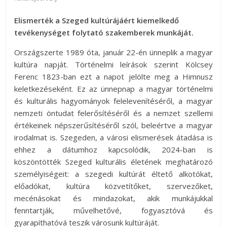
Elismerték a Szeged kultúrájáért kiemelkedő
tevékenységet folytató szakemberek munkáját.
Országszerte 1989 óta, január 22-én ünneplik a magyar
kultúra napját. Történelmi leírások szerint Kölcsey
Ferenc 1823-ban ezt a napot jelölte meg a Himnusz
keletkezéseként. Ez az ünnepnap a magyar történelmi
és kulturális hagyományok felelevenítéséről, a magyar
nemzeti öntudat felerősítéséről és a nemzet szellemi
értékeinek népszerűsítéséről szól, beleértve a magyar
irodalmat is. Szegeden, a városi elismerések átadása is
ehhez a dátumhoz kapcsolódik, 2024-ban is
köszöntötték Szeged kulturális életének meghatározó
személyiségeit: a szegedi kultúrát éltető alkotókat,
előadókat, kultúra közvetítőket, szervezőket,
mecénásokat és mindazokat, akik munkájukkal
fenntartják, művelhetővé, fogyasztóvá és
gyarapíthatóvá teszik városunk kultúráját.