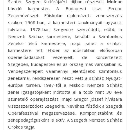
Szintén Szeged Kultúrájáért díjban részesült
Molnár
László
karmester. A Budapesti Liszt Ferenc
Zeneművészeti Főiskolán diplomázott zeneszerzés
szakon 1968-ban, a karmesteri tanulmányait ugyanitt
folytatta. 1978-ban Szegedre szerződött, előbb a
Nemzeti Színház karmestere, később a Szimfonikus
Zenekar első karmestere, majd ismét a színház
karmestere lett. Ebben az időszakban elsősorban
operaelőadásokat vezényelt, de koncertezett
Szegeden, Budapesten és az ország más városaiban is.
Vendégszerepelt valamennyi jelentősebb szimfonikus
zenekarnál, rendszeresen részt vett a színház Nyugat-
európai turnéin. 1987-től a Miskolci Nemzeti Színház
zenei igazgatójaként indította el a több mint 30 éve
szünetelő operajátszást, majd Gregor József hívására
visszaszerződött Szegedre. Nevéhez fűződik a Szegedi
Operafesztivál megszervezése. Komponistaként és
zenepedagógusként is aktív. A Szegedi Nemzeti Színház
Örökös tagja.