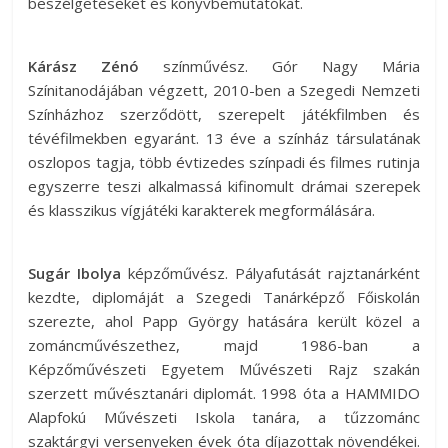
beszélgetéseket és könyvbemutatókat.
Kárász Zénó
színművész. Gór Nagy Mária
Színitanodájában végzett, 2010-ben a Szegedi Nemzeti
Színházhoz szerződött, szerepelt játékfilmben és
tévéfilmekben egyaránt. 13 éve a színház társulatának
oszlopos tagja, több évtizedes színpadi és filmes rutinja
egyszerre teszi alkalmassá kifinomult drámai szerepek
és klasszikus vígjátéki karakterek megformálására.
Sugár Ibolya
képzőművész. Pályafutását rajztanárként
kezdte, diplomáját a Szegedi Tanárképző Főiskolán
szerezte, ahol Papp György hatására került közel a
zománcművészethez, majd 1986-ban a
Képzőművészeti Egyetem Művészeti Rajz szakán
szerzett művésztanári diplomát. 1998 óta a HAMMIDO
Alapfokú Művészeti Iskola tanára, a tűzzománc
szaktárgyi versenyeken évek óta díjazottak növendékei.