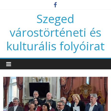
Szeged
várostörténeti és
kulturális folyóirat