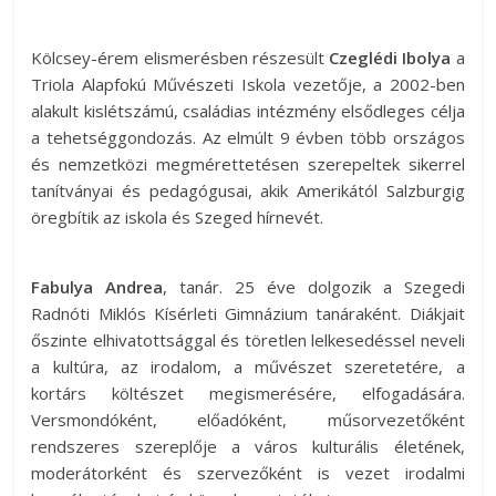
Kölcsey-érem elismerésben részesült
Czeglédi Ibolya
a
Triola Alapfokú Művészeti Iskola vezetője, a 2002-ben
alakult kislétszámú, családias intézmény elsődleges célja
a tehetséggondozás. Az elmúlt 9 évben több országos
és nemzetközi megmérettetésen szerepeltek sikerrel
tanítványai és pedagógusai, akik Amerikától Salzburgig
öregbítik az iskola és Szeged hírnevét.
Fabulya Andrea
, tanár. 25 éve dolgozik a Szegedi
Radnóti Miklós Kísérleti Gimnázium tanáraként. Diákjait
őszinte elhivatottsággal és töretlen lelkesedéssel neveli
a kultúra, az irodalom, a művészet szeretetére, a
kortárs költészet megismerésére, elfogadására.
Versmondóként, előadóként, műsorvezetőként
rendszeres szereplője a város kulturális életének,
moderátorként és szervezőként is vezet irodalmi