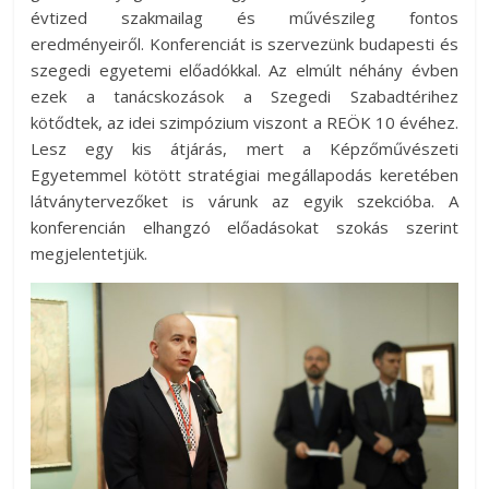
évtized szakmailag és művészileg fontos
eredményeiről. Konferenciát is szervezünk budapesti és
szegedi egyetemi előadókkal. Az elmúlt néhány évben
ezek a tanácskozások a Szegedi Szabadtérihez
kötődtek, az idei szimpózium viszont a REÖK 10 évéhez.
Lesz egy kis átjárás, mert a Képzőművészeti
Egyetemmel kötött stratégiai megállapodás keretében
látványtervezőket is várunk az egyik szekcióba. A
konferencián elhangzó előadásokat szokás szerint
megjelentetjük.