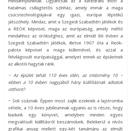
mindannyiunknak. Ugyancsak az a katedrális előtt a
hatalmas csillagtetős színház, amely immár a maga
csúcstechnológiájával egy igazi, európai léptékű
játszóhely. Mindaz, amit a Szegedi Szabadtéri Játékok és
a REÖK képvisel, maga az európaiság, amely méltó
mindahhoz az örökséghez, amit az elmúlt 86 évben a
Szegedi Szabadtéri Játékok, illetve 1907 óta a Reök-
palota képvisel a maga küllemével, és azzal a
felvilágosult európaisággal, amelyet ennek az épületnek
az alkotói hagytak ránk.
− Az épület tehát 110 éves idén, az intézmény 10 −
ebben a 10 évben nagyjából hány kiállításnak adtatok
otthont?
− Sok száznak. Éppen most zajlik ezeknek a lajstromba
vétele, a 10 éves jubileumnak ugyanis az is része, hogy
kiadunk egy könyvet, amelyben minden egyes
megvalósult kiállításról beszámolunk. Belekerül a nívós
grafikai anyag mellett egy-két tanulmány az elmúlt