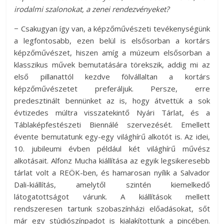
irodalmi szalonokat, a zenei rendezvényeket?
− Csakugyan így van, a képzőművészeti tevékenységünk
a legfontosabb, ezen belül is elsősorban a kortárs
képzőművészet, hiszen amíg a múzeum elsősorban a
klasszikus művek bemutatására törekszik, addig mi az
első pillanattól kezdve fölvállaltan a kortárs
képzőművészetet preferáljuk. Persze, erre
predesztinált bennünket az is, hogy átvettük a sok
évtizedes múltra visszatekintő Nyári Tárlat, és a
Táblaképfestészeti Biennálé szervezését. Emellett
évente bemutatunk egy-egy világhírű alkotót is. Az idei,
10. jubileumi évben például két világhírű művész
alkotásait. Alfonz Mucha kiállítása az egyik legsikeresebb
tárlat volt a REÖK-ben, és hamarosan nyílik a Salvador
Dali-kiállítás, amelytől szintén kiemelkedő
látogatottságot várunk. A kiállítások mellett
rendszeresen tartunk szobaszínházi előadásokat, sőt
már egy stúdiószínpadot is kialakítottunk a pincében.