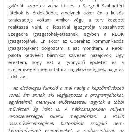
galériát szeretek volna itt; és a Szegedi Szabadtéri
Játékok is érdeklődött, amelynek akkor én a külsős
tanácsadója voltam. Amikor végül a terv kezdett
realitássá válni, a fesztivál igazgatója visszahívott
Szegedre igazgatóhelyettesnek, egyben a REÖK
igazgatójának. Én akkor az Operaház kommunikációs
igazgatójaként dolgoztam, s azt mondtam, a Reök-
palota kedvéért bármikor szívesen hazajövök. Úgy
éreztem, hogy ezt a gyönyörű épületet és a
szellemiségét megmutatni a nagyközönségnek, nagy és
jó kihívás.
− Az elsődleges funkció a mai napig a képzőművészeti
vonal, ám annak, aki végiglapozza a programjaitokat,
egyértelmű, mennyire elkötelezettek vagytok a többi
művészeti ág iránt is. A hétköznapokban milyen
rendszerességgel sikerül megvalósítani a REÖK
összművészetiségének biztosítását szolgáló nem-
képzőművészeti eseményeket, a szobaszínházat, az