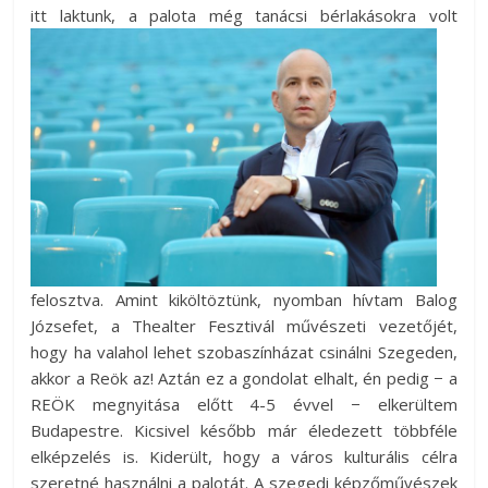
itt laktunk, a palota még tanácsi bérlakásokra volt
felosztva. Amint kiköltöztünk, nyomban hívtam Balog
Józsefet, a Thealter Fesztivál művészeti vezetőjét,
hogy ha valahol lehet szobaszínházat csinálni Szegeden,
akkor a Reök az! Aztán ez a gondolat elhalt, én pedig − a
REÖK megnyitása előtt 4-5 évvel − elkerültem
Budapestre. Kicsivel később már éledezett többféle
elképzelés is. Kiderült, hogy a város kulturális célra
szeretné használni a palotát. A szegedi képzőművészek