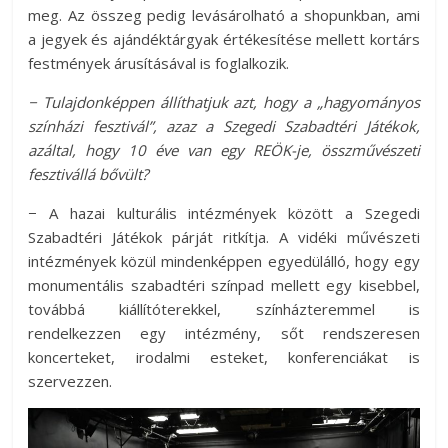
meg. Az összeg pedig levásárolható a shopunkban, ami
a jegyek és ajándéktárgyak értékesítése mellett kortárs
festmények árusításával is foglalkozik.
− Tulajdonképpen állíthatjuk azt, hogy a „hagyományos
színházi fesztivál”, azaz a Szegedi Szabadtéri Játékok,
azáltal, hogy 10 éve van egy REÖK-je, összművészeti
fesztivállá bővült?
− A hazai kulturális intézmények között a Szegedi
Szabadtéri Játékok párját ritkítja. A vidéki művészeti
intézmények közül mindenképpen egyedülálló, hogy egy
monumentális szabadtéri színpad mellett egy kisebbel,
továbbá kiállítóterekkel, színházteremmel is
rendelkezzen egy intézmény, sőt rendszeresen
koncerteket, irodalmi esteket, konferenciákat is
szervezzen.