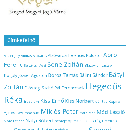
Címkefelhő
Apró
Alsóvárosi Ferences Kolostor
A. Gergely András
Alsóváros
Bene Zoltán
Ferenc
Blazovich László
Belvárosi Mozi
Bátyi
Boros Tamás
Bálint Sándor
Bogoly József Ágoston
Hegedűs
Zoltán
Ferencesek
Diószegi Szabó Pál
Réka
Kiss Ernő
Kiss Norbert
Képiró
kiállítás
irodalom
Miklós Péter
Mód László
Ágnes
Löw Immánuel
Máté Zsolt
Nátyi Róbert
opera
Pusztai Virág
recenzió
Móra Ferenc
néprajz
Szeged