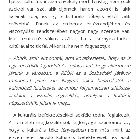
típusú kulturális intézményeket, mert tényleg nem csak
azokról van szó, akik eljönnek, hanem azokról is, akik
hallanak róla, és így a kulturális tőkéjük ettől válik
erősebbé. Ennek az emberek értékrendjében és
viszonyulási rendszerében nagyon nagy szerepe van.
Más emberré válunk azáltal, ha a környezetünket
kultúrával töltik fel. Akkor is, ha nem fogyasztjuk.
− Abból, amit elmondtál, arra következtetek, hogy az is
egy rendkívül átgondolt és tudatos tett, hogy akármerre
járunk a városban, a REÖK és a Szabadtéri Játékok
mindenütt jelen van. Nagyon sokat használjátok a
különböző felületeket, az ember folyamatosan találkozik
azokkal a vizuális ingerekkel, amelyek a kultúrát
népszerűsítik, jelenítik meg…
− A kulturális befektetésekkel sokféle teória foglalkozik.
Az elméleti megközelítések leglényege számomra az,
hogy a kulturális tőke
lényegében
nem más, mint az
egyén felé irányuló kulturális befektetések, és azok