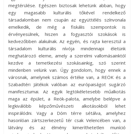
megtérülése. Egészen biztosak lehetünk abban, hogy
egy magasabb kulturális tőkével rendelkező
társadalomban nem csupán az együttélés színvonala
emelkedik, de még a fiskális szempontok is
érvényesülnek, hiszen a fogyasztói szokások is
kedvezőbben alakulnak. Az egyén, és rajta keresztül a
társadalom kulturális nívója mindennapi életünk
meghatározó eleme, amely a szerelmi vallomásainktól
kezdve a temetkezési szokásainkig, szó szerint
mindenben velünk van. Úgy gondolom, hogy ennek a
városnak, amelynek számos értéke van, a REÖK és a
Szabadtéri Játékok valóban az európaiságot sugárzó
manifesztumai. Az egyik legtökéletesebb műalkotás
maga az épület, a Reök-palota, amelybe belépve a
legkiválóbb képzőművészeti alkotásokból lehet
inspirálódni. Vagy a Dóm térre sétálva, amelyhez
hasonlóan zártszerkezetű tér csak Velencében van, a
látvány és az élmény kimeríthetetlen muníció