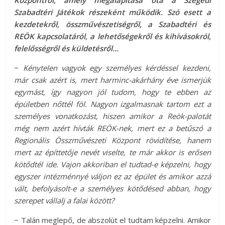
Központról, amely megalapítása óta a Szegedi
Szabadtéri Játékok részeként működik. Szó esett a
kezdetekről, összművészetiségről, a Szabadtéri és
REÖK kapcsolatáról, a lehetőségekről és kihívásokról,
felelősségről és küldetésről…
−
Kénytelen vagyok egy személyes kérdéssel kezdeni,
már csak azért is, mert harminc-akárhány éve ismerjük
egymást, így nagyon jól tudom, hogy te ebben az
épületben nőttél föl. Nagyon izgalmasnak tartom ezt a
személyes vonatkozást, hiszen amikor a Reök-palotát
még nem azért hívták REÖK-nek, mert ez a betűszó a
Regionális Összművészeti Központ rövidítése, hanem
mert az építtetője nevét viselte, te már akkor is erősen
kötődtél ide. Vajon akkoriban el tudtad-e képzelni, hogy
egyszer intézménnyé váljon ez az épület és amikor azzá
vált, befolyásolt-e a személyes kötődésed abban, hogy
szerepet vállalj a falai között?
− Talán meglepő, de abszolút el tudtam képzelni. Amikor