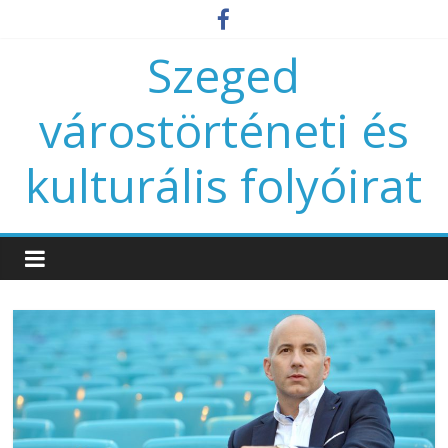
Szeged
várostörténeti és
kulturális folyóirat