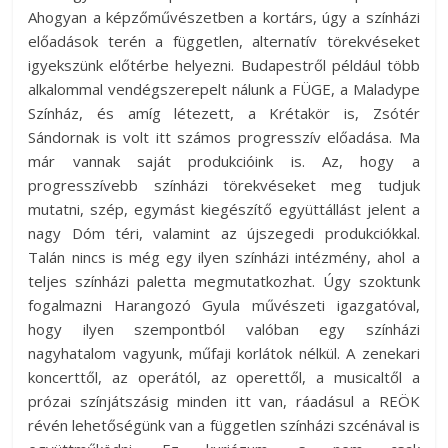
Ahogyan a képzőművészetben a kortárs, úgy a színházi
előadások terén a független, alternatív törekvéseket
igyekszünk előtérbe helyezni. Budapestről például több
alkalommal vendégszerepelt nálunk a FÜGE, a Maladype
Színház, és amíg létezett, a Krétakör is, Zsótér
Sándornak is volt itt számos progresszív előadása. Ma
már vannak saját produkcióink is. Az, hogy a
progresszívebb színházi törekvéseket meg tudjuk
mutatni, szép, egymást kiegészítő együttállást jelent a
nagy Dóm téri, valamint az újszegedi produkciókkal.
Talán nincs is még egy ilyen színházi intézmény, ahol a
teljes színházi paletta megmutatkozhat. Úgy szoktunk
fogalmazni Harangozó Gyula művészeti igazgatóval,
hogy ilyen szempontból valóban egy színházi
nagyhatalom vagyunk, műfaji korlátok nélkül. A zenekari
koncerttől, az operától, az operettől, a musicaltől a
prózai színjátszásig minden itt van, ráadásul a REÖK
révén lehetőségünk van a független színházi szcénával is