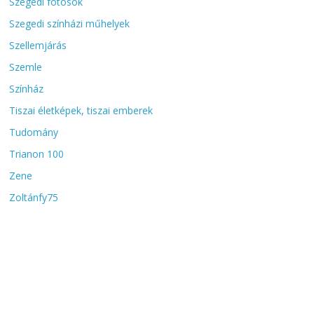
Szegedi fotósok
Szegedi színházi műhelyek
Szellemjárás
Szemle
Színház
Tiszai életképek, tiszai emberek
Tudomány
Trianon 100
Zene
Zoltánfy75