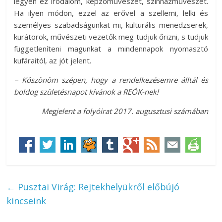
legyen ez irodalom, képzőművészet, színházművészet.
Ha ilyen módon, ezzel az erővel a szellemi, lelki és
személyes szabadságunkat mi, kulturális menedzserek,
kurátorok, művészeti vezetők meg tudjuk őrizni, s tudjuk
függetleníteni magunkat a mindennapok nyomasztó
kufáraitól, az jót jelent.
− Köszönöm szépen, hogy a rendelkezésemre álltál és
boldog születésnapot kívánok a REÖK-nek!
Megjelent a folyóirat 2017. augusztusi számában
←
Pusztai Virág: Rejtekhelyükről előbújó
kincseink