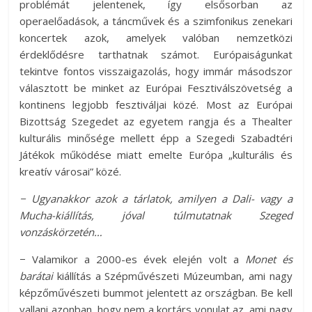
problémát jelentenek, így elsősorban az
operaelőadások, a táncművek és a szimfonikus zenekari
koncertek azok, amelyek valóban nemzetközi
érdeklődésre tarthatnak számot. Európaiságunkat
tekintve fontos visszaigazolás, hogy immár másodszor
választott be minket az Európai Fesztiválszövetség a
kontinens legjobb fesztiváljai közé. Most az Európai
Bizottság Szegedet az egyetem rangja és a Thealter
kulturális minősége mellett épp a Szegedi Szabadtéri
Játékok működése miatt emelte Európa „kulturális és
kreatív városai” közé.
− Ugyanakkor azok a tárlatok, amilyen a Dali- vagy a
Mucha-kiállítás, jóval túlmutatnak Szeged
vonzáskörzetén…
− Valamikor a 2000-es évek elején volt a
Monet és
barátai
kiállítás a Szépművészeti Múzeumban, ami nagy
képzőművészeti bummot jelentett az országban. Be kell
vallani azonban, hogy nem a kortárs vonulat az, ami nagy