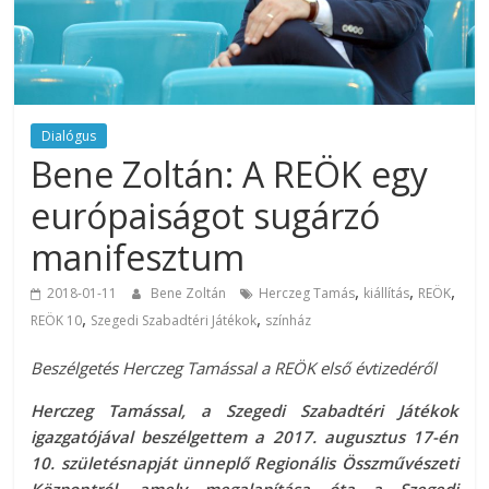
Dialógus
Bene Zoltán: A REÖK egy
európaiságot sugárzó
manifesztum
,
,
,
2018-01-11
Bene Zoltán
Herczeg Tamás
kiállítás
REÖK
,
,
REÖK 10
Szegedi Szabadtéri Játékok
színház
Beszélgetés Hercz
eg Tamással a REÖK első évtizedéről
Herczeg Tamással, a Szegedi Szabadtéri Játékok
igazgatójával beszélgettem a 2017. augusztus 17-én
10. születésnapját ünneplő Regionális Összművészeti