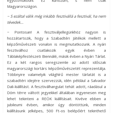
együttműködni. Ez kuriózum, s nem csak
Magyarországon.
− S ezáltal válik még inkább fesztivállá a fesztivál, ha nem
tévedek…
− Pontosan! A fesztiváljellegünkhöz nagyon is
hozzátartozik, hogy a Szabadtéri Játékok mellett a
képzőművészeti vonalon is megmutatkozunk. A nyári
fesztiválhoz csatlakozik egyik évben a
Táblaképfestészeti Biennálé, másik évben a Nyári Tárlat.
Ez a két rangos seregszemle az adott időszak
magyarországi kortárs képzőművészetét reprezentálja.
Többnyire valamelyik világhírű mester tárlatát is a
szabadtéri idejére szervezzük, idén például a Salvador
Dali-kiállítást. A fesztiválhangulat tehát adott, ráadásul a
Dóm térre váltott jegyekkel általában ingyenesen meg
lehet tekinteni a REÖK kiállításait. Kivéve ebben a
jubileumi évben, amikor úgy döntöttünk, minden
kiállításunk jelképes, 500 Ft-os belépőért tekinthető