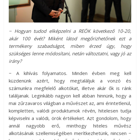
− Hogyan tudod elképzelni a REÖK következő 10-20,
akár 100 évét? Miként látod megőrizhetőnek ezt a
termékeny szabadságot, miben érzed úgy, hogy
szükséges lenne módosítani, netán változtatni, vagy jó az
irány?
− A kihívás folyamatos. Minden évben meg kell
küzdenünk azért, hogy megtaláljuk a vonzó és
számunkra megfelelő alkotókat, illetve akár ők is ránk
találjanak. Leginkább nagyon kell abban hinnünk, hogy a
mai zűrzavaros világban a művészet az, ami érintetlenül,
kompletten, valódi produktumok révén, hitelesen tudja
képviselni a valódi, örök értékeket. Azt gondolom, hogy
annál nagyobb erő, minthogy hiteles művész
alkotásának szellemiségében merítkezhetünk, nincsen −