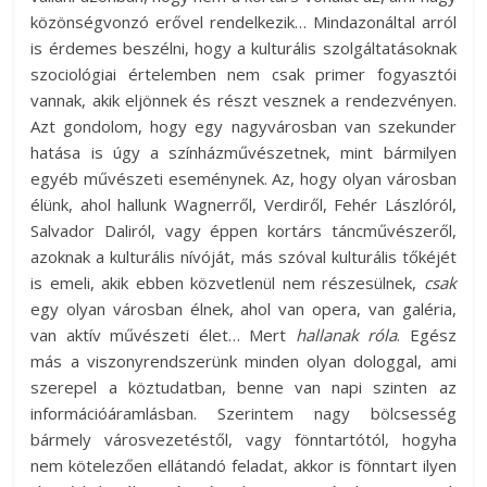
közönségvonzó erővel rendelkezik… Mindazonáltal arról
is érdemes beszélni, hogy a kulturális szolgáltatásoknak
szociológiai értelemben nem csak primer fogyasztói
vannak, akik eljönnek és részt vesznek a rendezvényen.
Azt gondolom, hogy egy nagyvárosban van szekunder
hatása is úgy a színházművészetnek, mint bármilyen
egyéb művészeti eseménynek. Az, hogy olyan városban
élünk, ahol hallunk Wagnerről, Verdiről, Fehér Lászlóról,
Salvador Daliról, vagy éppen kortárs táncművészeről,
azoknak a kulturális nívóját, más szóval kulturális tőkéjét
is emeli, akik ebben közvetlenül nem részesülnek,
csak
egy olyan városban élnek, ahol van opera, van galéria,
van aktív művészeti élet… Mert
hallanak róla
. Egész
más a viszonyrendszerünk minden olyan dologgal, ami
szerepel a köztudatban, benne van napi szinten az
információáramlásban. Szerintem nagy bölcsesség
bármely városvezetéstől, vagy fönntartótól, hogyha
nem kötelezően ellátandó feladat, akkor is fönntart ilyen