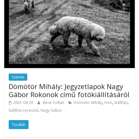
Szemle
Dömötör Mihály: Jegyzetlapok Nagy
Gábor Rokonok című fotókiállításáról
,
,
,
2021-04-20
Bene Zoltán
Dömötör Mihály
fotó
kiállítás
,
kiállítás-recenzió
Nagy Gábor
Tovább