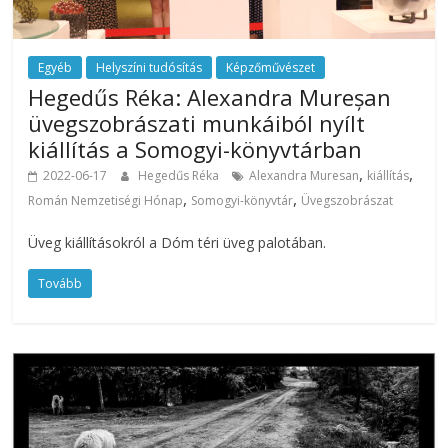
Egyéb
Helyszíni tudósítás
Képzőművészet
Hegedűs Réka: Alexandra Mureșan
üvegszobrászati munkáiból nyílt
kiállítás a Somogyi-könyvtárban
,
,
2022-06-17
Hegedűs Réka
Alexandra Muresan
kiállítás
,
,
Román Nemzetiségi Hónap
Somogyi-könyvtár
Üvegszobrászat
Üveg kiállításokról a Dóm téri üveg palotában.
Tovább