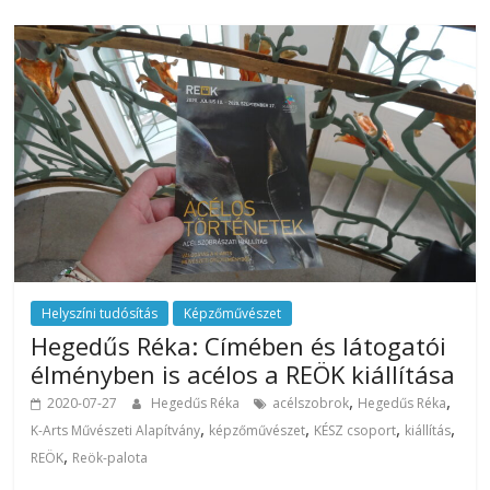
Helyszíni tudósítás
Képzőművészet
Hegedűs Réka: Címében és látogatói
élményben is acélos a REÖK kiállítása
,
,
2020-07-27
Hegedűs Réka
acélszobrok
Hegedűs Réka
,
,
,
,
K-Arts Művészeti Alapítvány
képzőművészet
KÉSZ csoport
kiállítás
,
REÖK
Reök-palota