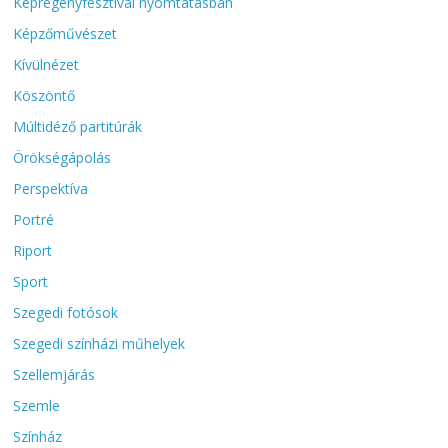
Képregényfesztivál nyomtatásban
Képzőművészet
Kívülnézet
Köszöntő
Múltidéző partitúrák
Örökségápolás
Perspektíva
Portré
Riport
Sport
Szegedi fotósok
Szegedi színházi műhelyek
Szellemjárás
Szemle
Színház