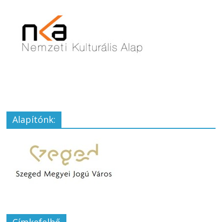
Alapítónk:
Címkefelhő