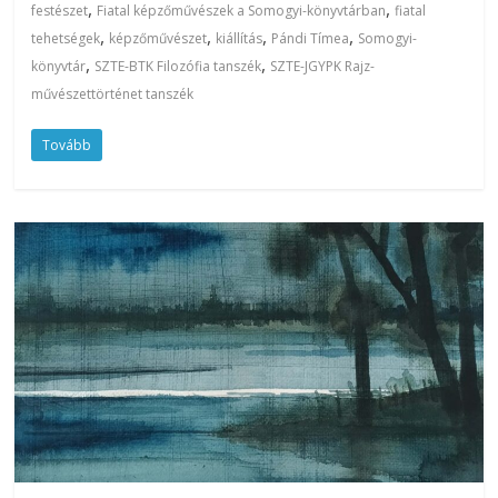
,
,
festészet
Fiatal képzőművészek a Somogyi-könyvtárban
fiatal
,
,
,
,
tehetségek
képzőművészet
kiállítás
Pándi Tímea
Somogyi-
,
,
könyvtár
SZTE-BTK Filozófia tanszék
SZTE-JGYPK Rajz-
művészettörténet tanszék
Tovább