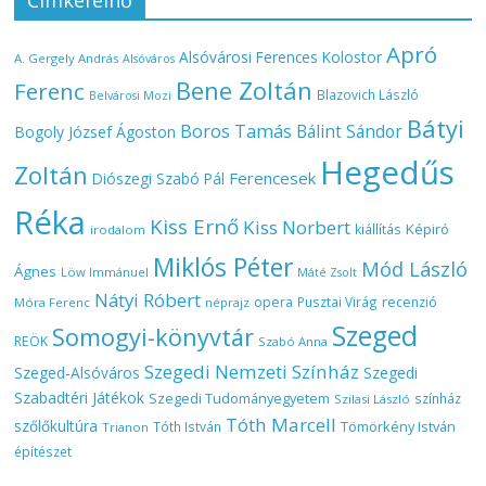
Apró
Alsóvárosi Ferences Kolostor
A. Gergely András
Alsóváros
Bene Zoltán
Ferenc
Blazovich László
Belvárosi Mozi
Bátyi
Boros Tamás
Bálint Sándor
Bogoly József Ágoston
Hegedűs
Zoltán
Ferencesek
Diószegi Szabó Pál
Réka
Kiss Ernő
Kiss Norbert
Képiró
kiállítás
irodalom
Miklós Péter
Mód László
Ágnes
Löw Immánuel
Máté Zsolt
Nátyi Róbert
opera
Pusztai Virág
recenzió
Móra Ferenc
néprajz
Szeged
Somogyi-könyvtár
REÖK
Szabó Anna
Szegedi Nemzeti Színház
Szeged-Alsóváros
Szegedi
Szabadtéri Játékok
Szegedi Tudományegyetem
színház
Szilasi László
Tóth Marcell
szőlőkultúra
Tömörkény István
Tóth István
Trianon
építészet