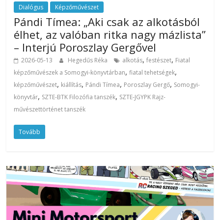
Dialógus
Képzőművészet
Pándi Tímea: „Aki csak az alkotásból
élhet, az valóban ritka nagy mázlista”
– Interjú Poroszlay Gergővel
,
,
2026-05-13
Hegedűs Réka
alkotás
festészet
Fiatal
,
,
képzőművészek a Somogyi-könyvtárban
fiatal tehetségek
,
,
,
,
képzőművészet
kiállítás
Pándi Tímea
Poroszlay Gergő
Somogyi-
,
,
könyvtár
SZTE-BTK Filozófia tanszék
SZTE-JGYPK Rajz-
művészettörténet tanszék
Tovább