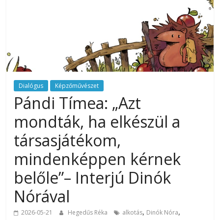
Dialógus
Képzőművészet
Pándi Tímea: „Azt
mondták, ha elkészül a
társasjátékom,
mindenképpen kérnek
belőle”– Interjú Dinók
Nórával
,
,
2026-05-21
Hegedűs Réka
alkotás
Dinók Nóra