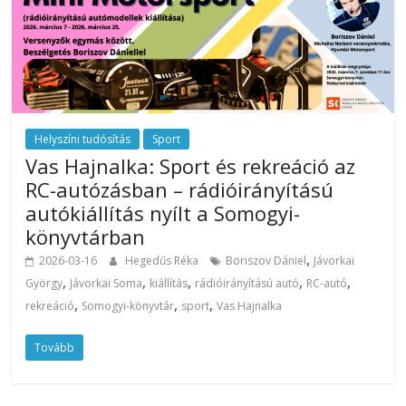
Helyszíni tudósítás
Sport
Vas Hajnalka: Sport és rekreáció az
RC-autózásban – rádióirányítású
autókiállítás nyílt a Somogyi-
könyvtárban
,
2026-03-16
Hegedűs Réka
Boriszov Dániel
Jávorkai
,
,
,
,
,
György
Jávorkai Soma
kiállítás
rádióirányítású autó
RC-autó
,
,
,
rekreáció
Somogyi-könyvtár
sport
Vas Hajnalka
Tovább