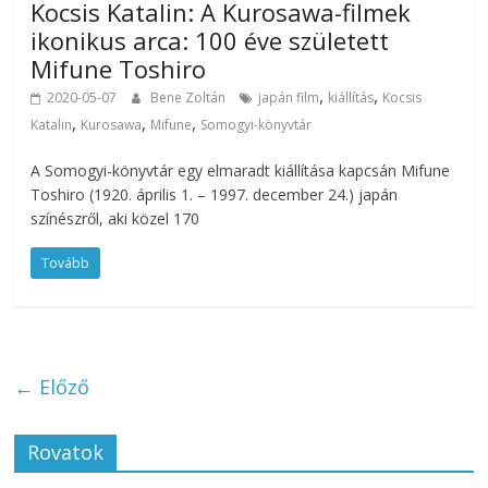
Kocsis Katalin: A Kurosawa-filmek
ikonikus arca: 100 éve született
Mifune Toshiro
,
,
2020-05-07
Bene Zoltán
japán film
kiállítás
Kocsis
,
,
,
Katalin
Kurosawa
Mifune
Somogyi-könyvtár
A Somogyi-könyvtár egy elmaradt kiállítása kapcsán Mifune
Toshiro (1920. április 1. – 1997. december 24.) japán
színészről, aki közel 170
Tovább
← Előző
Rovatok