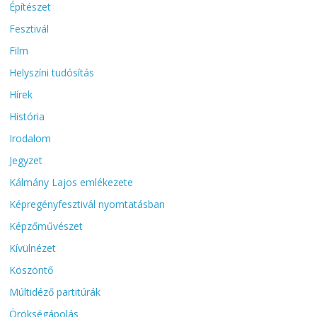
Építészet
Fesztivál
Film
Helyszíni tudósítás
Hírek
História
Irodalom
Jegyzet
Kálmány Lajos emlékezete
Képregényfesztivál nyomtatásban
Képzőművészet
Kívülnézet
Köszöntő
Múltidéző partitúrák
Örökségápolás