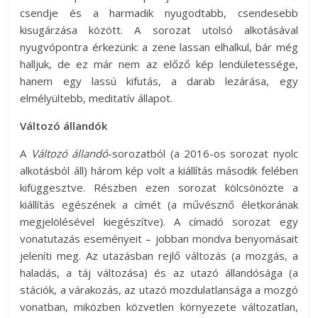
csendje és a harmadik nyugodtabb, csendesebb
kisugárzása között. A sorozat utolsó alkotásával
nyugvópontra érkezünk: a zene lassan elhalkul, bár még
halljuk, de ez már nem az előző kép lendületessége,
hanem egy lassú kifutás, a darab lezárása, egy
elmélyültebb, meditatív állapot.
Változó állandók
A
Változó állandó
-sorozatból (a 2016-os sorozat nyolc
alkotásból áll) három kép volt a kiállítás második felében
kifüggesztve. Részben ezen sorozat kölcsönözte a
kiállítás egészének a címét (a művésznő életkorának
megjelölésével kiegészítve). A címadó sorozat egy
vonatutazás eseményeit – jobban mondva benyomásait
jeleníti meg. Az utazásban rejlő változás (a mozgás, a
haladás, a táj változása) és az utazó állandósága (a
stációk, a várakozás, az utazó mozdulatlansága a mozgó
vonatban, miközben közvetlen környezete változatlan,