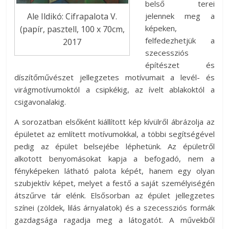
belső terei
Ale Ildikó: Cifrapalota V.
jelennek meg a
képeken,
(papír, pasztell, 100 x 70cm,
felfedezhetjük a
2017
szecessziós
építészet és
díszítőművészet jellegzetes motívumait a levél- és
virágmotívumoktól a csipkékig, az ívelt ablakoktól a
csigavonalakig.
A sorozatban elsőként kiállított kép kívülről ábrázolja az
épületet az említett motívumokkal, a többi segítségével
pedig az épület belsejébe léphetünk. Az épületről
alkotott benyomásokat kapja a befogadó, nem a
fényképeken látható palota képét, hanem egy olyan
szubjektív képet, melyet a festő a saját személyiségén
átszűrve tár elénk. Elsősorban az épület jellegzetes
színei (zöldek, lilás árnyalatok) és a szecessziós formák
gazdagsága ragadja meg a látogatót. A művekből