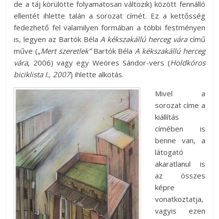
de a táj körülötte folyamatosan változik) között fennálló
ellentét ihlette talán a sorozat címét. Ez a kettősség
fedezhető fel valamilyen formában a többi festményen
is, legyen az Bartók Béla
A kékszakállú herceg vára
című
műve („
Mert szeretlek”
Bartók Béla
A kékszakállú herceg
vára
, 2006) vagy egy Weöres Sándor-vers (
Holdkóros
biciklista I., 2007
) ihlette alkotás.
Mivel a
sorozat címe a
kiállítás
címében is
benne van, a
látogató
akaratlanul is
az összes
képre
vonatkoztatja,
vagyis ezen