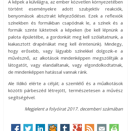
A képek a külvilágra, az ember közvetlen környezetében
történt eseményekre adott szubjektív reakciók,
benyomások absztrakt kifejeződései. Ezek a reflexiók
színekben és formákban csapódnak le, a színek és a
formák szinte lüktetnek a képeken (be kell lépnünk a
palota épületébe, a gordonkát meg kell szólaltatnunk, a
kiakasztott drapériákat meg kell érintenünk). Mindegy,
hogy erősebb, vagy lágyabb színekkel dolgozik-e a
művésznő, az alkotások mindenképpen megszólítják a
látogatót, vagy elandalítanak, vagy elgondolkodtatnak,
de mindenképpen hatással vannak ránk.
Ale Ildikó elérte a célját; a szemlélő és a műalkotások
közötti párbeszéd létrejött, természetesen a művész
segítségével.
Megjelent a folyóirat 2017. decemberi számában