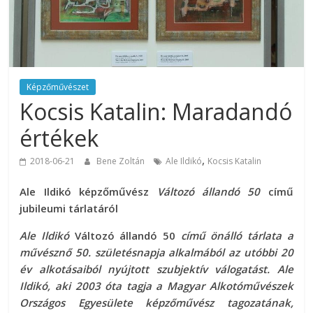
Képzőművészet
Kocsis Katalin: Maradandó
értékek
,
2018-06-21
Bene Zoltán
Ale Ildikó
Kocsis Katalin
Ale Ildikó képzőművész
Változó állandó 50
című
jubileumi tárlatáról
Ale Ildikó
Változó állandó 50
című önálló tárlata a
művésznő 50. születésnapja alkalmából az utóbbi 20
év alkotásaiból nyújtott szubjektív válogatást. Ale
Ildikó, aki 2003 óta tagja a Magyar Alkotóművészek
Országos Egyesülete képzőművész tagozatának,