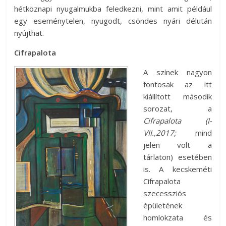
hétköznapi nyugalmukba feledkezni, mint amit például
egy eseménytelen, nyugodt, csöndes nyári délután
nyújthat.
Cifrapalota
A színek nagyon
fontosak az itt
kiállított második
sorozat, a
Cifrapalota (I-
VII.,2017;
mind
jelen volt a
tárlaton) esetében
is. A kecskeméti
Cifrapalota
szecessziós
épületének
homlokzata és