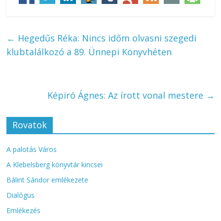
←
Hegedűs Réka: Nincs időm olvasni szegedi
klubtalálkozó a 89. Ünnepi Könyvhéten
Képiró Ágnes: Az írott vonal mestere
→
Rovatok
A palotás Város
A Klebelsberg könyvtár kincsei
Bálint Sándor emlékezete
Dialógus
Emlékezés