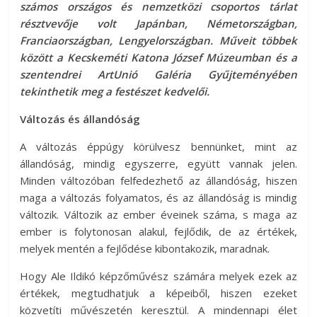
számos országos és nemzetközi csoportos tárlat
résztvevője volt Japánban, Németországban,
Franciaországban, Lengyelországban. Műveit többek
között a Kecskeméti Katona József Múzeumban és a
szentendrei ArtUnió Galéria Gyűjteményében
tekinthetik meg a festészet kedvelői.
Változás és állandóság
A változás éppúgy körülvesz bennünket, mint az
állandóság, mindig egyszerre, együtt vannak jelen.
Minden változóban felfedezhető az állandóság, hiszen
maga a változás folyamatos, és az állandóság is mindig
változik. Változik az ember éveinek száma, s maga az
ember is folytonosan alakul, fejlődik, de az értékek,
melyek mentén a fejlődése kibontakozik, maradnak.
Hogy Ale Ildikó képzőművész számára melyek ezek az
értékek, megtudhatjuk a képeiből, hiszen ezeket
közvetíti művészetén keresztül. A mindennapi élet