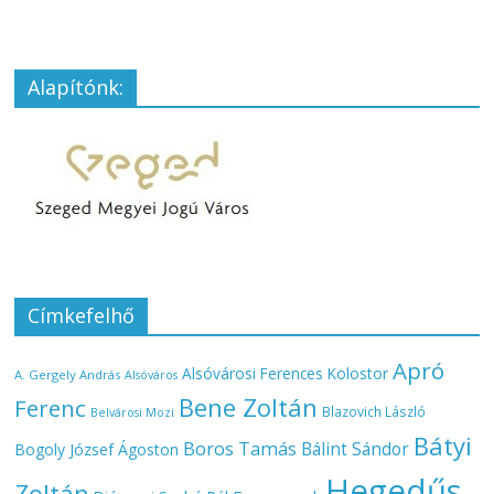
Alapítónk:
Címkefelhő
Apró
Alsóvárosi Ferences Kolostor
A. Gergely András
Alsóváros
Bene Zoltán
Ferenc
Blazovich László
Belvárosi Mozi
Bátyi
Boros Tamás
Bálint Sándor
Bogoly József Ágoston
Hegedűs
Zoltán