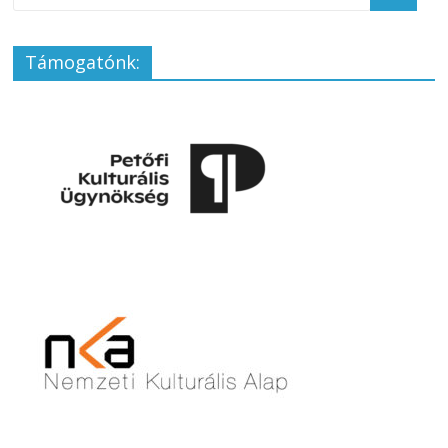
Támogatónk: