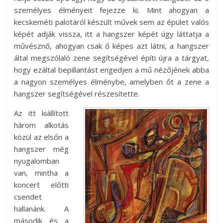
személyes élményeit fejezze ki. Mint ahogyan a
kecskeméti palotáról készült művek sem az épület valós
képét adják vissza, itt a hangszer képét úgy láttatja a
művésznő, ahogyan csak ő képes azt látni, a hangszer
által megszólaló zene segítségével építi újra a tárgyat,
hogy ezáltal bepillantást engedjen a mű nézőjének abba
a nagyon személyes élménybe, amelyben őt a zene a
hangszer segítségével részesítette.
Az itt kiállított
három alkotás
közül az elsőn a
hangszer még
nyugalomban
van, mintha a
koncert előtti
csendet
hallanánk. A
második és a