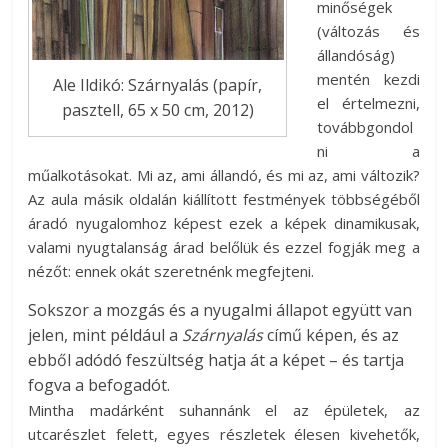
minőségek
(változás és
állandóság)
mentén kezdi
Ale Ildikó: Szárnyalás (papír,
el értelmezni,
pasztell, 65 x 50 cm, 2012)
továbbgondol
ni a
műalkotásokat. Mi az, ami állandó, és mi az, ami változik?
Az aula másik oldalán kiállított festmények többségéből
áradó nyugalomhoz képest ezek a képek dinamikusak,
valami nyugtalanság árad belőlük és ezzel fogják meg a
nézőt: ennek okát szeretnénk megfejteni.
Sokszor a mozgás és a nyugalmi állapot együtt van
jelen, mint például a
Szárnyalás
című képen, és az
ebből adódó feszültség hatja át a képet – és tartja
fogva a befogadót.
Mintha madárként suhannánk el az épületek, az
utcarészlet felett, egyes részletek élesen kivehetők,