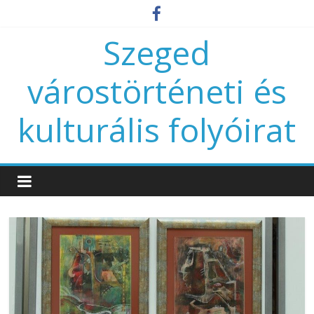
Szeged
várostörténeti és
kulturális folyóirat