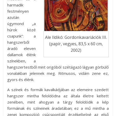
harmadik
festményen
azután
úgymond „a
húrok közé
csapunk”: a
Ale Ildikó: Gordonkavariációk III.
hangszerből
(papír, vegyes, 83,5 x 60 cm,
áradó eleven
2002)
dallamok élénk
színekben, a
hangszertestből mint origóból szétágazó lágyan görbülő
vonalakban jelennek meg. Ritmusos, vidám zene ez,
gyors és élénk.
A színek és formák kavalkádjában az elemeire szedett
hangszer mintha feloldódna az általa életre keltett
zenében, mint ahogyan a tárgy feloldódik a kép
formáinak és színeinek áradatában; ez a mű mintha a
zenei kompozíció csúcspontját érzékeltetné az első