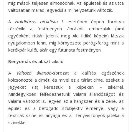
míg mások teljesen elmosódnak. Az épületek és az utca
változatlan marad, egyedül a mi helyzetünk változik.
A
Holdkóros biciklista I.
esetében éppen fordítva
történik: a festményen ábrázolt emberalak (ami
egyébként ritkán jelenik meg Ale Ildikó képein) látszik
nyugalomban lenni, míg környezete pörög-forog mint a
kerékpár küllői, akár egy futurista festményen.
Benyomás és absztrakció
A
Változó állandó
-sorozat a kiállítás egészének
kölcsönözte a címét, és mivel ez a tárlat címe, ezeket a
jegyeket (is) keressük a képeken – sikerrel.
Mindegyikben felfedezhetünk valami állandóságot és
valami változót is, legyen az a hangszer és a zene, az
épület és a befogadó szubjektív élménye, vagy a
textíliák színe és anyaga és a fényviszonyok játéka a
színekkel.