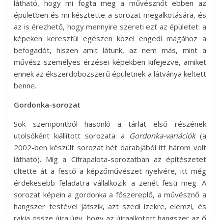
látható, hogy mi fogta meg a művésznőt ebben az
épületben és mi késztette a sorozat megalkotására, és
az is érezhető, hogy mennyire szereti ezt az épületet: a
képeken keresztül egészen közel engedi magához a
befogadót, hiszen amit látunk, az nem más, mint a
művész személyes érzései képekben kifejezve, amiket
ennek az ékszerdobozszerű épületnek a látványa keltett
benne.
Gordonka-sorozat
Sok szempontból hasonló a tárlat első részének
utolsóként kiállított sorozata: a
Gordonka-variációk
(a
2002-ben készült sorozat hét darabjából itt három volt
látható). Míg a Cifrapalota-sorozatban az építészetet
ültette át a festő a képzőművészet nyelvére, itt még
érdekesebb feladatra vállalkozik: a zenét festi meg. A
sorozat képein a gordonka a főszereplő, a művésznő a
hangszer testével játszik, azt szedi ízekre, elemzi, és
rakja össze újra úgy, hogy az újraalkotott hangszer az ő