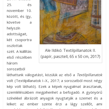
25. és
november 10.
között, és így,
követve a
helyszín
adottságait,
két csoportra
oszlottak
Ale Ildikó: Textilpillanatok II.
szét. A kiállítás
(papír, pasztell, 65 x 50 cm, 2017)
első részében
három
sorozatból
láthattunk válogatást, közülük az első a
Textilpillanatok
volt (Textilpillanatok I–X., 2017; a sorozatból most négy
kép volt látható). Ezek a képek nyugalmat árasztanak,
szemlélésükben megpihenhet a befogadó. A gyönyörű
színekkel ábrázolt anyagok nyugtatják a szemet és a
lelket: az ember szinte érzi a lágy szellőt, ami