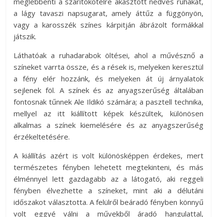
meglebbenti a szárítókötélre akasztott nedves ruhákat,
a lágy tavaszi napsugarat, amely áttűz a függönyön,
vagy a karosszék színes kárpitján ábrázolt formákkal
játszik.
Láthatóak a ruhadarabok öltései, ahol a művésznő a
színeket varrta össze, és a rések is, melyeken keresztül
a fény elér hozzánk, és melyeken át új árnyalatok
sejlenek föl. A színek és az anyagszerűség általában
fontosnak tűnnek Ale Ildikó számára; a pasztell technika,
mellyel az itt kiállított képek készültek, különösen
alkalmas a színek kiemelésére és az anyagszerűség
érzékeltetésére.
A kiállítás azért is volt különösképpen érdekes, mert
természetes fényben lehetett megtekinteni, és más
élménnyel lett gazdagabb az a látogató, aki reggeli
fényben élvezhette a színeket, mint aki a délutáni
időszakot választotta. A felülről beáradó fényben könnyű
volt eggyé válni a művekből áradó hangulattal,