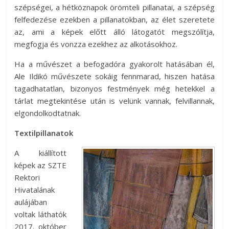
szépségei, a hétköznapok örömteli pillanatai, a szépség
felfedezése ezekben a pillanatokban, az élet szeretete
az, ami a képek előtt álló látogatót megszólítja,
megfogja és vonzza ezekhez az alkotásokhoz.
Ha a művészet a befogadóra gyakorolt hatásában él,
Ale Ildikó művészete sokáig fennmarad, hiszen hatása
tagadhatatlan, bizonyos festmények még hetekkel a
tárlat megtekintése után is velünk vannak, felvillannak,
elgondolkodtatnak.
Textilpillanatok
A kiállított
képek az SZTE
Rektori
Hivatalának
aulájában
voltak láthatók
2017. október