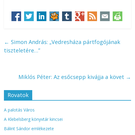
←
Simon András: „Vedresháza pártfogójának
tiszteletére…”
Miklós Péter: Az esőcsepp kivájja a követ
→
Rovatok
A palotás Város
A Klebelsberg könyvtár kincsei
Bálint Sándor emlékezete