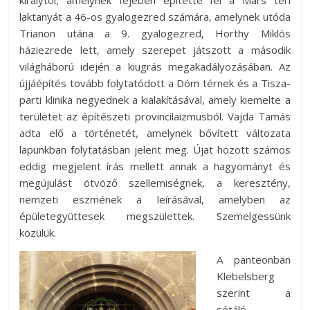
laktanyát a 46-os gyalogezred számára, amelynek utóda
Trianon utána a 9. gyalogezred, Horthy Miklós
háziezrede lett, amely szerepet játszott a második
világháború idején a kiugrás megakadályozásában. Az
újjáépítés tovább folytatódott a Dóm térnek és a Tisza-
parti klinika negyednek a kialakításával, amely kiemelte a
területet az építészeti provincilaizmusból. Vajda Tamás
adta elő a történetét, amelynek bővített változata
lapunkban folytatásban jelent meg. Újat hozott számos
eddig megjelent írás mellett annak a hagyományt és
megújulást ötvöző szellemiségnek, a keresztény,
nemzeti eszmének a leírásával, amelyben az
épületegyüttesek megszülettek. Szemelgessünk
közülük.
A panteonban
Klebelsberg
szerint a
sétáló