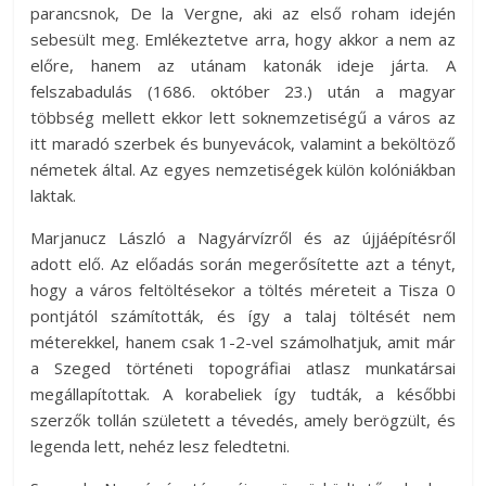
parancsnok, De la Vergne, aki az első roham idején
sebesült meg. Emlékeztetve arra, hogy akkor a nem az
előre, hanem az utánam katonák ideje járta. A
felszabadulás (1686. október 23.) után a magyar
többség mellett ekkor lett soknemzetiségű a város az
itt maradó szerbek és bunyevácok, valamint a beköltöző
németek által. Az egyes nemzetiségek külön kolóniákban
laktak.
Marjanucz László a Nagyárvízről és az újjáépítésről
adott elő. Az előadás során megerősítette azt a tényt,
hogy a város feltöltésekor a töltés méreteit a Tisza 0
pontjától számították, és így a talaj töltését nem
méterekkel, hanem csak 1-2-vel számolhatjuk, amit már
a Szeged történeti topográfiai atlasz munkatársai
megállapítottak. A korabeliek így tudták, a későbbi
szerzők tollán született a tévedés, amely berögzült, és
legenda lett, nehéz lesz feledtetni.