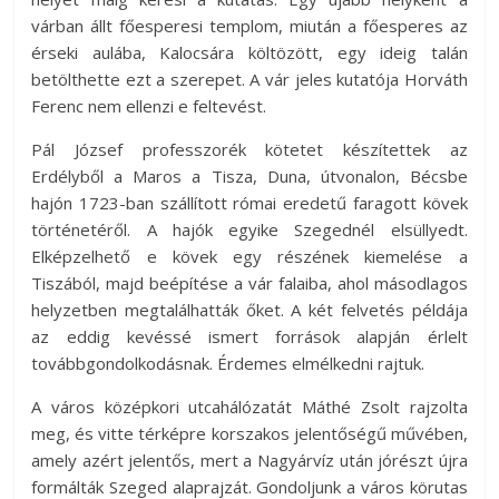
várban állt főesperesi templom, miután a főesperes az
érseki aulába, Kalocsára költözött, egy ideig talán
betölthette ezt a szerepet. A vár jeles kutatója Horváth
Ferenc nem ellenzi e feltevést.
Pál József professzorék kötetet készítettek az
Erdélyből a Maros a Tisza, Duna, útvonalon, Bécsbe
hajón 1723-ban szállított római eredetű faragott kövek
történetéről. A hajók egyike Szegednél elsüllyedt.
Elképzelhető e kövek egy részének kiemelése a
Tiszából, majd beépítése a vár falaiba, ahol másodlagos
helyzetben megtalálhatták őket. A két felvetés példája
az eddig kevéssé ismert források alapján érlelt
továbbgondolkodásnak. Érdemes elmélkedni rajtuk.
A város középkori utcahálózatát Máthé Zsolt rajzolta
meg, és vitte térképre korszakos jelentőségű művében,
amely azért jelentős, mert a Nagyárvíz után jórészt újra
formálták Szeged alaprajzát. Gondoljunk a város körutas