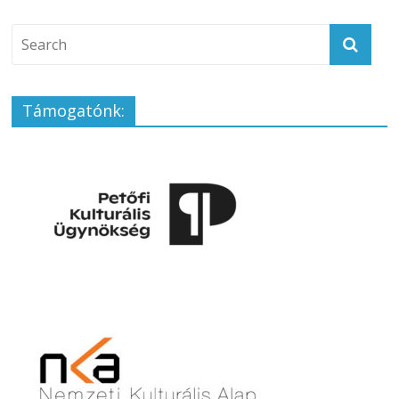
Támogatónk: