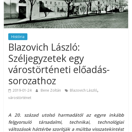
História
Blazovich László:
Széljegyzetek egy
várostörténeti előadás-
sorozathoz
,
2019-01-24
Bene Zoltán
Blazovich László
várostörténet
A 20. század utolsó harmadától az egyre inkább
felgyorsuló társadalmi, technikai, technológiai
változások háttérbe szorítják a múltba visszatekintést