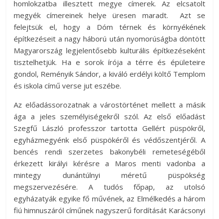
homlokzatba illesztett megye címerek. Az elcsatolt
megyék címereinek helye üresen maradt. Azt se
felejtsük el, hogy a Dóm térnek és környékének
építkezéseit a nagy háború után nyomorúságba döntött
Magyarország legjelentősebb kulturális építkezéseként
tisztelhetjük. Ha e sorok írója a térre és épületeire
gondol, Reményik Sándor, a kiváló erdélyi költő Templom
és iskola című verse jut eszébe.
Az előadássorozatnak a várostörténet mellett a másik
ága a jeles személyiségekről szól. Az első előadást
Szegfű László professzor tartotta Gellért püspökről,
egyházmegyénk első püspökéről és védőszentjéről. A
bencés rendi szerzetes bakonybéli remeteségéből
érkezett királyi kérésre a Maros menti vadonba a
mintegy dunántúlnyi méretű püspökség
megszervezésére. A tudós főpap, az utolsó
egyházatyák egyike fő művének, az Elmélkedés a három
fiú himnuszáról címűnek nagyszerű fordítását Karácsonyi