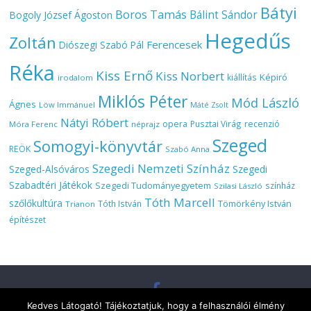
Bátyi
Boros Tamás
Bálint Sándor
Bogoly József Ágoston
Hegedűs
Zoltán
Ferencesek
Diószegi Szabó Pál
Réka
Kiss Ernő
Kiss Norbert
Képiró
kiállítás
irodalom
Miklós Péter
Mód László
Ágnes
Löw Immánuel
Máté Zsolt
Nátyi Róbert
opera
Pusztai Virág
recenzió
Móra Ferenc
néprajz
Szeged
Somogyi-könyvtár
REÖK
Szabó Anna
Szegedi Nemzeti Színház
Szeged-Alsóváros
Szegedi
Szabadtéri Játékok
Szegedi Tudományegyetem
színház
Szilasi László
Tóth Marcell
szőlőkultúra
Tömörkény István
Tóth István
Trianon
építészet
Kedves Látogató! Tájékoztatjuk, hogy a felhasználói élmény
Copyright © 2026
Szeged várostörténeti és kulturális folyóirat
. All