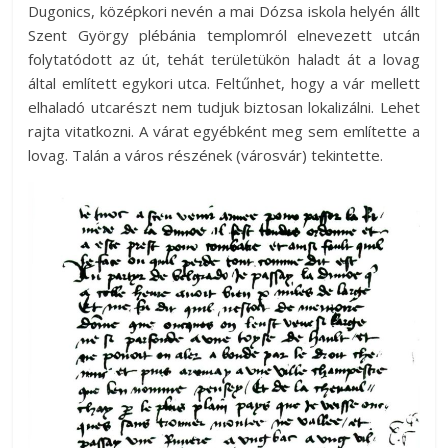
Dugonics, középkori nevén a mai Dózsa iskola helyén állt
Szent György plébánia templomról elnevezett utcán
folytatódott az út, tehát területükön haladt át a lovag
által említett egykori utca. Feltűnhet, hogy a vár mellett
elhaladó utcarészt nem tudjuk biztosan lokalizálni. Lehet
rajta vitatkozni. A várat egyébként meg sem említette a
lovag. Talán a város részének (városvár) tekintette.