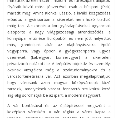
maradtak az élelmiszer-, malom- és fűrészipart alapítók.
Gyáraik közül mára jószerével csak a húsipari (Pick)
maradt meg. Amint Klonkai László, a kiváló közgazdász
előadta, a gyáriparban a sikereket nem hozó tradíció
máig tart. A szocialista kori gyáralapításokat ugyancsak
elsöpörte a nagy világgazdasági átrendeződés, a
könnyűipar eltűnése Európából, és nem jött helyettük
más, gondoljunk akár az olajbányászatra épülő
vegyiparra, vagy éppen a gyógyszeriparra. Egyes
üzemeket (kábelgyár, konzervgyár) a sikertelen
privatizáció nullázott le. A leépülés objektív és személyi
okainak vizsgálata még a szaktudományokra és a
várostörténetírásra vár. Azt azonban megállapíthatjuk,
hogy városunk azon magyar középvárosok közé
tartozik, amelyeknek várost fenntartó struktúrái közé
alig-alig sorolhatjuk be az ipart, a modern nagyipart.
A vár bontásával és az újjáépítéssel megszűnt a
középkori városkép. A vár tégláit a város kapta a
királytól, amelynek fejében építette fel a Mars téri