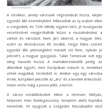
A törökkor, amely városunk végromlását hozta, elején
egyedül álló eseményként fellázadtak az új uralom ellen
a szegediek, és Tóth Mihály egykori bíró, jó lovasgazda
vezetésével megpróbálták kiűzni a muzulmánokat a
várból és városból. Nem járt sikerrel, a magyar élet,
ezért az Alsóvároson élt tovább. Hegyi Klára szerint
egyedül álló jelenségként maradt ott fenn, nyilván jó
pénzért, a magyar igazgatás. Talán Temesvár volt egy
ideig hasonló hozzá. A marhakereskedők pedig az
állatokkal együtt, mint Európában másutt is, leveleket
vittek magukkal, törökökét is. Amikor egy-egy városba
értek, kürtjükkel jelezték az „áru” és a levelek érkezését.
Innen vette máig a posta jelét, a kürtöt.
A városi notabilitásokat ekkor a tévesen Mátyás,
helyesen Havi Boldogasszony templom alatti kriptába
temették. Itt nyugszik a Szegedet felszabadító első