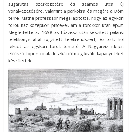
sugárutas szerkezetére és számos utca új
vonalvezetésére, valamint a parkokra és magára a Dóm
térre. Máthé professzor megállapította, hogy az egykori
török ház középkori pincével, ám a törökkor után épült.
Megfejtette az 1698-as tűzvész után készített palánki
telekkönyv által rögzített telekrendszert, és azt, hol
feküdt az egykori török temető. A Nagyárvíz idején
előúszó koporsóinak deszkáiból még kiváló kapanyeleket
készítettek.