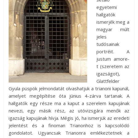
egyetemi
hallgatók
ismerjék meg a
magyar múlt
jeles
tudósainak
portréit. A
justum amore-
t (szeretem az
igazságot),
Glattfelder
Gyula püspök jelmondatát olvashatjuk a trianoni kapunál,
amelyet megépítése óta június 4-zárva tartanak. A
hallgatók egy része ma a kaput a szerelem kapujának
nevezi, egy másik rész, az utóvizsgára menők az
igazság kapujának hívja. Mégis jó, ha ismerjük az eredeti
jelentést és a finoman Trianonhoz is kapcsolódó
gondolatot. Ugyancsak Trianonra emlékeztetnek a