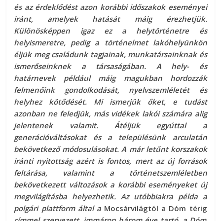
és az érdeklődést azon korábbi időszakok eseményei
iránt, amelyek hatását máig érezhetjük.
Különösképpen igaz ez a helytörténetre és
helyismeretre, pedig a történelmet lakóhelyünkön
éljük meg családunk tagjainak, munkatársainknak és
ismerőseinknek a társaságában. A hely- és
határnevek például máig magukban hordozzák
felmenőink gondolkodását, nyelvszemléletét és
helyhez kötődését. Mi ismerjük őket, e tudást
azonban ne feledjük, más vidékek lakói számára alig
jelentenek valamit. Átéljük egyúttal a
generációváltásokat és a településünk arculatán
bekövetkező módosulásokat. A már letűnt korszakok
iránti nyitottság azért is fontos, mert az új források
feltárása, valamint a történetszemléletben
bekövetkezett változások a korábbi eseményeket új
megvilágításba helyezhetik. Az utóbbiakra példa a
polgári plattform által a
Mocsárvilágtól a Dóm térig
címmel szervezett, immáron három éve tartó, a Dóm