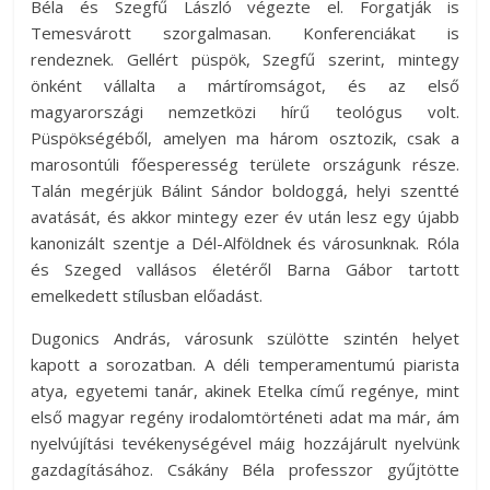
Béla és Szegfű László végezte el. Forgatják is
Temesvárott szorgalmasan. Konferenciákat is
rendeznek. Gellért püspök, Szegfű szerint, mintegy
önként vállalta a mártíromságot, és az első
magyarországi nemzetközi hírű teológus volt.
Püspökségéből, amelyen ma három osztozik, csak a
marosontúli főesperesség területe országunk része.
Talán megérjük Bálint Sándor boldoggá, helyi szentté
avatását, és akkor mintegy ezer év után lesz egy újabb
kanonizált szentje a Dél-Alföldnek és városunknak. Róla
és Szeged vallásos életéről Barna Gábor tartott
emelkedett stílusban előadást.
Dugonics András, városunk szülötte szintén helyet
kapott a sorozatban. A déli temperamentumú piarista
atya, egyetemi tanár, akinek Etelka című regénye, mint
első magyar regény irodalomtörténeti adat ma már, ám
nyelvújítási tevékenységével máig hozzájárult nyelvünk
gazdagításához. Csákány Béla professzor gyűjtötte