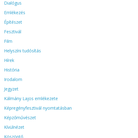
Dialógus
Emlékezés
Építészet
Fesztivál
Film
Helyszíni tudósítás
Hírek
História
Irodalom
Jegyzet
Kálmány Lajos emlékezete
Képregényfesztivál nyomtatásban
Képzőművészet
Kívülnézet
Köszöntő