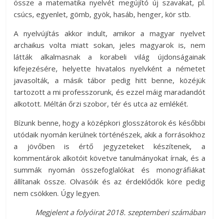
össze a matematika nyelvét megújító új szavakat, pl.
csúcs, egyenlet, gömb, gyök, hasáb, henger, kör stb.
A nyelvújítás akkor indult, amikor a magyar nyelvet
archaikus volta miatt sokan, jeles magyarok is, nem
látták alkalmasnak a korabeli világ újdonságainak
kifejezésére, helyette hivatalos nyelvként a németet
javasolták, a másik tábor pedig hitt benne, közéjük
tartozott a mi professzorunk, és ezzel máig maradandót
alkotott. Méltán őrzi szobor, tér és utca az emlékét.
Bízunk benne, hogy a középkori glosszátorok és későbbi
utódaik nyomán kerülnek történészek, akik a forrásokhoz
a jövőben is értő jegyzeteket készítenek, a
kommentárok alkotóit követve tanulmányokat írnak, és a
summák nyomán összefoglalókat és monográfiákat
állítanak össze. Olvasóik és az érdeklődők köre pedig
nem csökken. Úgy legyen.
Me
gjelent a folyóirat 2018. szeptemberi számában