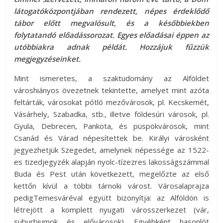
látogatóközpontjában rendezett, népes érdeklődő
tábor előtt megvalósult, és a későbbiekben
folytatandó előadássorozat. Egyes előadásai éppen az
utóbbiakra adnak példát. Hozzájuk fűzzük
megjegyzéseinket.
Mint ismeretes, a szaktudomány az Alföldet
városhiányos övezetnek tekintette, amelyet mint azóta
feltárták, városokat pótló mezővárosok, pl. Kecskemét,
Vásárhely, Szabadka, stb., illetve földesúri városok, pl.
Gyula, Debrecen, Pankota, és püspökvárosok, mint
Csanád és Várad népesítettek be. Királyi városként
jegyezhetjük Szegedet, amelynek népessége az 1522-
es tizedjegyzék alapján nyolc-tízezres lakosságszámmal
Buda és Pest után következett, megelőzte az első
kettőn kívül a többi tárnoki várost. Városalaprajza
pedigTemesváréval együtt bizonyítja: az Alföldön is
létrejött a komplett nyugati városszerkezet (vár,
suburbiumok és elővárosok). Egyébként hasonlót