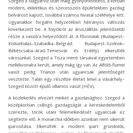
Szeged a Nagyárvíz után máig gyönyörködtető, a korban
modern, eklektikus és szecessziós épületekben gazdag
belvárost kapott, továbbá számos hivatal székhelye lett.
Ugyanakkor forgalmi helyzetében hátrányos változás
következett be. A folyókról az áruszállítás jelentősebb
része a vasútra helyeződött át. A fővonalak (Budapest–
Kiskunhalas–Szabadka–Belgrád; Budapest–Szolnok–
Békéscsaba–Arad-Temesvár és Erdély) elkerülték
városunkat. Szeged a Tisza menti társaival egyetemben
mellékvonalra került, amely máig így van. Az Alföld-fiumei
vasút pedig Trianon után ugyancsak jelentőségét
vesztette. Talán egy részébe életet lehel a Vásárhely–
Szeged között épülő villamos vasút (HÉV).
A közlekedés elvezet minket a gazdasághoz. Szeged a
középkorban csillogó gazdagságát a kereskedelemből
szerezte, török utáni felemelkedését ugyancsak ez
segítette elő. A monarchia időkben azonban nem sikerült
iparosítása. Elkerülték a modern ipart gründolók,