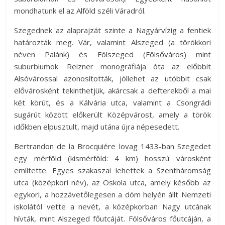
mondhatunk el az Alföld széli Váradról.
Szegednek az alaprajzát szinte a Nagyárvízig a fentiek
határozták meg. Vár, valamint Alszeged (a törökkori
néven Palánk) és Fölszeged (Fölsőváros) mint
suburbiumok. Reizner monográfiája óta az előbbit
Alsóvárossal azonosították, jóllehet az utóbbit csak
elővárosként tekinthetjük, akárcsak a defterekből a mai
két körút, és a Kálvária utca, valamint a Csongrádi
sugárút között előkerült Középvárost, amely a török
időkben elpusztult, majd utána újra népesedett.
Bertrandon de la Brocquiére lovag 1433-ban Szegedet
egy mérföld (kismérföld: 4 km) hosszú városként
említette. Egyes szakaszai lehettek a Szentháromság
utca (középkori név), az Oskola utca, amely később az
egykori, a hozzávetőlegesen a dóm helyén állt Nemzeti
iskolától vette a nevét, a középkorban Nagy utcának
hívták, mint Alszeged főutcáját. Fölsőváros főutcáján, a