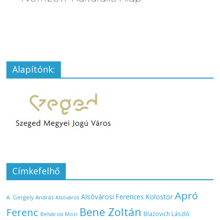
Alapítónk:
Címkefelhő
Apró
Alsóvárosi Ferences Kolostor
A. Gergely András
Alsóváros
Bene Zoltán
Ferenc
Blazovich László
Belvárosi Mozi