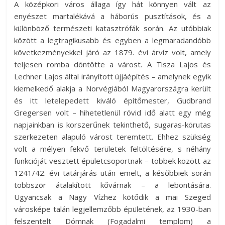
A középkori város állaga így hát könnyen vált az
enyészet martalékává a háborús pusztítások, és a
különböző természeti katasztrófák során. Az utóbbiak
között a legtragikusabb és egyben a legmaradandóbb
következményekkel járó az 1879. évi árvíz volt, amely
teljesen romba döntötte a várost. A Tisza Lajos és
Lechner Lajos által irányított újjáépítés – amelynek egyik
kiemelkedő alakja a Norvégiából Magyarországra került
és itt letelepedett kiváló építőmester, Gudbrand
Gregersen volt – hihetetlenül rövid idő alatt egy még
napjainkban is korszerűnek tekinthető, sugaras-körutas
szerkezeten alapuló várost teremtett. Ehhez szükség
volt a mélyen fekvő területek feltöltésére, s néhány
funkcióját vesztett épületcsoportnak – többek között az
1241/42. évi tatárjárás után emelt, a későbbiek során
többször átalakított kővárnak – a lebontására.
Ugyancsak a Nagy Vízhez kötődik a mai Szeged
városképe talán legjellemzőbb épületének, az 1930-ban
felszentelt Dómnak (Fogadalmi templom) a