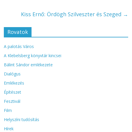
Kiss Ernő: Ördögh Szilveszter és Szeged
→
Rovatok
A palotás Város
A Klebelsberg könyvtár kincsei
Bálint Sándor emlékezete
Dialógus
Emlékezés
Építészet
Fesztivál
Film
Helyszíni tudósítás
Hírek