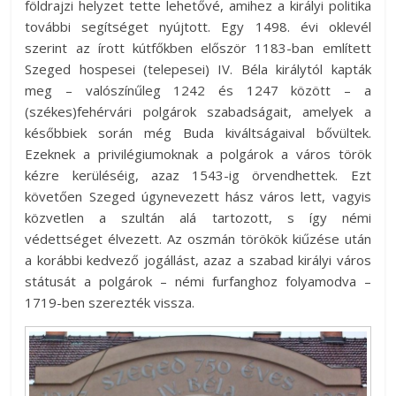
földrajzi helyzet tette lehetővé, amihez a királyi politika
további segítséget nyújtott. Egy 1498. évi oklevél
szerint az írott kútfőkben először 1183-ban említett
Szeged hospesei (telepesei) IV. Béla királytól kapták
meg – valószínűleg 1242 és 1247 között – a
(székes)fehérvári polgárok szabadságait, amelyek a
későbbiek során még Buda kiváltságaival bővültek.
Ezeknek a privilégiumoknak a polgárok a város török
kézre kerüléséig, azaz 1543-ig örvendhettek. Ezt
követően Szeged úgynevezett hász város lett, vagyis
közvetlen a szultán alá tartozott, s így némi
védettséget élvezett. Az oszmán törökök kiűzése után
a korábbi kedvező jogállást, azaz a szabad királyi város
státusát a polgárok – némi furfanghoz folyamodva –
1719-ben szerezték vissza.