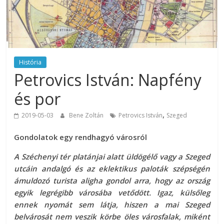
História
Petrovics István: Napfény
és por
,
2019-05-03
Bene Zoltán
Petrovics István
Szeged
Gondolatok egy rendhagyó városról
A Széchenyi tér platánjai alatt üldögélő vagy a Szeged
utcáin andalgó és az eklektikus paloták szépségén
ámuldozó turista aligha gondol arra, hogy az ország
egyik legrégibb városába vetődött. Igaz, külsőleg
ennek nyomát sem látja, hiszen a mai Szeged
belvárosát nem veszik körbe öles városfalak, miként