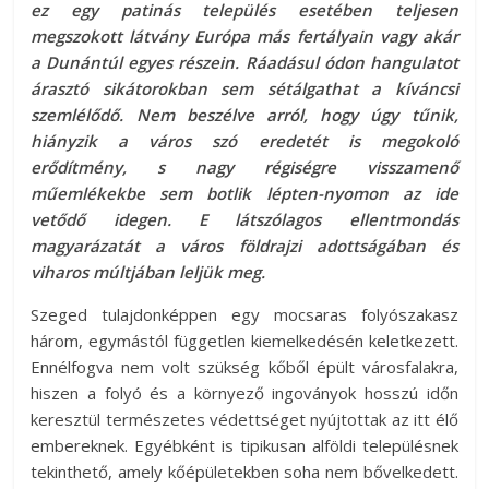
ez egy patinás település esetében teljesen
megszokott látvány Európa más fertályain vagy akár
a Dunántúl egyes részein. Ráadásul ódon hangulatot
árasztó sikátorokban sem sétálgathat a kíváncsi
szemlélődő. Nem beszélve arról, hogy úgy tűnik,
hiányzik a város szó eredetét is megokoló
erődítmény, s nagy régiségre visszamenő
műemlékekbe sem botlik lépten-nyomon az ide
vetődő idegen. E látszólagos ellentmondás
magyarázatát a város földrajzi adottságában és
viharos múltjában leljük meg.
Szeged tulajdonképpen egy mocsaras folyószakasz
három, egymástól független kiemelkedésén keletkezett.
Ennélfogva nem volt szükség kőből épült városfalakra,
hiszen a folyó és a környező ingoványok hosszú időn
keresztül természetes védettséget nyújtottak az itt élő
embereknek. Egyébként is tipikusan alföldi településnek
tekinthető, amely kőépületekben soha nem bővelkedett.