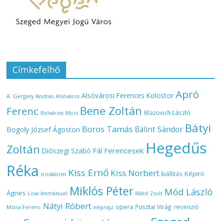
Címkefelhő
Apró
Alsóvárosi Ferences Kolostor
A. Gergely András
Alsóváros
Bene Zoltán
Ferenc
Blazovich László
Belvárosi Mozi
Bátyi
Boros Tamás
Bálint Sándor
Bogoly József Ágoston
Hegedűs
Zoltán
Ferencesek
Diószegi Szabó Pál
Réka
Kiss Ernő
Kiss Norbert
Képiró
kiállítás
irodalom
Miklós Péter
Mód László
Ágnes
Löw Immánuel
Máté Zsolt
Nátyi Róbert
opera
Pusztai Virág
recenzió
Móra Ferenc
néprajz