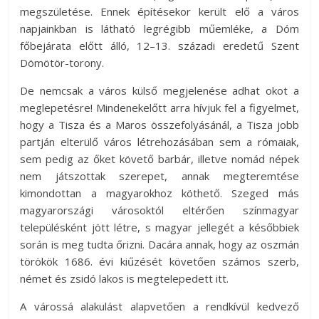
megszületése. Ennek építésekor került elő a város
napjainkban is látható legrégibb műemléke, a Dóm
főbejárata előtt álló, 12–13. századi eredetű Szent
Dömötör-torony.
De nemcsak a város külső megjelenése adhat okot a
meglepetésre! Mindenekelőtt arra hívjuk fel a figyelmet,
hogy a Tisza és a Maros összefolyásánál, a Tisza jobb
partján elterülő város létrehozásában sem a rómaiak,
sem pedig az őket követő barbár, illetve nomád népek
nem játszottak szerepet, annak megteremtése
kimondottan a magyarokhoz köthető. Szeged más
magyarországi városoktól eltérően színmagyar
településként jött létre, s magyar jellegét a későbbiek
során is meg tudta őrizni. Dacára annak, hogy az oszmán
törökök 1686. évi kiűzését követően számos szerb,
német és zsidó lakos is megtelepedett itt.
A várossá alakulást alapvetően a rendkívül kedvező