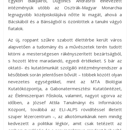
Egykori diákjukról, Dugonics Andrásról elnevezett
intézményük utóbb az Osztrák-Magyar Monarchia
legnagyobb középiskolájává nőtte ki magát, ahová a
Bácskából és a Bánságból is özönlöttek a tanulni vágyó
fiatalok.
Az új, roppant szűkre szabott élettérbe került város
alapvetően a tudomány és a művészetek terén tudott
kitörni a mesterségesen rákényszerített bezártságból,
s hozott létre maradandó, egyedi értékeket. S bár az
oktató- és kutatómunkát szolgáló intézményrendszer a
későbbiek során jelentősen bővült – többek között olyan
nevezetes egységekkel, mint az MTA Biológiai
Kutatóközpontja, a Gabonatermesztési Kutatóintézet,
az Élelmiszeripari Főiskola, valamint, nagyot ugorva az
időben, a József Attila Tanulmányi és Információs
Központ, továbbá az ELI-ALPS rövidítéssel illetett
szuper lézercentrum –, az alkotómunkának nem mindig
kedvezett a politikai légkör, amit csak tetézett az