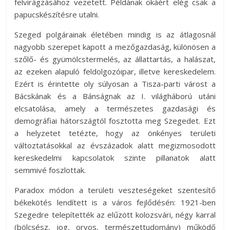
felvirágzásához vezetett. Példának okáért elég csak a
papucskészítésre utalni.
Szeged polgárainak életében mindig is az átlagosnál
nagyobb szerepet kapott a mezőgazdaság, különösen a
szőlő- és gyümölcstermelés, az állattartás, a halászat,
az ezeken alapuló feldolgozóipar, illetve kereskedelem.
Ezért is érintette oly súlyosan a Tisza-parti várost a
Bácskának és a Bánságnak az I. világháború utáni
elcsatolása, amely a természetes gazdasági és
demográfiai hátországtól fosztotta meg Szegedet. Ezt
a helyzetet tetézte, hogy az önkényes területi
változtatásokkal az évszázadok alatt megizmosodott
kereskedelmi kapcsolatok szinte pillanatok alatt
semmivé foszlottak.
Paradox módon a területi veszteségeket szentesítő
békekötés lendített is a város fejlődésén: 1921-ben
Szegedre telepítették az elűzött kolozsvári, négy karral
(bölcsész, jog, orvos, természettudomány) működő