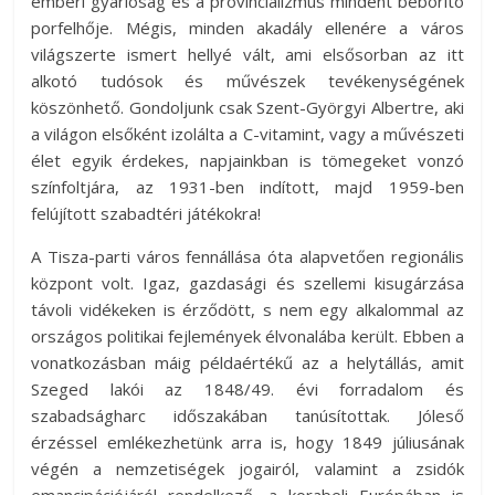
emberi gyarlóság és a provincializmus mindent beborító
porfelhője. Mégis, minden akadály ellenére a város
világszerte ismert hellyé vált, ami elsősorban az itt
alkotó tudósok és művészek tevékenységének
köszönhető. Gondoljunk csak Szent-Györgyi Albertre, aki
a világon elsőként izolálta a C-vitamint, vagy a művészeti
élet egyik érdekes, napjainkban is tömegeket vonzó
színfoltjára, az 1931-ben indított, majd 1959-ben
felújított szabadtéri játékokra!
A Tisza-parti város fennállása óta alapvetően regionális
központ volt. Igaz, gazdasági és szellemi kisugárzása
távoli vidékeken is érződött, s nem egy alkalommal az
országos politikai fejlemények élvonalába került. Ebben a
vonatkozásban máig példaértékű az a helytállás, amit
Szeged lakói az 1848/49. évi forradalom és
szabadságharc időszakában tanúsítottak. Jóleső
érzéssel emlékezhetünk arra is, hogy 1849 júliusának
végén a nemzetiségek jogairól, valamint a zsidók
emancipációjáról rendelkező, a korabeli Európában is