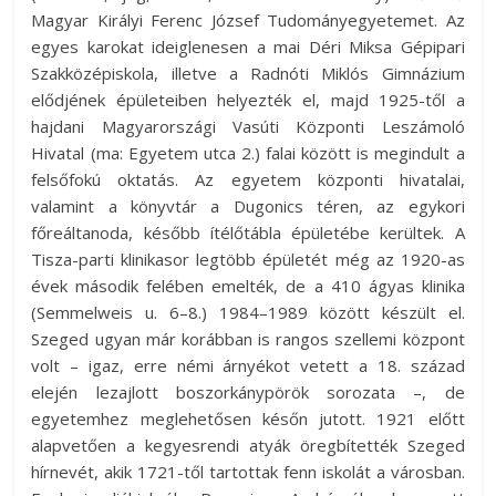
Magyar Királyi Ferenc József Tudományegyetemet. Az
egyes karokat ideiglenesen a mai Déri Miksa Gépipari
Szakközépiskola, illetve a Radnóti Miklós Gimnázium
elődjének épületeiben helyezték el, majd 1925-től a
hajdani Magyarországi Vasúti Központi Leszámoló
Hivatal (ma: Egyetem utca 2.) falai között is megindult a
felsőfokú oktatás. Az egyetem központi hivatalai,
valamint a könyvtár a Dugonics téren, az egykori
főreáltanoda, később ítélőtábla épületébe kerültek. A
Tisza-parti klinikasor legtöbb épületét még az 1920-as
évek második felében emelték, de a 410 ágyas klinika
(Semmelweis u. 6–8.) 1984–1989 között készült el.
Szeged ugyan már korábban is rangos szellemi központ
volt – igaz, erre némi árnyékot vetett a 18. század
elején lezajlott boszorkánypörök sorozata –, de
egyetemhez meglehetősen későn jutott. 1921 előtt
alapvetően a kegyesrendi atyák öregbítették Szeged
hírnevét, akik 1721-től tartottak fenn iskolát a városban.