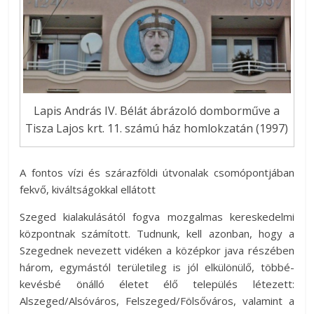
Lapis András IV. Bélát ábrázoló domborműve a
Tisza Lajos krt. 11. számú ház homlokzatán (1997)
A fontos vízi és szárazföldi útvonalak csomópontjában
fekvő, kiváltságokkal ellátott
Szeged kialakulásától fogva mozgalmas kereskedelmi
központnak számított. Tudnunk, kell azonban, hogy a
Szegednek nevezett vidéken a középkor java részében
három, egymástól területileg is jól elkülönülő, többé-
kevésbé önálló életet élő település létezett:
Alszeged/Alsóváros, Felszeged/Fölsőváros, valamint a