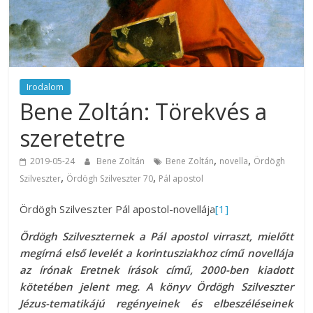
Irodalom
Bene Zoltán: Törekvés a
szeretetre
,
,
2019-05-24
Bene Zoltán
Bene Zoltán
novella
Ördögh
,
,
Szilveszter
Ördögh Szilveszter 70
Pál apostol
Ördögh Szilveszter Pál apostol-novellája
[1]
Ördögh Szilveszternek a Pál apostol virraszt, mielőtt
megírná első levelét a korintusziakhoz című novellája
az írónak Eretnek írások című, 2000-ben kiadott
kötetében jelent meg. A könyv Ördögh Szilveszter
Jézus-tematikájú regényeinek és elbeszéléseinek