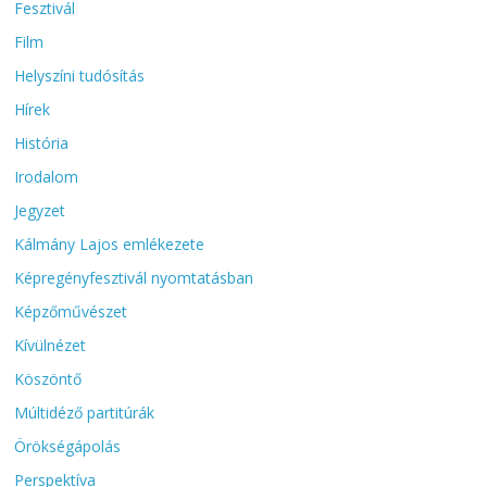
Fesztivál
Film
Helyszíni tudósítás
Hírek
História
Irodalom
Jegyzet
Kálmány Lajos emlékezete
Képregényfesztivál nyomtatásban
Képzőművészet
Kívülnézet
Köszöntő
Múltidéző partitúrák
Örökségápolás
Perspektíva