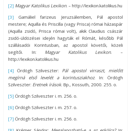
[2]
Magyar Katolikus Lexikon
. – http://lexikon.katolikus.hu
[3]
Gamáliel farizeus Jeruzsálemben, Pál apostol
mestere; Aquilla és Priscilla (vagy Prisca) római házaspár
(Aquilla zsidó, Prisca római volt), akik Claudius császár
zsidó-üldözései idején hagyták el Rómát, később Pál
szállásadói Korintusban, az apostol követői, közeli
segítői. In:
Magyar Katolikus Lexikon
. –
http://lexikon.katolikus.hu
[4]
Ördögh Szilveszter:
Pál apostol virraszt, mielőtt
megírná első levelét a korintusziakhoz
. In: Ördögh
Szilveszter:
Eretnek írások
. Bp., Kossuth, 2000. 255. o.
[5]
Ördögh Szilveszter i. m. 256. o.
[6]
Ördögh Szilveszter i. m. 257. o.
[7]
Ördögh Szilveszter i. m. 256. o.
[8]
Krémer Sándor:
Megalapozható-e a az erkölcs?
In: