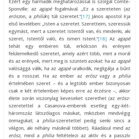
Ezért egy harmadik meghatározással is szolgál Comte-
Sponville: az
agapé
fogalmával. „Ez a szereteten (az
erósz
on, a
philiá
n) túli szeretet.”
[17]
János apostol írja
első levelében: „Isten a szeretet. Szeretteim, szeressük
egymást, mert a szeretet Istentől van, és mindenki, aki
szeret, Istentől való, és ismeri Istent.”
[18]
Az
agapé
tehát egy emberen túli, erkölcsön és erényen
felülemelkedő szeretet, amely azért több, mint a morál
és az erények, mert meg is szünteti azokat: ha az
agapé
valósággá válik, ha az
agapé
uralkodik, negligálja a bűnt
és a rosszat. Ha az ember az
erósz
vagy a
philia
értelmében szeret – és a legtöbb ember bizonyosan
csak e két értelemben képes erre az érzésre –, akkor
élete során viszonylag keveseket szerethet (az
erósz
-
szeretettel a Casanova-emberek esetleg egy-két-
háromszáz látszólagos másikat, miközben mindvégig
önmagukat; a
philia
-szeretettel pedig senki sincs a
világon, aki néhány másiknál többet). Ráadásul mind az
erósz
, mind a
philia
feltételezi az aktív és a passzív