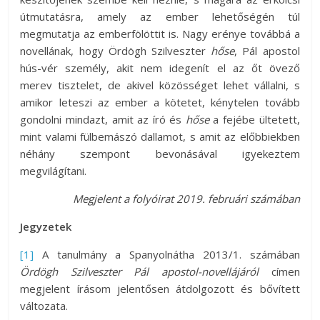
útmutatásra, amely az ember lehetőségén túl
megmutatja az emberfölöttit is. Nagy erénye továbbá a
novellának, hogy Ördögh Szilveszter
hőse
, Pál apostol
hús-vér személy, akit nem idegenít el az őt övező
merev tisztelet, de akivel közösséget lehet vállalni, s
amikor leteszi az ember a kötetet, kénytelen tovább
gondolni mindazt, amit az író és
hőse
a fejébe ültetett,
mint valami fülbemászó dallamot, s amit az előbbiekben
néhány szempont bevonásával igyekeztem
megvilágítani.
Megjelent a folyóirat 2019. februári számában
Jegyzetek
[1]
A tanulmány a Spanyolnátha 2013/1. számában
Ördögh Szilveszter Pál apostol-novellájáról
címen
megjelent írásom jelentősen átdolgozott és bővített
változata.