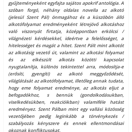
gyűjteményeként egyfajta sajátos apokrif antológia. A
szóban forgó, néhány oldalas novella az alkotó
(jelesül Szent Pál) önmagához és a küszöbön álló
alkotófolyamat eredményeként létrejövő alkotáshoz
való viszonyát firtatja, középpontban erkölcsi /
világnézeti kérdésekkel, ideértve a felelősséget, a
hitelességet és magát a hitet. Szent Pált mint alkotót
az alkotásig vezető út, valamint az alkotási folyamat
és az elkészült alkotás közötti kapcsolat
nyugtalanítja, különös tekintettel arra, módosítja-e
(erősíti, gyengíti) az alkotó meggyőződését,
világlátását az alkotófolyamat, illetőleg annak tudata,
hogy eme folyamat eredménye, az alkotás eljut a
befogadókhoz, s bennük (gondolkodásukban,
viselkedésükben, reakcióikban) valamiféle hatást
eredményez. Szent Pálban mint egy vallási közösség
vezetőjében pedig leginkább a törvénykezés /
szabályozás kényszere és ennek ellentmondásai
okoznak konfliktusokat.