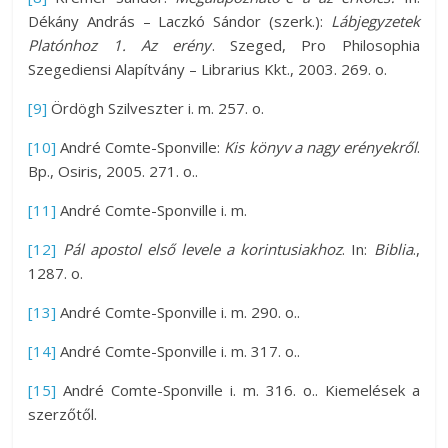
Dékány András – Laczkó Sándor (szerk.):
Lábjegyzetek
Platónhoz 1. Az erény
. Szeged, Pro Philosophia
Szegediensi Alapítvány – Librarius Kkt., 2003. 269. o.
[9]
Ördögh Szilveszter i. m. 257. o.
[10]
André Comte-Sponville:
Kis könyv a nagy erényekről
.
Bp., Osiris, 2005. 271. o..
[11]
André Comte-Sponville i. m.
[12]
Pál apostol első levele a korintusiakhoz
. In:
Biblia
.,
1287. o.
[13]
André Comte-Sponville i. m. 290. o..
[14]
André Comte-Sponville i. m. 317. o..
[15]
André Comte-Sponville i. m. 316. o.. Kiemelések a
szerzőtől.