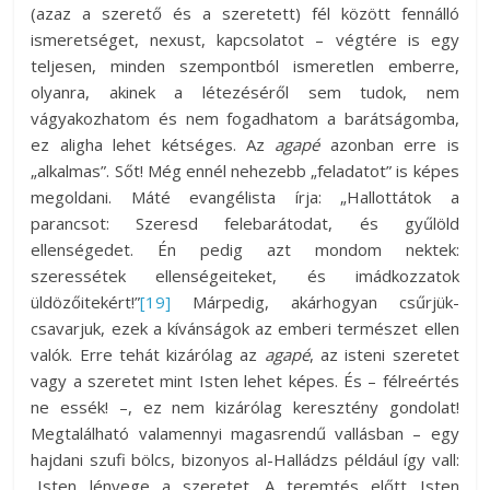
(azaz a szerető és a szeretett) fél között fennálló
ismeretséget, nexust, kapcsolatot – végtére is egy
teljesen, minden szempontból ismeretlen emberre,
olyanra, akinek a létezéséről sem tudok, nem
vágyakozhatom és nem fogadhatom a barátságomba,
ez aligha lehet kétséges. Az
agapé
azonban erre is
„alkalmas”. Sőt! Még ennél nehezebb „feladatot” is képes
megoldani. Máté evangélista írja: „Hallottátok a
parancsot: Szeresd felebarátodat, és gyűlöld
ellenségedet. Én pedig azt mondom nektek:
szeressétek ellenségeiteket, és imádkozzatok
üldözőitekért!”
[19]
Márpedig, akárhogyan csűrjük-
csavarjuk, ezek a kívánságok az emberi természet ellen
valók. Erre tehát kizárólag az
agapé
, az isteni szeretet
vagy a szeretet mint Isten lehet képes. És – félreértés
ne essék! –, ez nem kizárólag keresztény gondolat!
Megtalálható valamennyi magasrendű vallásban – egy
hajdani szufi bölcs, bizonyos al-Halládzs például így vall:
„Isten lényege a szeretet. A teremtés előtt Isten