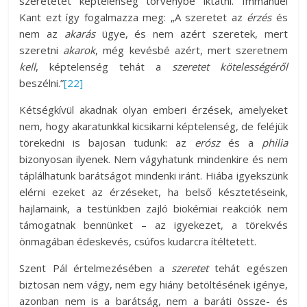
szeretetet képtelenség törvénybe iktatni. Immanuel
Kant ezt így fogalmazza meg: „A szeretet az
érzés
és
nem az
akarás
ügye, és nem azért szeretek, mert
szeretni
akarok
, még kevésbé azért, mert szeretnem
kell
, képtelenség tehát a
szeretet kötelességéről
beszélni.”
[22]
Kétségkívül akadnak olyan emberi érzések, amelyeket
nem, hogy akaratunkkal kicsikarni képtelenség, de feléjük
törekedni is bajosan tudunk: az
erósz
és a
philia
bizonyosan ilyenek. Nem vágyhatunk mindenkire és nem
táplálhatunk barátságot mindenki iránt. Hiába igyekszünk
elérni ezeket az érzéseket, ha belső késztetéseink,
hajlamaink, a testünkben zajló biokémiai reakciók nem
támogatnak bennünket – az igyekezet, a törekvés
önmagában édeskevés, csúfos kudarcra ítéltetett.
Szent Pál értelmezésében a
szeretet
tehát egészen
biztosan nem vágy, nem egy hiány betöltésének igénye,
azonban nem is a barátság, nem a baráti össze- és