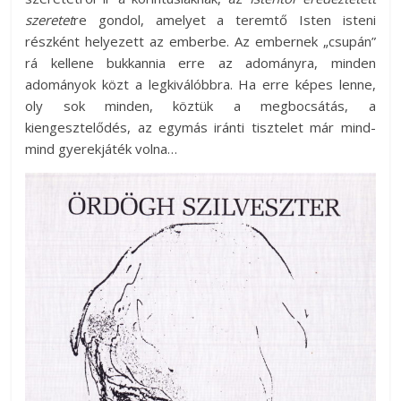
szeretet
re gondol, amelyet a teremtő Isten isteni
részként helyezett az emberbe. Az embernek „csupán”
rá kellene bukkannia erre az adományra, minden
adományok közt a legkiválóbbra. Ha erre képes lenne,
oly sok minden, köztük a megbocsátás, a
kiengesztelődés, az egymás iránti tisztelet már mind-
mind gyerekjáték volna…