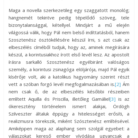
Maga a novella szerkezetileg egy szaggatott monológ;
hangnemét tekintve pedig tépelődő szöveg, tele
bizonytalansággal, kétellyel. Mindjárt a mű elején
világossá válik, hogy Pál nem belső indíttatásból, hanem
Szosztenész ösztökélésére készül írni, s azt csak az
elbeszélés címéből tudjuk, hogy az, aminek megírására
készül, a korintusiakhoz írott első levél lesz. Az apostolt
írásra sarkalló Szosztenész egyébiránt valóságos
személy, a korintusi zsinagóga elöljárója, majd Pál egyik
kísérője volt, aki a katolikus hagyomány szerint részt
vett a szóban forgó levél megfogalmazásában is.
[2]
Ám
nem csak ő, de az elbeszélés későbbi részeiben
említett Aquilla és Priscilla, illetőleg Gamáliel
[3]
is az
ókeresztény történelem ismert alakjai, Ördögh
Szilveszter általuk éppúgy a hitelességet erősíti, a
realizmusra törekszik, miként Szósztenész említésével.
Amiképpen maga az alaphang sem szolgál egyebet: a
válaszokat kereső ember vívódása ugyancsak a