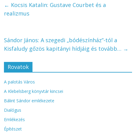
←
Kocsis Katalin: Gustave Courbet és a
realizmus
Sándor János: A szegedi „bódészínház”-tól a
Kisfaludy gőzös kapitányi hídjáig és tovább…
→
Rovatok
A palotás Város
A Klebelsberg könyvtár kincsei
Bálint Sándor emlékezete
Dialógus
Emlékezés
Építészet