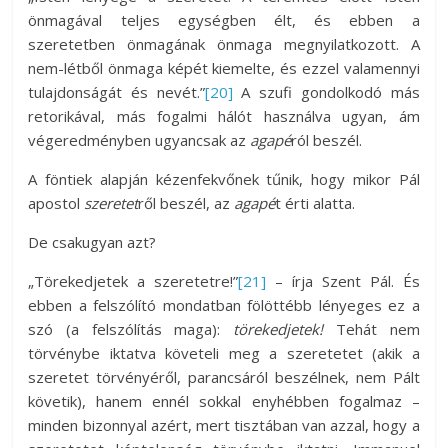
önmagával teljes egységben élt, és ebben a
szeretetben önmagának önmaga megnyilatkozott. A
nem-létből önmaga képét kiemelte, és ezzel valamennyi
tulajdonságát és nevét.”
[20]
A szufi gondolkodó más
retorikával, más fogalmi hálót használva ugyan, ám
végeredményben ugyancsak az
agapé
ról beszél.
A föntiek alapján kézenfekvőnek tűnik, hogy mikor Pál
apostol
szeretet
ről beszél, az
agapé
t érti alatta.
De csakugyan azt?
„Törekedjetek a szeretetre!”
[21]
– írja Szent Pál. És
ebben a felszólító mondatban fölöttébb lényeges ez a
szó (a felszólítás maga):
törekedjetek!
Tehát nem
törvénybe iktatva követeli meg a szeretetet (akik a
szeretet törvényéről, parancsáról beszélnek, nem Pált
követik), hanem ennél sokkal enyhébben fogalmaz –
minden bizonnyal azért, mert tisztában van azzal, hogy a