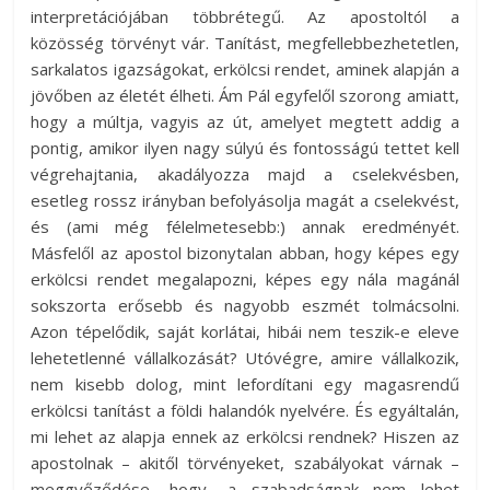
interpretációjában többrétegű. Az apostoltól a
közösség törvényt vár. Tanítást, megfellebbezhetetlen,
sarkalatos igazságokat, erkölcsi rendet, aminek alapján a
jövőben az életét élheti. Ám Pál egyfelől szorong amiatt,
hogy a múltja, vagyis az út, amelyet megtett addig a
pontig, amikor ilyen nagy súlyú és fontosságú tettet kell
végrehajtania, akadályozza majd a cselekvésben,
esetleg rossz irányban befolyásolja magát a cselekvést,
és (ami még félelmetesebb:) annak eredményét.
Másfelől az apostol bizonytalan abban, hogy képes egy
erkölcsi rendet megalapozni, képes egy nála magánál
sokszorta erősebb és nagyobb eszmét tolmácsolni.
Azon tépelődik, saját korlátai, hibái nem teszik-e eleve
lehetetlenné vállalkozását? Utóvégre, amire vállalkozik,
nem kisebb dolog, mint lefordítani egy magasrendű
erkölcsi tanítást a földi halandók nyelvére. És egyáltalán,
mi lehet az alapja ennek az erkölcsi rendnek? Hiszen az
apostolnak – akitől törvényeket, szabályokat várnak –
meggyőződése, hogy „a szabadságnak nem lehet