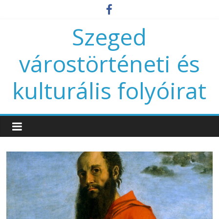
Szeged
várostörténeti és
kulturális folyóirat