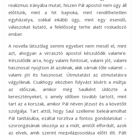
realizmus irányába mutat, hiszen Pál apostol nem úgy áll
előttünk, mint a hit bajnoka, mint rendíthetetlen
egyházatya, sokkal inkább úgy, mint egy esendő,
válaszokat kutató, a felelősség terhe alatt roskadozó
ember.
A novella látszólag semmi egyebet nem mesél el, mint
azt, ahogyan a virrasztó apostol készülődik valamire.
Készülődik arra, hogy valami fontosat, valami jót, valami
hasznosat nyújtson át azoknak, akik várnak tőle valamit –
valami jót és hasznosat. Útmutatást az útmutatásra
vágyóknak. Csakhogy eközben folyvást kísérti a múltja:
az időszak, amikor még Saulként üldözte a
keresztényeket, s amely időben tovább tartott, mint
tart az a korszak, amikor Pál néven Jézust és a követőit
szolgálja. Tart attól, hogy Saul szelleme beleáramolhat
Pál tanításába, ezáltal torzítva a fontos gondolatokat –
szorongásának okozója az a múlt, amitől elfordult, azok
az elvek, amik szerint megvilágosodása előtt élt. Pált