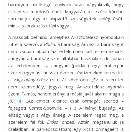
bármilyen minőségű ennivaló után vágyakozik, hogy
csillapítsa mardosó éhét. Magyarán az
erósz
körébe
sorolhatjuk úgy az alapvető szükségletek kielégítését,
mint a szórakozás utáni vágyat.
A második definíció, amelyhez Arisztotelész nyomdokain
jut el a szerző, a
Philia
, a barátság. Ám ezt a barátságot
nem csupán abban az értelemben kell értelmeznünk,
ahogyan a barátság szót általában használjuk, de abban
az értelemben is, ahogyan (például) egy emberpár
szereti egymást hosszú éveken, évtizedeken keresztül,
a
vágy-hiány-erósz
csitultát követően. „Ez a szeretet
nem szenvedély, jegyzi meg Arisztotelész nyomán
Szent Tamás, hanem erény: a másik javát akarni: maga a
jó.”
[14]
„Az ember eleinte csak önmagát szereti –
fejtegeti Comte-Sponville – (…) A hiány: bujaság. Az
éhség vágy; a vágy éhség. A szerelem ragad meg, a
szerelem fal föl.
Erósz
: önzés. Aztán megtanuljuk (a
családban, a párkapcsolatban) egy kicsit önmagáért is