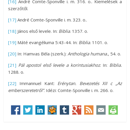
[16]
André Comte-Sponville i. m. 316. o.. Kiemelések a
szerzőtől.
[17]
André Comte-Sponville i. m. 323. o..
[18]
János első levele. In:
Biblia
. 1357. o.
[19]
Máté evangéliuma 5:43-44. In:
Biblia
. 1101. o.
[20]
In: Hamvas Béla (szerk.):
Anthologia humana.
, 54. o.
[21]
Pál apostol első levele a korintusiakhoz
. In:
Biblia.
1288. o.
[22]
Immannuel Kant:
Erénytan. Bevezetés XII c „Az
emberszeretetről”
. Idézi: Comte-Sponville i. m. 266. o.