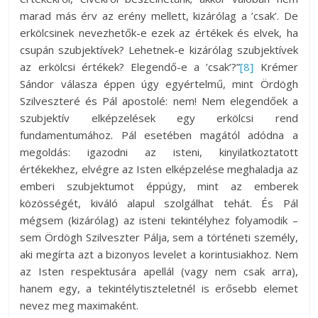
marad más érv az erény mellett, kizárólag a ’csak’. De
erkölcsinek nevezhetők-e ezek az értékek és elvek, ha
csupán szubjektívek? Lehetnek-e kizárólag szubjektívek
az erkölcsi értékek? Elegendő-e a ’csak’?”
[8]
Krémer
Sándor válasza éppen úgy egyértelmű, mint Ördögh
Szilveszteré és Pál apostolé: nem! Nem elegendőek a
szubjektív elképzelések egy erkölcsi rend
fundamentumához. Pál esetében magától adódna a
megoldás: igazodni az isteni, kinyilatkoztatott
értékekhez, elvégre az Isten elképzelése meghaladja az
emberi szubjektumot éppúgy, mint az emberek
közösségét, kiváló alapul szolgálhat tehát. És Pál
mégsem (kizárólag) az isteni tekintélyhez folyamodik –
sem Ördögh Szilveszter Pálja, sem a történeti személy,
aki megírta azt a bizonyos levelet a korintusiakhoz. Nem
az Isten respektusára apellál (vagy nem csak arra),
hanem egy, a tekintélytiszteletnél is erősebb elemet
nevez meg maximaként.