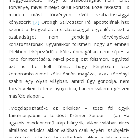
törvénye, mivel mihelyt kerül: korlátok közé rekeszti – s
minden mást törvényen kívüli szabadossággá
kényszerít.”
[7]
Ördögh Szilveszter Pál apostolának hite
szerint a Megváltás a szabadsággal egyenlő, s ezt a
szabadságot nem gondolja törvényekkel
korlátozhatónak, ugyanakkor fölismeri, hogy az emberi
lélekben leképeződő erkölcs önmagában nem képes a
rend fenntartására. Mivel pedig ezt fölismeri, egyúttal
azt is be kell látnia, hogy kénytelen lesz
kompromisszumot kötni önnön magával, azaz törvényt
szabni egy olyan világban, amiről úgy gondolja, nem
törvényeken kellene nyugodnia, hanem valami egészen
másféle alapon…
„Megalapozható-e az erkölcs? – teszi föl egyik
tanulmányában a kérdést Krémer Sándor – (…) Ha
ugyanis mindennemű alap hiányzik, akkor valóban nincs
általános erkölcs; akkor valóban csak egyéni, szubjektív
értékekről, elvekről beszélhetünk; akkor valóban nem