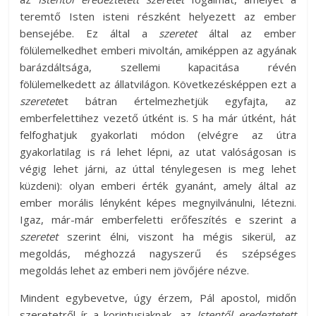
teremtő Isten isteni részként helyezett az ember
bensejébe. Ez által a
szeretet
által az ember
fölülemelkedhet emberi mivoltán, amiképpen az agyának
barázdáltsága, szellemi kapacitása révén
fölülemelkedett az állatvilágon. Következésképpen ezt a
szeretet
et bátran értelmezhetjük egyfajta, az
emberfelettihez vezető útként is. S ha már útként, hát
felfoghatjuk gyakorlati módon (elvégre az útra
gyakorlatilag is rá lehet lépni, az utat valóságosan is
végig lehet járni, az úttal ténylegesen is meg lehet
küzdeni): olyan emberi érték gyanánt, amely által az
ember morális lényként képes megnyilvánulni, létezni.
Igaz, már-már emberfeletti erőfeszítés e szerint a
szeretet
szerint élni, viszont ha mégis sikerül, az
megoldás, méghozzá nagyszerű és szépséges
megoldás lehet az emberi nem jövőjére nézve.
Mindent egybevetve, úgy érzem, Pál apostol, midőn
szeretetről ír a korintusiaknak, az
Istentől eredeztetett