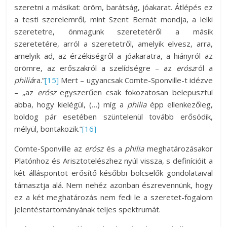
szeretni a másikat: öröm, barátság, jóakarat. Átlépés ez
a testi szerelemről, mint Szent Bernát mondja, a lelki
szeretetre, önmagunk szeretetéről a másik
szeretetére, arról a szeretetről, amelyik elvesz, arra,
amelyik ad, az érzékiségről a jóakaratra, a hiányról az
örömre, az erőszakról a szelídségre – az
erósz
ról a
philiá
ra.”
[15]
Mert – ugyancsak Comte-Sponville-t idézve
– „az
erósz
egyszerűen csak fokozatosan belepusztul
abba, hogy kielégül, (…) míg a
philia
épp ellenkezőleg,
boldog pár esetében szüntelenül tovább erősödik,
mélyül, bontakozik.”
[16]
Comte-Sponville az
erósz
és a
philia
meghatározásakor
Platónhoz és Arisztotelészhez nyúl vissza, s definícióit a
két álláspontot erősítő későbbi bölcselők gondolataival
támasztja alá. Nem nehéz azonban észrevennünk, hogy
ez a két meghatározás nem fedi le a szeretet-fogalom
jelentéstartományának teljes spektrumát.