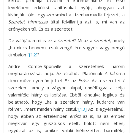
kettőt próbálja ötvözni a korintusiakhoz írt első
levelében: erkölcsi tanításokat nyújt, ahogyan azt
kívánják tőle, egyszersmind a tizenharmadik fejezet, a
Szeretet himnusza
által felvillantja azt is, mi van az
erényeken túl. És ez a szeretet.
De valójában mi is ez a
szeretet
? Mi az a
szeretet
, amely
„ha nincs bennem, csak zengő érc vagyok vagy pengő
cimbalom”
[12]
?
André Comte-Sponville a szeretetnek három
meghatározását adja. Az elsőhöz Platónnak
A lakoma
című műve nyomán jut el. Ez az
Erósz
. Az a szeretet /
szerelem, amely a vágyon alapul, ennélfogva a célja
valamiféle hiány csillapítása. Ebből kiindulva logikus és
belátható, hogy „ha a szerelem hiány, kudarcra van
ítélve”, „mert minden hiány csitul.”
[13]
Az is egyértelmű,
hogy ebben az értelemben
erósz
az is, ha az ember
megkíván egy gusztusos ételt, holott nem éhes,
egyúttal az is, amikor valaki kiéhezetten bármiféle,