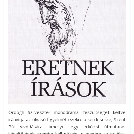
Ördögh Szilveszter monodrámai feszültséget keltve
irányítja az olvasó figyelmét ezekre a kérdésekre, Szent
Pál vívódására, amellyel egy erkölcsi útmutatás
készítőjének szembe kell néznie, s magára az erkölcsi