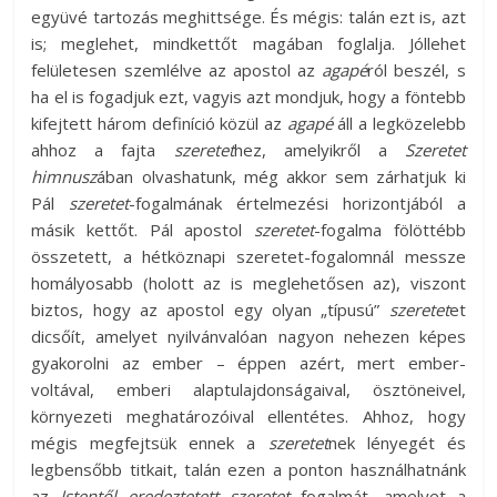
együvé tartozás meghittsége. És mégis: talán ezt is, azt
is; meglehet, mindkettőt magában foglalja. Jóllehet
felületesen szemlélve az apostol az
agapé
ról beszél, s
ha el is fogadjuk ezt, vagyis azt mondjuk, hogy a föntebb
kifejtett három definíció közül az
agapé
áll a legközelebb
ahhoz a fajta
szeretet
hez, amelyikről a
Szeretet
himnusz
ában olvashatunk, még akkor sem zárhatjuk ki
Pál
szeretet
-fogalmának értelmezési horizontjából a
másik kettőt. Pál apostol
szeretet
-fogalma fölöttébb
összetett, a hétköznapi szeretet-fogalomnál messze
homályosabb (holott az is meglehetősen az), viszont
biztos, hogy az apostol egy olyan „típusú”
szeretet
et
dicsőít, amelyet nyilvánvalóan nagyon nehezen képes
gyakorolni az ember – éppen azért, mert ember-
voltával, emberi alaptulajdonságaival, ösztöneivel,
környezeti meghatározóival ellentétes. Ahhoz, hogy
mégis megfejtsük ennek a
szeretet
nek lényegét és
legbensőbb titkait, talán ezen a ponton használhatnánk
az
Istentől eredeztetett szeretet
fogalmát, amelyet a