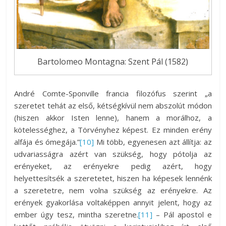
Bartolomeo Montagna: Szent Pál (1582)
André Comte-Sponville francia filozófus szerint „a
szeretet tehát az első, kétségkívül nem abszolút módon
(hiszen akkor Isten lenne), hanem a morálhoz, a
kötelességhez, a Törvényhez képest. Ez minden erény
alfája és ómegája.”
[10]
Mi több, egyenesen azt állítja: az
udvariasságra azért van szükség, hogy pótolja az
erényeket, az erényekre pedig azért, hogy
helyettesítsék a szeretetet, hiszen ha képesek lennénk
a szeretetre, nem volna szükség az erényekre. Az
erények gyakorlása voltaképpen annyit jelent, hogy az
ember úgy tesz, mintha szeretne.
[11]
– Pál apostol e