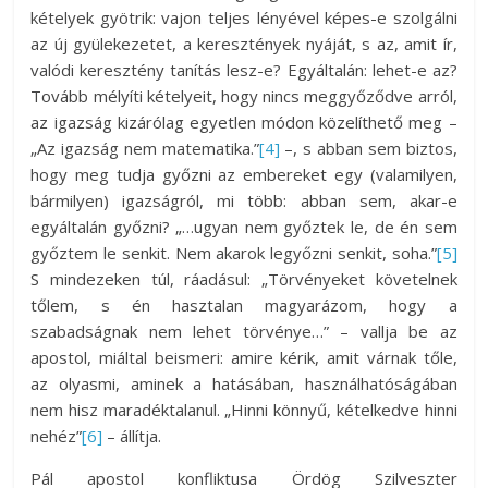
kételyek gyötrik: vajon teljes lényével képes-e szolgálni
az új gyülekezetet, a keresztények nyáját, s az, amit ír,
valódi keresztény tanítás lesz-e? Egyáltalán: lehet-e az?
Tovább mélyíti kételyeit, hogy nincs meggyőződve arról,
az igazság kizárólag egyetlen módon közelíthető meg –
„Az igazság nem matematika.”
[4]
–, s abban sem biztos,
hogy meg tudja győzni az embereket egy (valamilyen,
bármilyen) igazságról, mi több: abban sem, akar-e
egyáltalán győzni? „…ugyan nem győztek le, de én sem
győztem le senkit. Nem akarok legyőzni senkit, soha.”
[5]
S mindezeken túl, ráadásul: „Törvényeket követelnek
tőlem, s én hasztalan magyarázom, hogy a
szabadságnak nem lehet törvénye…” – vallja be az
apostol, miáltal beismeri: amire kérik, amit várnak tőle,
az olyasmi, aminek a hatásában, használhatóságában
nem hisz maradéktalanul. „Hinni könnyű, kételkedve hinni
nehéz”
[6]
­– állítja.
Pál apostol konfliktusa Ördög Szilveszter