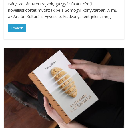
Bátyi Zoltán Krétarajzok, gázgyár falára című
novelláskötetét mutatták be a Somogyi-könyvtárban. A mű
az Areión Kulturális Egyesület kiadványaként jelent meg.
Tovább