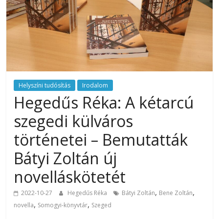
Helyszíni tudósítás
Irodalom
Hegedűs Réka: A kétarcú
szegedi külváros
történetei – Bemutatták
Bátyi Zoltán új
novelláskötetét
,
,
2022-10-27
Hegedűs Réka
Bátyi Zoltán
Bene Zoltán
,
,
novella
Somogyi-könyvtár
Szeged