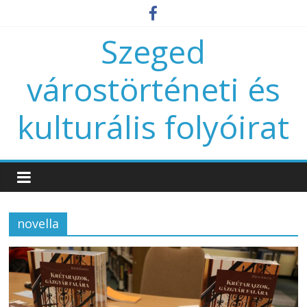
Szeged
várostörténeti és
kulturális folyóirat
novella