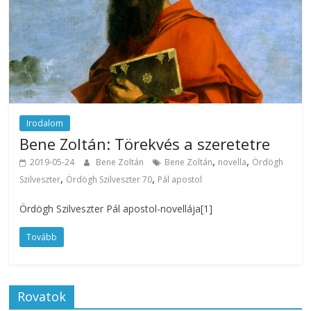
Irodalom
Bene Zoltán: Törekvés a szeretetre
,
,
2019-05-24
Bene Zoltán
Bene Zoltán
novella
Ördögh
,
,
Szilveszter
Ördögh Szilveszter 70
Pál apostol
Ördögh Szilveszter Pál apostol-novellája[1]
Tovább
Rovatok