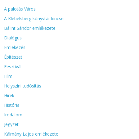
A palotás Város
A Klebelsberg könyvtár kincsei
Bálint Sándor emlékezete
Dialógus
Emlékezés
Építészet
Fesztivál
Film
Helyszíni tudósítás
Hírek
História
Irodalom
Jegyzet
Kálmány Lajos emlékezete