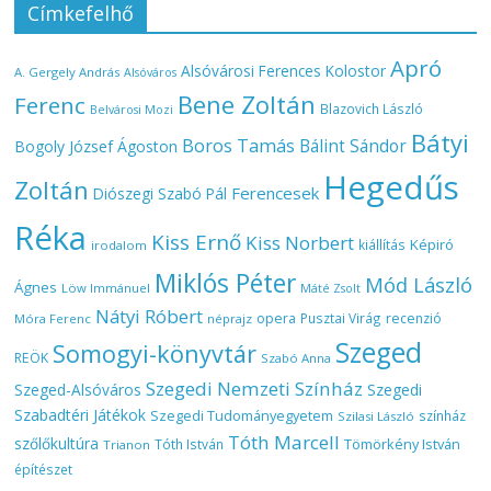
Címkefelhő
Apró
Alsóvárosi Ferences Kolostor
A. Gergely András
Alsóváros
Bene Zoltán
Ferenc
Blazovich László
Belvárosi Mozi
Bátyi
Boros Tamás
Bálint Sándor
Bogoly József Ágoston
Hegedűs
Zoltán
Ferencesek
Diószegi Szabó Pál
Réka
Kiss Ernő
Kiss Norbert
Képiró
kiállítás
irodalom
Miklós Péter
Mód László
Ágnes
Löw Immánuel
Máté Zsolt
Nátyi Róbert
opera
Pusztai Virág
recenzió
Móra Ferenc
néprajz
Szeged
Somogyi-könyvtár
REÖK
Szabó Anna
Szegedi Nemzeti Színház
Szeged-Alsóváros
Szegedi
Szabadtéri Játékok
Szegedi Tudományegyetem
színház
Szilasi László
Tóth Marcell
szőlőkultúra
Tömörkény István
Tóth István
Trianon
építészet