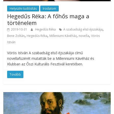
Helyszíni tudósítás
Irodalom
Hegedűs Réka: A főhős maga a
történelem
,
2019-10-31
Hegedűs Réka
A szabadság első éjszakája
,
,
,
,
Bene Zoltán
Hegedűs Réka
Milleniumi Kávéház
novella
Vörös
István
Vörös István A szabadság első éjszakája című
novellafüzérét mutatták be a Millenniumi Kávéház és
Klubban az Őszi Kulturális Fesztivál keretében.
Tovább