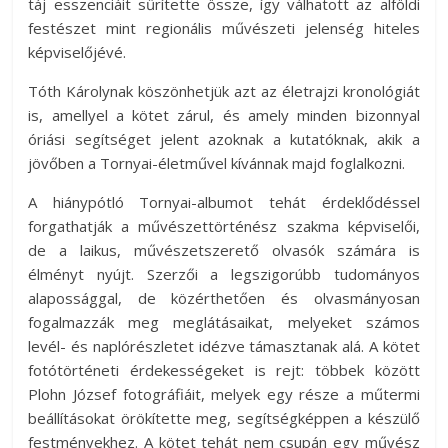
táj esszenciáit sűrítette össze, így válhatott az alföldi
festészet mint regionális művészeti jelenség hiteles
képviselőjévé.
Tóth Károlynak köszönhetjük azt az életrajzi kronológiát
is, amellyel a kötet zárul, és amely minden bizonnyal
óriási segítséget jelent azoknak a kutatóknak, akik a
jövőben a Tornyai-életművel kívánnak majd foglalkozni.
A hiánypótló Tornyai-albumot tehát érdeklődéssel
forgathatják a művészettörténész szakma képviselői,
de a laikus, művészetszerető olvasók számára is
élményt nyújt. Szerzői a legszigorúbb tudományos
alapossággal, de közérthetően és olvasmányosan
fogalmazzák meg meglátásaikat, melyeket számos
levél- és naplórészletet idézve támasztanak alá. A kötet
fotótörténeti érdekességeket is rejt: többek között
Plohn József fotográfiáit, melyek egy része a műtermi
beállításokat örökítette meg, segítségképpen a készülő
festményekhez. A kötet tehát nem csupán egy művész