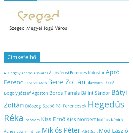
Címkefelhő
Apró
Alsóvárosi Ferences Kolostor
A. Gergely András
Alsóváros
Bene Zoltán
Ferenc
Blazovich László
Belvárosi Mozi
Bátyi
Boros Tamás
Bálint Sándor
Bogoly József Ágoston
Hegedűs
Zoltán
Ferencesek
Diószegi Szabó Pál
Réka
Kiss Ernő
Kiss Norbert
Képiró
kiállítás
irodalom
Miklós Péter
Mód László
Ágnes
Löw Immánuel
Máté Zsolt