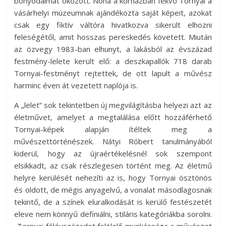
bonyodalmat okozott. Noha a kórházban fekvő Tornyai a
vásárhelyi múzeumnak ajándékozta saját képeit, azokat
csak egy fiktív váltóra hivatkozva sikerült elhozni
feleségétől, amit hosszas pereskedés követett. Miután
az özvegy 1983-ban elhunyt, a lakásból az évszázad
festmény-lelete került elő: a deszkapallók 718 darab
Tornyai-festményt rejtettek, de ott lapult a művész
harminc éven át vezetett naplója is.
A „lelet” sok tekintetben új megvilágításba helyezi azt az
életművet, amelyet a megtalálása előtt hozzáférhető
Tornyai-képek alapján ítéltek meg a
művészettörténészek. Nátyi Róbert tanulmányából
kiderül, hogy az újraértékelésnél sok szempont
elsikkadt, az csak részlegesen történt meg. Az életmű
helyre kerülését nehezíti az is, hogy Tornyai ösztönös
és oldott, de mégis anyagelvű, a vonalat másodlagosnak
tekintő, de a színek eluralkodását is kerülő festészetét
eleve nem könnyű definiálni, stiláris kategóriákba sorolni.