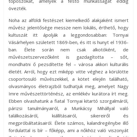
toposzokat, amelyek a festő munkásságát eddig
övezték.
Noha az alföldi festészet kiemelkedő alakjaként ismert
művész jelentősége messze nem lokális, érthető, hogy
kultuszát itt ápolják a leggondosabban: Tornyai
Vásárhelyen született 1869-ben, és itt is hunyt el 1936-
ban. Élete során nem csak alkotóként, de
művészetszervezőként is gazdagította – sőt,
mondhatni ő pezsdítette fel – városa akkori kulturális
életét. Arról, hogy ezt miképp vitte véghez a körülötte
csoportosuló művészekkel, a kötet elején található,
olvasmányos életrajzból tudhatjuk meg, amelyet Nagy
Imre művészettörténész, az emlékév kurátora írt meg.
Ebben olvashatunk a fiatal Tornyai kitartó szorgalmáról,
párizsi tanulmányairól, a Munkácsy Mihállyal való
találkozásáról, kiállításairól, sikereiről és
megpróbáltatásairól. Élete számos, kalandregénybe illő
fordulattal is bír – főképp, ami a nőkhöz való viszonyát