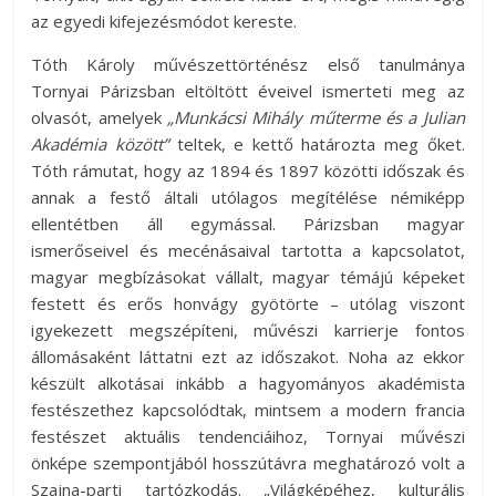
az egyedi kifejezésmódot kereste.
Tóth Károly művészettörténész első tanulmánya
Tornyai Párizsban eltöltött éveivel ismerteti meg az
olvasót, amelyek
„Munkácsi Mihály műterme és a Julian
Akadémia között”
teltek, e kettő határozta meg őket.
Tóth rámutat, hogy az 1894 és 1897 közötti időszak és
annak a festő általi utólagos megítélése némiképp
ellentétben áll egymással. Párizsban magyar
ismerőseivel és mecénásaival tartotta a kapcsolatot,
magyar megbízásokat vállalt, magyar témájú képeket
festett és erős honvágy gyötörte – utólag viszont
igyekezett megszépíteni, művészi karrierje fontos
állomásaként láttatni ezt az időszakot. Noha az ekkor
készült alkotásai inkább a hagyományos akadémista
festészethez kapcsolódtak, mintsem a modern francia
festészet aktuális tendenciáihoz, Tornyai művészi
önképe szempontjából hosszútávra meghatározó volt a
Szajna-parti tartózkodás. „Világképéhez, kulturális