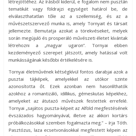
létrejöttéhez. Az írásból kiderül, e fogalom nem pusztán
tematikát vagy földrajzi egységet határol be, de
elválaszthatatlan tőle az a szellemiség, és az a
művészetszervező munka is, amely Tornyait és társait
jellemezte. Bemutatja azokat a törekvéseket, melyek
során megújuló és prosperáló művészeti életet kívántak
létrehozni a „magyar ugaron”. Tornyai ebben
kezdeményező szerepet játszott, amely hatással volt
munkásságának későbbi értékelésére is.
Tornyai életművének kétségkívül fontos darabjai azok a
pusztai tájképek, amelyekkel az utókor szinte
azonosította őt. Ezek azonban nem hasonlíthatók
azokhoz a romantizáló, idillikus, gémeskutas képekhez,
amelyeket az átutazó művészek festettek errefelé.
Tornyai „sajátos puszta-képeit az Alföld megfestésének
évszázados hagyományával, illetve az akkori kortárs
próbálkozásokkal szemben fogalmazta meg.” – írja Tóth.
Pasztózus, laza ecsetvonásokkal megfestett képein az