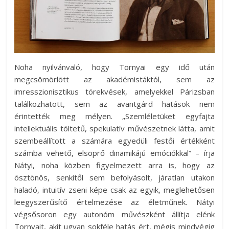
Noha nyilvánvaló, hogy Tornyai egy idő után
megcsömörlött az akadémistáktól, sem az
imresszionisztikus törekvések, amelyekkel Párizsban
találkozhatott, sem az avantgárd hatások nem
érintették meg mélyen. „Szemléletüket egyfajta
intellektuális töltetű, spekulatív művészetnek látta, amit
szembeállított a számára egyedüli festői értékként
számba vehető, elsöprő dinamikájú emóciókkal” – írja
Nátyi, noha közben figyelmezett arra is, hogy az
ösztönös, senkitől sem befolyásolt, járatlan utakon
haladó, intuitív zseni képe csak az egyik, meglehetősen
leegyszerűsítő értelmezése az életműnek. Nátyi
végsősoron egy autonóm művészként állítja elénk
Tornyait, akit ugyan sokféle hatás ért, mégis mindvégig