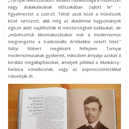
„Tornyai félévszázadot felölelő munkássága a művészet
nagy átalakulásának időszakában zajlott le” ­–
figyelmeztet a szerző. Tehát azok közé a művészek
közé tartozott, akik még az akadémiai hagyományok
égisze alatt sajátították el mesterségbeli tudásukat, de
„művészetük kibontakozásakor már a modernizmus
megrengette a tradicionális értékekbe vetett hitet.”
Nátyi Róbert megkísérli felfejteni Tornyai
modernizmusának gyökereit, miközben árnyalja azokat a
korábbi megállapításokat, amelyek például a Munkácsy-
hatásra vonatkoznak, vagy az expresszionistákkal
rokonítják őt.