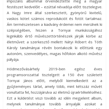
impozáns albummal örvendeztette meg a magyar
festészet kedvelőit – ezúttal névadója előtt tisztelegve.
A Nagy Imre által szerkesztett, gyönyörű kivitelű,
vaskos kötet számos reprodukciót és fotót tartalmaz.
Ám természetesen a kiadvány érdemei nem merülnek ki
szépségében, hiszen a Tornyai munkásságához
leginkább értő művészettörténészek járják körbe az
életművet: a szerkesztő mellett Nátyi Róbert és Tóth
Károly tanulmányai révén bontakozik ki előttünk egy
autonóm, szenvedélyes, magas hőfokon alkotó művész
pályája.
Hódmezővásárhely 2019-ben egész éves
programsorozattal tisztelgett a 150 éve született
Tornyai János előtt, melyből kiemelkedett az a
gyűjteményes tárlat, amely több, mint kétszáz művét
vonultatta fel, hozzájárulva az életmű újraértékeléséhez.
Ezt a küldetést viszi tovább az idén megjelent album,
melynek tanulmányai tovább árnyalják azokat a