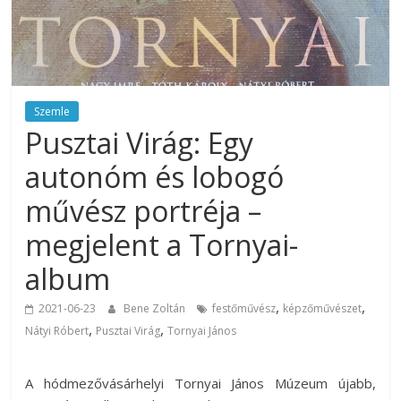
Szemle
Pusztai Virág: Egy
autonóm és lobogó
művész portréja –
megjelent a Tornyai-
album
,
,
2021-06-23
Bene Zoltán
festőművész
képzőművészet
,
,
Nátyi Róbert
Pusztai Virág
Tornyai János
A hódmezővásárhelyi Tornyai János Múzeum újabb,