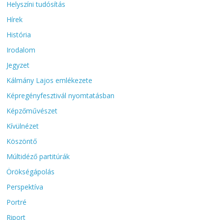
Helyszíni tudósítás
Hírek
História
Irodalom
Jegyzet
Kálmány Lajos emlékezete
Képregényfesztivál nyomtatásban
Képzőművészet
Kívülnézet
Köszöntő
Múltidéző partitúrák
Örökségápolás
Perspektíva
Portré
Riport