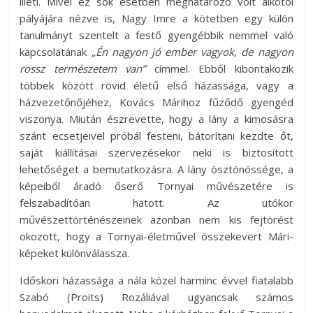
illeti. Mivel ez sok esetben meghatározó volt alkotói
pályájára nézve is, Nagy Imre a kötetben egy külön
tanulmányt szentelt a festő gyengébbik nemmel való
kapcsolatának
„Én nagyon jó ember vagyok, de nagyon
rossz természetem van”
címmel. Ebből kibontakozik
többek között rövid életű első házassága, vagy a
házvezetőnőjéhez, Kovács Márihoz fűződő gyengéd
viszonya. Miután észrevette, hogy a lány a kimosásra
szánt ecsetjeivel próbál festeni, bátorítani kezdte őt,
saját kiállításai szervezésekor neki is biztosított
lehetőséget a bemutatkozásra. A lány ösztönössége, a
képeiből áradó őserő Tornyai művészetére is
felszabadítóan hatott. Az utókor
művészettörténészeinek azonban nem kis fejtörést
okozott, hogy a Tornyai-életművel összekevert Mári-
képeket különválassza.
Időskori házassága a nála közel harminc évvel fiatalabb
Szabó (Proits) Rozáliával ugyancsak számos