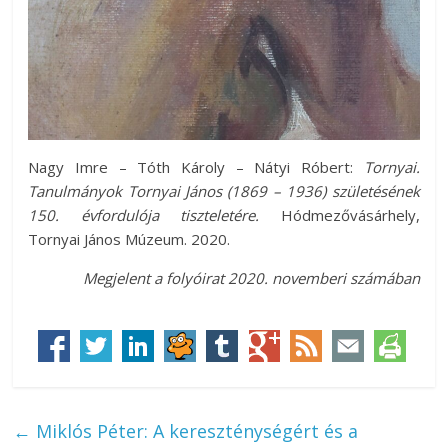
Nagy Imre ­– Tóth Károly – Nátyi Róbert:
Tornyai.
Tanulmányok Tornyai János (1869 – 1936) születésének
150. évfordulója tiszteletére.
Hódmezővásárhely,
Tornyai János Múzeum. 2020.
Megjelent a folyóirat 2020. novemberi számában
←
Miklós Péter: A kereszténységért és a