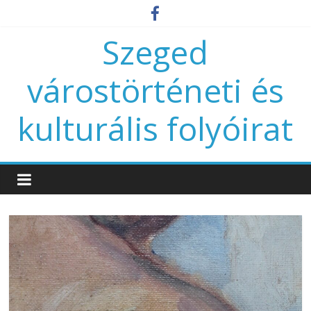
Szeged
várostörténeti és
kulturális folyóirat