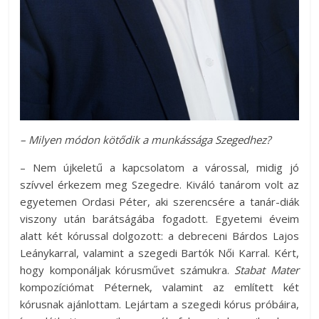
– Milyen módon kötődik a munkássága Szegedhez?
– Nem újkeletű a kapcsolatom a várossal, midig jó
szívvel érkezem meg Szegedre. Kiváló tanárom volt az
egyetemen Ordasi Péter, aki szerencsére a tanár-diák
viszony után barátságába fogadott. Egyetemi éveim
alatt két kórussal dolgozott: a debreceni Bárdos Lajos
Leánykarral, valamint a szegedi Bartók Női Karral. Kért,
hogy komponáljak kórusművet számukra.
Stabat Mater
kompozíciómat Péternek, valamint az említett két
kórusnak ajánlottam. Lejártam a szegedi kórus próbáira,