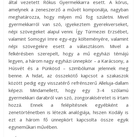
által vezetett Rókus Gyermekkarra esett. A kórus,
amelynek a zeneszerző a művét komponálja, nagyban
meghatározza, hogy milyen mű fog születni. Mivel
gyermekkarról van szó, igyekeztem gyerekverseket,
népi szövegeket alapul venni. Így Túrmezei Erzsébet,
valamint Somogyi Imre egy-egy költeményére, valamint
népi szövegekre esett a választásom. Mivel a
felkérésben szerepelt, hogy a mű egyházi témájú
legyen, a három nagy egyházi ünnepkör – a Karácsony, a
Húsvét és a Pünkösd – szimbólumai jelennek meg
benne. A hidat, az összekötő kapcsot a szakaszok
között pedig egy visszatérő refrénszerű Alleluja-dallam
képezi. Mindamellett, hogy egy 3-4 szólamú
gyermekkari darabról van szó, zongorakíséretet is írtam
hozzá. Ennek a felépítésnek egyébként a
zenetörténetben is létezik analógiája, hiszen Kodály is
ezt a három fő ünnepkört kapcsolta össze egyik
egyneműkari művében.