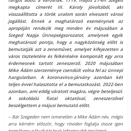
rangot adott a városnak. 1719. május 21-én Szeged
megkapta címerét III. Károly jóvoltából, aki
visszaállította a török uralom során elveszett városi
jogállást. Ennek a maghatározó eseménynek az
apropóján rendezik meg minden év májusában a
Szeged Napja Ünnepségsorozatot, amelynek egyik
meghatározó pontja, hogy a nagyközönség előtt is
bemutatják azt a zeneművet, amelyet kifejezetten a
város tiszteletére és felkérésére komponált egy arra
érdemesnek tartott zeneszerző. 2020 májusában
Mike Ádám szerzeménye csendült volna fel az ünnepi
hangulatban. A koronavírus-járvány azonban két
teljes évvel halasztotta el a bemutatkozást. 2022-ben
azonban, ami eddig váratott magára, végre beteljesül.
A sokoldalú fiatal oktatóval, zeneszerzővel
beszélgettem a májusi bemutató előtt.
– Bár Szegeden nem ismeretlen a Mike Ádám név, mégis
arra kérném először, hogy röviden foglalja össze igen
termékeny pályafutásának lefontosabb területeit.