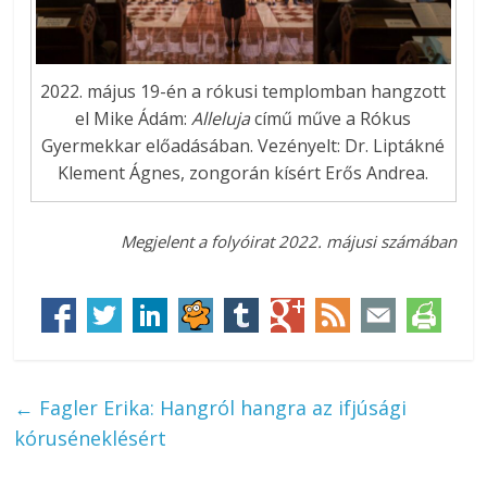
2022. május 19-én a rókusi templomban hangzott
el Mike Ádám:
Alleluja
című műve a Rókus
Gyermekkar előadásában. Vezényelt: Dr. Liptákné
Klement Ágnes, zongorán kísért Erős Andrea.
M
egjelent a folyóirat 2022. májusi számában
←
Fagler Erika: Hangról hangra az ifjúsági
kóruséneklésért