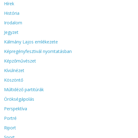
Hírek
História
Irodalom
Jegyzet
Kálmány Lajos emlékezete
Képregényfesztivál nyomtatásban
Képzőművészet
Kívülnézet
Köszöntő
Múltidéző partitúrák
Örökségápolás
Perspektíva
Portré
Riport
Sport