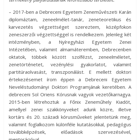
– 2017-ben a Debreceni Egyetem Zeneművészeti Karán
diplomáztam, zeneelmélet-tanár, zeneteoretikus és
karvezetés végzettséget szereztem, középfokon
zeneszerzői végzettséggel is rendelkezem. Jelenleg két
intézményben, a Nyíregyházi Egyetem Zenei
Intézetében, valamint almamáteremben, Debrecenben
oktatok, többek között szolfézst, zeneelméletet,
zenetörténetet, vezénylési gyakorlatot, valamint
partitúraolvasást, transzponálást. E mellett doktori
értekezésemet írom éppen a Debreceni Egyetem
Neveléstudományi Doktori Programjának keretében. A
debreceni Sol Oriens Kórusnak vagyok vezetőkarnagya.
2015-ben létrehoztuk a Főnix Zeneműhely Kiadót,
amellyel zenei szakkönyveket adunk közre, illetve
kortárs és 20. századi kórusműveket jelentetünk meg,
valamint foglalkozom különféle kutatásokkal, pedagógus
továbbképzések, előadások szervezésével,
mentorációval.