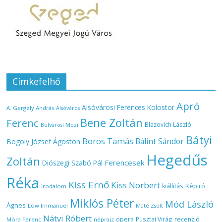
Címkefelhő
Apró
Alsóvárosi Ferences Kolostor
A. Gergely András
Alsóváros
Bene Zoltán
Ferenc
Blazovich László
Belvárosi Mozi
Bátyi
Boros Tamás
Bálint Sándor
Bogoly József Ágoston
Hegedűs
Zoltán
Ferencesek
Diószegi Szabó Pál
Réka
Kiss Ernő
Kiss Norbert
Képiró
kiállítás
irodalom
Miklós Péter
Mód László
Ágnes
Löw Immánuel
Máté Zsolt
Nátyi Róbert
opera
Pusztai Virág
recenzió
Móra Ferenc
néprajz