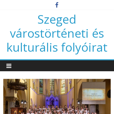
Szeged
várostörténeti és
kulturális folyóirat