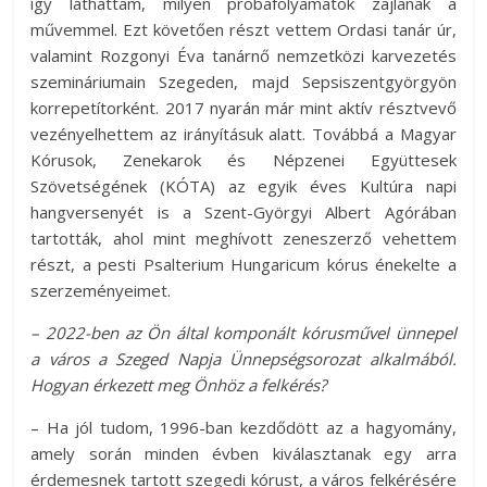
így láthattam, milyen próbafolyamatok zajlanak a
művemmel. Ezt követően részt vettem Ordasi tanár úr,
valamint Rozgonyi Éva tanárnő nemzetközi karvezetés
szemináriumain Szegeden, majd Sepsiszentgyörgyön
korrepetítorként. 2017 nyarán már mint aktív résztvevő
vezényelhettem az irányításuk alatt. Továbbá a Magyar
Kórusok, Zenekarok és Népzenei Együttesek
Szövetségének (KÓTA) az egyik éves Kultúra napi
hangversenyét is a Szent-Györgyi Albert Agórában
tartották, ahol mint meghívott zeneszerző vehettem
részt, a pesti Psalterium Hungaricum kórus énekelte a
szerzeményeimet.
– 2022-ben az Ön által komponált kórusművel ünnepel
a város a Szeged Napja Ünnepségsorozat alkalmából.
Hogyan érkezett meg Önhöz a felkérés?
– Ha jól tudom, 1996-ban kezdődött az a hagyomány,
amely során minden évben kiválasztanak egy arra
érdemesnek tartott szegedi kórust, a város felkérésére