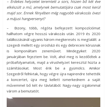
– Érdekes helyzetet teremtett a sors, hiszen bő két éve
elkészült a mű, amelynek bemutatójára csak most kerül
majd sor. Ennek fényében még nagyobb várakozás övezi
a májusi hangversenyt?
– Bizony, több, régóta befejezett kompozíciómat
hallhatom végre hosszú várakozás után. 2019 és 2020
találkozásánál ugyanis három megkeresés is megtalált: a
szegedi mellett egy orosházi és egy debreceni kórusnak
is komponáltam zeneművet. Mindegyiket 2020
januárjában fejeztem be. Volt, ahol meg is kezdődtek a
próbafolyamatok, majd a vírushelyzet keresztül húzta a
számításokat. Most érik be a gyümölcs. Amikor
Szegedről felhívtak, hogy végre újra napirendre tehették
a koncertet, újra meg kellett ismerkednem a saját
művemmel bő két év távlatából. Nagy-nagy izgalommal
várom a bemutatót.