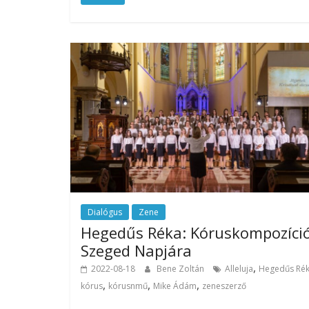
Dialógus
Zene
Hegedűs Réka: Kóruskompozíci
Szeged Napjára
,
2022-08-18
Bene Zoltán
Alleluja
Hegedűs Ré
,
,
,
kórus
kórusnmű
Mike Ádám
zeneszerző