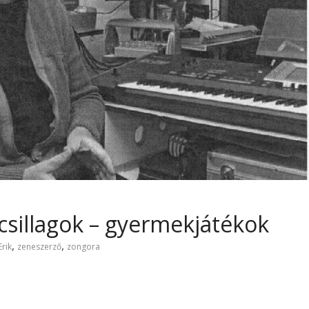
csillagok – gyermekjátékok
,
,
rik
zeneszerző
zongora