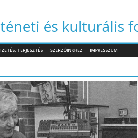
éneti és kulturális f
IZETÉS, TERJESZTÉS
SZERZŐINKHEZ
IMPRESSZUM