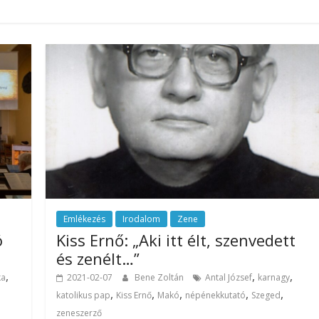
Emlékezés
Irodalom
Zene
ó
Kiss Ernő: „Aki itt élt, szenvedett
és zenélt…”
,
,
,
ka
2021-02-07
Bene Zoltán
Antal József
karnagy
,
,
,
,
,
katolikus pap
Kiss Ernő
Makó
népénekkutató
Szeged
zeneszerző