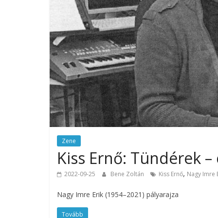
Zene
Kiss Ernő: Tündérek – 
,
2022-09-25
Bene Zoltán
Kiss Ernő
Nagy Imre E
Nagy Imre Erik (1954–2021) pályarajza
Tovább