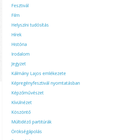
Fesztivál
Film
Helyszíni tudósítás
Hírek
História
Irodalom
Jegyzet
Kálmány Lajos emlékezete
Képregényfesztivál nyomtatásban
Képzőművészet
Kívülnézet
Köszöntő
Múltidéző partitúrák
Örökségápolás