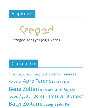
Alapítónk:
Címkefelhő
Alsóvárosi Ferences
A. Gergely András
Alsóváros
Apró Ferenc
Kolostor
Belvárosi Mozi
Bene Zoltán
Bogoly
Blazovich László
Boros Tamás
Bálint Sándor
József Ágoston
Bátyi Zoltán
Diószegi Szabó Pál