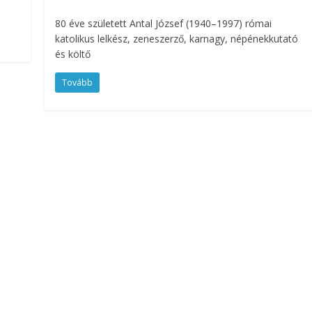
80 éve született Antal József (1940–1997) római
katolikus lelkész, zeneszerző, karnagy, népénekkutató
és költő
Tovább