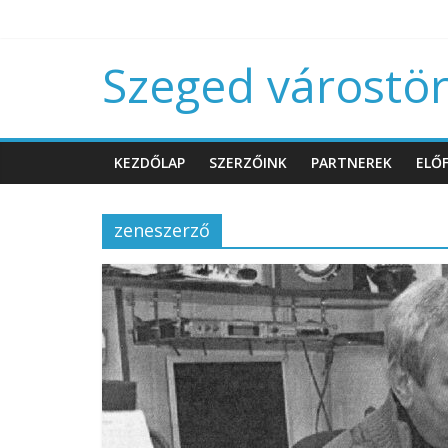
Szeged várostört
KEZDŐLAP
SZERZŐINK
PARTNEREK
ELŐF
zeneszerző