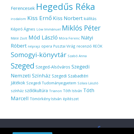
Hegedűs Réka
Ferencesek
Kiss Ernő
Kiss Norbert
kiállítás
irodalom
Miklós Péter
Képiró Ágnes
Löw Immánuel
Mód László
Nátyi
Móra Ferenc
Máté Zsolt
Róbert
opera
Pusztai Virág
recenzió
REÖK
néprajz
Somogyi-könyvtár
Szabó Anna
Szeged
Szegedi
Szeged-Alsóváros
Nemzeti Színház
Szegedi Szabadtéri
Játékok
Szegedi Tudományegyetem
Szilasi László
Tóth
szőlőkultúra
színház
Tóth István
Trianon
Marcell
Tömörkény István
építészet