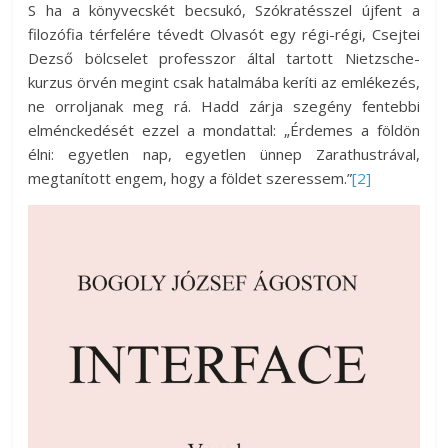
S ha a könyvecskét becsukó, Szókratésszel újfent a
filozófia térfelére tévedt Olvasót egy régi-régi, Csejtei
Dezső bölcselet professzor által tartott Nietzsche-
kurzus örvén megint csak hatalmába keríti az emlékezés,
ne orroljanak meg rá. Hadd zárja szegény fentebbi
elménckedését ezzel a mondattal: „Érdemes a földön
élni: egyetlen nap, egyetlen ünnep Zarathustrával,
megtanított engem, hogy a földet szeressem.”
[2]