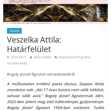
Szemle
Veszelka Attila:
Határfelület
,
2022-09-15
Bene Zoltán
Bogoly József Ágoston
Veszelka Attila
Bogoly József Ágoston verseskötetéről
A múlhatatlan emlékű poeta doctus, Szepesi Attila
mondotta volt: „Aki 17 éves korára nem válik költővé,
sohase válik azzá.” Bogoly József Ágostonnak idén,
2022-ben jelent meg első költeményes gyűjteménye.
Bogoly József Ágoston 1958-ban született. Tudós