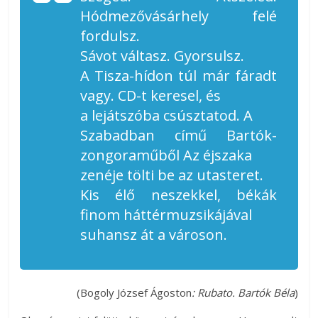
Hódmezővásárhely felé
fordulsz.
Sávot váltasz. Gyorsulsz.
A Tisza-hídon túl már fáradt
vagy. CD-t keresel, és
a lejátszóba csúsztatod. A
Szabadban
című Bartók-
zongoraműből
Az éjszaka
zenéje
tölti be az utasteret.
Kis élő neszekkel, békák
finom háttérmuzsikájával
suhansz át a városon.
(Bogoly József Ágoston
: Rubato. Bartók Béla
)