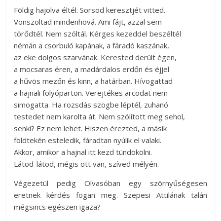
Földig hajolva éltél. Sorsod keresztjét vitted.
Vonszoltad mindenhová. Ami fájt, azzal sem
törődtél. Nem szóltál. Kérges kezeddel beszéltél
némán a csorbuló kapának, a fáradó kaszának,
az eke dolgos szarvának. Kerested derült égen,
a mocsaras éren, a madárdalos erdőn és éjjel
a hűvös mezőn és kinn, a határban. Hívogattad
a hajnali folyóparton. Verejtékes arcodat nem
simogatta. Ha rozsdás szögbe léptél, zuhanó
testedet nem karolta át. Nem szólított meg sehol,
senki? Ez nem lehet. Hiszen érezted, a másik
földtekén esteledik, fáradtan nyúlik el valaki.
Akkor, amikor a hajnal itt kezd tündökölni.
Látod-látod, mégis ott van, szíved mélyén.
Végezetül pedig Olvasóban egy szörnyűségesen
eretnek kérdés fogan meg. Szepesi Attilának talán
mégsincs egészen igaza?