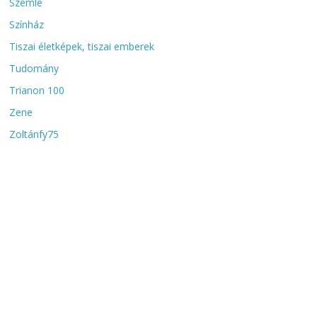
Szemle
Színház
Tiszai életképek, tiszai emberek
Tudomány
Trianon 100
Zene
Zoltánfy75