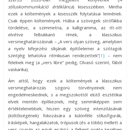
stíluskommunikáció értéklánca
) kisesszéiben. Mintha
ezek a költemények a kisesszék folytatásai lennének.
Csak éppen költemények. Hiába a szövegek strófákba
tördelése, a szimmetria, a kalligramma, az itt-ott
elvétve felbukkanó rímek, a klasszikus
versmeghatározásnak
–
„A vers olyan szöveg, amelyben
a nyelv kifejezési síkjának építőelemei a szótagok
szintjéig lehatolva ritmikusan rendezettek”
[1]
­ – nem
felelnek meg (a „vers libre” pedig, Olvasó szerint, fából
vaskarika).
Ám attól, hogy ezek a költemények a klasszikus
versmeghatározás szigorú törvényeinek nem
engedelmeskednek, s a megszokottól elütő esztétikai
elvek mentén építkeznek, még semmiképpen sem
értéktelenebbek, hiszen egy szöveg intenzitásának
(költőiségének) fokozására a különféle stílusfigurák,
írásképek, hangalakzatok, trópusok (és a többi) mellett a
vers csupán az egyik eszköz a felkent poéta kezében