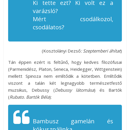
Ki tette ezt? Ki volt ez a
varázsló?
Mért csodálkozol,
csodálatos?
(Kosztolányi Dezső
: Szeptemberi áhítat
)
Tán éppen ezért is feltűnő, hogy kedves filozófusai
(Parmenidész, Platon, Seneca, Heidegger, Wittgenstein)
mellett Spinoza nem említődik a kötetben. Említődik
viszont a talán két legnagyobb természetfestő
muzsikus, Debussy (
Debussy látomása
) és Bartók
(
Rubato. Bartók Béla
):
Bambusz gamelán és
kókuszpálinka.