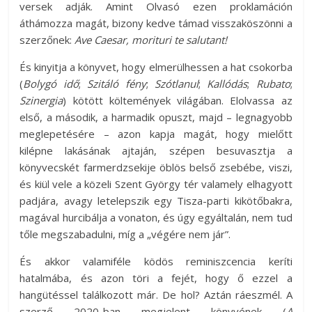
versek adják. Amint Olvasó ezen proklamáción
áthámozza magát, bizony kedve támad visszaköszönni a
szerzőnek:
Ave Caesar, morituri te salutant!
És kinyitja a könyvet, hogy elmerülhessen a hat csokorba
(
Bolygó idő
;
Szitáló fény
;
Szótlanul
;
Kallódás
;
Rubato
;
Szinergia
) kötött költemények világában. Elolvassa az
első, a második, a harmadik opuszt, majd – legnagyobb
meglepetésére – azon kapja magát, hogy mielőtt
kilépne lakásának ajtaján, szépen besuvasztja a
könyvecskét farmerdzsekije öblös belső zsebébe, viszi,
és kiül vele a közeli Szent György tér valamely elhagyott
padjára, avagy letelepszik egy Tisza-parti kikötőbakra,
magával hurcibálja a vonaton, és úgy egyáltalán, nem tud
tőle megszabadulni, míg a „végére nem jár”.
És akkor valamiféle ködös reminiszcencia keríti
hatalmába, és azon töri a fejét, hogy ő ezzel a
hangütéssel találkozott már. De hol? Aztán ráeszmél. A
szerző 2020-ban megjelent könyvének (
A