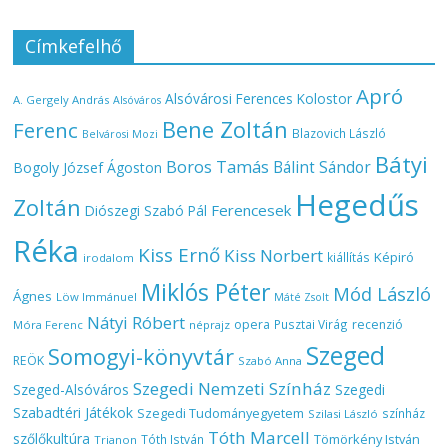
Címkefelhő
Apró
Alsóvárosi Ferences Kolostor
A. Gergely András
Alsóváros
Bene Zoltán
Ferenc
Blazovich László
Belvárosi Mozi
Bátyi
Boros Tamás
Bálint Sándor
Bogoly József Ágoston
Hegedűs
Zoltán
Ferencesek
Diószegi Szabó Pál
Réka
Kiss Ernő
Kiss Norbert
Képiró
kiállítás
irodalom
Miklós Péter
Mód László
Ágnes
Löw Immánuel
Máté Zsolt
Nátyi Róbert
opera
Pusztai Virág
recenzió
Móra Ferenc
néprajz
Szeged
Somogyi-könyvtár
REÖK
Szabó Anna
Szegedi Nemzeti Színház
Szeged-Alsóváros
Szegedi
Szabadtéri Játékok
Szegedi Tudományegyetem
színház
Szilasi László
Tóth Marcell
szőlőkultúra
Tömörkény István
Tóth István
Trianon