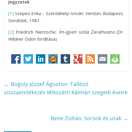
Jegyzetek
[1]
Szepes Erika – Szerdahelyi István:
Verstan.
Budapest,
Gondolat, 1981.
[2]
Friedrich Nietzsche:
Ím-ígyen szóla Zarathustra
(Dr.
Wildner Ödön fordítása)
←
Bogoly József Ágoston: Tallózó
visszaemlékezés Mikszáth Kálmán szegedi éveire
Bene Zoltán: Sorsok és utak
→