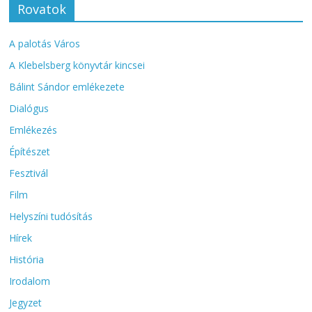
Rovatok
A palotás Város
A Klebelsberg könyvtár kincsei
Bálint Sándor emlékezete
Dialógus
Emlékezés
Építészet
Fesztivál
Film
Helyszíni tudósítás
Hírek
História
Irodalom
Jegyzet