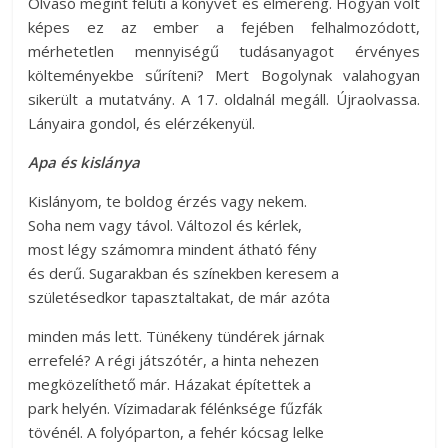
Olvasó megint felüti a könyvet és elmereng. Hogyan volt
képes ez az ember a fejében felhalmozódott,
mérhetetlen mennyiségű tudásanyagot érvényes
költeményekbe sűríteni? Mert Bogolynak valahogyan
sikerült a mutatvány. A 17. oldalnál megáll. Újraolvassa.
Lányaira gondol, és elérzékenyül.
Apa és kislánya
Kislányom, te boldog érzés vagy nekem.
Soha nem vagy távol. Változol és kérlek,
most légy számomra mindent átható fény
és derű. Sugarakban és színekben keresem a
születésedkor tapasztaltakat, de már azóta
minden más lett. Tünékeny tündérek járnak
errefelé? A régi játszótér, a hinta nehezen
megközelíthető már. Házakat építettek a
park helyén. Vízimadarak félénksége fűzfák
tövénél. A folyóparton, a fehér kócsag lelke