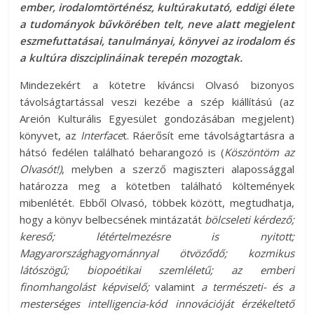
ember, irodalomtörténész, kultúrakutató, eddigi élete
a tudományok bűvkörében telt, neve alatt megjelent
eszmefuttatásai, tanulmányai, könyvei az irodalom és
a kultúra diszciplináinak terepén mozogtak.
Mindezekért a kötetre kíváncsi Olvasó bizonyos
távolságtartással veszi kezébe a szép kiállítású (az
Areión Kulturális Egyesület gondozásában megjelent)
könyvet, az
Interface
t. Ráerősít eme távolságtartásra a
hátsó fedélen található beharangozó is (
Köszöntöm az
Olvasót!)
, melyben a szerző magiszteri alapossággal
határozza meg a kötetben található költemények
mibenlétét. Ebből Olvasó, többek között, megtudhatja,
hogy a könyv belbecsének mintázatát
bölcseleti kérdező;
kereső; létértelmezésre is nyitott;
Magyarországhagyománnyal ötvöződő; kozmikus
látószögű; biopoétikai szemléletű; az
emberi
finomhangolást képviselő;
valamint
a természeti- és a
mesterséges intelligencia-kód
innovációját érzékeltető