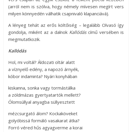
(arról nem is szólva, hogy némely mívesen megírt vers
milyen könnyedén válhatik csapnivaló klapanciává).
A lényeg tehát az erős költőiség – legalább Olvasó így
gondolja, miként az a dalnok
Kallódás
című versében is
megmutatkozik.
Kallódás
Hol, mi voltál? Áldozati oltár alatt
a víznyelő edény, a napozó árnyék,
kóbor indaminta? Nyári konyhában
kiskanna, sonka vagy tormástálka
a zöldmázas gyertyatartók mellett?
Ólomsúllyal anyagba süllyesztett
mézcsurgató álom? Kockaköveket
golyóbissá formáló vasakarat átka?
Forró véred hűs agyagverme a korai