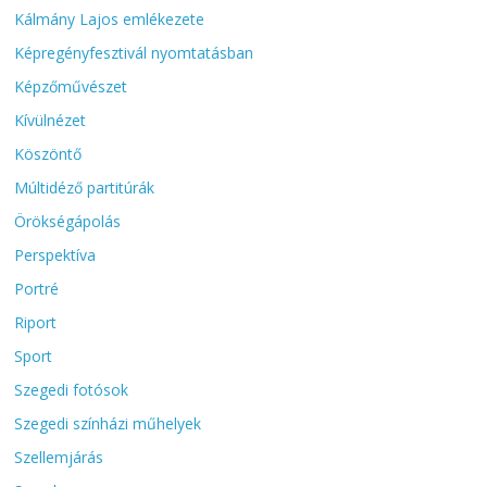
Kálmány Lajos emlékezete
Képregényfesztivál nyomtatásban
Képzőművészet
Kívülnézet
Köszöntő
Múltidéző partitúrák
Örökségápolás
Perspektíva
Portré
Riport
Sport
Szegedi fotósok
Szegedi színházi műhelyek
Szellemjárás