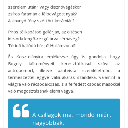
szerelem után? Vagy disznóvágáskor
zsíros farámán a félbevágott nyak?
A kihunyó fény széttört kerámián?
Piros télikabátod gallérján, az öltésen
ide-oda lengő-rezgő árva cérnavég?
Téridő kallódó húrja? Hullámvonal?
És Kosztolányira emlékezve úgy is gondolja, hogy
Bogoly költeményeit keresztül-kasul szövi az
antropomorf, illetve panteista szemléletmód, a
természettel eggyé válni akarás szándéka, valamint a
világra való rácsodálkozás, s a felfedett csodák másokkal
való megosztásának elemi vágya.
A csillagok ma, mondd miért
nagyobbak,