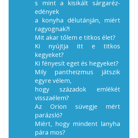
s mint a kisikált sárgaréz-
edények
a konyha délutánján, miért
ragyognak?!
Mit akar tőlem e titkos élet?
Ki nyújtja itt e titkos
kegyeket?
Ki fényesít eget és hegyeket?
Mily pantheizmus játszik
egyre vélem,
hogy századok emlékét
visszaélem?
Az Orion süvegje mért
parázsló?
Miért, hogy mindent lanyha
pára mos?