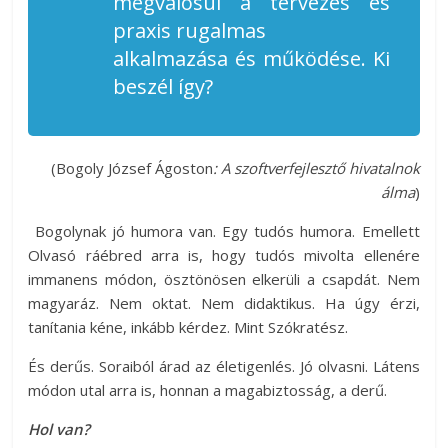
megvalósul a tervezés és
praxis rugalmas
alkalmazása és működése. Ki
beszél így?
(Bogoly József Ágoston
: A szoftverfejlesztő hivatalnok
álma
)
Bogolynak jó humora van. Egy tudós humora. Emellett
Olvasó ráébred arra is, hogy tudós mivolta ellenére
immanens módon, ösztönösen elkerüli a csapdát. Nem
magyaráz. Nem oktat. Nem didaktikus. Ha úgy érzi,
tanítania kéne, inkább kérdez. Mint Szókratész.
És derűs. Soraiból árad az életigenlés. Jó olvasni. Látens
módon utal arra is, honnan a magabiztosság, a derű.
Hol van?