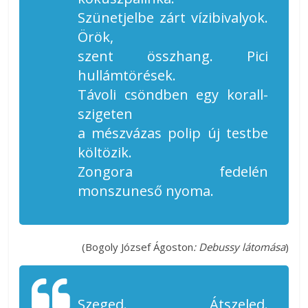
Szünetjelbe zárt vízibivalyok.
Örök,
szent összhang. Pici
hullámtörések.
Távoli csöndben egy korall-
szigeten
a mészvázas polip új testbe
költözik.
Zongora fedelén
monszuneső nyoma.
(Bogoly József Ágoston
: Debussy látomása
)
Szeged. Átszeled.