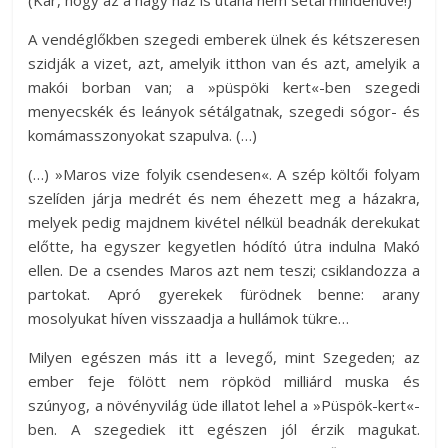
(Kár, hogy az a nagy ház is utána nem sétál mindenüvé!)
A vendéglőkben szegedi emberek ülnek és kétszeresen
szidják a vizet, azt, amelyik itthon van és azt, amelyik a
makói borban van; a »püspöki kert«-ben szegedi
menyecskék és leányok sétálgatnak, szegedi sógor- és
komámasszonyokat szapulva. (…)
(…) »Maros vize folyik csendesen«. A szép költői folyam
szelíden járja medrét és nem éhezett meg a házakra,
melyek pedig majdnem kivétel nélkül beadnák derekukat
előtte, ha egyszer kegyetlen hódító útra indulna Makó
ellen. De a csendes Maros azt nem teszi; csiklandozza a
partokat. Apró gyerekek fürödnek benne: arany
mosolyukat híven visszaadja a hullámok tükre…
Milyen egészen más itt a levegő, mint Szegeden; az
ember feje fölött nem röpköd milliárd muska és
szúnyog, a növényvilág üde illatot lehel a »Püspök-kert«-
ben. A szegediek itt egészen jól érzik magukat.