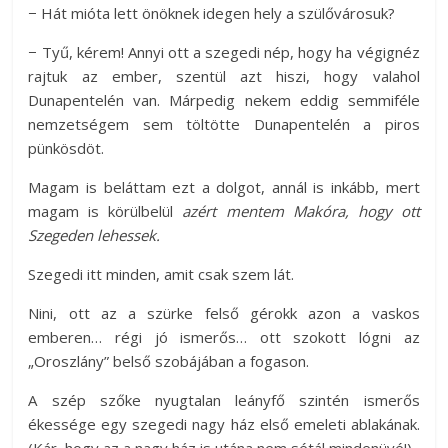
− Hát mióta lett önöknek idegen hely a szülővárosuk?
− Tyű, kérem! Annyi ott a szegedi nép, hogy ha végignéz
rajtuk az ember, szentül azt hiszi, hogy valahol
Dunapentelén van. Márpedig nekem eddig semmiféle
nemzetségem sem töltötte Dunapentelén a piros
pünkösdöt.
Magam is beláttam ezt a dolgot, annál is inkább, mert
magam is körülbelül
azért mentem Makóra, hogy ott
Szegeden lehessek.
Szegedi itt minden, amit csak szem lát.
Nini, ott az a szürke felső gérokk azon a vaskos
emberen… régi jó ismerős… ott szokott lógni az
„Oroszlány” belső szobájában a fogason.
A szép szőke nyugtalan leányfő szintén ismerős
ékessége egy szegedi nagy ház első emeleti ablakának.