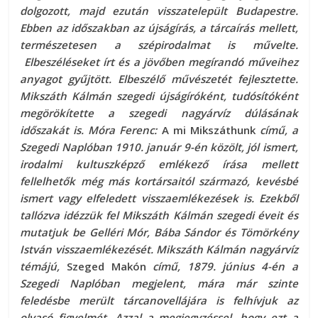
dolgozott, majd ezután visszatelepült Budapestre.
Ebben az időszakban az újságírás, a tárcaírás mellett,
természetesen a szépirodalmat is művelte.
Elbeszéléseket írt és a jövőben megírandó műveihez
anyagot gyűjtött. Elbeszélő művészetét fejlesztette.
Mikszáth Kálmán szegedi újságíróként, tudósítóként
megörökítette a szegedi nagyárvíz dúlásának
időszakát is. Móra Ferenc:
A mi Mikszáthunk
című, a
Szegedi Naplóban 1910. január 9-én közölt, jól ismert,
irodalmi kultuszképző emlékező írása mellett
fellelhetők még más kortársaitól származó, kevésbé
ismert vagy elfeledett visszaemlékezések is. Ezekből
tallózva idézzük fel Mikszáth Kálmán szegedi éveit és
mutatjuk be Gelléri Mór, Bába Sándor és Tömörkény
István visszaemlékezését. Mikszáth Kálmán nagyárvíz
témájú,
Szeged Makón
című, 1879. június 4-én a
Szegedi Naplóban megjelent, mára már szinte
feledésbe merült tárcanovellájára is felhívjuk az
olvasó figyelmét. Azzal a megjegyzéssel, hogy ezt a