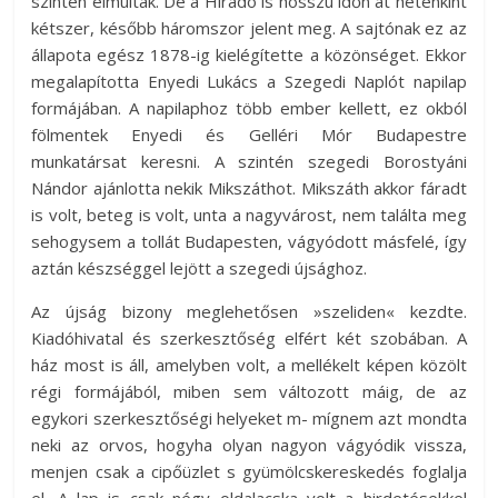
szintén elmúltak. De a Híradó is hosszú időn át hetenkint
kétszer, később háromszor jelent meg. A sajtónak ez az
állapota egész 1878-ig kielégítette a közönséget. Ekkor
megalapította Enyedi Lukács a Szegedi Naplót napilap
formájában. A napilaphoz több ember kellett, ez okból
fölmentek Enyedi és Gelléri Mór Budapestre
munkatársat keresni. A szintén szegedi Borostyáni
Nándor ajánlotta nekik Mikszáthot. Mikszáth akkor fáradt
is volt, beteg is volt, unta a nagyvárost, nem találta meg
sehogysem a tollát Budapesten, vágyódott másfelé, így
aztán készséggel lejött a szegedi újsághoz.
Az újság bizony meglehetősen »szeliden« kezdte.
Kiadóhivatal és szerkesztőség elfért két szobában. A
ház most is áll, amelyben volt, a mellékelt képen közölt
régi formájából, miben sem változott máig, de az
egykori szerkesztőségi helyeket m- mígnem azt mondta
neki az orvos, hogyha olyan nagyon vágyódik vissza,
menjen csak a cipőüzlet s gyümölcskereskedés foglalja
el. A lap is csak négy oldalacska volt a hirdetésekkel