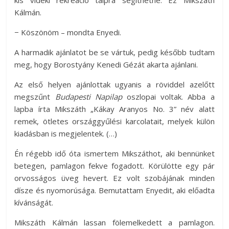
kis vidéki rekreáció talpra segíthetné. Ez Mikszáth
Kálmán.
− Köszönöm – mondta Enyedi.
A harmadik ajánlatot be se vártuk, pedig később tudtam
meg, hogy Borostyány Kenedi Gézát akarta ajánlani.
Az első helyen ajánlottak ugyanis a röviddel azelőtt
megszűnt
Budapesti Napilap
oszlopai voltak. Abba a
lapba írta Mikszáth „Kákay Aranyos No. 3” név alatt
remek, ötletes országgyűlési karcolatait, melyek külön
kiadásban is megjelentek. (…)
Én régebb idő óta ismertem Mikszáthot, aki bennünket
betegen, pamlagon fekve fogadott. Körülötte egy pár
orvosságos üveg hevert. Ez volt szobájának minden
dísze és nyomorúsága. Bemutattam Enyedit, aki előadta
kívánságát.
Mikszáth Kálmán lassan fölemelkedett a pamlagon.