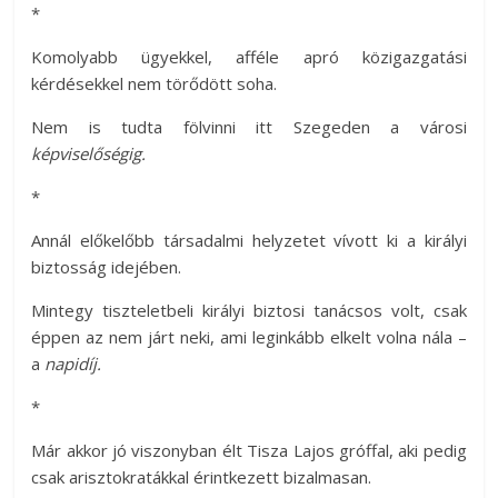
*
Komolyabb ügyekkel, afféle apró közigazgatási
kérdésekkel nem törődött soha.
Nem is tudta fölvinni itt Szegeden a városi
képviselőségig.
*
Annál előkelőbb társadalmi helyzetet vívott ki a királyi
biztosság idejében.
Mintegy tiszteletbeli királyi biztosi tanácsos volt, csak
éppen az nem járt neki, ami leginkább elkelt volna nála –
a
napidíj.
*
Már akkor jó viszonyban élt Tisza Lajos gróffal, aki pedig
csak arisztokratákkal érintkezett bizalmasan.