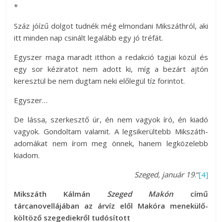
*
Száz jóízű dolgot tudnék még elmondani Mikszáthról, aki
itt minden nap csinált legalább egy jó tréfát.
Egyszer maga maradt itthon a redakció tagjai közül és
egy sor kéziratot nem adott ki, míg a bezárt ajtón
keresztül be nem dugtam neki előlegül tíz forintot.
Egyszer…
De lássa, szerkesztő úr, én nem vagyok író, én kiadó
vagyok. Gondoltam valamit. A legsikerültebb Mikszáth-
adomákat nem írom meg önnek, hanem legközelebb
kiadom.
Szeged, január 19
.”
[4]
Mikszáth Kálmán
Szeged Makón
című
tárcanovellájában az árvíz elől Makóra menekülő-
költöző szegediekről tudósított