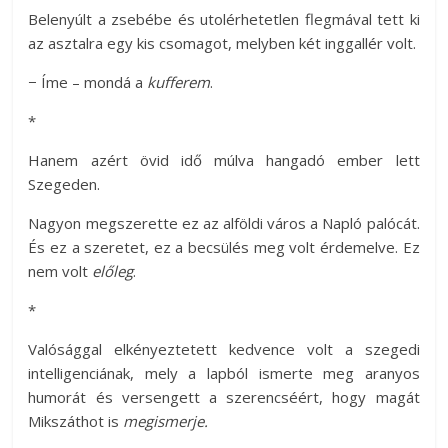
Belenyúlt a zsebébe és utolérhetetlen flegmával tett ki
az asztalra egy kis csomagot, melyben két inggallér volt.
− Íme – mondá a
kufferem
.
*
Hanem azért övid idő múlva hangadó ember lett
Szegeden.
Nagyon megszerette ez az alföldi város a Napló palócát.
És ez a szeretet, ez a becsülés meg volt érdemelve. Ez
nem volt
előleg
.
*
Valósággal elkényeztetett kedvence volt a szegedi
intelligenciának, mely a lapból ismerte meg aranyos
humorát és versengett a szerencséért, hogy magát
Mikszáthot is
megismerje.