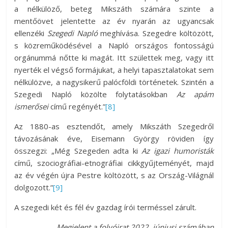
a nélkülöző, beteg Mikszáth számára szinte a
mentőövet jelentette az év nyarán az ugyancsak
ellenzéki
Szegedi Napló
meghívása. Szegedre költözött,
s közreműködésével a Napló országos fontosságú
orgánummá nőtte ki magát. Itt születtek meg, vagy itt
nyerték el végső formájukat, a helyi tapasztalatokat sem
nélkülözve, a nagysikerű palócföldi történetek. Szintén a
Szegedi Napló közölte folytatásokban
Az apám
ismerősei
című regényét.”
[8]
Az 1880-as esztendőt, amely Mikszáth Szegedről
távozásának éve, Eisemann György röviden így
összegzi: „Még Szegeden adta ki
Az igazi humoristák
című, szociográfiai-etnográfiai cikkgyűjteményét, majd
az év végén újra Pestre költözött, s az Ország-Világnál
dolgozott.”
[9]
A szegedi két és fél év gazdag írói terméssel zárult.
M
egjelent a folyóirat 2022. júniusi számában