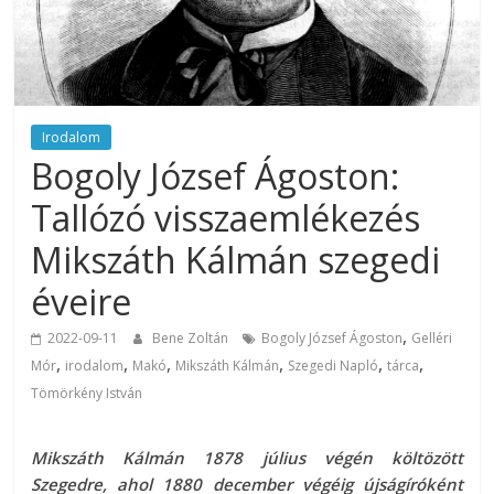
Irodalom
Bogoly József Ágoston:
Tallózó visszaemlékezés
Mikszáth Kálmán szegedi
éveire
,
2022-09-11
Bene Zoltán
Bogoly József Ágoston
Gelléri
,
,
,
,
,
,
Mór
irodalom
Makó
Mikszáth Kálmán
Szegedi Napló
tárca
Tömörkény István
Mikszáth Kálmán 1878 július végén költözött
Szegedre, ahol 1880 december végéig újságíróként