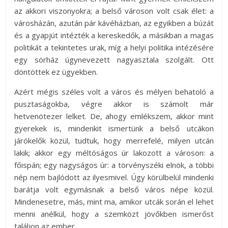
az akkori viszonyokra; a belső városon volt csak élet: a
városházán, azután pár kávéházban, az egyikben a búzát
és a gyapjút intézték a kereskedők, a másikban a magas
politikát a tekintetes urak, míg a helyi politika intézésére
egy sörház úgynevezett nagyasztala szolgált. Ott
döntöttek ez ügyekben.
Azért mégis széles volt a város és mélyen behatoló a
pusztaságokba, végre akkor is számolt már
hetvenötezer lelket. De, ahogy emlékszem, akkor mint
gyerekek is, mindenkit ismertünk a belső utcákon
járókelők közül, tudtuk, hogy merrefelé, milyen utcán
lakik; akkor egy méltóságos úr lakozott a városon: a
főispán; egy nagyságos úr: a törvényszéki elnök, a többi
nép nem bajlódott az ilyesmivel. Úgy körülbelül mindenki
barátja volt egymásnak a belső város népe közül.
Mindenesetre, más, mint ma, amikor utcák során el lehet
menni anélkül, hogy a szemközt jövőkben ismerőst
találjon az ember.