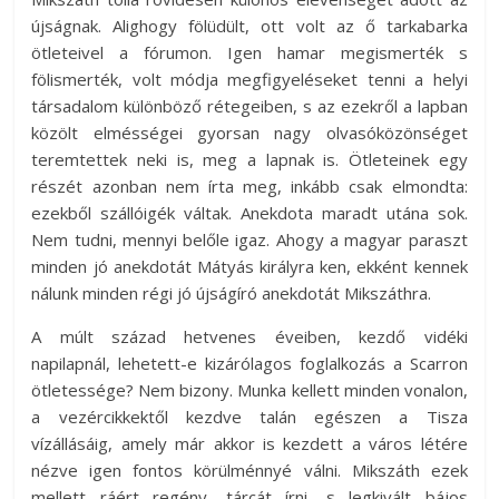
újságnak. Alighogy fölüdült, ott volt az ő tarkabarka
ötleteivel a fórumon. Igen hamar megismerték s
fölismerték, volt módja megfigyeléseket tenni a helyi
társadalom különböző rétegeiben, s az ezekről a lapban
közölt elmésségei gyorsan nagy olvasóközönséget
teremtettek neki is, meg a lapnak is. Ötleteinek egy
részét azonban nem írta meg, inkább csak elmondta:
ezekből szállóigék váltak. Anekdota maradt utána sok.
Nem tudni, mennyi belőle igaz. Ahogy a magyar paraszt
minden jó anekdotát Mátyás királyra ken, ekként kennek
nálunk minden régi jó újságíró anekdotát Mikszáthra.
A múlt század hetvenes éveiben, kezdő vidéki
napilapnál, lehetett-e kizárólagos foglalkozás a Scarron
ötletessége? Nem bizony. Munka kellett minden vonalon,
a vezércikkektől kezdve talán egészen a Tisza
vízállásáig, amely már akkor is kezdett a város létére
nézve igen fontos körülménnyé válni. Mikszáth ezek
mellett ráért regény, tárcát írni, s legkivált bájos