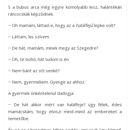
S a bubus arca még egyre komolyabb lesz, halántékán
ráncocskák képződnek.
− Oh mamám, láttad-e, hogy az a
halálfejű
lepke volt?
− Láttam, kis szívem.
− De hát, mamám, minek megy az Szegedre?
− Oh, te bohó; hát tudom is én.
− Nem bánt az ott senkit?
− Nem, gyermekem. Gyenge az ahhoz.
A gyermek önkéntelenül dadogja:
− De hát akkor mért van halálfeje? úgy félek, édes
mamácskám, hogy elviszi mind-mind az embereket a
temetőbe.
És ez az a borzalmas titkos sejtés, ami csak úgy támad,