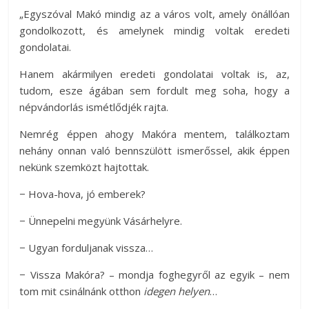
„Egyszóval Makó mindig az a város volt, amely önállóan
gondolkozott, és amelynek mindig voltak eredeti
gondolatai.
Hanem akármilyen eredeti gondolatai voltak is, az,
tudom, esze ágában sem fordult meg soha, hogy a
népvándorlás ismétlődjék rajta.
Nemrég éppen ahogy Makóra mentem, találkoztam
nehány onnan való bennszülött ismerőssel, akik éppen
nekünk szemközt hajtottak.
− Hova-hova, jó emberek?
− Ünnepelni megyünk Vásárhelyre.
− Ugyan forduljanak vissza…
− Vissza Makóra? – mondja foghegyről az egyik – nem
tom mit csinálnánk otthon
idegen helyen
…