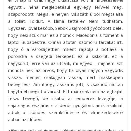
együtt… néha meglepetésül egy-egy félívvel meg,
szaporodott. Mégis, e helyen Mikszáth újból megtalálta
a tollát. Földült. A klíma tette-e? Nem tudhatom.
Egyszer, jóval később, Sebők Zsigmond győződött bele,
hogy neki szűk már ez a homoki Macedónia s fölment a
laptól Budapestre. Onnan azután szomorú tárcákat írt,
hogy ő a Városligetben miként rajzolja a botjával a
porondra a szegedi térképet: ez a kiskörút, ez a
nagykörút, erre van az utcánk, mi egyéb – mígnem azt
mondta neki az orvos, hogy ha olyan nagyon vágyódik
vissza, menjen csakugyan vissza, mert másképpen
beteg lesz. Aminthogy vissza is jött, s csak idő múltán
hagyta el megint a várost. Ezt már csak nem az éghajlat
teszi. Levegő, de inkább az emberek levegője, a
sajátságos észjárás s a derűs nyugalom, amik alkalmat
adtak a csöndes szemlélődésre és elmélkedésekre
abban az időben.
Mikszáth tolla rövidesen különös elevenséget adott az