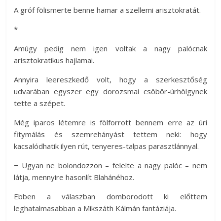
A gróf fölismerte benne hamar a szellemi arisztokratát.
*
Amúgy pedig nem igen voltak a nagy palócnak
arisztokratikus hajlamai.
Annyira leereszkedő volt, hogy a szerkesztőség
udvarában egyszer egy dorozsmai csöbör-úrhölgynek
tette a szépet.
Még iparos létemre is fölforrott bennem erre az úri
fitymálás és szemrehányást tettem neki: hogy
kacsalódhatik ilyen rút, tenyeres-talpas parasztlánnyal.
− Ugyan ne bolondozzon – felelte a nagy palóc – nem
látja, mennyire hasonlít Blahánéhoz.
Ebben a válaszban domborodott ki előttem
leghatalmasabban a Mikszáth Kálmán fantáziája.