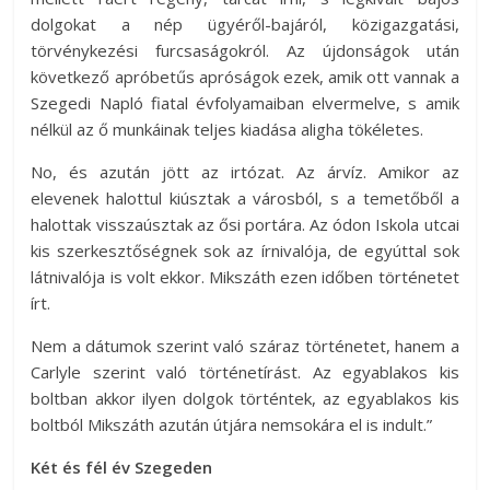
dolgokat a nép ügyéről-bajáról, közigazgatási,
törvénykezési furcsaságokról. Az újdonságok után
következő apróbetűs apróságok ezek, amik ott vannak a
Szegedi Napló fiatal évfolyamaiban elvermelve, s amik
nélkül az ő munkáinak teljes kiadása aligha tökéletes.
No, és azután jött az irtózat. Az árvíz. Amikor az
elevenek halottul kiúsztak a városból, s a temetőből a
halottak visszaúsztak az ősi portára. Az ódon Iskola utcai
kis szerkesztőségnek sok az írnivalója, de egyúttal sok
látnivalója is volt ekkor. Mikszáth ezen időben történetet
írt.
Nem a dátumok szerint való száraz történetet, hanem a
Carlyle szerint való történetírást. Az egyablakos kis
boltban akkor ilyen dolgok történtek, az egyablakos kis
boltból Mikszáth azután útjára nemsokára el is indult.”
Két és fél év Szegeden