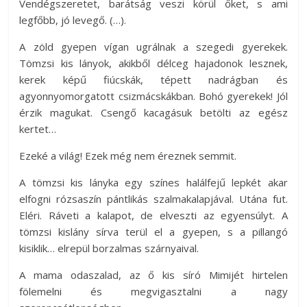
Vendégszeretet, barátság veszi körül őket, s ami
legfőbb, jó levegő. (…).
A zöld gyepen vígan ugrálnak a szegedi gyerekek.
Tömzsi kis lányok, akikből délceg hajadonok lesznek,
kerek képű fiúcskák, tépett nadrágban és
agyonnyomorgatott csizmácskákban. Bohó gyerekek! Jól
érzik magukat. Csengő kacagásuk betölti az egész
kertet…
Ezeké a világ! Ezek még nem éreznek semmit.
A tömzsi kis lányka egy színes halálfejű lepkét akar
elfogni rózsaszín pántlikás szalmakalapjával. Utána fut.
Eléri. Ráveti a kalapot, de elveszti az egyensúlyt. A
tömzsi kislány sírva terül el a gyepen, s a pillangó
kisiklik… elrepül borzalmas szárnyaival.
A mama odaszalad, az ő kis síró Mimijét hirtelen
fölemelni és megvigasztalni a nagy