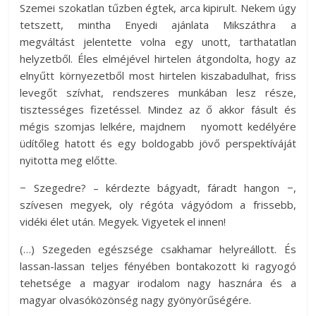
Szemei szokatlan tűzben égtek, arca kipirult. Nekem úgy
tetszett, mintha Enyedi ajánlata Mikszáthra a
megváltást jelentette volna egy unott, tarthatatlan
helyzetből. Éles elméjével hirtelen átgondolta, hogy az
elnyűtt környezetből most hirtelen kiszabadulhat, friss
levegőt szívhat, rendszeres munkában lesz része,
tisztességes fizetéssel. Mindez az ő akkor fásult és
mégis szomjas lelkére, majdnem nyomott kedélyére
üdítőleg hatott és egy boldogabb jövő perspektíváját
nyitotta meg előtte.
− Szegedre? – kérdezte bágyadt, fáradt hangon −,
szívesen megyek, oly régóta vágyódom a frissebb,
vidéki élet után. Megyek. Vigyetek el innen!
(…) Szegeden egészsége csakhamar helyreállott. És
lassan-lassan teljes fényében bontakozott ki ragyogó
tehetsége a magyar irodalom nagy hasznára és a
magyar olvasóközönség nagy gyönyörűségére.