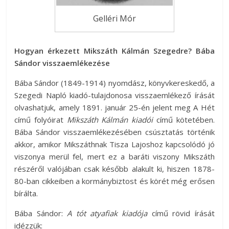
Gelléri Mór
Hogyan érkezett Mikszáth Kálmán Szegedre? Bába
Sándor visszaemlékezése
Bába Sándor (1849-1914) nyomdász, könyvkereskedő, a
Szegedi Napló kiadó-tulajdonosa visszaemlékező írását
olvashatjuk, amely 1891. január 25-én jelent meg A Hét
című folyóirat
Mikszáth Kálmán kiadói
című kötetében.
Bába Sándor visszaemlékezésében csúsztatás történik
akkor, amikor Mikszáthnak Tisza Lajoshoz kapcsolódó jó
viszonya merül fel, mert ez a baráti viszony Mikszáth
részéről valójában csak később alakult ki, hiszen 1878-
80-ban cikkeiben a kormánybiztost és körét még erősen
bírálta.
Bába Sándor:
A tót atyafiak kiadója
című rövid írását
idézzük: