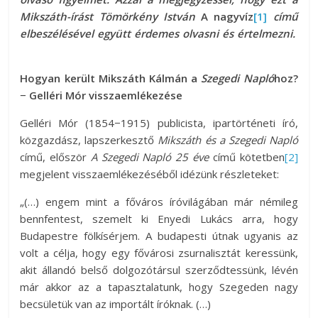
Mikszáth-írást Tömörkény István
A nagyvíz
[1]
című
elbeszélésével együtt érdemes olvasni és értelmezni.
Hogyan került Mikszáth Kálmán a
Szegedi Napló
hoz?
− Gelléri Mór visszaemlékezése
Gelléri Mór (1854−1915) publicista, ipartörténeti író,
közgazdász, lapszerkesztő
Mikszáth és a Szegedi Napló
című, először
A Szegedi Napló
25 éve
című kötetben
[2]
megjelent visszaemlékezéséből idézünk részleteket:
„(…) engem mint a főváros íróvilágában már némileg
bennfentest, szemelt ki Enyedi Lukács arra, hogy
Budapestre fölkísérjem. A budapesti útnak ugyanis az
volt a célja, hogy egy fővárosi zsurnalisztát keressünk,
akit állandó belső dolgozótársul szerződtessünk, lévén
már akkor az a tapasztalatunk, hogy Szegeden nagy
becsületük van az importált íróknak. (…)