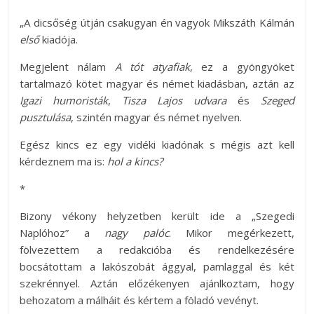
„A dicsőség útján csakugyan én vagyok Mikszáth Kálmán
első
kiadója.
Megjelent nálam
A tót atyafiak
, ez a gyöngyöket
tartalmazó kötet magyar és német kiadásban, aztán az
Igazi humoristák
,
Tisza Lajos udvara
és
Szeged
pusztulása
, szintén magyar és német nyelven.
Egész kincs ez egy vidéki kiadónak s mégis azt kell
kérdeznem ma is:
hol a kincs?
*
Bizony vékony helyzetben került ide a „Szegedi
Naplóhoz” a
nagy palóc
. Mikor megérkezett,
fölvezettem a redakcióba és rendelkezésére
bocsátottam a lakószobát ággyal, pamlaggal és két
szekrénnyel. Aztán előzékenyen ajánlkoztam, hogy
behozatom a málháit és kértem a föladó vevényt.