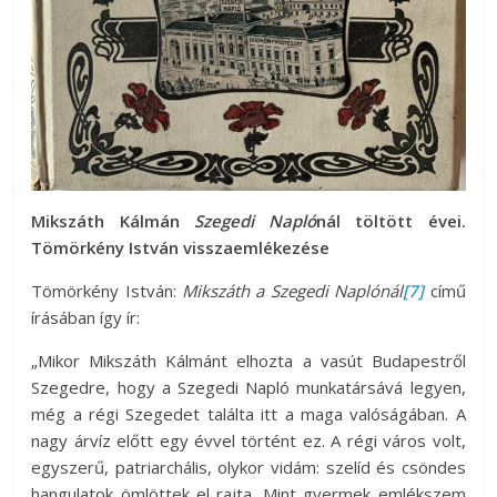
Mikszáth Kálmán
Szegedi Napló
nál töltött évei.
Tömörkény István visszaemlékezése
Tömörkény István:
Mikszáth a Szegedi Naplónál
[7]
című
írásában így ír:
„Mikor Mikszáth Kálmánt elhozta a vasút Budapestről
Szegedre, hogy a Szegedi Napló munkatársává legyen,
még a régi Szegedet találta itt a maga valóságában. A
nagy árvíz előtt egy évvel történt ez. A régi város volt,
egyszerű, patriarchális, olykor vidám: szelíd és csöndes
hangulatok ömlöttek el rajta. Mint gyermek emlékszem