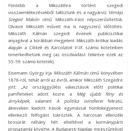
Föntebb a Mikszáthra történt szegedi
visszaemlékezésekből tallóztunk és a nagyárvíz témájú
Szeged
Makón
című Mikszáth-írást népszerűsítettük.
Olvasni Mikszáth műveit ma is nagyszerű időtöltés.
Mikszáth Kálmán szegedi éveinek publicisztikai
anyagával a korábban megjelent Mikszáth-kritikai kiadás
alapján a
Cikkek és
Karcolatok V-IX.
számú köteteiben
ismerkedhetünk meg (az összkiadást tekintve ezek az
55-59. számú kötetek).
Eisemann György írja
Mikszáth Kálmán
című könyvében
1878-ról, tehát arról az évről, amikor Mikszáth Szegedre
jött: „Az országgyűlési választások előtt politikai
pamfleteket adott közre: a
Még újabb fény és
árnyképek
, valamint
A politika svindlerei
feliratú,
álneveken kiadott írások egymással homlokegyenest
ellenkező felfogást tükröztek. A harcosan ellenzéki
brosúrát néhány hét elteltével a kormánypárti
propaganda követte. A Budapesti Napilap megszűntével