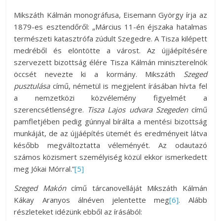
Mikszáth Kálmán monográfusa, Eisemann György írja az
1879-es esztendőről: „Március 11-én éjszaka hatalmas
természeti katasztrófa zúdult Szegedre. A Tisza kilépett
medréből és elöntötte a várost. Az újjáépítésére
szervezett bizottság élére Tisza Kálmán miniszterelnök
öccsét nevezte ki a kormány. Mikszáth
Szeged
pusztulása
című, németül is megjelent írásában hívta fel
a nemzetközi közvélemény figyelmét a
szerencsétlenségre.
Tisza Lajos udvara Szegeden
című
pamfletjében pedig gúnnyal bírálta a mentési bizottság
munkáját, de az újjáépítés ütemét és eredményeit látva
később megváltoztatta véleményét. Az odautazó
számos közismert személyiség közül ekkor ismerkedett
meg Jókai Mórral.”
[5]
S
zeged Makón
című tárcanovelláját Mikszáth Kálmán
Kákay Aranyos álnéven jelentette meg
[6]
. Alább
részleteket idézünk ebből az írásából: