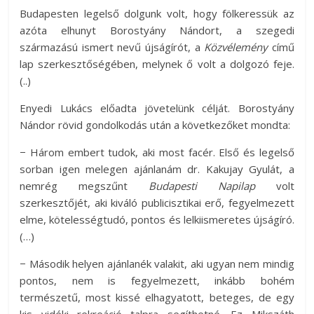
Budapesten legelső dolgunk volt, hogy fölkeressük az
azóta elhunyt Borostyány Nándort, a szegedi
származású ismert nevű újságírót, a
Közvélemény
című
lap szerkesztőségében, melynek ő volt a dolgozó feje.
(..)
Enyedi Lukács előadta jövetelünk célját. Borostyány
Nándor rövid gondolkodás után a következőket mondta:
− Három embert tudok, aki most facér. Első és legelső
sorban igen melegen ajánlanám dr. Kakujay Gyulát, a
nemrég megszűnt
Budapesti Napilap
volt
szerkesztőjét, aki kiváló publicisztikai erő, fegyelmezett
elme, kötelességtudó, pontos és lelkiismeretes újságíró.
(…)
− Második helyen ajánlanék valakit, aki ugyan nem mindig
pontos, nem is fegyelmezett, inkább bohém
természetű, most kissé elhagyatott, beteges, de egy