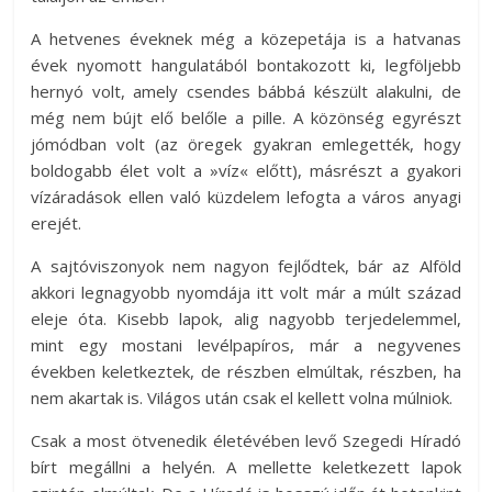
A hetvenes éveknek még a közepetája is a hatvanas
évek nyomott hangulatából bontakozott ki, legföljebb
hernyó volt, amely csendes bábbá készült alakulni, de
még nem bújt elő belőle a pille. A közönség egyrészt
jómódban volt (az öregek gyakran emlegették, hogy
boldogabb élet volt a »víz« előtt), másrészt a gyakori
vízáradások ellen való küzdelem lefogta a város anyagi
erejét.
A sajtóviszonyok nem nagyon fejlődtek, bár az Alföld
akkori legnagyobb nyomdája itt volt már a múlt század
eleje óta. Kisebb lapok, alig nagyobb terjedelemmel,
mint egy mostani levélpapíros, már a negyvenes
években keletkeztek, de részben elmúltak, részben, ha
nem akartak is. Világos után csak el kellett volna múlniok.
Csak a most ötvenedik életévében levő Szegedi Híradó
bírt megállni a helyén. A mellette keletkezett lapok