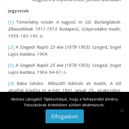
Jegyzetek
[1]
Tömörkény István:
A nagyvíz
. In: Uő:
Barlanglakók.
Elbeszélések 1911-1913
. Budapest, Szépirodalmi Kiadó,
1959. 185-193. o.
[2]
A Szegedi Napló
25 éve
(1878-1903).
Szeged, Engel
Lajos kiadása, 1904.
[3]
A Szegedi Napló
25 éve
(1878-1903).
Szeged, Engel
Lajos kiadása, 1904. 64-67. o.
[4]
Bába Sándor:
Mikszáth Kálmán és kiadói, A tót
atyafiak kiadója
. In: A Hét. 1891. január 25., újraközölve:
Apró Ferenc (szerk.):
Mikszáth szegediekről − szegediek
Kedves Látogató! Tájékoztatjuk, hogy a felhasználói élmény
Mikszáthról
. Szeged, Dugonics Társaság, 1997.
fokozásának érdekében sütiket alkalmazunk.
[5]
Eisemann György:
Mikszáth Kálmán
. Budapest,
Elfogadom
Korona Kiadó, 1998. 164-165. o.