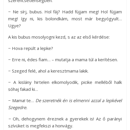
szerencsétlenségben.
− Ne sírj, bubus. Hol fáj? Hadd fújjam meg! Hol fújjam
meg! így ni, kis bolondkám, most már begyógyult…
Ugye?
A kis bubus mosolyogni kezd, s az az első kérdése:
− Hova repült a lepke?
− Erre ni, édes fiam… – mutatja a mama túl a kerítésen.
− Szeged felé, ahol a keresztmama lakik.
− A kislány hirtelen elkomolyodik, picike melléből halk
sóhaj fakad ki…
− Mama! te…
De szeretnék én is elmenni azzal a lepkével
Szegedre.
−
Oh, dehogynem éreznek a gyerekek is! Az ő parányi
szívüket is megfekszi a honvágy.