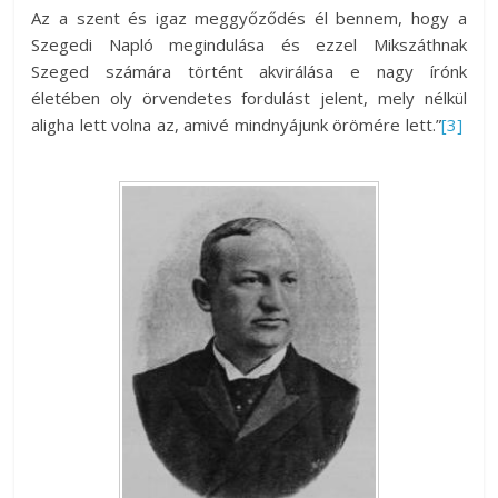
Az a szent és igaz meggyőződés él bennem, hogy a
Szegedi Napló megindulása és ezzel Mikszáthnak
Szeged számára történt akvirálása e nagy írónk
életében oly örvendetes fordulást jelent, mely nélkül
aligha lett volna az, amivé mindnyájunk örömére lett.”
[3]