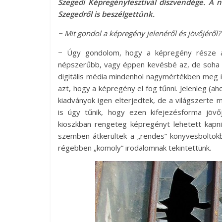
Szegedi Képregényfesztivál díszvendége. A 
Szegedről is beszélgettünk.
− Mit gondol a képregény jelenéről és jövőjérő
− Úgy gondolom, hogy a képregény része az
népszerűbb, vagy éppen kevésbé az, de soha n
digitális média mindenhol nagymértékben meg is 
azt, hogy a képregény el fog tűnni. Jelenleg (ah
kiadványok igen elterjedtek, de a világszerte 
is úgy tűnik, hogy ezen kifejezésforma jövő
kioszkban rengeteg képregényt lehetett kap
szemben átkerültek a „rendes” könyvesboltokba
régebben „komoly” irodalomnak tekintettünk.