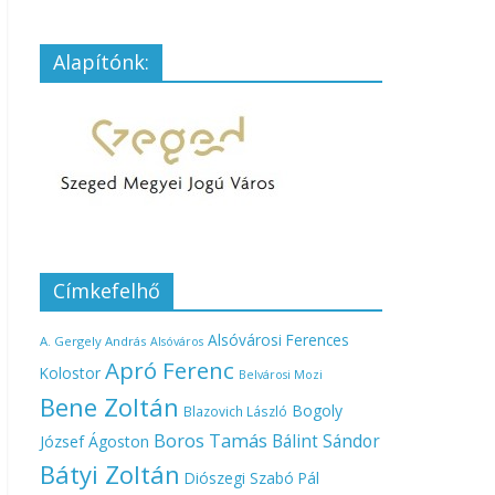
Alapítónk:
Címkefelhő
Alsóvárosi Ferences
A. Gergely András
Alsóváros
Apró Ferenc
Kolostor
Belvárosi Mozi
Bene Zoltán
Bogoly
Blazovich László
Boros Tamás
Bálint Sándor
József Ágoston
Bátyi Zoltán
Diószegi Szabó Pál