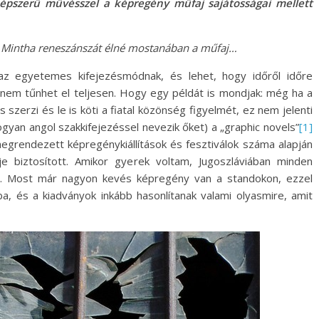
népszerű művésszel a képregény műfaj sajátosságai mellett
l? Mintha reneszánszát élné mostanában a műfaj…
 egyetemes kifejezésmódnak, és lehet, hogy időről időre
em tűnhet el teljesen. Hogy egy példát is mondjak: még ha a
szerzi és le is köti a fiatal közönség figyelmét, ez nem jelenti
ogyan angol szakkifejezéssel nevezik őket) a „graphic novels”
[1]
megrendezett képregénykiállítások és fesztiválok száma alapján
je biztosított. Amikor gyerek voltam, Jugoszláviában minden
ni. Most már nagyon kevés képregény van a standokon, ezzel
, és a kiadványok inkább hasonlítanak valami olyasmire, amit