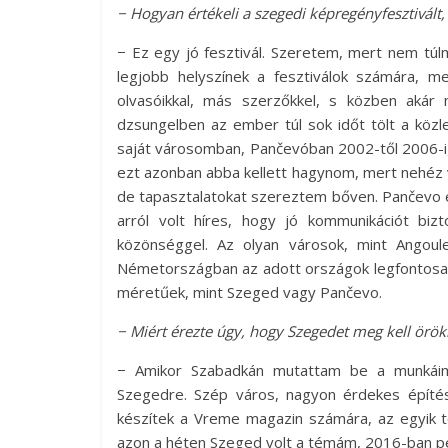
− Hogyan értékeli a szegedi képregényfesztivált
− Ez egy jó fesztivál. Szeretem, mert nem tú
legjobb helyszínek a fesztiválok számára, m
olvasóikkal, más szerzőkkel, s közben akár
dzsungelben az ember túl sok időt tölt a közl
saját városomban, Pančevóban 2002-től 2006-
ezt azonban abba kellett hagynom, mert nehéz 
de tapasztalatokat szereztem bőven. Pančevo eg
arról volt híres, hogy jó kommunikációt biz
közönséggel. Az olyan városok, mint Angoul
Németországban az adott országok legfontosabb
méretűek, mint Szeged vagy Pančevo.
− Miért érezte úgy, hogy Szegedet meg kell örö
− Amikor Szabadkán mutattam be a munkáima
Szegedre. Szép város, nagyon érdekes építész
készítek a Vreme magazin számára, az egyik t
azon a héten Szeged volt a témám, 2016-ban pe