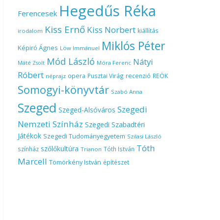
Hegedűs Réka
Ferencesek
Kiss Ernő
Kiss Norbert
kiállítás
irodalom
Miklós Péter
Képiró Ágnes
Löw Immánuel
Mód László
Nátyi
Móra Ferenc
Máté Zsolt
Róbert
opera
Pusztai Virág
recenzió
REÖK
néprajz
Somogyi-könyvtár
Szabó Anna
Szeged
Szegedi
Szeged-Alsóváros
Nemzeti Színház
Szegedi Szabadtéri
Játékok
Szegedi Tudományegyetem
Szilasi László
Tóth
szőlőkultúra
színház
Tóth István
Trianon
Marcell
Tömörkény István
építészet