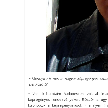
− Mennyire ismeri a magyar képregényes szubku
élet között?
− Vannak barátaim Budapesten, volt alkalma
képregényes rendezvényeken. Először is, úgy 
különbözik a képregényóriások – amilyen Fr