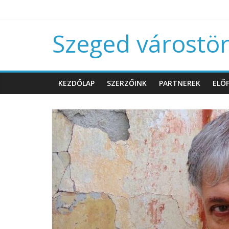
Szeged várostört
KEZDŐLAP
SZERZŐINK
PARTNEREK
ELŐF