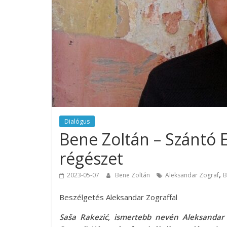
Dialógus
Bene Zoltán – Szántó 
régészet
,
2023-05-07
Bene Zoltán
Aleksandar Zograf
B
Beszélgetés Aleksandar Zograffal
Saša Rakezić, ismertebb nevén Aleksandar Z