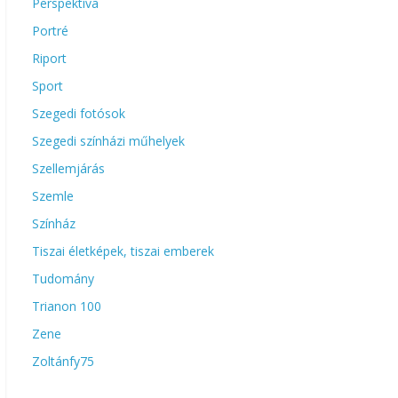
Perspektíva
Portré
Riport
Sport
Szegedi fotósok
Szegedi színházi műhelyek
Szellemjárás
Szemle
Színház
Tiszai életképek, tiszai emberek
Tudomány
Trianon 100
Zene
Zoltánfy75