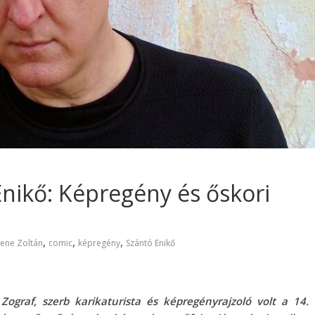
Enikő: Képregény és őskori
,
,
,
ene Zoltán
comic
képregény
Szántó Enikő
ograf, szerb karikaturista és képregényrajzoló volt a 14.