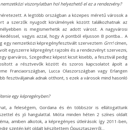
, nemzetközi viszonylatban hol helyezhető el ez a rendezvény?
lméretezett. A legtöbb országban a közepes méretű városok a
ert a szerzők nyugodt körülmények között találkozhatnak az
 mélyebben is megismerhetik az adott várost. A nagyvárosi
ekedéssel, vagyis azzal, hogy A pontból eljusson B pontba… A
ig egy nemzetközi képregényfesztivált szerveztem
Grrr!
címen,
volt egyszerre képregényt rajzolni és a rendezvényt szervezni,
y iparváros, Szegedhez képest kicsit kisebb, a fesztivál pedig
tosított a résztvevők között és szoros kapcsolatot ápolt a
eme Franciaországban, Lucca Olaszországban vagy Erlangen
 fesztiváljainak adnak otthont, s ezek a városok mind hasonló
kítenie egy képregényben?
t, a feleségem, Gordana és én többször is ellátogattunk
ettel és jó hangulattal. Mióta minden héten 2 színes oldalt
éma, amiben alkotok, a képregényes útleírások: így 2011-ben,
dig szintén két oldalt készítettem Ópusztaszerről…