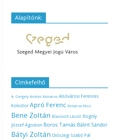
Alapítónk:
Címkefelhő
Alsóvárosi Ferences
A. Gergely András
Alsóváros
Apró Ferenc
Kolostor
Belvárosi Mozi
Bene Zoltán
Bogoly
Blazovich László
Boros Tamás
Bálint Sándor
József Ágoston
Bátyi Zoltán
Diószegi Szabó Pál