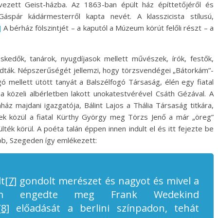
vezett Geist-házba. Az 1863-ban épült ház építtetőjéről és
Gáspár kádármesterről kapta nevét. A klasszicista stílusú,
]
A bérház fölszintjét – a kaputól a Múzeum körút felőli részt – a
skedők, tanárok, nyugdíjasok mellett művészek, írók, festők,
dták. Népszerűségét jellemzi, hogy törzsvendégei „Bátorkám”-
ogó mellett ütött tanyát a Balszélfogó Társaság, élén egy fiatal
 a közeli albérletben lakott unokatestvérével Csáth Gézával. A
áz majdani igazgatója, Bálint Lajos a Thália Társaság titkára,
ek közül a fiatal Kürthy György meg Törzs Jenő a már „öreg”
ték körül. A poéta talán éppen innen indult el és itt fejezte be
őbb, Szegeden így emlékezett:
t
[7]
gondolt merészet és nagyot és mivel a
em engedte meg Frank Wedekind
[8]
előadását a berlini színpadon, tehát