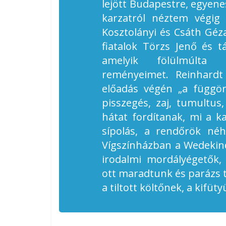
lejött Budapestre, egyene
karzatról néztem végig
Kosztolányi és Csáth Géza
fiatalok Törzs Jenő és tá
amelyik fölülmúlta 
reményeimet. Reinhardt 
előadás végén „a függön
pisszegés, zaj, tumultus
hátat fordítanak, mi a k
sípolás, a rendőrök né
Vígszínházban a Wedekin
irodalmi mordályégetők,
ott maradtunk és parázs t
a tiltott költőnek, a kifüt