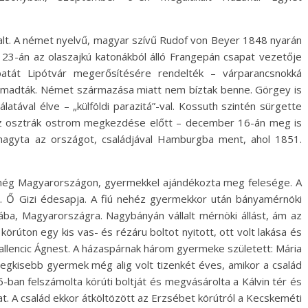
lalt. A német nyelvű, magyar szívű Rudof von Beyer 1848 nyarán
23-án az olaszajkú katonákból álló Frangepán csapat vezetője
atát Lipótvár megerősítésére rendelték – várparancsnokká
ámadták. Német származása miatt nem bíztak benne. Görgey is
atával élve – „külföldi parazitá”-val. Kossuth szintén sürgette
l az osztrák ostrom megkezdése előtt – december 16-án meg is
lhagyta az országot, családjával Hamburgba ment, ahol 1851.
 még Magyarországon, gyermekkel ajándékozta meg felesége. A
a. Ő Gizi édesapja. A fiú nehéz gyermekkor után bányamérnöki
jába, Magyarországra. Nagybányán vállalt mérnöki állást, ám az
örúton egy kis vas- és rézáru boltot nyitott, ott volt lakása és
 Vallencic Ágnest. A házaspárnak három gyermeke született: Mária
legkisebb gyermek még alig volt tizenkét éves, amikor a család
-ban felszámolta körúti boltját és megvásárolta a Kálvin tér és
t. A család ekkor átköltözött az Erzsébet körútról a Kecskeméti