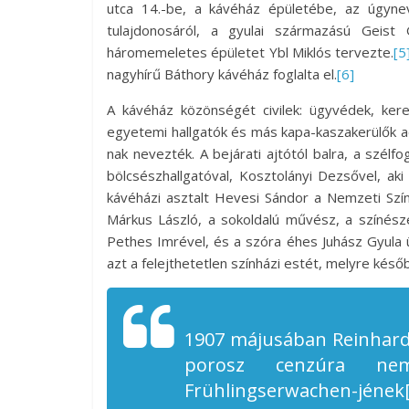
utca 14.-be, a kávéház épületébe, az úgyne
tulajdonosáról, a gyulai származású Geist 
háromemeletes épületet Ybl Miklós tervezte.
[5
nagyhírű Báthory kávéház foglalta el.
[6]
A kávéház közönségét civilek: ügyvédek, kere
egyetemi hallgatók és más kapa-kaszakerülők a
nak nevezték. A bejárati ajtótól balra, a szélf
bölcsészhallgatóval, Kosztolányi Dezsővel, aki
kávéházi asztalt Hevesi Sándor a Nemzeti Szính
Márkus László, a sokoldalú művész, a színész
Pethes Imrével, és a szóra éhes Juhász Gyula ül
azt a felejthetetlen színházi estét, melyre kés
1907 májusában Reinhard
porosz cenzúra n
Frühlingserwachen-
jének