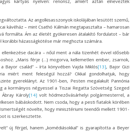
agyis kártyás nyelven: renonsz, amiért aztán elnevezték
megváltoztatta. Az angolkisasszonyok iskolájában lesütött szemű,
tcai kávéház – mint Csathó Kálmán megtapasztalta – hamarosan
vá formálta. Ám az életét gyökeresen átalakító fordulatot – bár
el korábbi házasságkötése már meghozta számára.
 ellenkezése dacára – nőül ment a nála tizenhét évvel idősebb
csoshoz. „Maris férje (…) mogorva, kellemetlen ember, zsarnok,
a Bayor család” – írta könyvében Vajda Miklós
[13]
, Bajor Gizi
ária miért ment feleségül hozzá? Okkal gondolhatjuk, hogy
szinte gyereklányt. Az 1901-ben, Pesten megalakult Pannónia
eig a kormányos négyessel a Tiszai Regatta Szövetség Szeged
, Ábray Károly
[14]
volt hódmezővásárhelyi polgármesterrel, a
lkesen bábáskodott. Nem csoda, hogy a pesti fiatalok körében
a. Ismertségét növelte, hogy minisztériumi teendői mellett 1901-
pot is szerkesztette.
” új férjjel, hanem „komédiásokkal” is gyarapította a Beyer