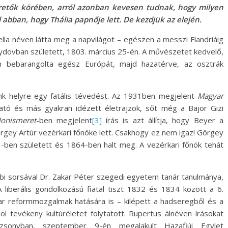
eretők körében, arról azonban kevesen tudnak, hogy milyen
d abban, hogy Thália papnője lett. De kezdjük az elején.
ella néven látta meg a napvilágot – egészen a messzi Flandriáig
i Sydovban született, 1803. március 25-én. A művészetet kedvelő,
n bebarangolta egész Európát, majd hazatérve, az osztrák
sunk helyre egy fatális tévedést. Az 1931ben megjelent
Magyar
ható és más gyakran idézett életrajzok, sőt még a Bajor Gizi
onismeret
-ben megjelent
[3]
írás is azt állítja, hogy Beyer a
rgey Artúr vezérkari főnöke lett. Csakhogy ez nem igaz! Görgey
1-ben született és 1864-ben halt meg. A vezérkari főnök tehát
i sorsával Dr. Zakar Péter szegedi egyetem tanár tanulmánya,
 liberális gondolkozású fiatal tiszt 1832 és 1834 között a 6.
ar reformmozgalmak hatására is – kilépett a hadseregből és a
 tevékeny kultúréletet folytatott. Rupertus álnéven írásokat
sonyban, szeptember 9-én megalakult Hazafiúi Egylet