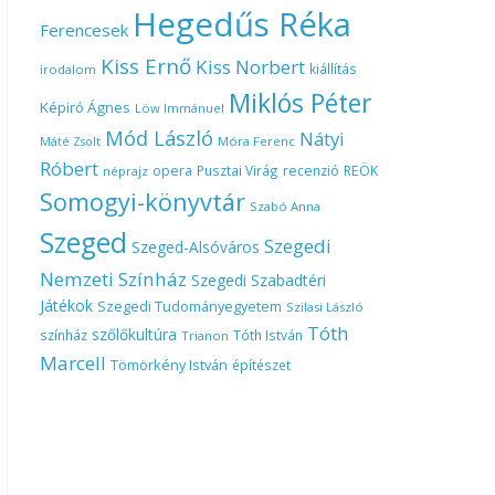
Hegedűs Réka
Ferencesek
Kiss Ernő
Kiss Norbert
kiállítás
irodalom
Miklós Péter
Képiró Ágnes
Löw Immánuel
Mód László
Nátyi
Móra Ferenc
Máté Zsolt
Róbert
opera
Pusztai Virág
recenzió
REÖK
néprajz
Somogyi-könyvtár
Szabó Anna
Szeged
Szegedi
Szeged-Alsóváros
Nemzeti Színház
Szegedi Szabadtéri
Játékok
Szegedi Tudományegyetem
Szilasi László
Tóth
szőlőkultúra
színház
Tóth István
Trianon
Marcell
Tömörkény István
építészet