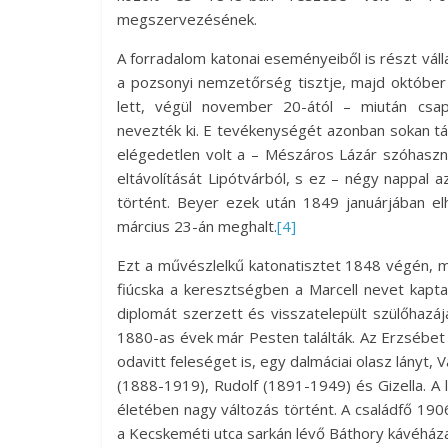
megszervezésének.
A forradalom katonai eseményeiből is részt vál
a pozsonyi nemzetőrség tisztje, majd október 
lett, végül november 20-ától – miután csap
nevezték ki. E tevékenységét azonban sokan t
elégedetlen volt a – Mészáros Lázár szóhasznál
eltávolítását Lipótvárból, s ez – négy nappa
történt. Beyer ezek után 1849 januárjában e
március 23-án meghalt.
[4]
Ezt a művészlelkű katonatisztet 1848 végén,
fiúcska a keresztségben a Marcell nevet kapt
diplomát szerzett és visszatelepült szülőhazá
1880-as évek már Pesten találták. Az Erzsébet k
odavitt feleséget is, egy dalmáciai olasz lányt,
(1888-1919), Rudolf (1891-1949) és Gizella. A 
életében nagy változás történt. A családfő 1906
a Kecskeméti utca sarkán lévő Báthory kávéháza