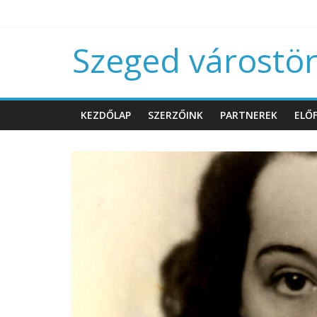
Szeged várostört
KEZDŐLAP
SZERZŐINK
PARTNEREK
ELŐF