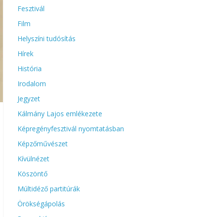
Fesztivál
Film
Helyszíni tudósítás
Hírek
História
Irodalom
Jegyzet
Kálmány Lajos emlékezete
Képregényfesztivál nyomtatásban
Képzőművészet
Kívülnézet
Köszöntő
Múltidéző partitúrák
Örökségápolás