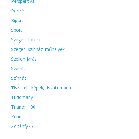
Perspektíva
Portré
Riport
Sport
Szegedi fotósok
Szegedi színházi műhelyek
Szellemjárás
Szemle
Színház
Tiszai életképek, tiszai emberek
Tudomány
Trianon 100
Zene
Zoltánfy75