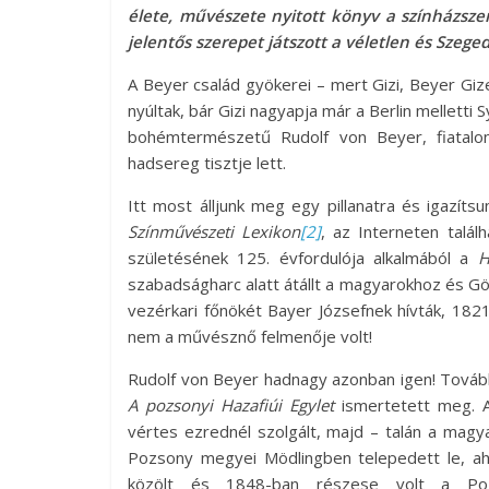
élete, művészete nyitott könyv a színházsz
jelentős szerepet játszott a véletlen és Szege
A Beyer család gyökerei – mert Gizi, Beyer Giz
nyúltak, bár Gizi nagyapja már a Berlin mellett
bohémtermészetű Rudolf von Beyer, fiatalo
hadsereg tisztje lett.
Itt most álljunk meg egy pillanatra és igazít
Színművészeti Lexikon
[2]
, az Interneten talál
születésének 125. évfordulója alkalmából a
H
szabadságharc alatt átállt a magyarokhoz és Gö
vezérkari főnökét Bayer Józsefnek hívták, 182
nem a művésznő felmenője volt!
Rudolf von Beyer hadnagy azonban igen! Tovább
A pozsonyi Hazafiúi Egylet
ismertetett meg. A
vértes ezrednél szolgált, majd – talán a magy
Pozsony megyei Mödlingben telepedett le, ahol
közölt és 1848-ban részese volt a Poz