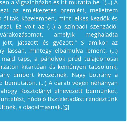
sen a Vígszínházba és itt mutatta be. ˙(…) A
 ezt az emlékezetes premiért, mellettem
 álltak, közelemben, mint lelkes kezdők és
rsai. Ez volt az (…) a színpadi szenzáció,
várakozásomat, amelyik meghaladta
jött, játszott és győzött.” S amikor az
y lassan, mintegy elbámulva lement, (…)
, majd taps, a páholyok prűd tulajdonosai
arzaton kitartóan és keményen tapsolunk,
hány embert kivezetnek. Nagy botrány a
d bemutatón. (…) A darab végén néhányan
 ahogy Kosztolányi elnevezett bennünket,
üntetést, hódoló tiszteletadást rendeztünk
yültnek, a diadalmasnak.
[9]