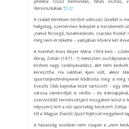
játékba: rossz bemondás, hibás osztás, v
Renonszká
nak
.
”
[12]
A család életében történt változás Gizellát is 
hallgatag, szemérmes leánykát a Kecskeméti u
„naivul fecsegő, bizalmaskodó, csacska fruská”-
még nem érzékelte – valójában nővére két évv
A tizenhat éves Beyer Mária 1904-ben – szülei
Ábray Zoltán (1871- ?) miniszteri osztálytaná
közben nagy szoknyavadász, akit nem kedvelt 
keresztfia. Ha valóban ilyen volt, akkor M
sportteljesítményeivel hódította meg a még 
Evezős Club bajnokai közé tartozott – egy id
városa vándordíját is védte – és édesapjával
szerveződő természetjáró mozgalom körül is le
népszerű lett a vízi sportvilág becézett Zoltij
től a
Magyar Evezős
Sport
fejléccel megjelenő la
A házasság azonban nem csupán a „nem kedvelt