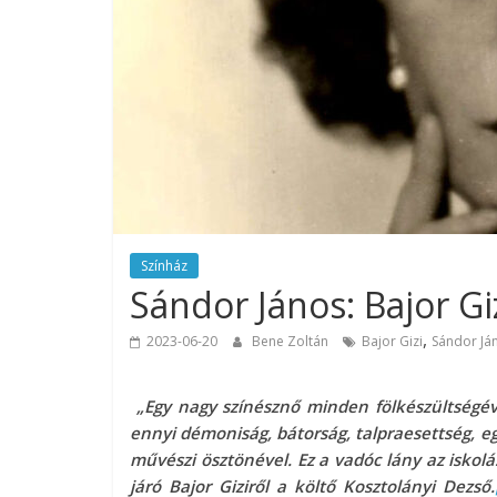
Színház
Sándor János: Bajor Gi
,
2023-06-20
Bene Zoltán
Bajor Gizi
Sándor Já
„Egy nagy színésznő minden fölkészültségév
ennyi démoniság, bátorság, talpraesettség, eg
művészi ösztönével. Ez a vadóc lány az iskolá
járó Bajor Giziről a költő Kosztolányi Dezső.