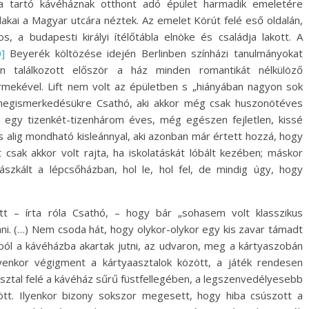
a tartó kávéháznak otthont adó épület harmadik emeletére
lakai a Magyar utcára néztek. Az emelet Körút felé eső oldalán,
, a budapesti királyi ítélőtábla elnöke és családja lakott. A
]
Beyerék költözése idején Berlinben színházi tanulmányokat
an találkozott először a ház minden romantikát nélkülöző
ermekével. Lift nem volt az épületben s „hiányában nagyon sok
 megismerkedésükre Csathó, aki akkor még csak huszonötéves
er egy tizenkét-tizenhárom éves, még egészen fejletlen, kissé
s alig mondható kisleánnyal, aki azonban már értett hozzá, hogy
 csak akkor volt rajta, ha iskolatáskát lóbált kezében; máskor
ászkált a lépcsőházban, hol le, hol fel, de mindig úgy, hogy
ett – írta róla Csathó, – hogy bár „sohasem volt klasszikus
ni. (…) Nem csoda hát, hogy olykor-olykor egy kis zavar támadt
ól a kávéházba akartak jutni, az udvaron, meg a kártyaszobán
ilyenkor végigment a kártyaasztalok között, a játék rendesen
asztal felé a kávéház sűrű füstfellegében, a legszenvedélyesebb
lött. Ilyenkor bizony sokszor megesett, hogy hiba csúszott a