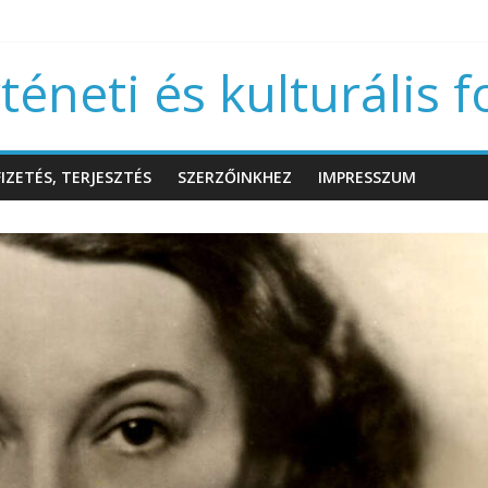
éneti és kulturális f
IZETÉS, TERJESZTÉS
SZERZŐINKHEZ
IMPRESSZUM