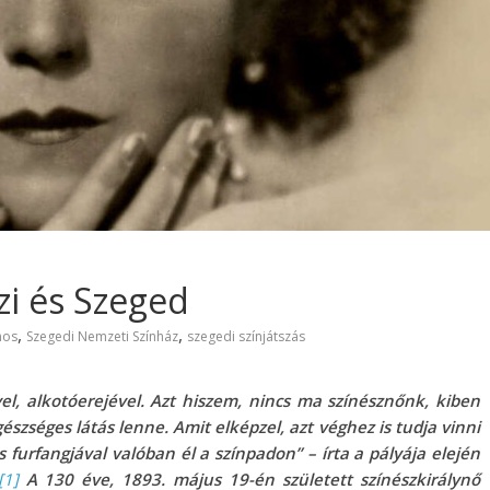
zi és Szeged
,
,
nos
Szegedi Nemzeti Színház
szegedi színjátszás
el, alkotóerejével. Azt hiszem, nincs ma színésznőnk, kiben
észséges látás lenne. Amit elképzel, azt véghez is tudja vinni
s furfangjával valóban él a színpadon” – írta a pályája elején
[1]
A 130 éve, 1893. május 19-én született színészkirálynő