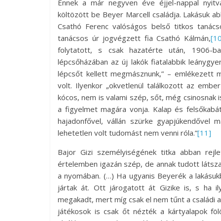
Ennek a már negyven éve éjjel-nappal nyitv
költözött be Beyer Marcell családja. Lakásuk ab
Csathó Ferenc valóságos belső titkos tanácsos
tanácsos úr jogvégzett fia Csathó Kálmán,
[10
folytatott, s csak hazatérte után, 1906-b
lépcsőházában az új lakók fiatalabbik leánygy
lépcsőt kellett megmásznunk,” – emlékezett
volt. Ilyenkor „okvetlenül találkozott az emb
kócos, nem is valami szép, sőt, még csinosnak i
a figyelmet magára vonja. Kalap és felsőkabát
hajadonfővel, vállán szürke gyapjúkendővel m
lehetetlen volt tudomást nem venni róla.”
[11]
Bajor Gizi személyiségének titka abban rejl
értelemben igazán szép, de annak tudott látsza
a nyomában. (…) Ha ugyanis Beyerék a lakásukb
jártak át. Ott járogatott át Gizike is, s ha 
megakadt, mert míg csak el nem tűnt a családi 
játékosok is csak őt nézték a kártyalapok fö