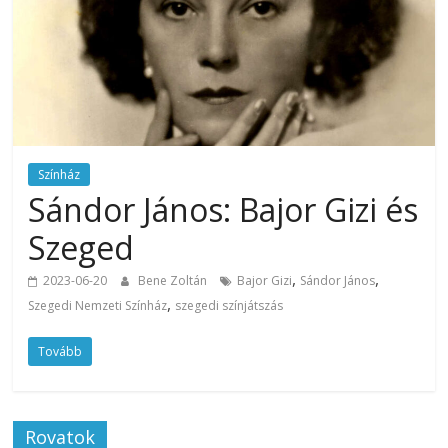
Színház
Sándor János: Bajor Gizi és
Szeged
,
,
2023-06-20
Bene Zoltán
Bajor Gizi
Sándor János
,
Szegedi Nemzeti Színház
szegedi színjátszás
Tovább
Rovatok