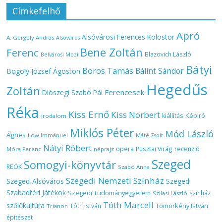
Címkefelhő
Apró
Alsóvárosi Ferences Kolostor
A. Gergely András
Alsóváros
Bene Zoltán
Ferenc
Blazovich László
Belvárosi Mozi
Bátyi
Boros Tamás
Bálint Sándor
Bogoly József Ágoston
Hegedűs
Zoltán
Ferencesek
Diószegi Szabó Pál
Réka
Kiss Ernő
Kiss Norbert
Képiró
kiállítás
irodalom
Miklós Péter
Mód László
Ágnes
Löw Immánuel
Máté Zsolt
Nátyi Róbert
opera
Pusztai Virág
recenzió
Móra Ferenc
néprajz
Szeged
Somogyi-könyvtár
REÖK
Szabó Anna
Szegedi Nemzeti Színház
Szeged-Alsóváros
Szegedi
Szabadtéri Játékok
Szegedi Tudományegyetem
színház
Szilasi László
Tóth Marcell
szőlőkultúra
Tömörkény István
Tóth István
Trianon
építészet