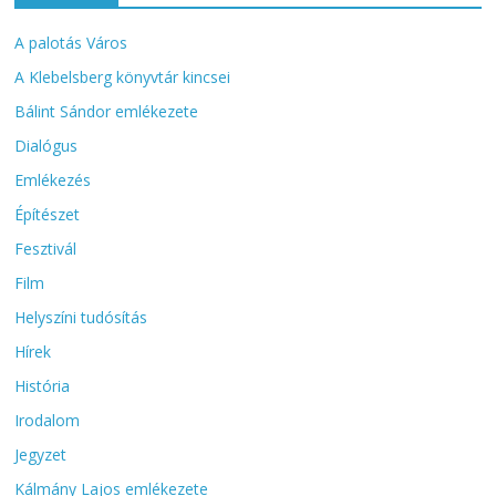
A palotás Város
A Klebelsberg könyvtár kincsei
Bálint Sándor emlékezete
Dialógus
Emlékezés
Építészet
Fesztivál
Film
Helyszíni tudósítás
Hírek
História
Irodalom
Jegyzet
Kálmány Lajos emlékezete