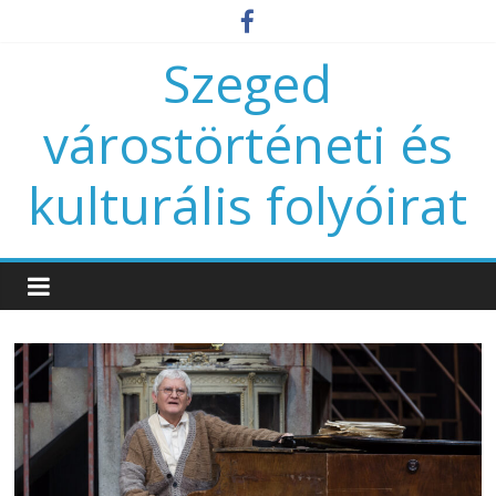
Szeged
várostörténeti és
kulturális folyóirat