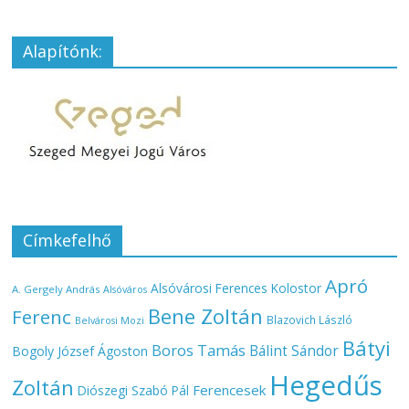
Alapítónk:
Címkefelhő
Apró
Alsóvárosi Ferences Kolostor
A. Gergely András
Alsóváros
Bene Zoltán
Ferenc
Blazovich László
Belvárosi Mozi
Bátyi
Boros Tamás
Bálint Sándor
Bogoly József Ágoston
Hegedűs
Zoltán
Ferencesek
Diószegi Szabó Pál