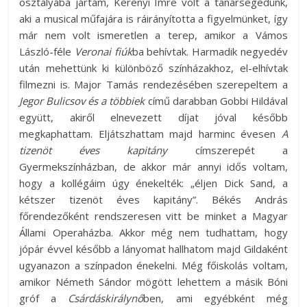
osztályába jártam, Kerényi Imre volt a tanársegédünk,
aki a musical műfajára is ráirányította a figyelmünket, így
már nem volt ismeretlen a terep, amikor a Vámos
László-féle
Veronai fiúk
ba behívtak. Harmadik negyedév
után mehettünk ki különböző színházakhoz, el-elhívtak
filmezni is. Major Tamás rendezésében szerepeltem a
Jegor Bulicsov és a többiek
című darabban Gobbi Hildával
együtt, akiről elnevezett díjat jóval később
megkaphattam. Eljátszhattam majd harminc évesen
A
tizenöt éves kapitány
címszerepét a
Gyermekszínházban, de akkor már annyi idős voltam,
hogy a kollégáim úgy énekelték: „éljen Dick Sand, a
kétszer tizenöt éves kapitány”. Békés András
főrendezőként rendszeresen vitt be minket a Magyar
Állami Operaházba. Akkor még nem tudhattam, hogy
jópár évvel később a lányomat hallhatom majd Gildaként
ugyanazon a színpadon énekelni. Még főiskolás voltam,
amikor Németh Sándor mögött lehettem a másik Bóni
gróf a
Csárdáskirálynő
ben, ami egyébként még