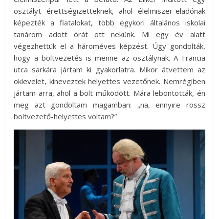
osztályt érettségizetteknek, ahol élelmiszer-eladónak
képezték a fiatalokat, több egykori általános iskolai
tanárom adott órát ott nekünk. Mi egy év alatt
végezhettük el a hároméves képzést. Úgy gondolták,
hogy a boltvezetés is menne az osztálynak. A Francia
utca sarkára jártam ki gyakorlatra. Mikor átvettem az
oklevelet, kineveztek helyettes vezetőnek. Nemrégiben
jártam arra, ahol a bolt működött. Mára lebontották, én
meg azt gondoltam magamban: „na, ennyire rossz
boltvezető-helyettes voltam?”