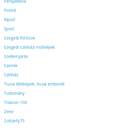
Perspektíva
Portré
Riport
Sport
Szegedi fotósok
Szegedi színházi műhelyek
Szellemjárás
Szemle
Színház
Tiszai életképek, tiszai emberek
Tudomány
Trianon 100
Zene
Zoltánfy75