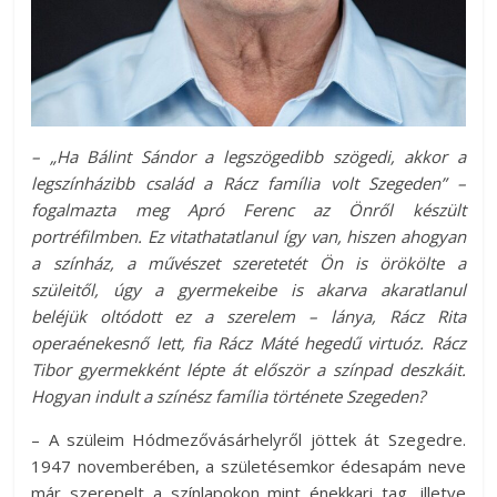
– „Ha Bálint Sándor a legszögedibb szögedi, akkor a
legszínházibb család a Rácz família volt Szegeden” –
fogalmazta meg Apró Ferenc az Önről készült
portréfilmben. Ez vitathatatlanul így van, hiszen ahogyan
a színház, a művészet szeretetét Ön is örökölte a
szüleitől, úgy a gyermekeibe is akarva akaratlanul
beléjük oltódott ez a szerelem – lánya, Rácz Rita
operaénekesnő lett, fia Rácz Máté hegedű virtuóz. Rácz
Tibor gyermekként lépte át először a színpad deszkáit.
Hogyan indult a színész família története Szegeden?
– A szüleim Hódmezővásárhelyről jöttek át Szegedre.
1947 novemberében, a születésemkor édesapám neve
már szerepelt a színlapokon mint énekkari tag, illetve