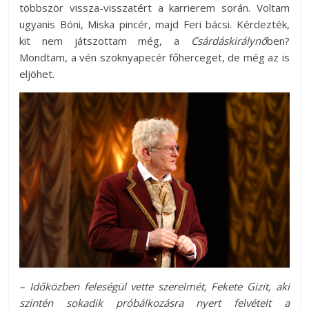
többször vissza-visszatért a karrierem során. Voltam
ugyanis Bóni, Miska pincér, majd Feri bácsi. Kérdezték,
kit nem játszottam még, a
Csárdáskirálynő
ben?
Mondtam, a vén szoknyapecér főherceget, de még az is
eljöhet.
– Időközben feleségül vette szerelmét, Fekete Gizit, aki
szintén sokadik próbálkozásra nyert felvételt a