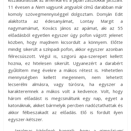
11 évesen a
Nem vagyunk angyalok
című darabban már
komoly szövegmennyiséggel dolgoztam. Domján Edit
alakította az édesanyámat, Lontay Margit a
nagymamámat, Kovács János az apámat, aki az 55
előadásból egyetlen egyszer úgy pofon vágott jelenet
közben, hogy majdnem kicsordult a könnyem. Előtte
mindig sikerült a színpadi pofon, akkor egyszer azonban
félrecsúszott. Végül is, szigorú apa-szerepet kellett
hoznia, ez hitelesen sikerült. Ugyanezért a darabért
gyűlöltem meg évekre a mákos rétest is. Hihetetlen
mennyiségben kellett megennem, nem lehetett
lecserélni almásra, vagy túrósra, ha egyszer a
karakteremnek a mákos volt a kedvence. Volt, hogy
három előadást is megcsináltunk egy nap, egyet a
katonáknak, akiket bármelyik percben riadóztathattak és
akkor félbeszakadt az előadás. Elő is fordult ilyen
egyszer-kétszer.
– Izgalmas kitérőnek hangzik, hogy a gimnáziumi