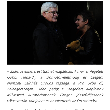
– Számos elismerést tudhat magáénak. A már emlegetett
Gobbi Hilda-díj, a Dömötör-életműdíj és Szegedi
Nemzeti Színház Örökös tagsága, a Pro Urbe díj
Zalaegerszegen… Idén pedig a Szegedért Alapítvány
Művészeti kuratóriumának Gregor József-díjasának
választották. Mit jelent ez az elismerés az Ön számára.