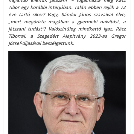
hajlandó ellenük játszani” – fogalmazta meg Rácz
Tibor egy korábbi interjúban. Talán ebben rejlik a 72
éve tartó siker? Vagy, Sándor János szavaival élve,
„mert megőrizte magában a gyermeki naivitást, a
játszani tudást”? Valószínűleg mindkettő igaz. Rácz
Tiborral, a Szegedért Alapítvány 2023-as Gregor
József-díjasával beszélgettünk.