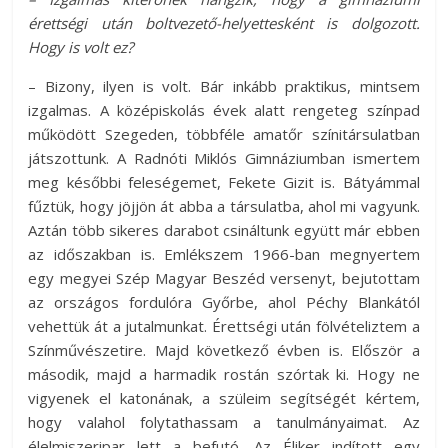
érettségi után boltvezető-helyettesként is dolgozott.
Hogy is volt ez?
– Bizony, ilyen is volt. Bár inkább praktikus, mintsem
izgalmas. A középiskolás évek alatt rengeteg színpad
működött Szegeden, többféle amatőr színitársulatban
játszottunk. A Radnóti Miklós Gimnáziumban ismertem
meg későbbi feleségemet, Fekete Gizit is. Bátyámmal
fűztük, hogy jöjjön át abba a társulatba, ahol mi vagyunk.
Aztán több sikeres darabot csináltunk együtt már ebben
az időszakban is. Emlékszem 1966-ban megnyertem
egy megyei Szép Magyar Beszéd versenyt, bejutottam
az országos fordulóra Győrbe, ahol Péchy Blankától
vehettük át a jutalmunkat. Érettségi után fölvételiztem a
Színművészetire. Majd következő évben is. Először a
második, majd a harmadik rostán szórtak ki. Hogy ne
vigyenek el katonának, a szüleim segítségét kértem,
hogy valahol folytathassam a tanulmányaimat. Az
élelmiszeripar lett a befutó. Az Éliker indított egy