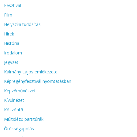
Fesztivál
Film
Helyszíni tudósítás
Hírek
História
Irodalom
Jegyzet
Kálmány Lajos emlékezete
Képregényfesztivál nyomtatásban
Képzőművészet
Kívülnézet
Köszöntő
Múltidéző partitúrák
Örökségápolás