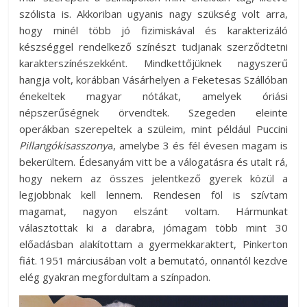
szólista is. Akkoriban ugyanis nagy szükség volt arra,
hogy minél több jó fizimiskával és karakterizáló
készséggel rendelkező színészt tudjanak szerződtetni
karakterszínészekként. Mindkettőjüknek nagyszerű
hangja volt, korábban Vásárhelyen a Feketesas Szállóban
énekeltek magyar nótákat, amelyek óriási
népszerűségnek örvendtek. Szegeden eleinte
operákban szerepeltek a szüleim, mint például Puccini
Pillangókisasszony
a, amelybe 3 és fél évesen magam is
bekerültem. Édesanyám vitt be a válogatásra és utalt rá,
hogy nekem az összes jelentkező gyerek közül a
legjobbnak kell lennem. Rendesen föl is szívtam
magamat, nagyon elszánt voltam. Hármunkat
választottak ki a darabra, jómagam több mint 30
előadásban alakítottam a gyermekkaraktert, Pinkerton
fiát. 1951 márciusában volt a bemutató, onnantól kezdve
elég gyakran megfordultam a színpadon.