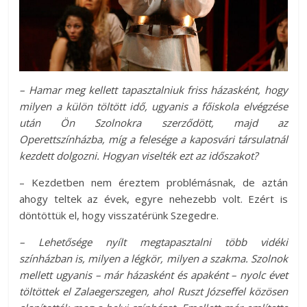
– Hamar meg kellett tapasztalniuk friss házasként, hogy
milyen a külön töltött idő, ugyanis a főiskola elvégzése
után Ön Szolnokra szerződött, majd az
Operettszínházba, míg a felesége a kaposvári társulatnál
kezdett dolgozni. Hogyan viselték ezt az időszakot?
– Kezdetben nem éreztem problémásnak, de aztán
ahogy teltek az évek, egyre nehezebb volt. Ezért is
döntöttük el, hogy visszatérünk Szegedre.
– Lehetősége nyílt megtapasztalni több vidéki
színházban is, milyen a légkör, milyen a szakma. Szolnok
mellett ugyanis – már házasként és apaként – nyolc évet
töltöttek el Zalaegerszegen, ahol Ruszt Józseffel közösen