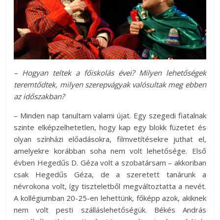
– Hogyan teltek a főiskolás évei? Milyen lehetőségek
teremtődtek, milyen szerepvágyak valósultak meg ebben
az időszakban?
– Minden nap tanultam valami újat. Egy szegedi fiatalnak
szinte elképzelhetetlen, hogy kap egy blokk füzetet és
olyan színházi előadásokra, filmvetítésekre juthat el,
amelyekre korábban soha nem volt lehetősége. Első
évben Hegedűs D. Géza volt a szobatársam – akkoriban
csak Hegedűs Géza, de a szeretett tanárunk a
névrokona volt, így tiszteletből megváltoztatta a nevét.
A kollégiumban 20-25-en lehettünk, főképp azok, akiknek
nem volt pesti szálláslehetőségük. Békés András