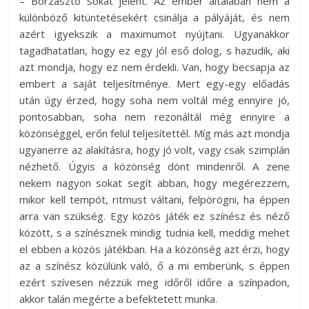
– Borzasztó sokat jelent. Az ember általában nem a
különböző kitüntetésekért csinálja a pályáját, és nem
azért igyekszik a maximumot nyújtani. Ugyanakkor
tagadhatatlan, hogy ez egy jól eső dolog, s hazudik, aki
azt mondja, hogy ez nem érdekli. Van, hogy becsapja az
embert a saját teljesítménye. Mert egy-egy előadás
után úgy érzed, hogy soha nem voltál még ennyire jó,
pontosabban, soha nem rezonáltál még ennyire a
közönséggel, erőn felül teljesítettél. Míg más azt mondja
ugyanerre az alakításra, hogy jó volt, vagy csak szimplán
nézhető. Úgyis a közönség dönt mindenről. A zene
nekem nagyon sokat segít abban, hogy megérezzem,
mikor kell tempót, ritmust váltani, felpörögni, ha éppen
arra van szükség. Egy közös játék ez színész és néző
között, s a színésznek mindig tudnia kell, meddig mehet
el ebben a közös játékban. Ha a közönség azt érzi, hogy
az a színész közülünk való, ő a mi emberünk, s éppen
ezért szívesen nézzük meg időről időre a színpadon,
akkor talán megérte a befektetett munka.