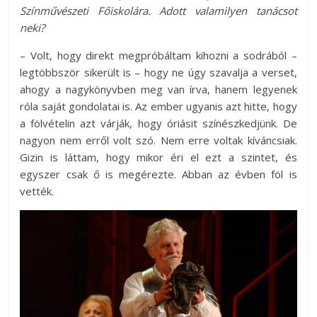
Színművészeti Főiskolára. Adott valamilyen tanácsot
neki?
– Volt, hogy direkt megpróbáltam kihozni a sodrából –
legtöbbször sikerült is – hogy ne úgy szavalja a verset,
ahogy a nagykönyvben meg van írva, hanem legyenek
róla saját gondolatai is. Az ember ugyanis azt hitte, hogy
a fölvételin azt várják, hogy óriásit színészkedjünk. De
nagyon nem erről volt szó. Nem erre voltak kíváncsiak.
Gizin is láttam, hogy mikor éri el ezt a szintet, és
egyszer csak ő is megérezte. Abban az évben föl is
vették.