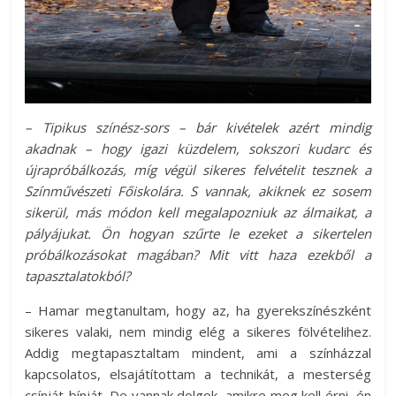
– Tipikus színész-sors – bár kivételek azért mindig
akadnak – hogy igazi küzdelem, sokszori kudarc és
újrapróbálkozás, míg végül sikeres felvételit tesznek a
Színművészeti Főiskolára. S vannak, akiknek ez sosem
sikerül, más módon kell megalapozniuk az álmaikat, a
pályájukat. Ön hogyan szűrte le ezeket a sikertelen
próbálkozásokat magában? Mit vitt haza ezekből a
tapasztalatokból?
– Hamar megtanultam, hogy az, ha gyerekszínészként
sikeres valaki, nem mindig elég a sikeres fölvételihez.
Addig megtapasztaltam mindent, ami a színházzal
kapcsolatos, elsajátítottam a technikát, a mesterség
csínját-bínját. De vannak dolgok, amikre meg kell érni, én