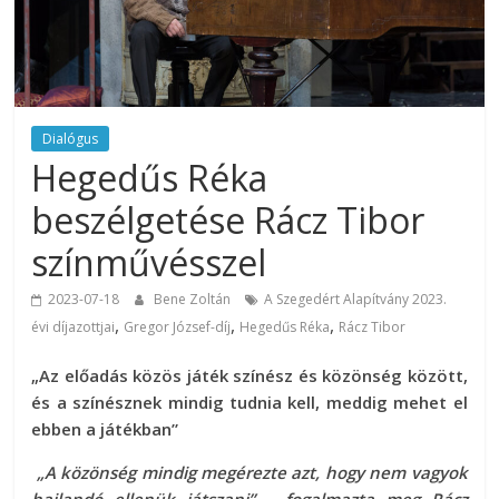
Dialógus
Hegedűs Réka
beszélgetése Rácz Tibor
színművésszel
2023-07-18
Bene Zoltán
A Szegedért Alapítvány 2023.
,
,
,
évi díjazottjai
Gregor József-díj
Hegedűs Réka
Rácz Tibor
„Az előadás közös játék színész és közönség között,
és a színésznek mindig tudnia kell, meddig mehet el
ebben a játékban”
„A közönség mindig megérezte azt, hogy nem vagyok