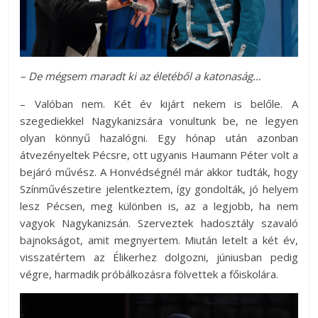
– De mégsem maradt ki az életéből a katonaság…
– Valóban nem. Két év kijárt nekem is belőle. A
szegediekkel Nagykanizsára vonultunk be, ne legyen
olyan könnyű hazalógni. Egy hónap után azonban
átvezényeltek Pécsre, ott ugyanis Haumann Péter volt a
bejáró művész. A Honvédségnél már akkor tudták, hogy
Színművészetire jelentkeztem, így gondolták, jó helyem
lesz Pécsen, meg különben is, az a legjobb, ha nem
vagyok Nagykanizsán. Szerveztek hadosztály szavaló
bajnokságot, amit megnyertem. Miután letelt a két év,
visszatértem az Élikerhez dolgozni, júniusban pedig
végre, harmadik próbálkozásra fölvettek a főiskolára.