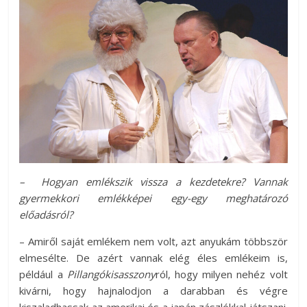
– Hogyan emlékszik vissza a kezdetekre? Vannak
gyermekkori emlékképei egy-egy meghatározó
előadásról?
– Amiről saját emlékem nem volt, azt anyukám többször
elmesélte. De azért vannak elég éles emlékeim is,
például a
Pillangókisasszony
ról, hogy milyen nehéz volt
kivárni, hogy hajnalodjon a darabban és végre
kiszaladhassak az amerikai és a japán zászlókkal játszani.