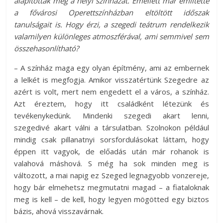
alapították meg a helyi színházat. Emellett már említette
a fővárosi Operettszínházban eltöltött időszak
tanulságait is. Hogy érzi, a szegedi teátrum rendelkezik
valamilyen különleges atmoszférával, ami semmivel sem
összehasonlítható?
– A színház maga egy olyan építmény, ami az embernek
a lelkét is megfogja. Amikor visszatértünk Szegedre az
azért is volt, mert nem engedett el a város, a színház.
Azt éreztem, hogy itt családként létezünk és
tevékenykedünk. Mindenki szegedi akart lenni,
szegedivé akart válni a társulatban. Szolnokon például
mindig csak pillanatnyi sorsfordulásokat láttam, hogy
éppen itt vagyok, de előadás után már rohanok is
valahová máshová. S még ha sok minden meg is
változott, a mai napig ez Szeged legnagyobb vonzereje,
hogy bár elmehetsz megmutatni magad – a fiataloknak
meg is kell – de kell, hogy legyen mögötted egy biztos
bázis, ahová visszavárnak.