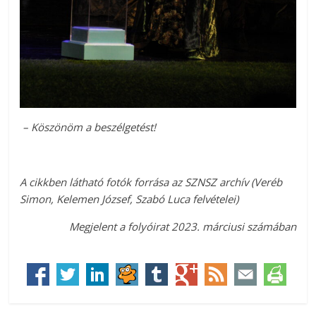
– Köszönöm a beszélgetést!
A cikkben látható fotók forrása az SZNSZ archív (Veréb
Simon, Kelemen József, Szabó Luca felvételei)
Megjelent a folyóirat 2023. márciusi számában