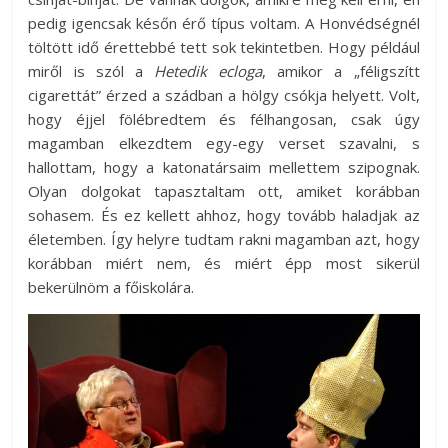
pedig igencsak későn érő típus voltam. A Honvédségnél
töltött idő érettebbé tett sok tekintetben. Hogy például
miről is szól a
Hetedik ecloga
, amikor a „féligszítt
cigarettát” érzed a szádban a hölgy csókja helyett. Volt,
hogy éjjel fölébredtem és félhangosan, csak úgy
magamban elkezdtem egy-egy verset szavalni, s
hallottam, hogy a katonatársaim mellettem szipognak.
Olyan dolgokat tapasztaltam ott, amiket korábban
sohasem. És ez kellett ahhoz, hogy tovább haladjak az
életemben. Így helyre tudtam rakni magamban azt, hogy
korábban miért nem, és miért épp most sikerül
bekerülnöm a főiskolára.