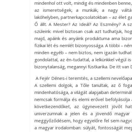
mindenhol ott volt, mindig és mindenben benne
az ismeretségek, a munkák, a nagy váltás
lakóhelyben, partnerkapcsolatokban – az élet 
Ő állt. A Mester? Az Ideál? Az Eszmény? A s
szüleink: mivel biztosan csak azt tudhatjuk, hogy
majd, apáink és anyáink produktuma ama bizony
fizikai lét és nemlét bizonyossága. A többi – 
minden egyéb – nem biztos, nem igazán tudhat
gondolattal, az én-tudattal, a lelkünkkel végül i
bizonytalanság, megannyi füstkarika. De itt van
A Fejér Dénes-i teremtés, a szellemi nevelőapa
A szellemi dolgok, a Tőle tanultak, az ő fog
mindenhatósága, a világát alapjaiban determin
nemcsak formálja és elemi erővel befolyásolja
következendőket, az úgynevezett jövőt ha
univerzumnak a jelen és a jövendő magyar 
meggyőződésem, hogy egyelőre fel sem nagyon t
a magyar irodalomban: súlyát, fontosságát me