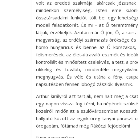
volt az eredeti szakmája, akárcsak Jézusnak 
mindenkori személyiség, Isten eme különl
össztársadalmi funkciót tölt be: egy lehets
modell feladatkörét. És mi – az Ő teremtménye
látjuk, érzékeljük. Azután már Ő jön, Ő, a so
magyarság, az erdélyi származás öröksége és iro
homo hungaricus és benne az Ő korszakos, é
felismerések, az élet-útravaló eszmék és ideálo
kontrollált és minősített cselekvés, a tett, a p
cikkekig és tovább, mindenféle megnyilvá
megnyugvás. És véle és utána a fény, csup
napsütésben fennen lobogó zászlók. Ilyesmik.
Arthur királyról azt tartják, nem halt meg a c
egy napon vissza fog térni, ha népének szüksé
közelről: midőn itt a szülővárosomban Kossuth
hallgató között az egyik öreg tanyai paraszt
öregapám, főtámad még Rákóczi fejödelöm!
Ilyen egyszerű ez.