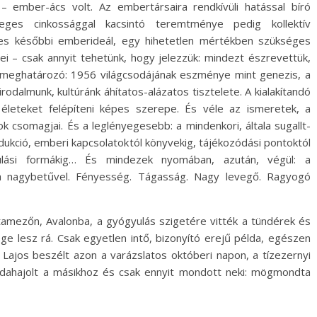
– ember-ács volt. Az embertársaira rendkívüli hatással bíró
eges cinkossággal kacsintó teremtménye pedig kollektív
éges későbbi emberideál, egy hihetetlen mértékben szükséges
i – csak annyit tehetünk, hogy jelezzük: mindezt észrevettük,
rs-meghatározó: 1956 világcsodájának eszménye mint genezis, a
dalmunk, kultúránk áhítatos-alázatos tisztelete. A kialakítandó
leteket felépíteni képes szerepe. És véle az ismeretek, a
k csomagjai. És a leglényegesebb: a mindenkori, általa sugallt-
rodukció, emberi kapcsolatoktól könyvekig, tájékozódási pontoktól
nulási formákig… És mindezek nyomában, azután, végül: a
a nagybetűvel. Fényesség. Tágasság. Nagy levegő. Ragyogó
satamezőn, Avalonba, a gyógyulás szigetére vitték a tündérek és
ge lesz rá. Csak egyetlen intő, bizonyító erejű példa, egészen
 Lajos beszélt azon a varázslatos októberi napon, a tízezernyi
 odahajolt a másikhoz és csak ennyit mondott neki: mögmondta