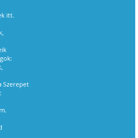
 itt.
k,
eik
agok:
,
a Szerepet
:
em.
d