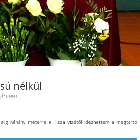
sú nélkül
ejér Dénes
 alig néhány méterre a Tisza vizétől idézhettem a megtartó