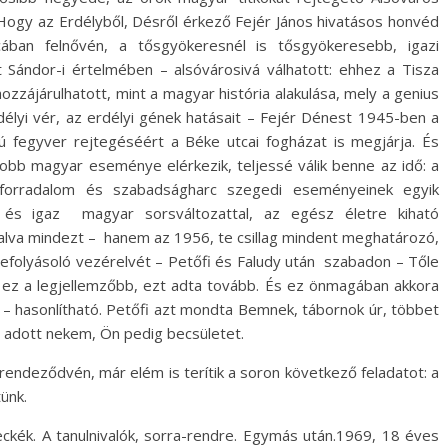
 Hogy az Erdélyből, Désről érkező Fejér János hivatásos honvéd
ában felnővén, a tősgyökeresnél is tősgyökeresebb, igazi
 Sándor-i értelmében – alsóvárosivá válhatott: ehhez a Tisza
zzájárulhatott, mint a magyar história alakulása, mely a genius
rdélyi vér, az erdélyi gének hatásait – Fejér Dénest 1945-ben a
 fegyver rejtegéséért a Béke utcai fogházat is megjárja. És
obb magyar eseménye elérkezik, teljessé válik benne az idő: a
forradalom és szabadságharc szegedi eseményeinek egyik
 és igaz magyar sorsváltozattal, az egész életre kiható
lva mindezt – hanem az 1956, te csillag mindent meghatározó,
folyásoló vezérelvét – Petőfi és Faludy után szabadon – Tőle
lt ez a legjellemzőbb, ezt adta tovább. És ez önmagában akkora
 – hasonlítható. Petőfi azt mondta Bemnek, tábornok úr, többet
t adott nekem, Ön pedig becsületet.
rendeződvén, már elém is terítik a soron következő feladatot: a
ünk.
eckék. A tanulnivalók, sorra-rendre. Egymás után.1969, 18 éves