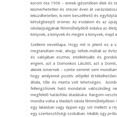
korom óta 1956 – ennek igézetében élek és te
kiismerhetetlen és ötezer éven át varázslatosan
leküzdhetetlen, ki nem beszélhető és egyfolyt
kétségbeejtő örömei. Az irodalom és az újság
iskolaújságjának fémműhelyéből indulva az életpá
könyvek, a könyvek és megint a könyvek, majd a
Szellemi nevelőapa. Hogy mit is jelent ez a 
megtanultam már, ahogy teltek-múltak az évt
és valójában eszmei, intellektuális és gon
engem, azt a Domonkos Lászlót, azt a Domit, a
akinek ismernek – szinte semmit sem mondtam.
hogy amilyenné pozitív előjellel értékelhetőe
általa, tőle és miatta volt lehetséges. Azo
fellengzősnek ható mondatok valószínűleg 
megfelelő hatásfokú átadására. Rangom-vesztet
mondta volna a Madách iskola fémműhelyében.
egy lakásban vagy éppen egy sör mellett a r
egy szerkesztőségi szobában. Inkább úgy próbál