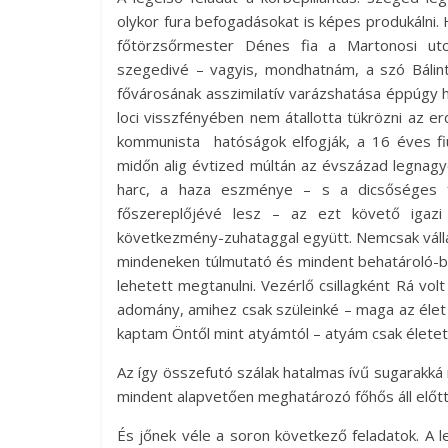
olykor fura befogadásokat is képes produkálni.
főtörzsőrmester Dénes fia a Martonosi utc
szegedivé – vagyis, mondhatnám, a szó Bálint
fővárosának asszimilatív varázshatása éppúgy ho
loci visszfényében nem átallotta tükrözni az e
kommunista hatóságok elfogják, a 16 éves fiú
midőn alig évtized múltán az évszázad legnagy
harc, a haza eszménye – s a dicsőséges 
főszereplőjévé lesz – az ezt követő igazi
következmény-zuhataggal együtt. Nemcsak válla
mindeneken túlmutató és mindent behatároló-be
lehetett megtanulni. Vezérlő csillagként Rá vo
adomány, amihez csak szüleinké – maga az élet
kaptam Öntől mint atyámtól – atyám csak élete
Az így összefutó szálak hatalmas ívű sugarakká 
mindent alapvetően meghatározó főhős áll előtt
És jőnek véle a soron következő feladatok. A l