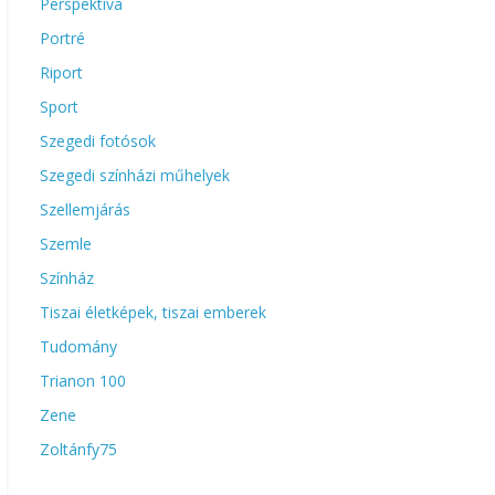
Perspektíva
Portré
Riport
Sport
Szegedi fotósok
Szegedi színházi műhelyek
Szellemjárás
Szemle
Színház
Tiszai életképek, tiszai emberek
Tudomány
Trianon 100
Zene
Zoltánfy75