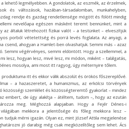
, a lehető legmélyebben. A gondolatok, az eszmék, az érzelmek,
ok és változások, hazában-társadalomban, munkahelyben,
gazdag rendje és gazdag rendetlensége mögött és fölött mindig
zellemi nevelőapa egészen másként teremt bennünket, mint a
 az általuk létrehozott fizikai valót – a testünket – elveszítjük
os porból vétetettség és porrá levés foglalata. Az anyagi, a
néma csend, ahogyan a Hamlet-ben olvashatjuk. Semmi más – azaz
ó. Semmi végérvényes, semmi eldöntött. Hogy a szellemmel, a
s mi lesz, hogyan lesz, mivé lesz, mi módon, miként – találgatás,
 Dénes mosolya, ami most itt ragyog, úgy méternyire tőlem.
 produktuma itt és ekkor válik abszolút és örökös főszereplővé.
almai – a hazaszeretet, a humanizmus, az erkölcsi törvények
áló közösségi szemlélet és közösségteremtő gyakorlat – mindez
 az embert, de úgy alakítja – átéltem, tudom –, hogy az ezután
tározza meg. Méghozzá alapjaiban. Hogy a Fejér Dénes-i
világában mekkora a jelentősége és főleg mekkora lesz –
udjuk mérni igazán. Olyan ez, mint József Attila megjelenése
ghatározni jó darabig még csak megközelítőleg sem lehet. Ács