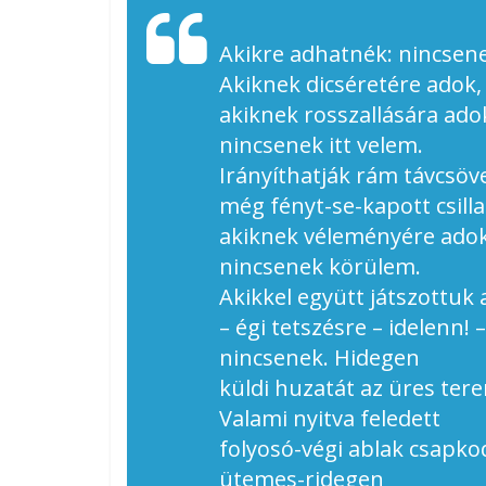
Akikre adhatnék: nincsenek
Akiknek dicséretére adok,
akiknek rosszallására ado
nincsenek itt velem.
Irányíthatják rám távcsöv
még fényt-se-kapott csill
akiknek véleményére adok
nincsenek körülem.
Akikkel együtt játszottuk 
– égi tetszésre – idelenn! –
nincsenek. Hidegen
küldi huzatát az üres ter
Valami nyitva feledett
folyosó-végi ablak csapko
ütemes-ridegen