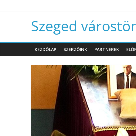
Szeged várostört
KEZDŐLAP
SZERZŐINK
PARTNEREK
ELŐF