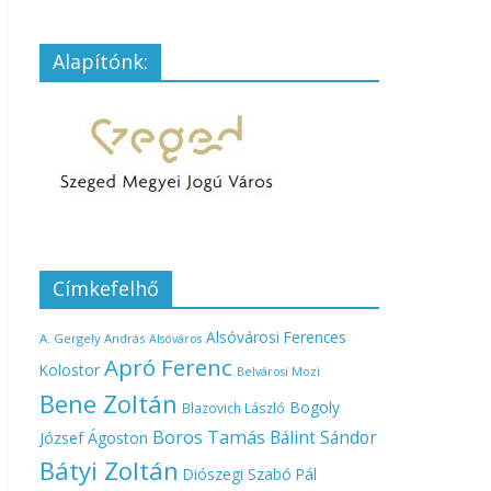
Alapítónk:
Címkefelhő
Alsóvárosi Ferences
A. Gergely András
Alsóváros
Apró Ferenc
Kolostor
Belvárosi Mozi
Bene Zoltán
Bogoly
Blazovich László
Boros Tamás
Bálint Sándor
József Ágoston
Bátyi Zoltán
Diószegi Szabó Pál