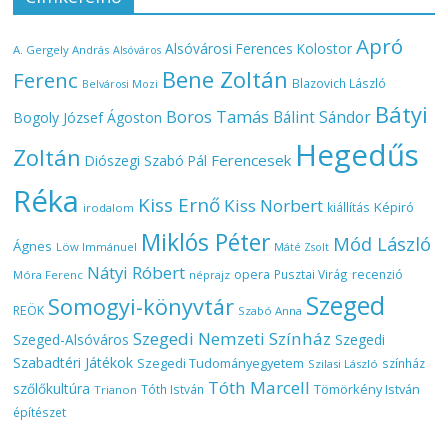
Apró
Alsóvárosi Ferences Kolostor
A. Gergely András
Alsóváros
Bene Zoltán
Ferenc
Blazovich László
Belvárosi Mozi
Bátyi
Boros Tamás
Bálint Sándor
Bogoly József Ágoston
Hegedűs
Zoltán
Ferencesek
Diószegi Szabó Pál
Réka
Kiss Ernő
Kiss Norbert
Képiró
kiállítás
irodalom
Miklós Péter
Mód László
Ágnes
Löw Immánuel
Máté Zsolt
Nátyi Róbert
opera
Pusztai Virág
recenzió
Móra Ferenc
néprajz
Szeged
Somogyi-könyvtár
REÖK
Szabó Anna
Szegedi Nemzeti Színház
Szeged-Alsóváros
Szegedi
Szabadtéri Játékok
Szegedi Tudományegyetem
színház
Szilasi László
Tóth Marcell
szőlőkultúra
Tömörkény István
Tóth István
Trianon
építészet