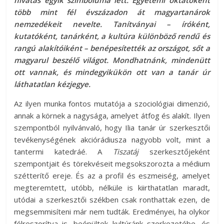
hivatás egyik szimbóluma lett. Egyetemi oktatóként
több mint fél évszázadon át magyartanárok
nemzedékeit nevelte. Tanítványai – íróként,
kutatóként, tanárként, a kultúra különböző rendű és
rangú alakítóiként – benépesítették az országot, sőt a
magyarul beszélő világot. Mondhatnánk, mindenütt
ott vannak, és mindegyikükön ott van a tanár úr
láthatatlan kézjegye.
Az ilyen munka fontos mutatója a szociológiai dimenzió,
annak a körnek a nagysága, amelyet átfog és alakít. Ilyen
szempontból nyilvánvaló, hogy Ilia tanár úr szerkesztői
tevékenységének akciórádiusza nagyobb volt, mint a
tantermi katedráé. A
Tiszatáj
szerkesztőjeként
szempontjait és törekvéseit megsokszorozta a médium
szétterítő ereje. És az a profil és eszmeiség, amelyet
megteremtett, utóbb, nélküle is kiirthatatlan maradt,
utódai a szerkesztői székben csak ronthattak ezen, de
megsemmisíteni már nem tudták. Eredményei, ha olykor
félreszorítva is, beépültek kultúránk szerkezetébe, és