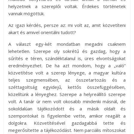
helyzetnek a szereplői voltak. Érdekes történetek
vannak mögöttük.
Az igazi kérdés, persze az: mi volt az, amit közvetíteni
akart és amivel orientálni tudott?
A választ egy-két mondatban megadni csaknem
lehetetlen. Szerepe oly sokrétű és gazdag, hogy a
sűrítés e téren, szándéktalanul is, üres elvontságokat
eredményezhet. De ha azt mondom, hogy a „való”
közvetítése volt a szerep lényege, a magyar kultúra
teljes szegmensében, az összetartozás és a
széttagoltság egyidejű, kettős összefüggésében,
közelítünk a lényeghez. Szerepe a helyreállító szerepe
volt. A tanár úr nem volt okosabb mindenki másnál, de
sokoldalúan tájékozódott és a másik oldalt és
szempontokat is figyelembe vette, amikor reagált a
dolgokra. Közvetítésével gazdagabbá tette és
megerősítette a tájékozódást. Nem parciális mítoszokat