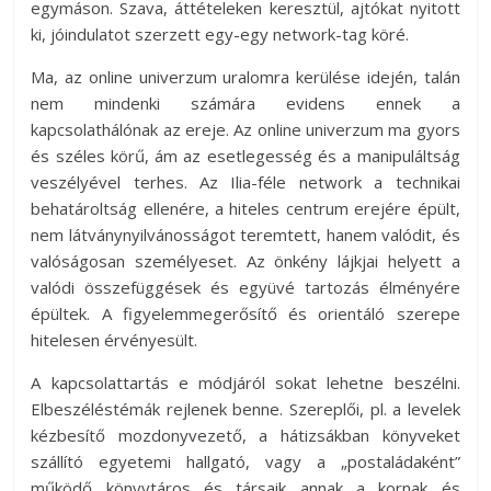
egymáson. Szava, áttételeken keresztül, ajtókat nyitott
ki, jóindulatot szerzett egy-egy network-tag köré.
Ma, az online univerzum uralomra kerülése idején, talán
nem mindenki számára evidens ennek a
kapcsolathálónak az ereje. Az online univerzum ma gyors
és széles körű, ám az esetlegesség és a manipuláltság
veszélyével terhes. Az Ilia-féle network a technikai
behatároltság ellenére, a hiteles centrum erejére épült,
nem látványnyilvánosságot teremtett, hanem valódit, és
valóságosan személyeset. Az önkény lájkjai helyett a
valódi összefüggések és együvé tartozás élményére
épültek. A figyelemmegerősítő és orientáló szerepe
hitelesen érvényesült.
A kapcsolattartás e módjáról sokat lehetne beszélni.
Elbeszéléstémák rejlenek benne. Szereplői, pl. a levelek
kézbesítő mozdonyvezető, a hátizsákban könyveket
szállító egyetemi hallgató, vagy a „postaládaként”
működő könyvtáros és társaik annak a kornak és