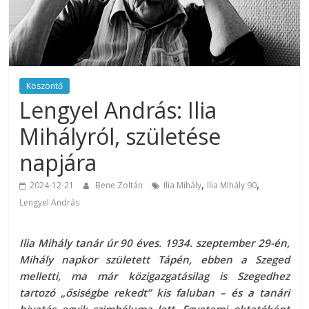
Köszöntő
Lengyel András: Ilia
Mihályról, születése
napjára
,
,
2024-12-21
Bene Zoltán
Ilia Mihály
Ilia MIhály 90
Lengyel András
Ilia Mihály tanár úr 90 éves. 1934. szeptember 29-én,
Mihály napkor született Tápén, ebben a Szeged
melletti, ma már közigazgatásilag is Szegedhez
tartozó „ősiségbe rekedt” kis faluban – és a tanári