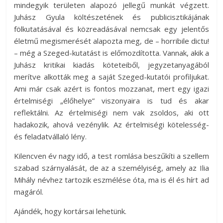
mindegyik területen alapozó jellegű munkát végzett.
Juhász Gyula költészetének és publicisztikájának
fölkutatásával és közreadásával nemcsak egy jelentős
életmű megismerését alapozta meg, de – horribile dictu!
– még a Szeged-kutatást is előmozdította. Vannak, akik a
Juhász kritikai kiadás köteteiből, jegyzetanyagából
merítve alkották meg a saját Szeged-kutatói profiljukat.
Ami már csak azért is fontos mozzanat, mert egy igazi
értelmiségi „élőhelye” viszonyaira is tud és akar
reflektálni. Az értelmiségi nem vak zsoldos, aki ott
hadakozik, ahová vezénylik. Az értelmiségi kötelesség-
és feladatvállaló lény.
Kilencven év nagy idő, a test romlása beszűkíti a szellem
szabad szárnyalását, de az a személyiség, amely az Ilia
Mihály névhez tartozik eszmélése óta, ma is él és hírt ad
magáról.
Ajándék, hogy kortársai lehetünk.