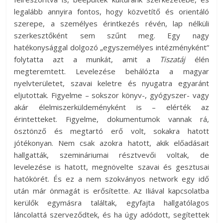
legalább annyira fontos, hogy közvetítő és orientáló
szerepe, a személyes érintkezés révén, lap nélküli
szerkesztőként sem szűnt meg. Egy nagy
hatékonysággal dolgozó „egyszemélyes intézményként”
folytatta azt a munkát, amit a
Tiszatáj
élén
megteremtett. Levelezése behálózta a magyar
nyelvterületet, szavai keletre és nyugatra egyaránt
eljutottak. Figyelme – sokszor könyv-, gyógyszer- vagy
akár élelmiszerküldeményként is – elérték az
érintetteket. Figyelme, dokumentumok vannak rá,
ösztönző és megtartó erő volt, sokakra hatott
jótékonyan. Nem csak azokra hatott, akik előadásait
hallgatták, szemináriumai résztvevői voltak, de
levelezése is hatott, megnövelte szavai és gesztusai
hatókörét. És ez a nem szokványos network egy idő
után már önmagát is erősítette. Az Iliával kapcsolatba
kerülők egymásra találtak, egyfajta hallgatólagos
láncolattá szerveződtek, és ha úgy adódott, segítettek