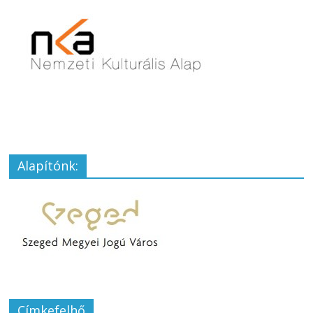
Alapítónk:
Címkefelhő