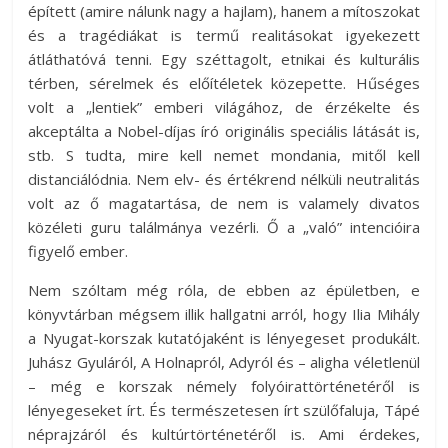
épített (amire nálunk nagy a hajlam), hanem a mítoszokat
és a tragédiákat is termű realitásokat igyekezett
átláthatóvá tenni. Egy széttagolt, etnikai és kulturális
térben, sérelmek és előítéletek közepette. Hűséges
volt a „lentiek” emberi világához, de érzékelte és
akceptálta a Nobel-díjas író originális speciális látását is,
stb. S tudta, mire kell nemet mondania, mitől kell
distanciálódnia. Nem elv- és értékrend nélküli neutralitás
volt az ő magatartása, de nem is valamely divatos
közéleti guru találmánya vezérli. Ő a „való” intencióira
figyelő ember.
Nem szóltam még róla, de ebben az épületben, e
könyvtárban mégsem illik hallgatni arról, hogy Ilia Mihály
a Nyugat-korszak kutatójaként is lényegeset produkált.
Juhász Gyuláról, A Holnapról, Adyról és – aligha véletlenül
– még e korszak némely folyóirattörténetéről is
lényegeseket írt. És természetesen írt szülőfaluja, Tápé
néprajzáról és kultúrtörténetéről is. Ami érdekes,