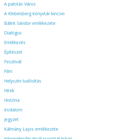
A palotás Város
A Klebelsberg könyvtár kincsei
Bálint Sándor emlékezete
Dialógus
Emlékezés
Építészet
Fesztivál
Film
Helyszíni tudósítás
Hírek
História
Irodalom
Jegyzet
Kálmány Lajos emlékezete
Képregényfesztivál nyomtatásban