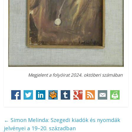
Megjelent a folyóirat 2024. októberi számában
←
Simon Melinda: Szegedi kiadók és nyomdák
jelvényei a 19–20. században