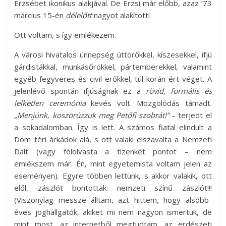
Erzsébet ikonikus alakjával. De Erzsi már előbb, azaz ’73
március 15-én
délelőtt
nagyot alakított!
Ott voltam, s így emlékezem.
A városi hivatalos ünnepség úttörőkkel, kiszesekkel, ifjú
gárdistákkal, munkásőrökkel, pártemberekkel, valamint
egyéb fegyveres és civil erőkkel, túl korán ért véget. A
jelenlévő spontán ifjúságnak ez a
rövid, formális és
lelketlen ceremónia
kevés volt. Mozgolódás támadt.
„Menjünk, koszorúzzuk meg Petőfi
szobrát!”
– terjedt el
a sokadalomban. Így is lett. A számos fiatal elindult a
Dóm téri árkádok alá, s ott valaki elszavalta a Nemzeti
Dalt (vagy fölolvasta a tizenkét pontot – nem
emlékszem már. Én, mint egyetemista voltam jelen az
eseményen). Egyre többen lettünk, s akkor valakik, ott
elől, zászlót bontottak: nemzeti színű zászlót!!!
(Viszonylag messze álltam, azt hittem, hogy alsóbb-
éves joghallgatók, akiket mi nem nagyon ismertük, de
mint most, az internetből megtudtam, az erdészeti