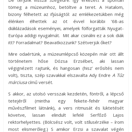
De térjünk vissza Szegedre: így érkezett a spontán
tömeg a múzeumhoz, betöltve a teret. A Hatalom,
bizony félhetett az ifjúságtól: az emlékezetükben még
élénken élhettek az öt évvel korábbi ’68-as
diáklázadások eseményei, amelyek fölforgatták Nyugat-
Európa addigi nyugalmát. Mit akar csinálni ez a sok diák
itt? Forradalmat? Beavatkozzunk? Szétverjük őket?
Mire odaértünk, a múzeumlépcső közepén már ott állt
történetem hőse Dózsa Erzsébet, aki lassan
végignézett rajtunk, és hangosan (hisz’ erősítés nem
volt), tiszta, szép szavakkal elszavalta Ady Endre
A Tűz
márciusa
című versét.
S akkor, az utolsó versszak kezdetén, föntről, a lépcső
tetejéről (mintha egy fekete-fehér magyar
művészfilmet látnánk), a vers ritmusát és lüktetését
követve, lassan elindult lefelé Serfőző Lajos
rektorhelyettes. (Bölcsész volt, volt stílusérzéke – írom
most elismerőleg.) S amikor Erzsi a szavalat végén