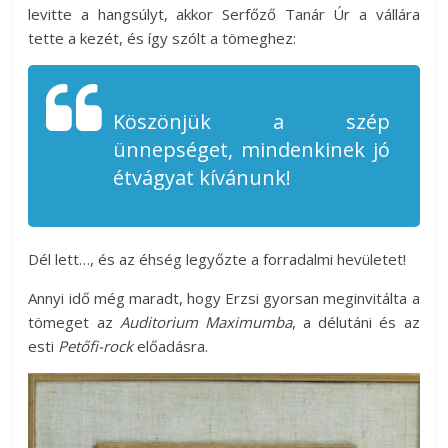
levitte a hangsúlyt, akkor Serfőző Tanár Úr a vállára
tette a kezét, és így szólt a tömeghez:
Köszönjük a szép
ünnepséget, mindenkinek jó
étvágyat kívánunk!
Dél lett…, és az éhség legyőzte a forradalmi hevületet!
Annyi idő még maradt, hogy Erzsi gyorsan meginvitálta a
tömeget az
Auditorium Maximumba
, a délutáni és az
esti
Petőfi-rock
előadásra.