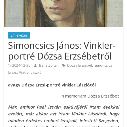
Emlékezés
Simoncsics János: Vinkler-
portré Dózsa Erzsébetről
,
2024-12-30
Bene Zoltán
Dózsa Erzsébet
Simoncsics
,
János
Vinkler Lászkó
avagy
Dózsa Erzsi-portré Vinkler Lászlótól
In memoriam Dózsa Erzsébet
Már, amikor Paál István esküvőjéről írtam évekkel
ezelőtt, már akkor azt írtam Vinkler Lászlóról, hogy
minden érdekes embert lerajzolt, lefestett Szegeden,