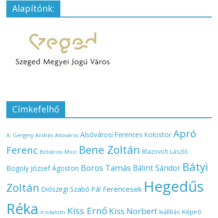
Alapítónk:
Címkefelhő
Apró
Alsóvárosi Ferences Kolostor
A. Gergely András
Alsóváros
Bene Zoltán
Ferenc
Blazovich László
Belvárosi Mozi
Bátyi
Boros Tamás
Bálint Sándor
Bogoly József Ágoston
Hegedűs
Zoltán
Ferencesek
Diószegi Szabó Pál
Réka
Kiss Ernő
Kiss Norbert
Képiró
kiállítás
irodalom