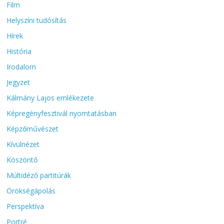
Film
Helyszíni tudósítás
Hírek
História
Irodalom
Jegyzet
Kálmány Lajos emlékezete
Képregényfesztivál nyomtatásban
Képzőművészet
Kívülnézet
Köszöntő
Múltidéző partitúrák
Örökségápolás
Perspektíva
Portré