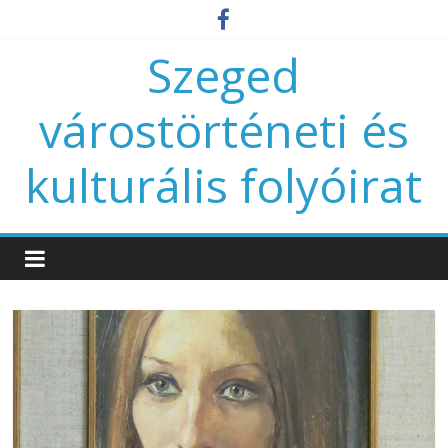
Szeged
várostörténeti és
kulturális folyóirat