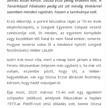
akihez közel került. Dózsa Erzsi pedig érdekes volt. A
Tanárképző Főiskolán pedig ott ült mindig Vinklerrel
szemben minden rajzórán, hiszen a tanítványa volt.
Erzsi ekkortájt, e portré készülése táján (a ’70-es évek
elején/közepén), a Szegedi Egyetemi Színpad vezető
színésznője volt, őt minden, az egyetem környékén
vagy közelében élő fiatal és nem fiatal ember, ismerte.
Hogyne ismerte volna őt a mindenre nyitott szegedi
festőművész Vinkler László!
Azért írok most róla, mert a minap bent jártam a Móra
Ferenc Múzeumban (teljesen más ügyben) s, ha már ott
voltam, eszembe jutott, hogy ott, a Vinkler-
hagyatékban, van egy Dózsa Erzsit ábrázoló festmény.
Kértem, hogy hadd’ másoljam le:
Épp most, 2023. március 15-én volt egy
egyetemi
színpados találkozó
, amelynek fókuszában a hajdani
1973-as Petőfi-rock
című előadás volt, benne Dózsa