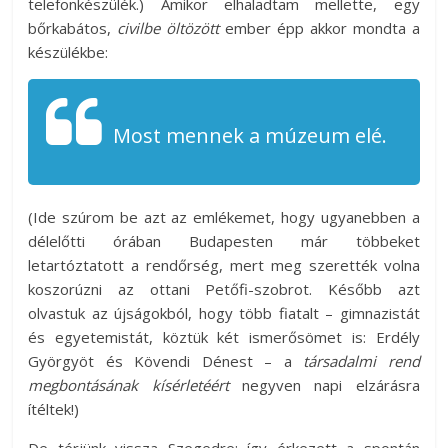
telefonkészülék.) Amikor elhaladtam mellette, egy
bőrkabátos,
civilbe öltözött
ember épp akkor mondta a
készülékbe:
Most mennek a múzeum elé.
(Ide szúrom be azt az emlékemet, hogy ugyanebben a
délelőtti órában Budapesten már többeket
letartóztatott a rendőrség, mert meg szerették volna
koszorúzni az ottani Petőfi-szobrot. Később azt
olvastuk az újságokból, hogy több fiatalt – gimnazistát
és egyetemistát, köztük két ismerősömet is: Erdély
Györgyöt és Kövendi Dénest – a
társadalmi rend
megbontásának
kísérletéért
negyven napi elzárásra
ítéltek!)