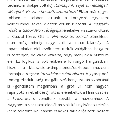
technikum diákjai voltak.)
„Csináljunk saját ünnepséget!”
„Menjünk vissza a Kossuth-szoborhoz!”
Ekkor már egyre
többen s többen lettünk: a környező egyetemi
kollégiumból sokan kijöttek velünk tüntetni. A
Kossuth-
nótát,
a
Gábor Áron rézágyúját
énekelve visszavonultunk
a Klauzál térre. Ott, a
Himnusz
és
Szózat
eléneklése
után még mindig nagy volt a tanácstalanság. A
tapasztalatlan elől levők sem tudták valójában, hogy mi
is történjen, de valaki kitalálta, hogy menjünk a Múzeum
elé! Ez logikus is volt ebben a forrongó hangulatban,
hiszen a klasszicista/timpanonos/oszlopos múzeum
formája a
magyar forradalom szimbóluma
. A gyarapodó
tömeg elindult. Még megállt Széchenyi István szobránál
is (gondoltam magamban: a gróf úr nem nagyon
rajongott a rebellióért), ott is elénekeltük a Himnuszt és
a Szózatot, s vonultunk tovább a múzeumhoz. A
Nagyposta Vár utcai oldalában volt két nyilvános telefon
(nem telefonfülke, hanem csak két falra erősített, nyitott