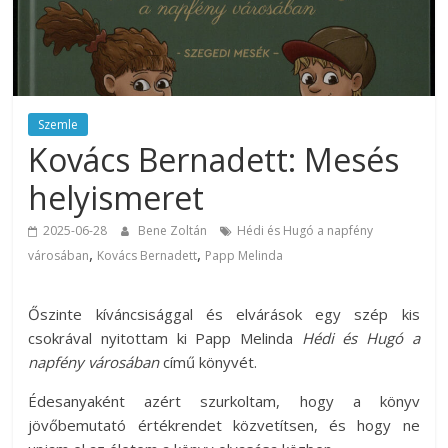
Szemle
Kovács Bernadett: Mesés
helyismeret
2025-06-28
Bene Zoltán
Hédi és Hugó a napfény
,
,
városában
Kovács Bernadett
Papp Melinda
Őszinte kíváncsisággal és elvárások egy szép kis
csokrával nyitottam ki Papp Melinda
Hédi és Hugó a
napfény városában
című könyvét.
Édesanyaként azért szurkoltam, hogy a könyv
jövőbemutató értékrendet közvetítsen, és hogy ne