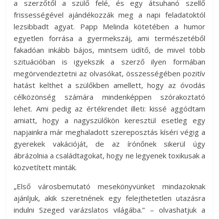
a szerzőtől a szülő felé, és egy átsuhanó szellő
frissességével ajándékozzák meg a napi feladatoktól
lezsibbadt agyat. Papp Melinda kötetében a humor
egyetlen forrása a gyermekszáj, ami természetéből
fakadóan inkább bájos, mintsem üdítő, de mivel több
szituációban is igyekszik a szerző ilyen formában
megörvendeztetni az olvasókat, összességében pozitív
hatást kelthet a szülőkben amellett, hogy az óvodás
célközönség számára mindenképpen szórakoztató
lehet. Ami pedig az értékrendet illeti: kissé aggódtam
amiatt, hogy a nagyszülőkön keresztül esetleg egy
napjainkra már meghaladott szereposztás kíséri végig a
gyerekek vakációját, de az írónőnek sikerül úgy
ábrázolnia a családtagokat, hogy ne legyenek toxikusak a
közvetített minták.
„Első városbemutató mesekönyvünket mindazoknak
ajánljuk, akik szeretnének egy felejthetetlen utazásra
indulni Szeged varázslatos világába.” – olvashatjuk a