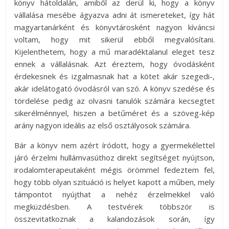
könyv hátoldalán, amiből az derül ki, hogy a könyv
vállalása mesébe ágyazva adni át ismereteket, így hát
magyartanárként és könyvtárosként nagyon kíváncsi
voltam, hogy mit sikerül ebből megvalósítani.
Kijelenthetem, hogy a mű maradéktalanul eleget tesz
ennek a vállalásnak. Azt éreztem, hogy óvodásként
érdekesnek és izgalmasnak hat a kötet akár szegedi-,
akár idelátogató óvodásról van szó. A könyv szedése és
tördelése pedig az olvasni tanulók számára kecsegtet
sikerélménnyel, hiszen a betűméret és a szöveg-kép
arány nagyon ideális az első osztályosok számára.
Bár a könyv nem azért íródott, hogy a gyermekélettel
járó érzelmi hullámvasúthoz direkt segítséget nyújtson,
irodalomterapeutaként mégis örömmel fedeztem fel,
hogy több olyan szituáció is helyet kapott a műben, mely
támpontot nyújthat a nehéz érzelmekkel való
megküzdésben. A testvérek többször is
összevitatkoznak a kalandozások során, így