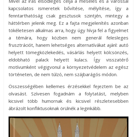
Mivel az írás elsődleges célja a mesélés és a várossal
kapcsolatos ismeretek bővítése, mélyítése, így a
fenntarthatóság csak gesztusok szintjén, mintegy a
háttérben jelenik meg. Ez a fajta megjelenítés azonban
tökéletesen alkalmas arra, hogy úgy hívja fel a figyelmet
a témára, hogy közben nem generál felesleges
frusztrációt, hanem lehetséges alternatívákat ajánl: autó
helyett tömegközlekedés, vásárlás helyett kölcsönzés,
eldobható palack helyett kulacs. Így visszatérő
motívumként végigvonul a környezetvédelem az egész
történeten, de nem túlzó, nem szájbarágós módon.
Összességében kellemes érzésekkel fejeztem be az
olvasást. Szívesen fogadnám a folytatást, melyben
kicsivel több humornak és kicsivel részletesebben
ábrázolt konfliktusoknak örülnék a leginkább.