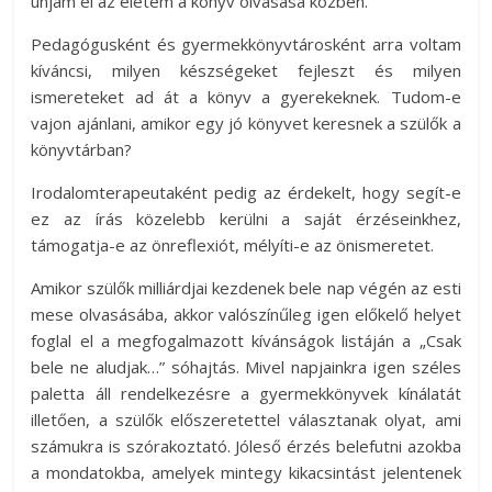
unjam el az életem a könyv olvasása közben.
Pedagógusként és gyermekkönyvtárosként arra voltam
kíváncsi, milyen készségeket fejleszt és milyen
ismereteket ad át a könyv a gyerekeknek. Tudom-e
vajon ajánlani, amikor egy jó könyvet keresnek a szülők a
könyvtárban?
Irodalomterapeutaként pedig az érdekelt, hogy segít-e
ez az írás közelebb kerülni a saját érzéseinkhez,
támogatja-e az önreflexiót, mélyíti-e az önismeretet.
Amikor szülők milliárdjai kezdenek bele nap végén az esti
mese olvasásába, akkor valószínűleg igen előkelő helyet
foglal el a megfogalmazott kívánságok listáján a „Csak
bele ne aludjak…” sóhajtás. Mivel napjainkra igen széles
paletta áll rendelkezésre a gyermekkönyvek kínálatát
illetően, a szülők előszeretettel választanak olyat, ami
számukra is szórakoztató. Jóleső érzés belefutni azokba
a mondatokba, amelyek mintegy kikacsintást jelentenek