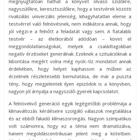
megnyugtatóan hathat a könyvet olvasó szülőkre,
nagyszülőkre, keresztszülőkre, hogy a testvérek közötti
rivalizálás univerzális jelenség, kihagyhatatlan eleme a
testvérrel való felnövésnek, nem indikátora annak, hogy
jól végzi-e a felnőtt a feladatát vagy sem. A fiatalabb
testvér – az életkorából adódóan – követ el
meggondolatlanságokat, melyek a családtagokban
negatív érzéseket generálnak. Ezeknek a szituációknak a
kibontása megért volna még nyolc-tíz mondatot annak
érdekében, hogy helyet kaphasson a műben az
érzelmek részletesebb bemutatása, de már a puszta
tény, hogy megjelentek ilyen epizódok is a könyvben,
nagyon jól árnyalja a nagyszülő-gyerek kapcsolatot.
A felnövekvő generáció egyik legégetőbb problémája a
klímaváltozás kérdéseire szolgáló válaszok megtalálása
és az ebből fakadó klímaszorongás. Nagyon szimpatikus
volt számomra, hogy ez a téma nem dramatizálva,
hanem megoldáscentrikusan jelent meg a kötetben.