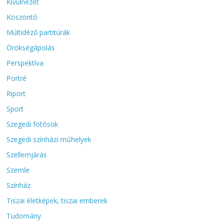
Kívülnézet
Köszöntő
Múltidéző partitúrák
Örökségápolás
Perspektíva
Portré
Riport
Sport
Szegedi fotósok
Szegedi színházi műhelyek
Szellemjárás
Szemle
Színház
Tiszai életképek, tiszai emberek
Tudomány