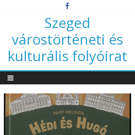
Szeged
várostörténeti és
kulturális folyóirat