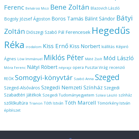
Bene Zoltán
Ferenc
Blazovich László
Belvárosi Mozi
Bátyi
Boros Tamás
Bálint Sándor
Bogoly József Ágoston
Hegedűs
Zoltán
Ferencesek
Diószegi Szabó Pál
Réka
Kiss Ernő
Kiss Norbert
Képiró
kiállítás
irodalom
Miklós Péter
Mód László
Ágnes
Löw Immánuel
Máté Zsolt
Nátyi Róbert
opera
Pusztai Virág
recenzió
Móra Ferenc
néprajz
Szeged
Somogyi-könyvtár
REÖK
Szabó Anna
Szegedi Nemzeti Színház
Szeged-Alsóváros
Szegedi
Szabadtéri Játékok
Szegedi Tudományegyetem
színház
Szilasi László
Tóth Marcell
szőlőkultúra
Tömörkény István
Tóth István
Trianon
építészet