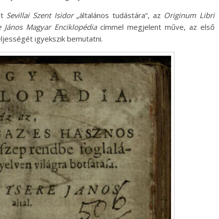
lt
Sevillai Szent Isidor
„általános tudástára”, az
Originum Libri
e János
Magyar Enciklopédia
címmel megjelent műve, az első
ljességét igyekszik bemutatni.