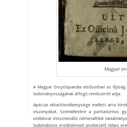
Magyar en
A Magyar Encyclopaedia elsősorban az ifjúság 
tudományosságának átfogó rendszerét adja.
Apáczai oktatótevékenysége mellett arra törek
viszonyokat. Szemléletére a puritanizmus gy
utóbbival ötesztendős németalföldi tanulmányú
tudományos eredményeit igyekezett teljes erej