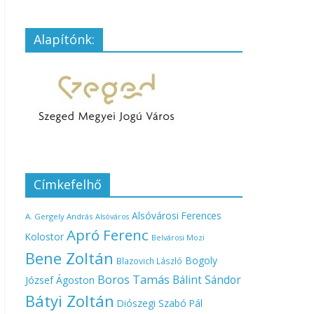
Alapítónk:
Címkefelhő
Alsóvárosi Ferences
A. Gergely András
Alsóváros
Apró Ferenc
Kolostor
Belvárosi Mozi
Bene Zoltán
Bogoly
Blazovich László
Boros Tamás
Bálint Sándor
József Ágoston
Bátyi Zoltán
Diószegi Szabó Pál