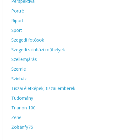
Perspektíva
Portré
Riport
Sport
Szegedi fotósok
Szegedi színházi műhelyek
Szellemjárás
Szemle
Színház
Tiszai életképek, tiszai emberek
Tudomány
Trianon 100
Zene
Zoltánfy75