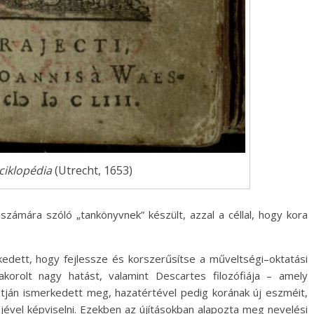
ciklopédia
(Utrecht, 1653)
számára szóló „tankönyvnek” készült, azzal a céllal, hogy kora
edett, hogy fejlessze és korszerűsítse a műveltségi–oktatási
akorolt nagy hatást, valamint Descartes filozófiája – amely
tján ismerkedett meg, hazatértével pedig korának új eszméit,
ével képviselni. Ezekben az újításokban alapozta meg nevelési