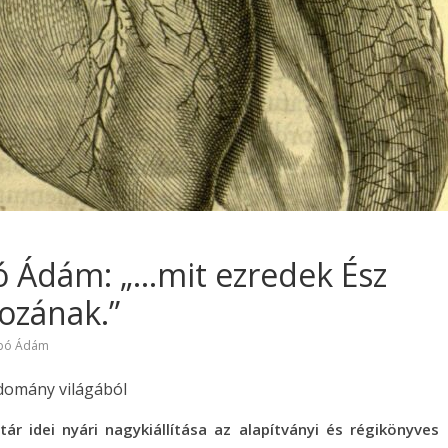
ó Ádám: „…mit ezredek Ész
ozának.”
bó Ádám
udomány világából
r idei nyári nagykiállítása az alapítványi és régikönyves