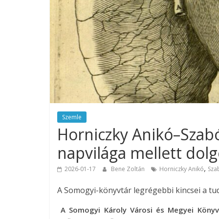
Szemle
Horniczky Anikó–Szab
napvilága mellett dolg
,
2026-01-17
Bene Zoltán
Horniczky Anikó
Sza
A Somogyi-könyvtár legrégebbi kincsei a t
A Somogyi Károly Városi és Megyei Könyvtá