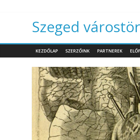
Szeged várostört
KEZDŐLAP
SZERZŐINK
PARTNEREK
ELŐF