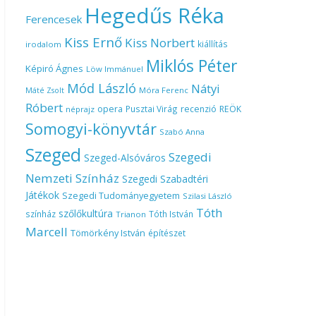
Hegedűs Réka
Ferencesek
Kiss Ernő
Kiss Norbert
kiállítás
irodalom
Miklós Péter
Képiró Ágnes
Löw Immánuel
Mód László
Nátyi
Móra Ferenc
Máté Zsolt
Róbert
opera
Pusztai Virág
recenzió
REÖK
néprajz
Somogyi-könyvtár
Szabó Anna
Szeged
Szegedi
Szeged-Alsóváros
Nemzeti Színház
Szegedi Szabadtéri
Játékok
Szegedi Tudományegyetem
Szilasi László
Tóth
szőlőkultúra
színház
Tóth István
Trianon
Marcell
Tömörkény István
építészet