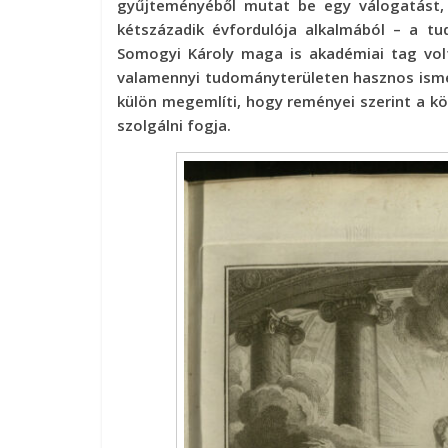
gyűjteményéből mutat be egy válogatást
kétszázadik évfordulója alkalmából – a tu
Somogyi Károly maga is akadémiai tag volt,
valamennyi tudományterületen hasznos isme
külön megemlíti, hogy reményei szerint a k
szolgálni fogja.