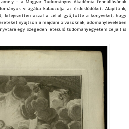
, amely – a Magyar Tudományos Akadémia fennállásának
dományok világába kalauzolja az érdeklődőket.
Alapítónk,
 kifejezetten azzal a céllal gyűjtötte a könyveket, hogy
reteket nyújtson a majdani olvasóknak; adománylevelében
önyvtára egy Szegeden létesülő tudományegyetem céljait is