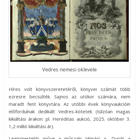
Vedres nemesi oklevele
Híres volt könyvszeretetéről, könyvei számát több
ezresre becsülték. Sajnos az utókor számára, nem
maradt fent könyvtára. Az utóbbi évek könyvaukcióin
előfordulnak dedikált Vedres-kötetek (túlzóan magas
kikiáltási árakon: pl. Hereditas aukció, 2025. október 3.
1,2 millió kikiáltási ár).
Legismertebb műve a műszaki témájú a „Dunát a