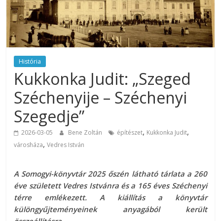
História
Kukkonka Judit: „Szeged
Széchenyije – Széchenyi
Szegedje”
,
,
2026-03-05
Bene Zoltán
építészet
Kukkonka Judit
,
városháza
Vedres István
A Somogyi-könyvtár 2025 őszén látható tárlata a 260
éve született Vedres Istvánra és a 165 éves Széchenyi
térre emlékezett. A kiállítás a könyvtár
különgyűjteményeinek anyagából került