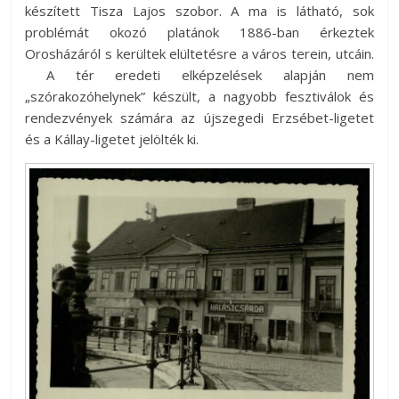
készített Tisza Lajos szobor. A ma is látható, sok
problémát okozó platánok 1886-ban érkeztek
Orosházáról s kerültek elültetésre a város terein, utcáin.
A tér eredeti elképzelések alapján nem
„szórakozóhelynek” készült, a nagyobb fesztiválok és
rendezvények számára az újszegedi Erzsébet-ligetet
és a Kállay-ligetet jelölték ki.