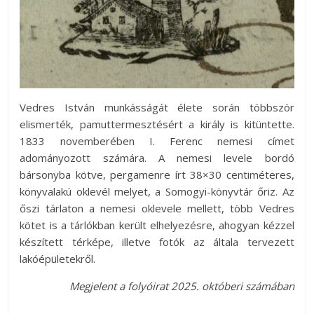
Vedres István munkásságát élete során többször
elismerték, pamuttermesztésért a király is kitüntette.
1833 novemberében I. Ferenc nemesi címet
adományozott számára. A nemesi levele bordó
bársonyba kötve, pergamenre írt 38×30 centiméteres,
könyvalakú oklevél melyet, a Somogyi-könyvtár őriz. Az
őszi tárlaton a nemesi oklevele mellett, több Vedres
kötet is a tárlókban került elhelyezésre, ahogyan kézzel
készített térképe, illetve fotók az általa tervezett
lakóépületekről.
Megjelent a folyóirat 2025. októberi számában