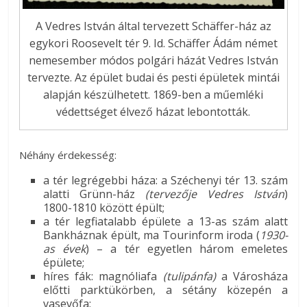
A Vedres István által tervezett Schäffer-ház az
egykori Roosevelt tér 9. Id. Schäffer Ádám német
nemesember módos polgári házát Vedres István
tervezte. Az épület budai és pesti épületek mintái
alapján készülhetett. 1869-ben a műemléki
védettséget élvező házat lebontották.
Néhány érdekesség:
a tér legrégebbi háza: a Széchenyi tér 13. szám
alatti Grünn-ház
(tervezője Vedres István
)
1800-1810 között épült;
a tér legfiatalabb épülete a 13-as szám alatt
Bankháznak épült, ma Tourinform iroda (
1930-
as évek
) – a tér egyetlen három emeletes
épülete;
híres fák: magnóliafa
(tulipánfa)
a Városháza
előtti parktükörben, a sétány közepén a
vasevőfa;