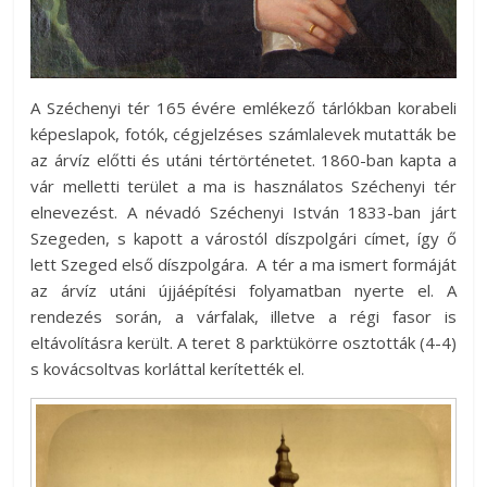
A Széchenyi tér 165 évére emlékező tárlókban korabeli
képeslapok, fotók, cégjelzéses számlalevek mutatták be
az árvíz előtti és utáni tértörténetet. 1860-ban kapta a
vár melletti terület a ma is használatos Széchenyi tér
elnevezést. A névadó Széchenyi István 1833-ban járt
Szegeden, s kapott a várostól díszpolgári címet, így ő
lett Szeged első díszpolgára. A tér a ma ismert formáját
az árvíz utáni újjáépítési folyamatban nyerte el. A
rendezés során, a várfalak, illetve a régi fasor is
eltávolításra került. A teret 8 parktükörre osztották (4-4)
s kovácsoltvas korláttal kerítették el.