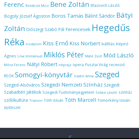
Bene Zoltán
Ferenc
Blazovich László
Belvárosi Mozi
Bátyi
Boros Tamás
Bálint Sándor
Bogoly József Ágoston
Hegedűs
Zoltán
Ferencesek
Diószegi Szabó Pál
Réka
Kiss Ernő
Kiss Norbert
Képiró
kiállítás
irodalom
Miklós Péter
Mód László
Ágnes
Löw Immánuel
Máté Zsolt
Nátyi Róbert
opera
Pusztai Virág
recenzió
Móra Ferenc
néprajz
Szeged
Somogyi-könyvtár
REÖK
Szabó Anna
Szegedi Nemzeti Színház
Szeged-Alsóváros
Szegedi
Szabadtéri Játékok
Szegedi Tudományegyetem
színház
Szilasi László
Tóth Marcell
szőlőkultúra
Tömörkény István
Tóth István
Trianon
építészet