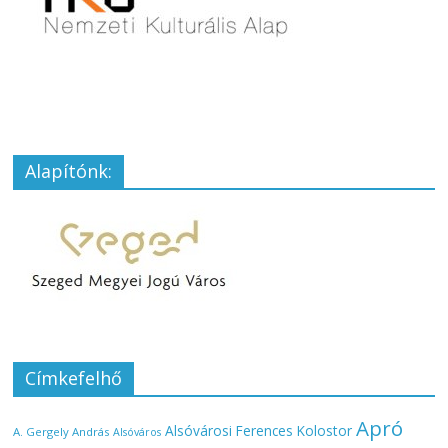
Alapítónk:
Címkefelhő
Apró
Alsóvárosi Ferences Kolostor
A. Gergely András
Alsóváros