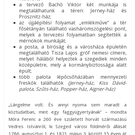
a tervező Bachó Viktor két munkája is
megtalálhatunk a téren: Jerney-ház és
Prosznitz-ház;
az újjáépítési folyamat „emlékműve” a tér
fősétányán található vasháromszögelési pont,
melyek a tervezési folyamatban segítették a
mérnökök munkáját;
a posta, a bíróság és a városháza épületén
megtalálható Tisza Lajos gróf nemesi címere,
melyet hálából helyeztek a szegediek minden
középületre, mely a kormánybiztossága alatt
épült;
több palota lépőcsőházában mennyezeti
freskók találhatók
(Jerney-ház, Kiss Dávid-
palota, Szűts-ház, Popper-ház, Aigner-ház)
„Lángelme volt. És annyi nyoma sem maradt a
köztudatban, mint egy faggyúgyertyának”
–
mondta
Móra Ferenc a 260 éve született horvát származású
Vedres Istvánról, ki Szeged városi földmérői állását
1786. augusztus 1. és 1821. május 3. között 35 éven át