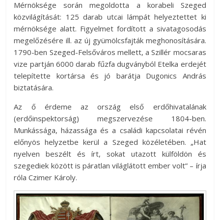
Mérnöksége során megoldotta a korabeli Szeged
közvilágítását: 125 darab utcai lámpát helyeztettet ki
mérnöksége alatt. Figyelmet fordított a sivatagosodás
megelőzésére ill. az új gyümölcsfajták meghonosítására.
1790-ben Szeged-Felsőváros mellett, a Szillér mocsaras
vize partján 6000 darab fűzfa dugványból Etelka erdejét
telepítette kortársa és jó barátja Dugonics András
biztatására.
Az ő érdeme az ország első erdőhivatalának
(erdőinspektorság) megszervezése 1804-ben.
Munkássága, házassága és a családi kapcsolatai révén
előnyös helyzetbe kerül a Szeged közéletében. „Hat
nyelven beszélt és írt, sokat utazott külföldön és
szegediek között is páratlan világlátott ember volt” – írja
róla Czimer Károly.