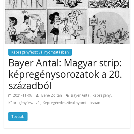
Képregényfesztivál nyomtatásban
Bayer Antal: Magyar strip:
képregénysorozatok a 20.
századból
,
,
2021-11-06
Bene Zoltán
Bayer Antal
képregény
,
Képregényfesztivál
Képregényfesztivál nyomtatásban
Tovább