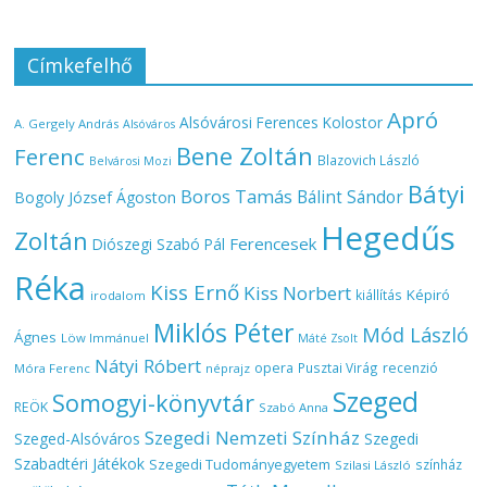
Címkefelhő
Apró
Alsóvárosi Ferences Kolostor
A. Gergely András
Alsóváros
Bene Zoltán
Ferenc
Blazovich László
Belvárosi Mozi
Bátyi
Boros Tamás
Bálint Sándor
Bogoly József Ágoston
Hegedűs
Zoltán
Ferencesek
Diószegi Szabó Pál
Réka
Kiss Ernő
Kiss Norbert
Képiró
kiállítás
irodalom
Miklós Péter
Mód László
Ágnes
Löw Immánuel
Máté Zsolt
Nátyi Róbert
opera
Pusztai Virág
recenzió
Móra Ferenc
néprajz
Szeged
Somogyi-könyvtár
REÖK
Szabó Anna
Szegedi Nemzeti Színház
Szeged-Alsóváros
Szegedi
Szabadtéri Játékok
Szegedi Tudományegyetem
színház
Szilasi László