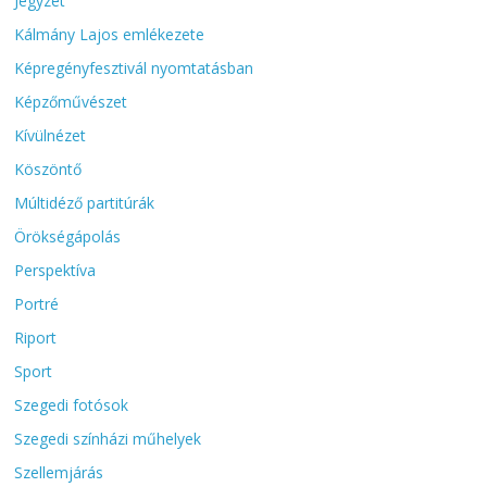
Jegyzet
Kálmány Lajos emlékezete
Képregényfesztivál nyomtatásban
Képzőművészet
Kívülnézet
Köszöntő
Múltidéző partitúrák
Örökségápolás
Perspektíva
Portré
Riport
Sport
Szegedi fotósok
Szegedi színházi műhelyek
Szellemjárás