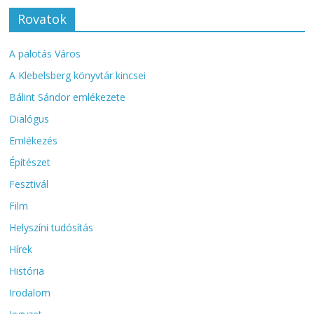
Rovatok
A palotás Város
A Klebelsberg könyvtár kincsei
Bálint Sándor emlékezete
Dialógus
Emlékezés
Építészet
Fesztivál
Film
Helyszíni tudósítás
Hírek
História
Irodalom