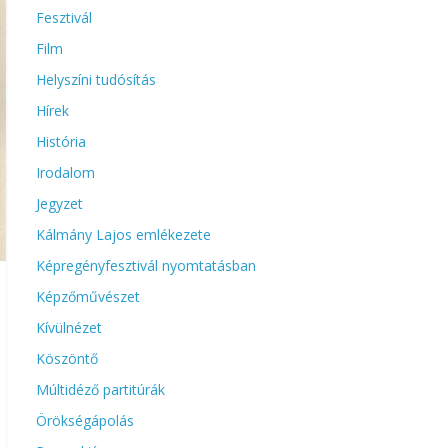
Fesztivál
Film
Helyszíni tudósítás
Hírek
História
Irodalom
Jegyzet
Kálmány Lajos emlékezete
Képregényfesztivál nyomtatásban
Képzőművészet
Kívülnézet
Köszöntő
Múltidéző partitúrák
Örökségápolás