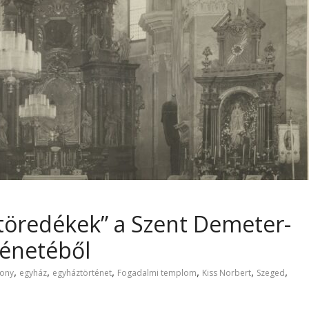
 töredékek” a Szent Demeter-
énetéből
,
,
,
,
,
,
ony
egyház
egyháztörténet
Fogadalmi templom
Kiss Norbert
Szeged