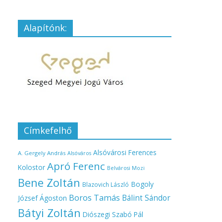
Alapítónk:
Címkefelhő
Alsóvárosi Ferences
A. Gergely András
Alsóváros
Apró Ferenc
Kolostor
Belvárosi Mozi
Bene Zoltán
Bogoly
Blazovich László
Boros Tamás
Bálint Sándor
József Ágoston
Bátyi Zoltán
Diószegi Szabó Pál