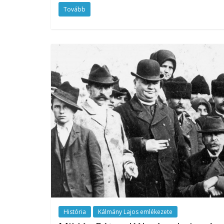
Tovább
História
Kálmány Lajos emlékezete