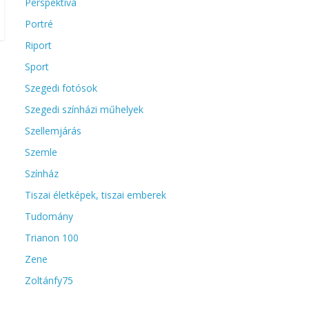
Perspektíva
Portré
Riport
Sport
Szegedi fotósok
Szegedi színházi műhelyek
Szellemjárás
Szemle
Színház
Tiszai életképek, tiszai emberek
Tudomány
Trianon 100
Zene
Zoltánfy75