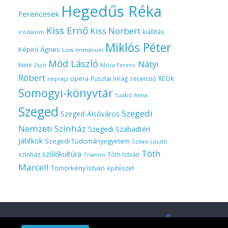
Hegedűs Réka
Ferencesek
Kiss Ernő
Kiss Norbert
kiállítás
irodalom
Miklós Péter
Képiró Ágnes
Löw Immánuel
Mód László
Nátyi
Móra Ferenc
Máté Zsolt
Róbert
opera
Pusztai Virág
recenzió
REÖK
néprajz
Somogyi-könyvtár
Szabó Anna
Szeged
Szegedi
Szeged-Alsóváros
Nemzeti Színház
Szegedi Szabadtéri
Játékok
Szegedi Tudományegyetem
Szilasi László
Tóth
szőlőkultúra
színház
Tóth István
Trianon
Marcell
Tömörkény István
építészet