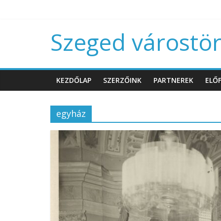
Szeged várostört
KEZDŐLAP
SZERZŐINK
PARTNEREK
ELŐF
egyház