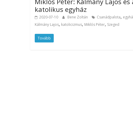
Miklós Péter: Kálmány Lajos és 
katolikus egyház
,
2020-07-10
Bene Zoltán
Csanádpalota
egyhá
,
,
,
Kálmány Lajos
katolicizmus
Miklós Péter
Szeged
Tovább