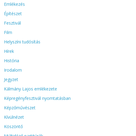
Emlékezés
Építészet
Fesztivál
Film
Helyszíni tudósítás
Hírek
História
Irodalom
Jegyzet
Kálmány Lajos emlékezete
Képregényfesztivál nyomtatásban
Képzőművészet
Kívülnézet
Köszöntő
Múltidéző partitúrák