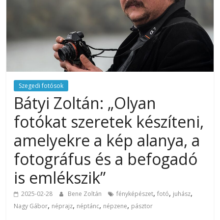
Szegedi fotósok
Bátyi Zoltán: „Olyan
fotókat szeretek készíteni,
amelyekre a kép alanya, a
fotográfus és a befogadó
is emlékszik”
,
,
,
2025-02-28
Bene Zoltán
fényképészet
fotó
juhász
,
,
,
,
Nagy Gábor
néprajz
néptánc
népzene
pásztor