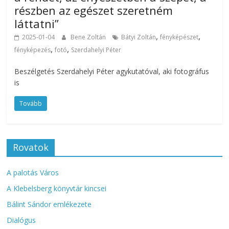
részben az egészet szeretném
láttatni”
,
,
2025-01-04
Bene Zoltán
Bátyi Zoltán
fényképészet
,
,
fényképezés
fotó
Szerdahelyi Péter
Beszélgetés Szerdahelyi Péter agykutatóval, aki fotográfus
is
Tovább
Rovatok
A palotás Város
A Klebelsberg könyvtár kincsei
Bálint Sándor emlékezete
Dialógus