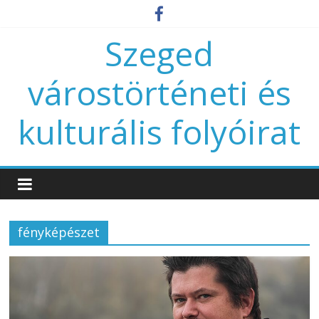
Szeged
várostörténeti és
kulturális folyóirat
fényképészet