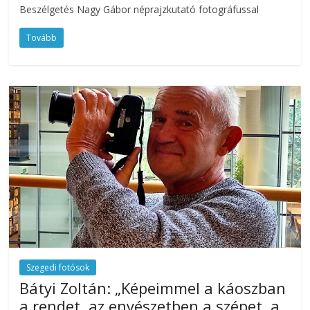
Beszélgetés Nagy Gábor néprajzkutató fotográfussal
Tovább
Szegedi fotósok
Bátyi Zoltán: „Képeimmel a káoszban
a rendet, az enyészetben a szépet, a