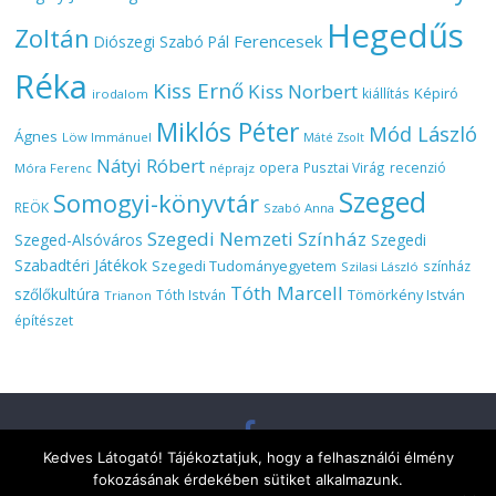
Hegedűs
Zoltán
Ferencesek
Diószegi Szabó Pál
Réka
Kiss Ernő
Kiss Norbert
Képiró
kiállítás
irodalom
Miklós Péter
Mód László
Ágnes
Löw Immánuel
Máté Zsolt
Nátyi Róbert
opera
Pusztai Virág
recenzió
Móra Ferenc
néprajz
Szeged
Somogyi-könyvtár
REÖK
Szabó Anna
Szegedi Nemzeti Színház
Szeged-Alsóváros
Szegedi
Szabadtéri Játékok
Szegedi Tudományegyetem
színház
Szilasi László
Tóth Marcell
szőlőkultúra
Tömörkény István
Tóth István
Trianon
építészet
Kedves Látogató! Tájékoztatjuk, hogy a felhasználói élmény
Copyright © 2026
Szeged várostörténeti és kulturális folyóirat
. All
fokozásának érdekében sütiket alkalmazunk.
rights reserved.