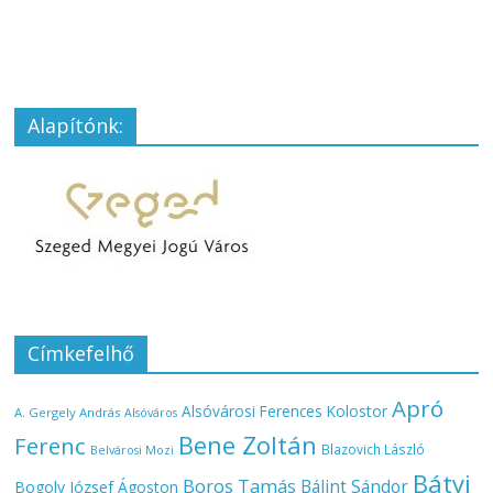
Alapítónk:
Címkefelhő
Apró
Alsóvárosi Ferences Kolostor
A. Gergely András
Alsóváros
Bene Zoltán
Ferenc
Blazovich László
Belvárosi Mozi
Bátyi
Boros Tamás
Bálint Sándor
Bogoly József Ágoston