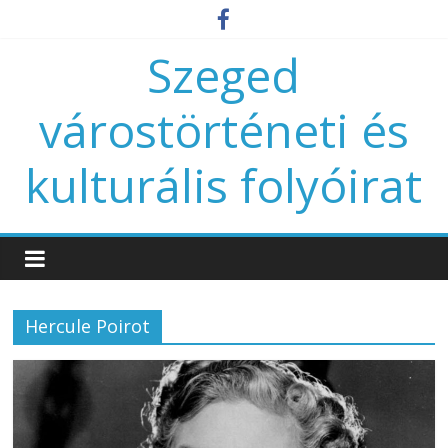
Szeged
várostörténeti és
kulturális folyóirat
Hercule Poirot