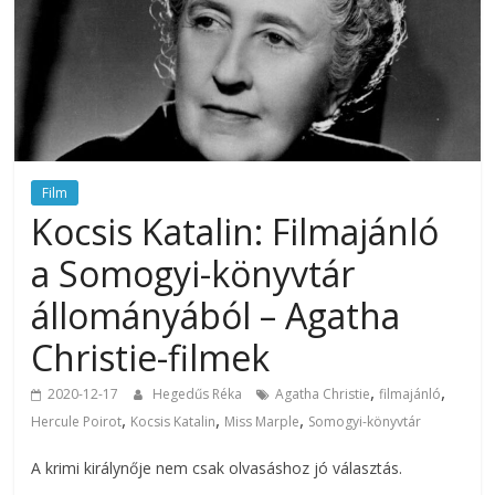
Film
Kocsis Katalin: Filmajánló
a Somogyi-könyvtár
állományából – Agatha
Christie-filmek
,
,
2020-12-17
Hegedűs Réka
Agatha Christie
filmajánló
,
,
,
Hercule Poirot
Kocsis Katalin
Miss Marple
Somogyi-könyvtár
A krimi királynője nem csak olvasáshoz jó választás.