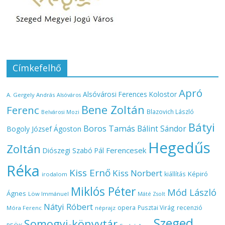
Címkefelhő
Apró
Alsóvárosi Ferences Kolostor
A. Gergely András
Alsóváros
Bene Zoltán
Ferenc
Blazovich László
Belvárosi Mozi
Bátyi
Boros Tamás
Bálint Sándor
Bogoly József Ágoston
Hegedűs
Zoltán
Ferencesek
Diószegi Szabó Pál
Réka
Kiss Ernő
Kiss Norbert
Képiró
kiállítás
irodalom
Miklós Péter
Mód László
Ágnes
Löw Immánuel
Máté Zsolt
Nátyi Róbert
opera
Pusztai Virág
recenzió
Móra Ferenc
néprajz
Szeged
Somogyi-könyvtár