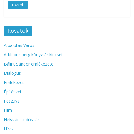
Tovább
Rovatok
A palotás Város
A Klebelsberg könyvtár kincsei
Bálint Sándor emlékezete
Dialógus
Emlékezés
Építészet
Fesztivál
Film
Helyszíni tudósítás
Hírek