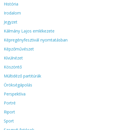
História
Irodalom
Jegyzet
Kálmány Lajos emlékezete
Képregényfesztivál nyomtatásban
Képzőművészet
Kívülnézet
Köszöntő
Múltidéző partitúrák
Örökségápolás
Perspektíva
Portré
Riport
Sport
Szegedi fotósok