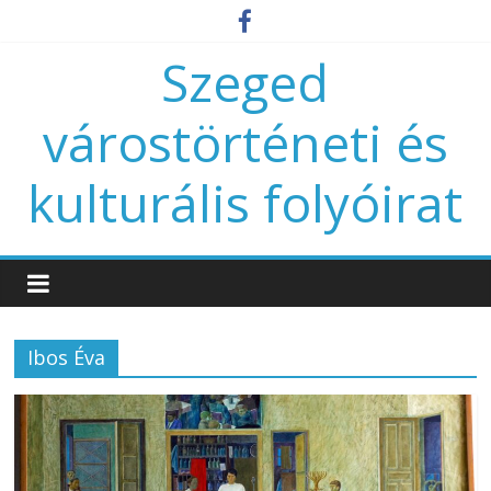
Szeged
várostörténeti és
kulturális folyóirat
Ibos Éva