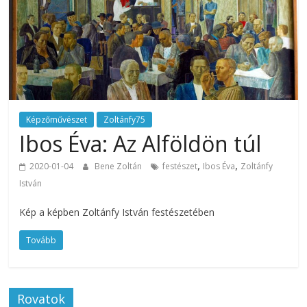
Képzőművészet
Zoltánfy75
Ibos Éva: Az Alföldön túl
,
,
2020-01-04
Bene Zoltán
festészet
Ibos Éva
Zoltánfy
István
Kép a képben Zoltánfy István festészetében
Tovább
Rovatok