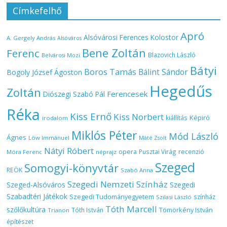
Címkefelhő
Apró
Alsóvárosi Ferences Kolostor
A. Gergely András
Alsóváros
Bene Zoltán
Ferenc
Blazovich László
Belvárosi Mozi
Bátyi
Boros Tamás
Bálint Sándor
Bogoly József Ágoston
Hegedűs
Zoltán
Ferencesek
Diószegi Szabó Pál
Réka
Kiss Ernő
Kiss Norbert
Képiró
kiállítás
irodalom
Miklós Péter
Mód László
Ágnes
Löw Immánuel
Máté Zsolt
Nátyi Róbert
opera
Pusztai Virág
recenzió
Móra Ferenc
néprajz
Szeged
Somogyi-könyvtár
REÖK
Szabó Anna
Szegedi Nemzeti Színház
Szeged-Alsóváros
Szegedi
Szabadtéri Játékok
Szegedi Tudományegyetem
színház
Szilasi László
Tóth Marcell
szőlőkultúra
Tömörkény István
Tóth István
Trianon
építészet