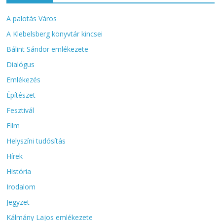
A palotás Város
A Klebelsberg könyvtár kincsei
Bálint Sándor emlékezete
Dialógus
Emlékezés
Építészet
Fesztivál
Film
Helyszíni tudósítás
Hírek
História
Irodalom
Jegyzet
Kálmány Lajos emlékezete