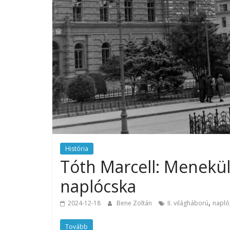
História
Tóth Marcell: Menekülé
naplócska
,
2024-12-18
Bene Zoltán
II. világháború
napló
Tovább