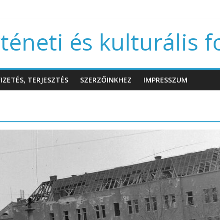
éneti és kulturális f
IZETÉS, TERJESZTÉS
SZERZŐINKHEZ
IMPRESSZUM