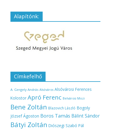
Alapítónk:
Címkefelhő
Alsóvárosi Ferences
A. Gergely András
Alsóváros
Apró Ferenc
Kolostor
Belvárosi Mozi
Bene Zoltán
Bogoly
Blazovich László
Boros Tamás
Bálint Sándor
József Ágoston
Bátyi Zoltán
Diószegi Szabó Pál