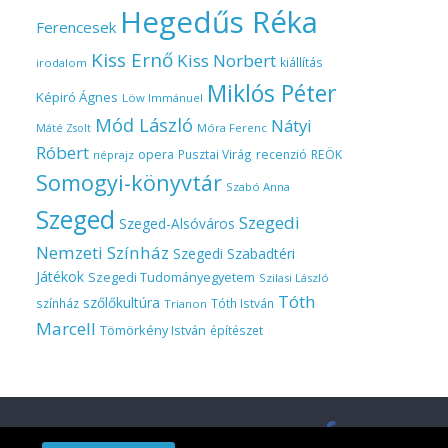
Hegedűs Réka
Ferencesek
Kiss Ernő
Kiss Norbert
kiállítás
irodalom
Miklós Péter
Képiró Ágnes
Löw Immánuel
Mód László
Nátyi
Móra Ferenc
Máté Zsolt
Róbert
opera
Pusztai Virág
recenzió
REÖK
néprajz
Somogyi-könyvtár
Szabó Anna
Szeged
Szegedi
Szeged-Alsóváros
Nemzeti Színház
Szegedi Szabadtéri
Játékok
Szegedi Tudományegyetem
Szilasi László
Tóth
szőlőkultúra
színház
Tóth István
Trianon
Marcell
Tömörkény István
építészet