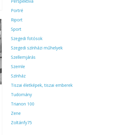
Perspektíva
Portré
Riport
Sport
Szegedi fotósok
Szegedi színházi műhelyek
Szellemjárás
Szemle
Színház
Tiszai életképek, tiszai emberek
Tudomány
Trianon 100
Zene
Zoltánfy75