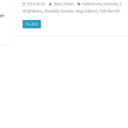
,
,
2018-02-03
Bene Zoltán
hadmérnök
hidászat
II.
,
,
,
világháború
Murahidy Gusztáv
Nagy Háború
Tóth Marcell
len
Tovább