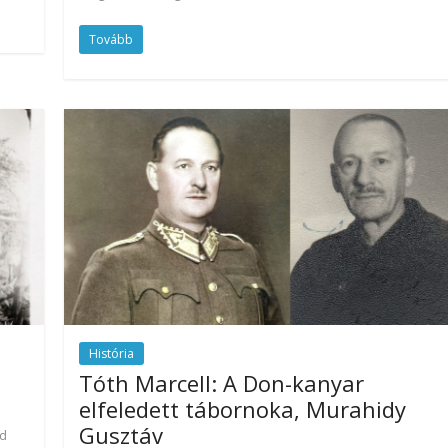
Tovább
História
Tóth Marcell: A Don-kanyar
elfeledett tábornoka, Murahidy
Gusztáv
ed