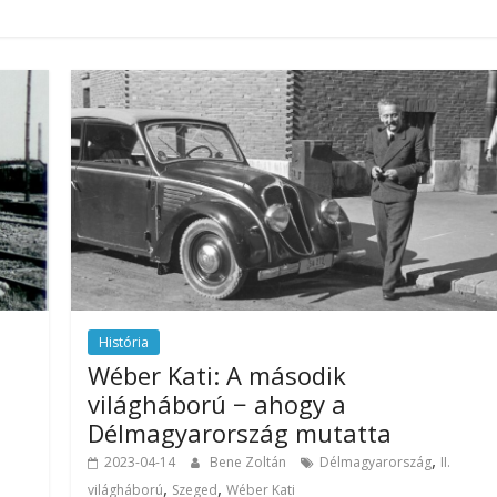
História
i
Wéber Kati: A második
világháború − ahogy a
Délmagyarország mutatta
,
2023-04-14
Bene Zoltán
Délmagyarország
II.
,
,
világháború
Szeged
Wéber Kati