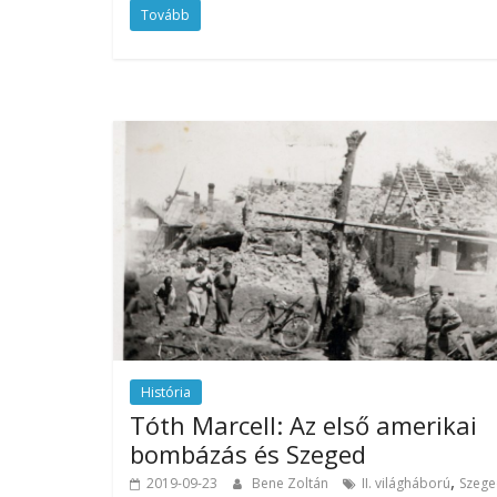
Tovább
História
Tóth Marcell: Az első amerikai
bombázás és Szeged
,
2019-09-23
Bene Zoltán
II. világháború
Szeg