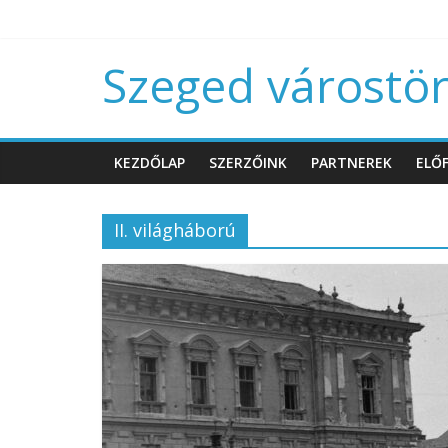
Szeged várostört
KEZDŐLAP
SZERZŐINK
PARTNEREK
ELŐF
II. világháború