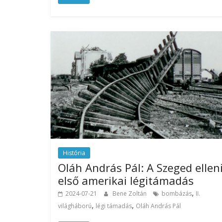
História
Oláh András Pál: A Szeged ellen
első amerikai légitámadás
,
2024-07-21
Bene Zoltán
bombázás
II.
,
,
világháború
légi támadás
Oláh András Pál