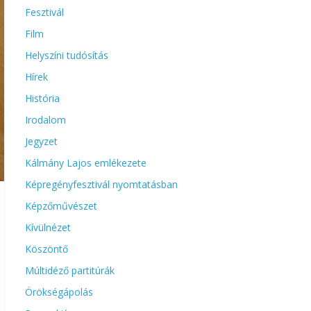
Fesztivál
Film
Helyszíni tudósítás
Hírek
História
Irodalom
Jegyzet
Kálmány Lajos emlékezete
Képregényfesztivál nyomtatásban
Képzőművészet
Kívülnézet
Köszöntő
Múltidéző partitúrák
Örökségápolás