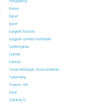
Perspektíva
Portré
Riport
Sport
Szegedi fotósok
Szegedi színházi műhelyek
Szellemjárás
Szemle
Színház
Tiszai életképek, tiszai emberek
Tudomány
Trianon 100
Zene
Zoltánfy75