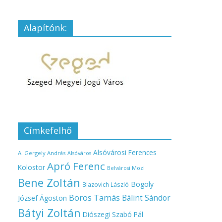
Alapítónk:
Címkefelhő
Alsóvárosi Ferences
A. Gergely András
Alsóváros
Apró Ferenc
Kolostor
Belvárosi Mozi
Bene Zoltán
Bogoly
Blazovich László
Boros Tamás
Bálint Sándor
József Ágoston
Bátyi Zoltán
Diószegi Szabó Pál