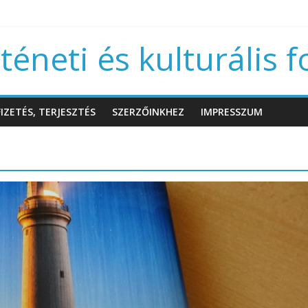
éneti és kulturális f
IZETÉS, TERJESZTÉS
SZERZŐINKHEZ
IMPRESSZUM