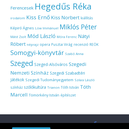
Hegedűs Réka
Ferencesek
Kiss Ernő
Kiss Norbert
kiállítás
irodalom
Miklós Péter
Képiró Ágnes
Löw Immánuel
Mód László
Nátyi
Móra Ferenc
Máté Zsolt
Róbert
opera
Pusztai Virág
recenzió
REÖK
néprajz
Somogyi-könyvtár
Szabó Anna
Szeged
Szegedi
Szeged-Alsóváros
Nemzeti Színház
Szegedi Szabadtéri
Játékok
Szegedi Tudományegyetem
Szilasi László
Tóth
szőlőkultúra
színház
Tóth István
Trianon
Marcell
Tömörkény István
építészet