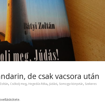
darin, de csak vacsora után
,
,
,
,
,
Zoltán
Csókolj meg
Hegedűs Réka
Júdás!
Somogyi-könyvtár
Szekeres
velláskötete.