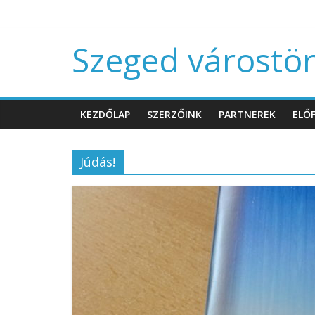
Szeged várostört
KEZDŐLAP
SZERZŐINK
PARTNEREK
ELŐF
Júdás!