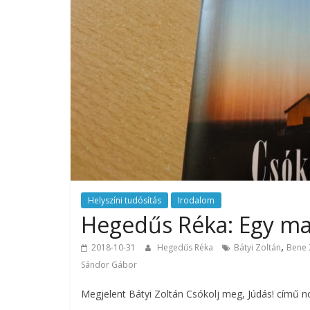
Helyszíni tudósítás
Irodalom
Hegedűs Réka: Egy man
,
2018-10-31
Hegedűs Réka
Bátyi Zoltán
Bene 
Sándor Gábor
Megjelent Bátyi Zoltán Csókolj meg, Júdás! című no