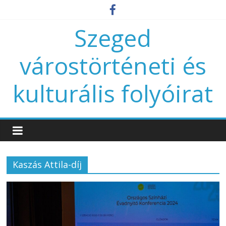
Szeged
várostörténeti és
kulturális folyóirat
Kaszás Attila-díj