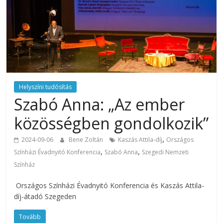
Helyszíni tudósítás
Szabó Anna: „Az ember
közösségben gondolkozik”
,
2024-09-06
Bene Zoltán
Kaszás Attila-díj
Országos
,
,
Színházi Évadnyitó Konferencia
Szabó Anna
Szegedi Nemzeti
Színház
Országos Színházi Évadnyitó Konferencia és Kaszás Attila-
díj-átadó Szegeden
Tovább