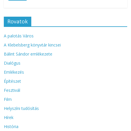
Rovatok
A palotás Város
A Klebelsberg könyvtár kincsei
Bálint Sándor emlékezete
Dialógus
Emlékezés
Építészet
Fesztivál
Film
Helyszíni tudósítás
Hírek
História