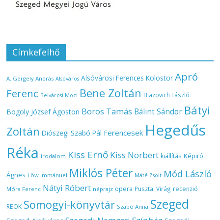
Címkefelhő
Apró
Alsóvárosi Ferences Kolostor
A. Gergely András
Alsóváros
Bene Zoltán
Ferenc
Blazovich László
Belvárosi Mozi
Bátyi
Boros Tamás
Bálint Sándor
Bogoly József Ágoston
Hegedűs
Zoltán
Ferencesek
Diószegi Szabó Pál
Réka
Kiss Ernő
Kiss Norbert
Képiró
kiállítás
irodalom
Miklós Péter
Mód László
Ágnes
Löw Immánuel
Máté Zsolt
Nátyi Róbert
opera
Pusztai Virág
recenzió
Móra Ferenc
néprajz
Szeged
Somogyi-könyvtár
REÖK
Szabó Anna