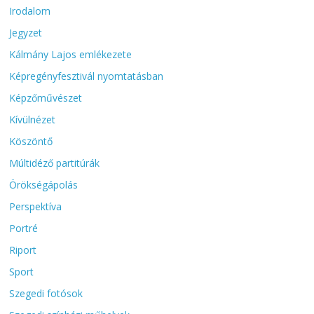
Irodalom
Jegyzet
Kálmány Lajos emlékezete
Képregényfesztivál nyomtatásban
Képzőművészet
Kívülnézet
Köszöntő
Múltidéző partitúrák
Örökségápolás
Perspektíva
Portré
Riport
Sport
Szegedi fotósok