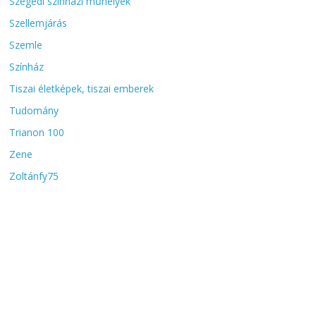
Szegedi színházi műhelyek
Szellemjárás
Szemle
Színház
Tiszai életképek, tiszai emberek
Tudomány
Trianon 100
Zene
Zoltánfy75