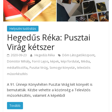
Helyszíni tudósítás
Hegedűs Réka: Pusztai
Virág kétszer
,
2020-09-23
Hegedűs Réka
Dóm Látogatóközpont
,
,
,
,
,
Dömötör Mihály
Forró Lajos
képek
képi fordulat
Média
,
,
,
médiafilozófia
Pusztai Virág
Somogyi-könyvtár
televíziós
műsorkészítés
A 91. Ünnepi Könyvhéten Pusztai Virág két könyvét is
bemutatták. Kézbe vehette a közönség a Televíziós
műsorkészítés, valamint A képekből
Tovább