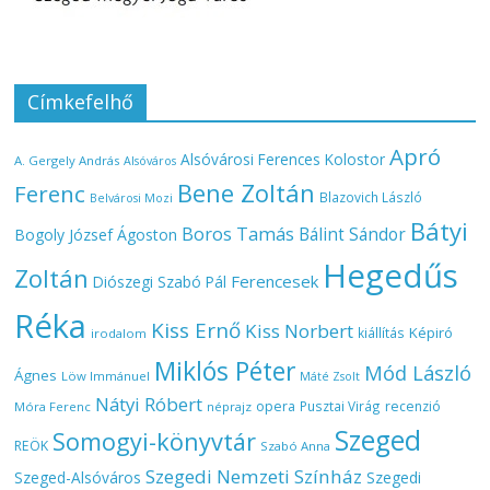
Címkefelhő
Apró
Alsóvárosi Ferences Kolostor
A. Gergely András
Alsóváros
Bene Zoltán
Ferenc
Blazovich László
Belvárosi Mozi
Bátyi
Boros Tamás
Bálint Sándor
Bogoly József Ágoston
Hegedűs
Zoltán
Ferencesek
Diószegi Szabó Pál
Réka
Kiss Ernő
Kiss Norbert
Képiró
kiállítás
irodalom
Miklós Péter
Mód László
Ágnes
Löw Immánuel
Máté Zsolt
Nátyi Róbert
opera
Pusztai Virág
recenzió
Móra Ferenc
néprajz
Szeged
Somogyi-könyvtár
REÖK
Szabó Anna
Szegedi Nemzeti Színház
Szeged-Alsóváros
Szegedi