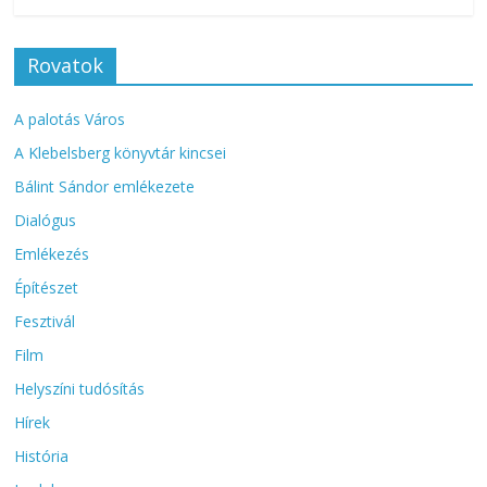
Rovatok
A palotás Város
A Klebelsberg könyvtár kincsei
Bálint Sándor emlékezete
Dialógus
Emlékezés
Építészet
Fesztivál
Film
Helyszíni tudósítás
Hírek
História