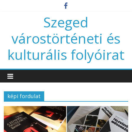
Szeged
várostörténeti és
kulturális folyóirat
képi fordulat