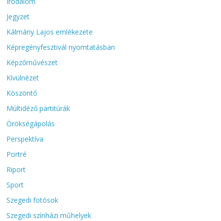
Irodalom
Jegyzet
Kálmány Lajos emlékezete
Képregényfesztivál nyomtatásban
Képzőművészet
Kívülnézet
Köszöntő
Múltidéző partitúrák
Örökségápolás
Perspektíva
Portré
Riport
Sport
Szegedi fotósok
Szegedi színházi műhelyek