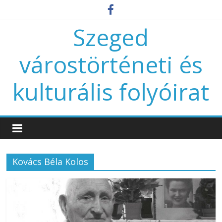
Szeged
várostörténeti és
kulturális folyóirat
Kovács Béla Kolos