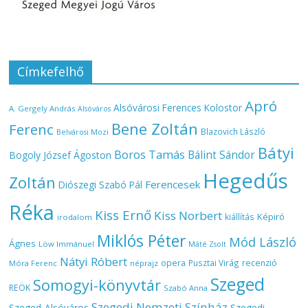
Címkefelhő
Apró
Alsóvárosi Ferences Kolostor
A. Gergely András
Alsóváros
Bene Zoltán
Ferenc
Blazovich László
Belvárosi Mozi
Bátyi
Boros Tamás
Bálint Sándor
Bogoly József Ágoston
Hegedűs
Zoltán
Ferencesek
Diószegi Szabó Pál
Réka
Kiss Ernő
Kiss Norbert
Képiró
kiállítás
irodalom
Miklós Péter
Mód László
Ágnes
Löw Immánuel
Máté Zsolt
Nátyi Róbert
opera
Pusztai Virág
recenzió
Móra Ferenc
néprajz
Szeged
Somogyi-könyvtár
REÖK
Szabó Anna
Szegedi Nemzeti Színház
Szeged-Alsóváros
Szegedi