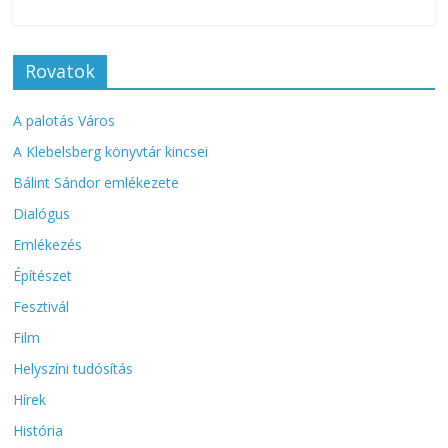
Rovatok
A palotás Város
A Klebelsberg könyvtár kincsei
Bálint Sándor emlékezete
Dialógus
Emlékezés
Építészet
Fesztivál
Film
Helyszíni tudósítás
Hírek
História