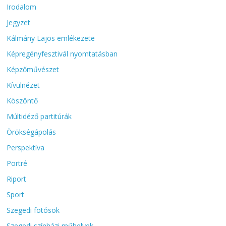
Irodalom
Jegyzet
Kálmány Lajos emlékezete
Képregényfesztivál nyomtatásban
Képzőművészet
Kívülnézet
Köszöntő
Múltidéző partitúrák
Örökségápolás
Perspektíva
Portré
Riport
Sport
Szegedi fotósok
Szegedi színházi műhelyek