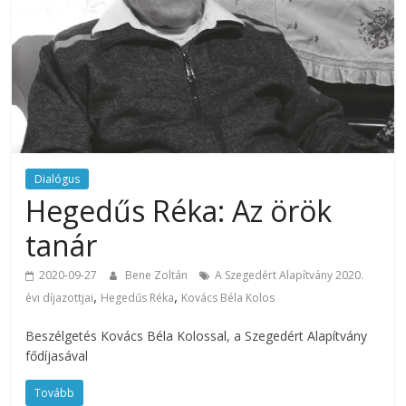
Dialógus
Hegedűs Réka: Az örök
tanár
2020-09-27
Bene Zoltán
A Szegedért Alapítvány 2020.
,
,
évi díjazottjai
Hegedűs Réka
Kovács Béla Kolos
Beszélgetés Kovács Béla Kolossal, a Szegedért Alapítvány
fődíjasával
Tovább