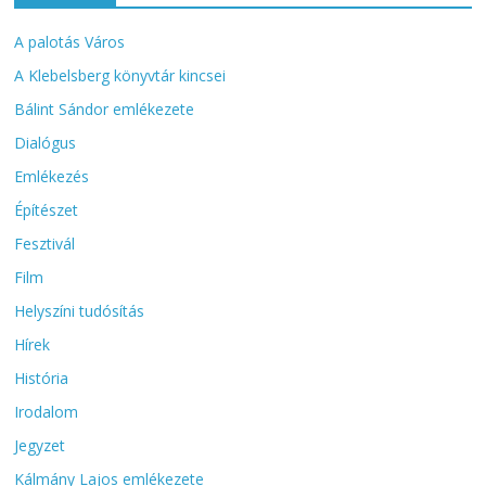
A palotás Város
A Klebelsberg könyvtár kincsei
Bálint Sándor emlékezete
Dialógus
Emlékezés
Építészet
Fesztivál
Film
Helyszíni tudósítás
Hírek
História
Irodalom
Jegyzet
Kálmány Lajos emlékezete