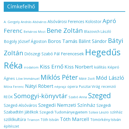
Címkefelhő
Apró
Alsóvárosi Ferences Kolostor
A. Gergely András
Alsóváros
Bene Zoltán
Ferenc
Blazovich László
Belvárosi Mozi
Bátyi
Boros Tamás
Bálint Sándor
Bogoly József Ágoston
Hegedűs
Zoltán
Ferencesek
Diószegi Szabó Pál
Réka
Kiss Ernő
Kiss Norbert
Képiró
kiállítás
irodalom
Miklós Péter
Mód László
Ágnes
Löw Immánuel
Máté Zsolt
Nátyi Róbert
opera
Pusztai Virág
recenzió
Móra Ferenc
néprajz
Szeged
Somogyi-könyvtár
REÖK
Szabó Anna
Szegedi Nemzeti Színház
Szeged-Alsóváros
Szegedi
Szabadtéri Játékok
Szegedi Tudományegyetem
színház
Szilasi László
Tóth Marcell
szőlőkultúra
Tömörkény István
Tóth István
Trianon
építészet