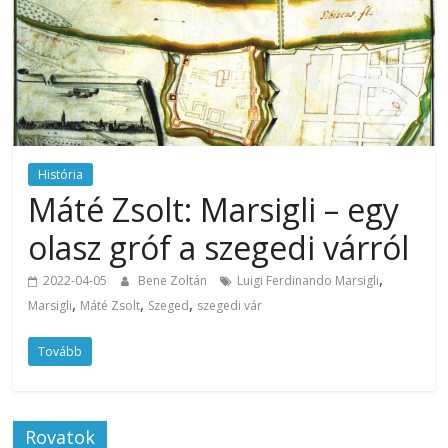
História
Máté Zsolt: Marsigli – egy
olasz gróf a szegedi várról
,
2022-04-05
Bene Zoltán
Luigi Ferdinando Marsigli
,
,
,
Marsigli
Máté Zsolt
Szeged
szegedi vár
Tovább
Rovatok