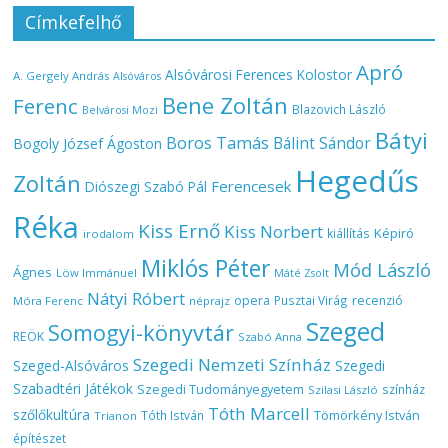
Címkefelhő
Apró
Alsóvárosi Ferences Kolostor
A. Gergely András
Alsóváros
Bene Zoltán
Ferenc
Blazovich László
Belvárosi Mozi
Bátyi
Boros Tamás
Bálint Sándor
Bogoly József Ágoston
Hegedűs
Zoltán
Ferencesek
Diószegi Szabó Pál
Réka
Kiss Ernő
Kiss Norbert
Képiró
kiállítás
irodalom
Miklós Péter
Mód László
Ágnes
Löw Immánuel
Máté Zsolt
Nátyi Róbert
opera
Pusztai Virág
recenzió
Móra Ferenc
néprajz
Szeged
Somogyi-könyvtár
REÖK
Szabó Anna
Szegedi Nemzeti Színház
Szeged-Alsóváros
Szegedi
Szabadtéri Játékok
Szegedi Tudományegyetem
színház
Szilasi László
Tóth Marcell
szőlőkultúra
Tömörkény István
Tóth István
Trianon
építészet