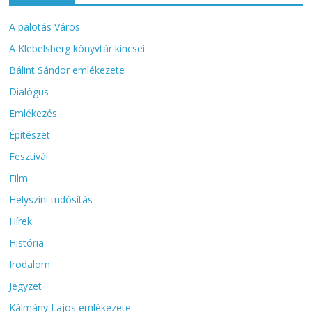
A palotás Város
A Klebelsberg könyvtár kincsei
Bálint Sándor emlékezete
Dialógus
Emlékezés
Építészet
Fesztivál
Film
Helyszíni tudósítás
Hírek
História
Irodalom
Jegyzet
Kálmány Lajos emlékezete