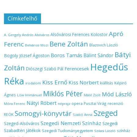
Címkefelhő
Apró
Alsóvárosi Ferences Kolostor
A. Gergely András
Alsóváros
Bene Zoltán
Ferenc
Blazovich László
Belvárosi Mozi
Bátyi
Boros Tamás
Bálint Sándor
Bogoly József Ágoston
Hegedűs
Zoltán
Ferencesek
Diószegi Szabó Pál
Réka
Kiss Ernő
Kiss Norbert
Képiró
kiállítás
irodalom
Miklós Péter
Mód László
Ágnes
Löw Immánuel
Máté Zsolt
Nátyi Róbert
opera
Pusztai Virág
recenzió
Móra Ferenc
néprajz
Szeged
Somogyi-könyvtár
REÖK
Szabó Anna
Szegedi Nemzeti Színház
Szeged-Alsóváros
Szegedi
Szabadtéri Játékok
Szegedi Tudományegyetem
színház
Szilasi László