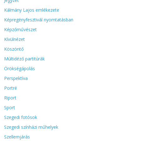
Jegyzet
Kálmány Lajos emlékezete
Képregényfesztivál nyomtatásban
Képzőművészet
Kívülnézet
Köszöntő
Múltidéző partitúrák
Örökségápolás
Perspektíva
Portré
Riport
Sport
Szegedi fotósok
Szegedi színházi műhelyek
Szellemjárás