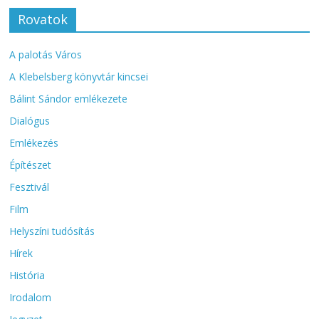
Rovatok
A palotás Város
A Klebelsberg könyvtár kincsei
Bálint Sándor emlékezete
Dialógus
Emlékezés
Építészet
Fesztivál
Film
Helyszíni tudósítás
Hírek
História
Irodalom