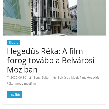
Riport
Hegedűs Réka: A film
forog tovább a Belvárosi
Moziban
,
,
2020-06-10
Bene Zoltán
Belvárosi Mozi
film
Hegedűs
,
,
Réka
mozi
mozifilm
Tovább