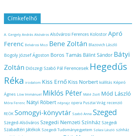
Címkefelhő
Apró
Alsóvárosi Ferences Kolostor
A. Gergely András
Alsóváros
Bene Zoltán
Ferenc
Blazovich László
Belvárosi Mozi
Bátyi
Boros Tamás
Bálint Sándor
Bogoly József Ágoston
Hegedűs
Zoltán
Ferencesek
Diószegi Szabó Pál
Réka
Kiss Ernő
Kiss Norbert
Képiró
kiállítás
irodalom
Miklós Péter
Mód László
Ágnes
Löw Immánuel
Máté Zsolt
Nátyi Róbert
opera
Pusztai Virág
recenzió
Móra Ferenc
néprajz
Szeged
Somogyi-könyvtár
REÖK
Szabó Anna
Szegedi Nemzeti Színház
Szeged-Alsóváros
Szegedi
Szabadtéri Játékok
Szegedi Tudományegyetem
színház
Szilasi László