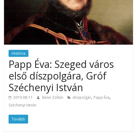
História
Papp Éva: Szeged város
első díszpolgára, Gróf
Széchenyi István
,
,
2019-08-11
Bene Zoltán
díszpolgár
Papp Éva
Széchenyi István
Tovább