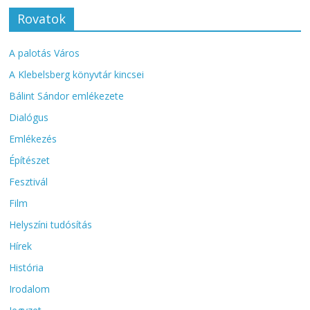
Rovatok
A palotás Város
A Klebelsberg könyvtár kincsei
Bálint Sándor emlékezete
Dialógus
Emlékezés
Építészet
Fesztivál
Film
Helyszíni tudósítás
Hírek
História
Irodalom