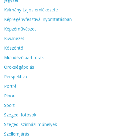
Jegyzet
Kálmány Lajos emlékezete
Képregényfesztivál nyomtatásban
Képzőművészet
Kívülnézet
Köszöntő
Múltidéző partitúrák
Örökségápolás
Perspektíva
Portré
Riport
Sport
Szegedi fotósok
Szegedi színházi műhelyek
Szellemjárás