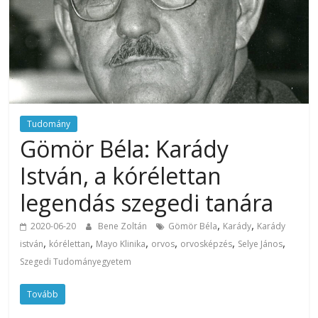
Tudomány
Gömör Béla: Karády
István, a kórélettan
legendás szegedi tanára
,
,
2020-06-20
Bene Zoltán
Gömör Béla
Karády
Karády
,
,
,
,
,
,
istván
kórélettan
Mayo Klinika
orvos
orvosképzés
Selye János
Szegedi Tudományegyetem
Tovább