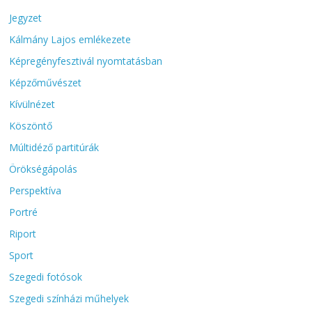
Jegyzet
Kálmány Lajos emlékezete
Képregényfesztivál nyomtatásban
Képzőművészet
Kívülnézet
Köszöntő
Múltidéző partitúrák
Örökségápolás
Perspektíva
Portré
Riport
Sport
Szegedi fotósok
Szegedi színházi műhelyek