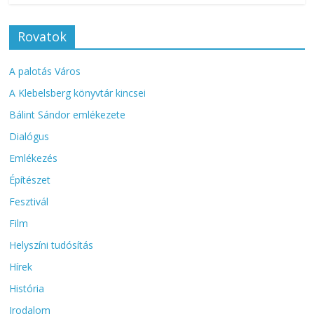
Rovatok
A palotás Város
A Klebelsberg könyvtár kincsei
Bálint Sándor emlékezete
Dialógus
Emlékezés
Építészet
Fesztivál
Film
Helyszíni tudósítás
Hírek
História
Irodalom