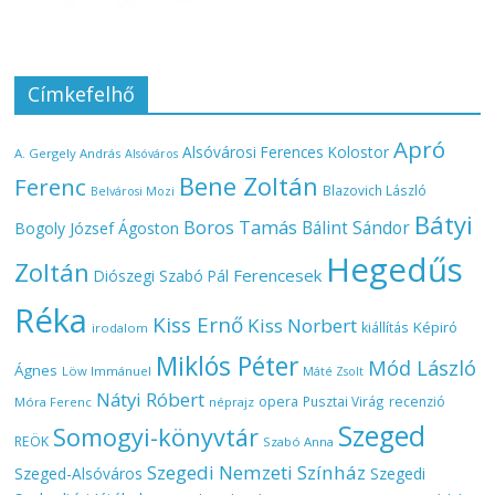
Címkefelhő
Apró
Alsóvárosi Ferences Kolostor
A. Gergely András
Alsóváros
Bene Zoltán
Ferenc
Blazovich László
Belvárosi Mozi
Bátyi
Boros Tamás
Bálint Sándor
Bogoly József Ágoston
Hegedűs
Zoltán
Ferencesek
Diószegi Szabó Pál
Réka
Kiss Ernő
Kiss Norbert
Képiró
kiállítás
irodalom
Miklós Péter
Mód László
Ágnes
Löw Immánuel
Máté Zsolt
Nátyi Róbert
opera
Pusztai Virág
recenzió
Móra Ferenc
néprajz
Szeged
Somogyi-könyvtár
REÖK
Szabó Anna
Szegedi Nemzeti Színház
Szeged-Alsóváros
Szegedi