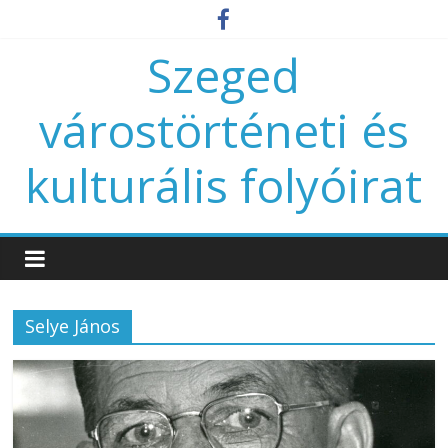
Szeged
várostörténeti és
kulturális folyóirat
Selye János