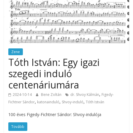
Zene
Tóth István: Egy igazi
szegedi induló
centenáriumára
,
2024-10-14
Bene Zoltán
dr. Shvoy Kálmán
Figedy-
,
,
,
Fichtner Sándor
katonainduló
Shvoy-induló
Tóth István
100 éves Figedy-Fichtner Sándor: Shvoy-indulója
Tovább