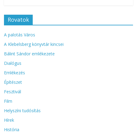
Rovatok
A palotás Város
A Klebelsberg könyvtár kincsei
Bálint Sándor emlékezete
Dialógus
Emlékezés
Építészet
Fesztivál
Film
Helyszíni tudósítás
Hírek
História