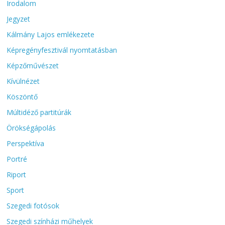
Irodalom
Jegyzet
Kálmány Lajos emlékezete
Képregényfesztivál nyomtatásban
Képzőművészet
Kívülnézet
Köszöntő
Múltidéző partitúrák
Örökségápolás
Perspektíva
Portré
Riport
Sport
Szegedi fotósok
Szegedi színházi műhelyek