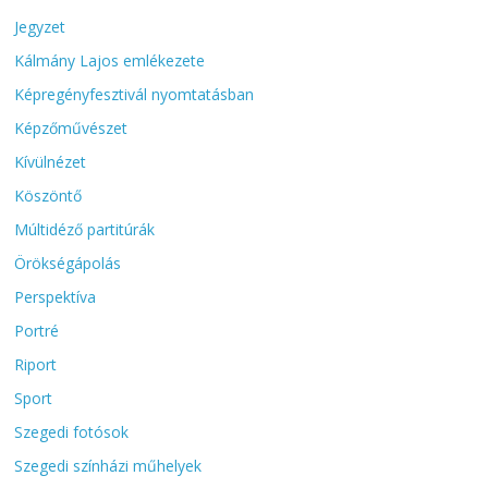
Jegyzet
Kálmány Lajos emlékezete
Képregényfesztivál nyomtatásban
Képzőművészet
Kívülnézet
Köszöntő
Múltidéző partitúrák
Örökségápolás
Perspektíva
Portré
Riport
Sport
Szegedi fotósok
Szegedi színházi műhelyek