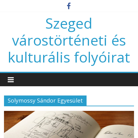
Szeged
várostörténeti és
kulturális folyóirat
Solymossy Sándor Egyesület