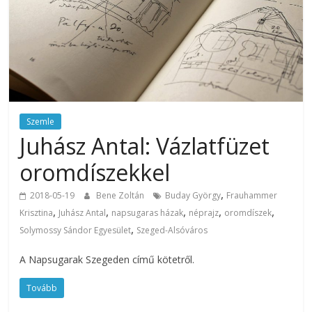
Szemle
Juhász Antal: Vázlatfüzet
oromdíszekkel
,
2018-05-19
Bene Zoltán
Buday György
Frauhammer
,
,
,
,
,
Krisztina
Juhász Antal
napsugaras házak
néprajz
oromdíszek
,
Solymossy Sándor Egyesület
Szeged-Alsóváros
A Napsugarak Szegeden című kötetről.
Tovább