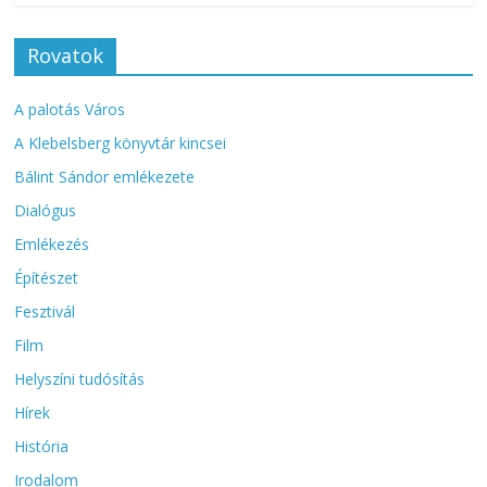
Rovatok
A palotás Város
A Klebelsberg könyvtár kincsei
Bálint Sándor emlékezete
Dialógus
Emlékezés
Építészet
Fesztivál
Film
Helyszíni tudósítás
Hírek
História
Irodalom