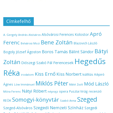
Címkefelhő
Apró
Alsóvárosi Ferences Kolostor
A. Gergely András
Alsóváros
Bene Zoltán
Ferenc
Blazovich László
Belvárosi Mozi
Bátyi
Boros Tamás
Bálint Sándor
Bogoly József Ágoston
Hegedűs
Zoltán
Ferencesek
Diószegi Szabó Pál
Réka
Kiss Ernő
Kiss Norbert
Képiró
kiállítás
irodalom
Miklós Péter
Mód László
Ágnes
Löw Immánuel
Máté Zsolt
Nátyi Róbert
opera
Pusztai Virág
recenzió
Móra Ferenc
néprajz
Szeged
Somogyi-könyvtár
REÖK
Szabó Anna
Szegedi Nemzeti Színház
Szeged-Alsóváros
Szegedi