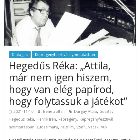
Dialógus
Képregényfesztivál nyomtatásban
Hegedűs Réka: „Attila,
már nem igen hiszem,
hogy van elég papírod,
hogy folytassuk a játékot”
,
,
2021-11-16
Bene Zoltán
Dargay Attila
Gusztáv
,
,
,
Hegedűs Réka
Henrik Irén
képregény
Képregényfesztivál
,
,
,
,
,
nyomtatásban
Ludas matyi
rajzfilm
Szaffi
Vacak
Vuk