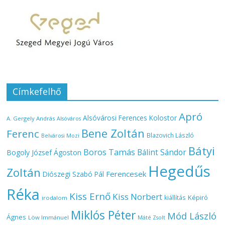
Címkefelhő
Apró
Alsóvárosi Ferences Kolostor
A. Gergely András
Alsóváros
Bene Zoltán
Ferenc
Blazovich László
Belvárosi Mozi
Bátyi
Boros Tamás
Bálint Sándor
Bogoly József Ágoston
Hegedűs
Zoltán
Ferencesek
Diószegi Szabó Pál
Réka
Kiss Ernő
Kiss Norbert
Képiró
kiállítás
irodalom
Miklós Péter
Mód László
Ágnes
Löw Immánuel
Máté Zsolt