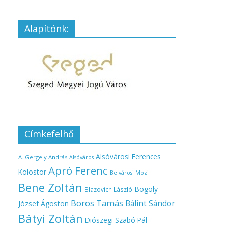
Alapítónk:
Címkefelhő
Alsóvárosi Ferences
A. Gergely András
Alsóváros
Apró Ferenc
Kolostor
Belvárosi Mozi
Bene Zoltán
Bogoly
Blazovich László
Boros Tamás
Bálint Sándor
József Ágoston
Bátyi Zoltán
Diószegi Szabó Pál