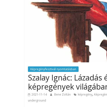
Képregényfesztivál nyomtatásban
Szalay Ignác: Lázadás
képregények világába
,
2021-11-14
Bene Zoltán
képregény
Képregény
underground