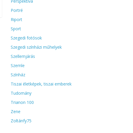
Perspektíva
Portré
Riport
Sport
Szegedi fotósok
Szegedi színházi műhelyek
Szellemjárás
Szemle
Színház
Tiszai életképek, tiszai emberek
Tudomány
Trianon 100
Zene
Zoltánfy75