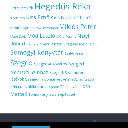
Hegedűs Réka
Ferencesek
Kiss Ernő
Kiss Norbert
kiállítás
irodalom
Miklós Péter
Képiró Ágnes
Löw Immánuel
Mód László
Nátyi
Móra Ferenc
Máté Zsolt
Róbert
opera
Pusztai Virág
recenzió
REÖK
néprajz
Somogyi-könyvtár
Szabó Anna
Szeged
Szegedi
Szeged-Alsóváros
Nemzeti Színház
Szegedi Szabadtéri
Játékok
Szegedi Tudományegyetem
Szilasi László
Tóth
szőlőkultúra
színház
Tóth István
Trianon
Marcell
Tömörkény István
építészet