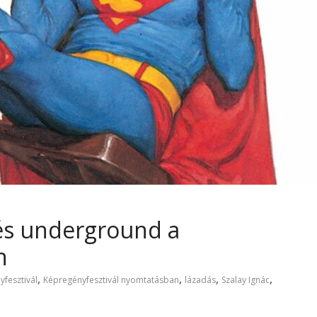
 és underground a
n
,
,
,
,
fesztivál
Képregényfesztivál nyomtatásban
lázadás
Szalay Ignác