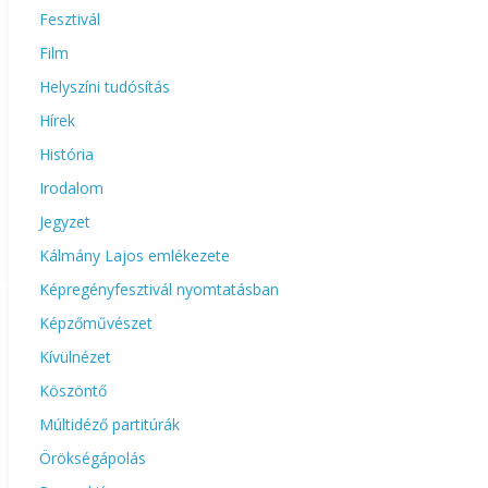
Fesztivál
Film
Helyszíni tudósítás
Hírek
História
Irodalom
Jegyzet
Kálmány Lajos emlékezete
Képregényfesztivál nyomtatásban
Képzőművészet
Kívülnézet
Köszöntő
Múltidéző partitúrák
Örökségápolás