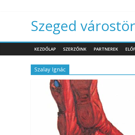
Szeged várostört
KEZDŐLAP
SZERZŐINK
PARTNEREK
ELŐF
Szalay Ignác