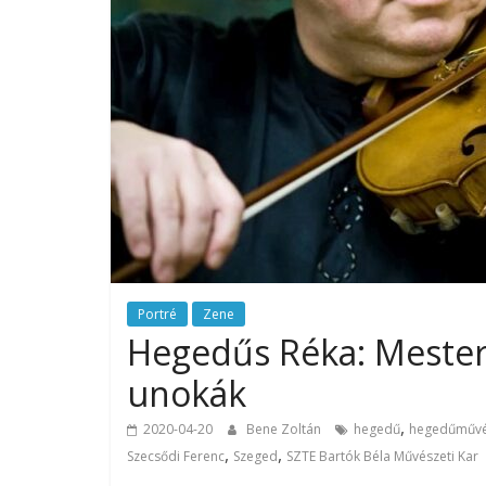
Portré
Zene
Hegedűs Réka: Mestere
unokák
,
2020-04-20
Bene Zoltán
hegedű
hegedűműv
,
,
Szecsődi Ferenc
Szeged
SZTE Bartók Béla Művészeti Kar