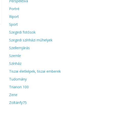
Perspektíva
Portré
Riport
Sport
Szegedi fotósok
Szegedi színházi műhelyek
Szellemjárás
Szemle
Színház
Tiszai életképek, tiszai emberek
Tudomány
Trianon 100
Zene
Zoltánfy75