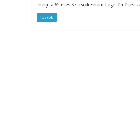
Interjú a 65 éves Szecsődi Ferenc hegedűművéssz
Tovább