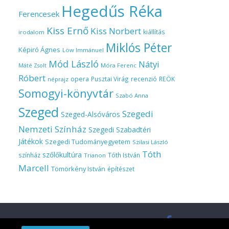
Hegedűs Réka
Ferencesek
Kiss Ernő
Kiss Norbert
kiállítás
irodalom
Miklós Péter
Képiró Ágnes
Löw Immánuel
Mód László
Nátyi
Móra Ferenc
Máté Zsolt
Róbert
opera
Pusztai Virág
recenzió
REÖK
néprajz
Somogyi-könyvtár
Szabó Anna
Szeged
Szegedi
Szeged-Alsóváros
Nemzeti Színház
Szegedi Szabadtéri
Játékok
Szegedi Tudományegyetem
Szilasi László
Tóth
szőlőkultúra
színház
Tóth István
Trianon
Marcell
Tömörkény István
építészet