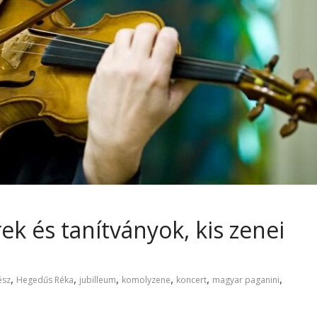
k és tanítványok, kis zenei
,
,
,
,
,
,
ész
Hegedűs Réka
jubilleum
komolyzene
koncert
magyar paganini