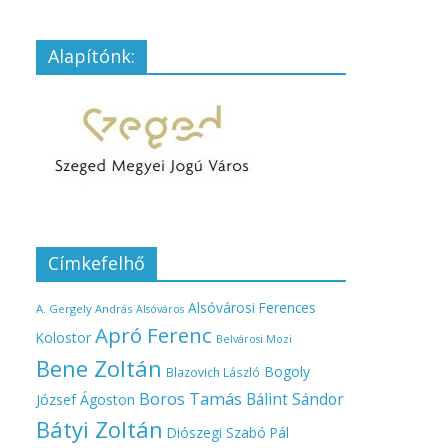
Alapítónk:
Címkefelhő
Alsóvárosi Ferences
A. Gergely András
Alsóváros
Apró Ferenc
Kolostor
Belvárosi Mozi
Bene Zoltán
Bogoly
Blazovich László
Boros Tamás
Bálint Sándor
József Ágoston
Bátyi Zoltán
Diószegi Szabó Pál