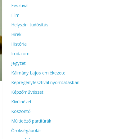
Fesztivál
Film
Helyszíni tudósítás
Hírek
História
Irodalom
Jegyzet
Kálmány Lajos emlékezete
Képregényfesztivál nyomtatásban
Képzőművészet
Kívülnézet
Köszöntő
Múltidéző partitúrák
Örökségápolás