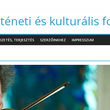
éneti és kulturális f
IZETÉS, TERJESZTÉS
SZERZŐINKHEZ
IMPRESSZUM