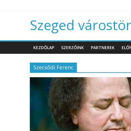
Szeged várostört
KEZDŐLAP
SZERZŐINK
PARTNEREK
ELŐF
Szecsődi Ferenc