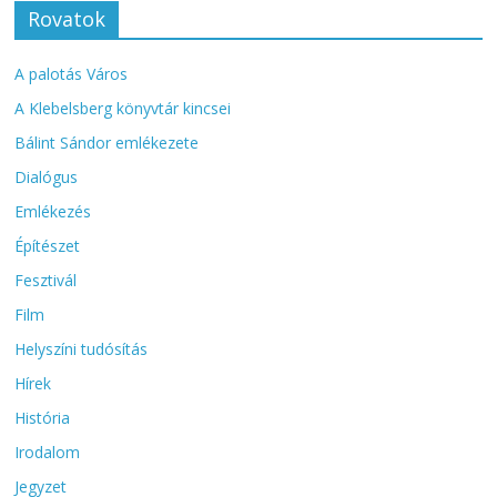
Rovatok
A palotás Város
A Klebelsberg könyvtár kincsei
Bálint Sándor emlékezete
Dialógus
Emlékezés
Építészet
Fesztivál
Film
Helyszíni tudósítás
Hírek
História
Irodalom
Jegyzet