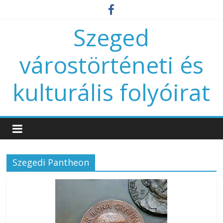
Szeged
várostörténeti és
kulturális folyóirat
Szegedi Pantheon