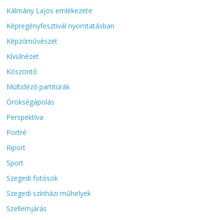
Kálmány Lajos emlékezete
Képregényfesztivál nyomtatásban
Képzőművészet
Kívülnézet
Köszöntő
Múltidéző partitúrák
Örökségápolás
Perspektíva
Portré
Riport
Sport
Szegedi fotósok
Szegedi színházi műhelyek
Szellemjárás