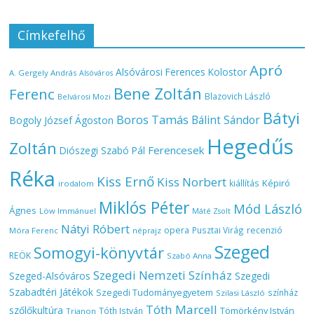
Címkefelhő
Apró
Alsóvárosi Ferences Kolostor
A. Gergely András
Alsóváros
Bene Zoltán
Ferenc
Blazovich László
Belvárosi Mozi
Bátyi
Boros Tamás
Bálint Sándor
Bogoly József Ágoston
Hegedűs
Zoltán
Ferencesek
Diószegi Szabó Pál
Réka
Kiss Ernő
Kiss Norbert
Képiró
kiállítás
irodalom
Miklós Péter
Mód László
Ágnes
Löw Immánuel
Máté Zsolt
Nátyi Róbert
opera
Pusztai Virág
recenzió
Móra Ferenc
néprajz
Szeged
Somogyi-könyvtár
REÖK
Szabó Anna
Szegedi Nemzeti Színház
Szeged-Alsóváros
Szegedi
Szabadtéri Játékok
Szegedi Tudományegyetem
színház
Szilasi László
Tóth Marcell
szőlőkultúra
Tömörkény István
Tóth István
Trianon