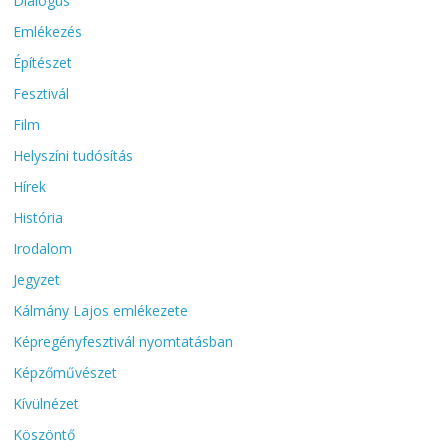
Dialógus
Emlékezés
Építészet
Fesztivál
Film
Helyszíni tudósítás
Hírek
História
Irodalom
Jegyzet
Kálmány Lajos emlékezete
Képregényfesztivál nyomtatásban
Képzőművészet
Kívülnézet
Köszöntő