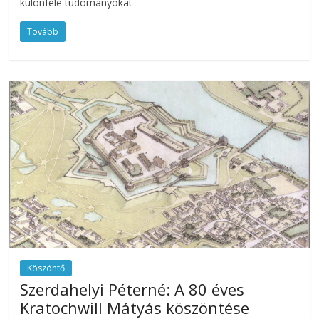
különféle tudományokat
Tovább
Köszöntő
Szerdahelyi Péterné: A 80 éves
Kratochwill Mátyás köszöntése