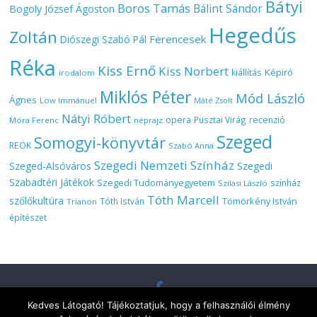
Bátyi
Boros Tamás
Bálint Sándor
Bogoly József Ágoston
Hegedűs
Zoltán
Ferencesek
Diószegi Szabó Pál
Réka
Kiss Ernő
Kiss Norbert
Képiró
kiállítás
irodalom
Miklós Péter
Mód László
Ágnes
Löw Immánuel
Máté Zsolt
Nátyi Róbert
opera
Pusztai Virág
recenzió
Móra Ferenc
néprajz
Szeged
Somogyi-könyvtár
REÖK
Szabó Anna
Szegedi Nemzeti Színház
Szeged-Alsóváros
Szegedi
Szabadtéri Játékok
Szegedi Tudományegyetem
színház
Szilasi László
Tóth Marcell
szőlőkultúra
Tömörkény István
Tóth István
Trianon
építészet
Kedves Látogató! Tájékoztatjuk, hogy a felhasználói élmény
Copyright © 2026
Szeged várostörténeti és kulturális folyóirat
. All