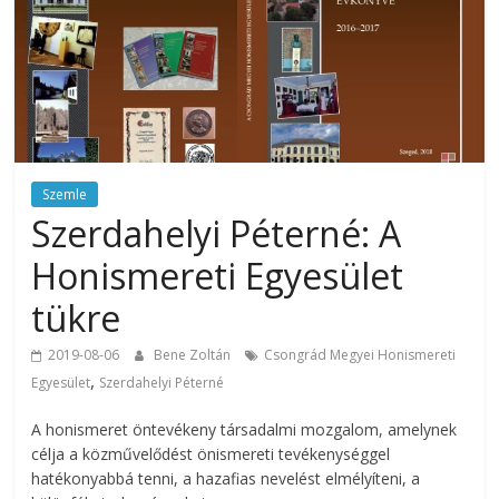
Szemle
Szerdahelyi Péterné: A
Honismereti Egyesület
tükre
2019-08-06
Bene Zoltán
Csongrád Megyei Honismereti
,
Egyesület
Szerdahelyi Péterné
A honismeret öntevékeny társadalmi mozgalom, amelynek
célja a közművelődést önismereti tevékenységgel
hatékonyabbá tenni, a hazafias nevelést elmélyíteni, a