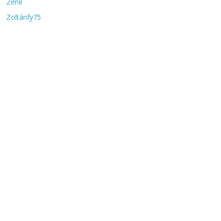
Zene
Zoltánfy75