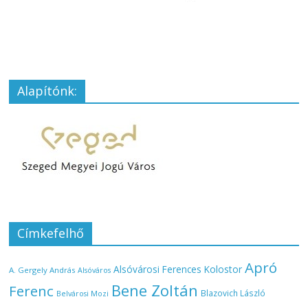
Alapítónk:
Címkefelhő
Apró
Alsóvárosi Ferences Kolostor
A. Gergely András
Alsóváros
Bene Zoltán
Ferenc
Blazovich László
Belvárosi Mozi