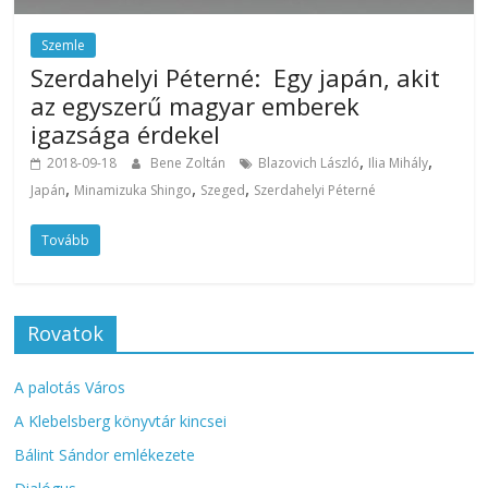
Szemle
Szerdahelyi Péterné: Egy japán, akit
az egyszerű magyar emberek
igazsága érdekel
,
,
2018-09-18
Bene Zoltán
Blazovich László
Ilia Mihály
,
,
,
Japán
Minamizuka Shingo
Szeged
Szerdahelyi Péterné
Tovább
Rovatok
A palotás Város
A Klebelsberg könyvtár kincsei
Bálint Sándor emlékezete