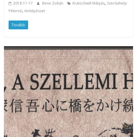
,
2018-11-17
Bene Zoltán
Kratochwill Mátyás
Szerdahelyi
,
Péterné
térképészet
Tovább