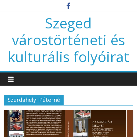
Szeged
várostörténeti és
kulturális folyóirat
Szerdahelyi Péterné