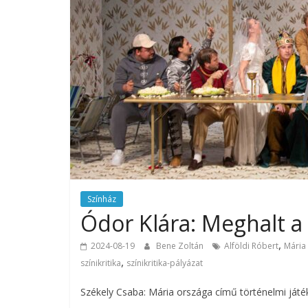
Színház
Ódor Klára: Meghalt a k
,
2024-08-19
Bene Zoltán
Alföldi Róbert
Mária
,
színikritika
színikritika-pályázat
Székely Csaba: Mária országa című történelmi játé