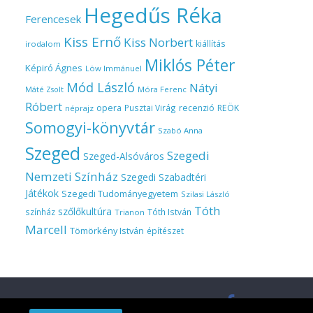
Hegedűs Réka
Ferencesek
Kiss Ernő
Kiss Norbert
kiállítás
irodalom
Miklós Péter
Képiró Ágnes
Löw Immánuel
Mód László
Nátyi
Móra Ferenc
Máté Zsolt
Róbert
opera
Pusztai Virág
recenzió
REÖK
néprajz
Somogyi-könyvtár
Szabó Anna
Szeged
Szegedi
Szeged-Alsóváros
Nemzeti Színház
Szegedi Szabadtéri
Játékok
Szegedi Tudományegyetem
Szilasi László
Tóth
szőlőkultúra
színház
Tóth István
Trianon
Marcell
Tömörkény István
építészet