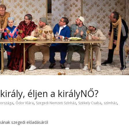
irály, éljen a királyNŐ?
,
,
,
,
,
 országa
Ódor Klára
Szegedi Nemzeti Színház
Székely Csaba
szímház
kának szegedi előadásáról