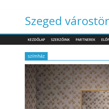
Szeged várostört
KEZDŐLAP
SZERZŐINK
PARTNEREK
ELŐF
szímház