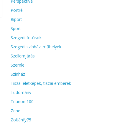
Perspektíva
Portré
Riport
Sport
Szegedi fotósok
Szegedi színházi műhelyek
Szellemjárás
Szemle
Színház
Tiszai életképek, tiszai emberek
Tudomány
Trianon 100
Zene
Zoltánfy75