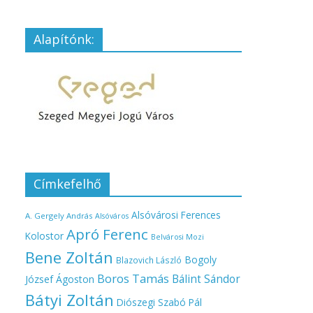
Alapítónk:
Címkefelhő
Alsóvárosi Ferences
A. Gergely András
Alsóváros
Apró Ferenc
Kolostor
Belvárosi Mozi
Bene Zoltán
Bogoly
Blazovich László
Boros Tamás
Bálint Sándor
József Ágoston
Bátyi Zoltán
Diószegi Szabó Pál